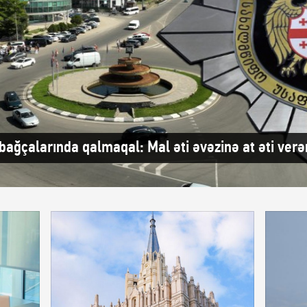
bağçalarında qalmaqal: Mal əti əvəzinə at əti verən