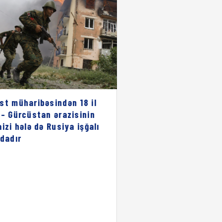
st müharibəsindən 18 il
 – Gürcüstan ərazisinin
aizi hələ də Rusiya işğalı
ndadır