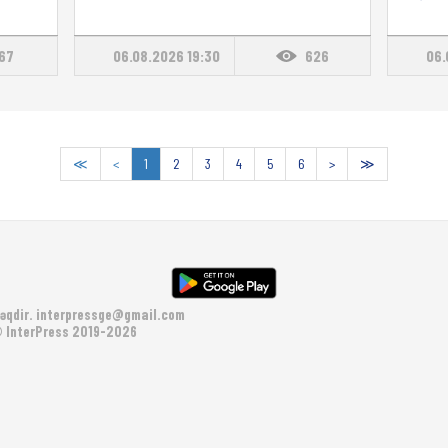
167
06.08.2026 19:30
626
06.
≪
<
1
2
3
4
5
6
>
≫
əqdir.
interpressge@gmail.com
 InterPress 2019-2026