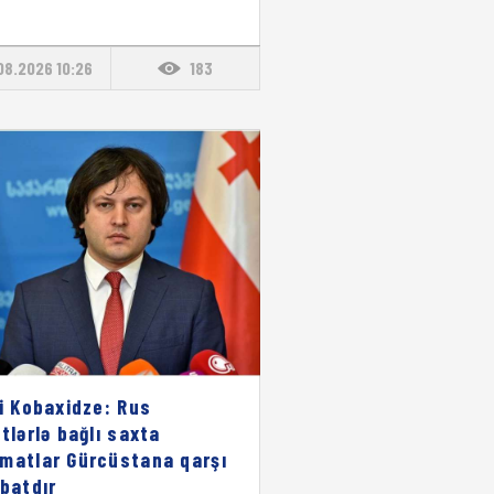
08.2026 10:26
183
li Kobaxidze: Rus
stlərlə bağlı saxta
matlar Gürcüstana qarşı
ibatdır