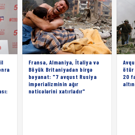
il
Fransa, Almaniya, İtaliya və
Avqu
onra
Böyük Britaniyadan birgə
ötür
bəyanat: "7 avqust Rusiya
20 f
imperializminin ağır
altı
ası:
nəticələrini xatırladır"