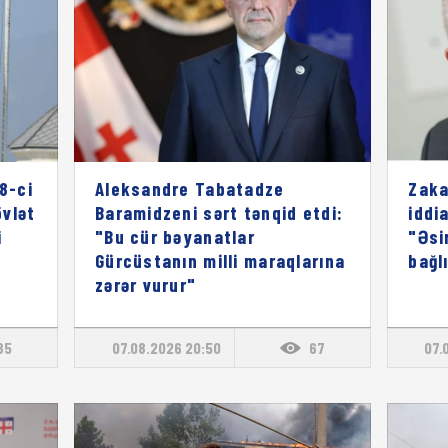
8-ci
Aleksandre Tabatadze
Zaka
vlət
Baramidzeni sərt tənqid etdi:
iddia
i
"Bu cür bəyanatlar
"Əsi
Gürcüstanın milli maraqlarına
bağl
zərər vurur"
85
07.08.2026 20:50
67
07.