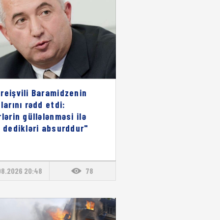
reişvili Baramidzenin
larını rədd etdi:
rlərin güllələnməsi ilə
ı dedikləri absurddur"
08.2026 20:48
78