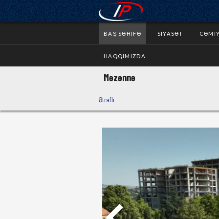
BAŞ SƏHIFƏ
SIYASƏT
CƏMI
HAQQIMIZDA
Məzənnə
Ətraflı