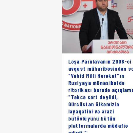
Ləşa Parulavanın 2008-ci 
avqust müharibəsindən s
"Vahid Milli Hərəkat"ın
Rusiyaya münasibətdə
ritorikası barədə açıqlam
"Təkcə sərt deyildi,
Gürcüstan ölkəmizin
ləyaqətini və ərazi
bütövlüyünü bütün
platformalarda müdafiə
edirdi."