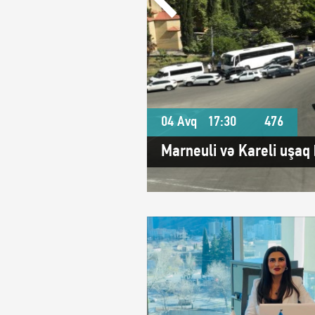
04 Avq
17:30
476
Marneuli və Kareli uşaq 