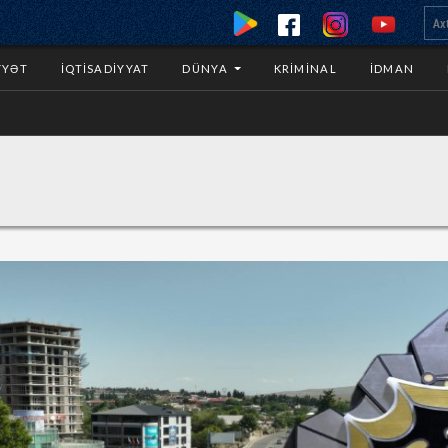
YYƏT
İQTISADIYYAT
DÜNYA
KRIMINAL
İDMAN