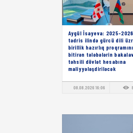
Aygül İsayeva: 2025–2026
tədris ilində gürcü dili üz
birillik hazırlıq proqramın
bitirən tələbələrin bakala
təhsili dövlət hesabına
maliyyələşdiriləcək
08.08.2026 16:06