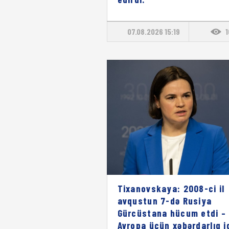
07.08.2026 15:19
Tixanovskaya: 2008-ci il
avqustun 7-də Rusiya
Gürcüstana hücum etdi – 
Avropa üçün xəbərdarlıq i