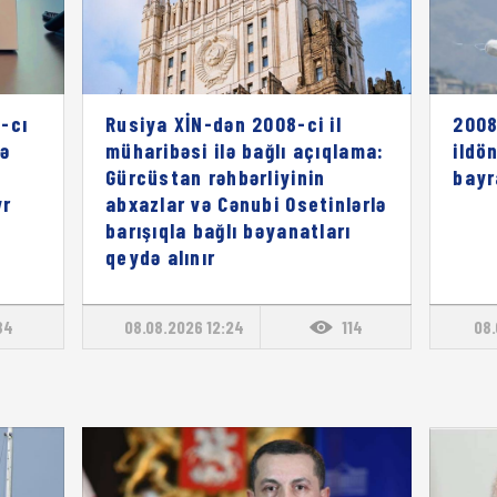
-cı
Rusiya XİN-dən 2008-ci il
2008
rə
müharibəsi ilə bağlı açıqlama:
ildö
ı
Gürcüstan rəhbərliyinin
bayr
vr
abxazlar və Cənubi Osetinlərlə
barışıqla bağlı bəyanatları
qeydə alınır
84
08.08.2026 12:24
114
08.