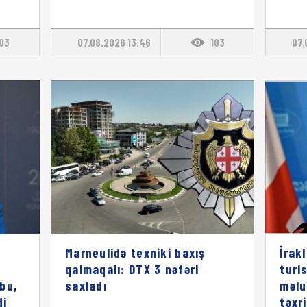
103
07.08.2026 13:46
103
07.
Marneulidə texniki baxış
İrak
qalmaqalı: DTX 3 nəfəri
turi
bu,
saxladı
məlu
di
təxr