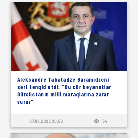
Aleksandre Tabatadze Baramidzeni
sərt tənqid etdi: "Bu cür bəyanatlar
Gürcüstanın milli maraqlarına zərər
vurur"
07.08.2026 20:50
54