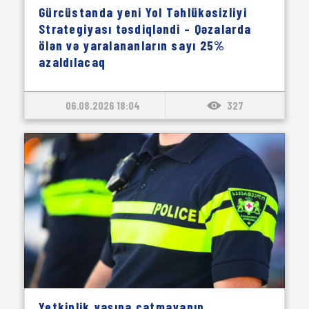
Gürcüstanda yeni Yol Təhlükəsizliyi
Strategiyası təsdiqləndi – Qəzalarda
ölən və yaralananların sayı 25%
azaldılacaq
06.08.2026 18:04
327
Yetkinlik yaşına çatmayanın