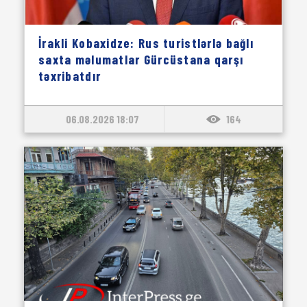
İrakli Kobaxidze: Rus turistlərlə bağlı
saxta məlumatlar Gürcüstana qarşı
təxribatdır
06.08.2026 18:07
164