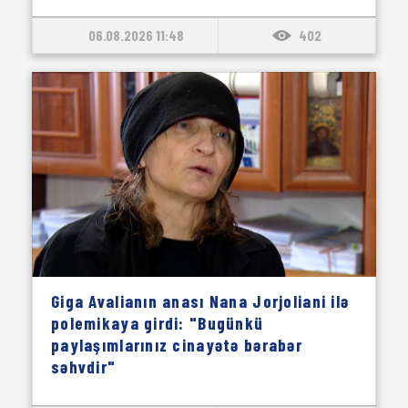
06.08.2026 11:48
402
Giga Avalianın anası Nana Jorjoliani ilə
polemikaya girdi: "Bugünkü
paylaşımlarınız cinayətə bərabər
səhvdir"