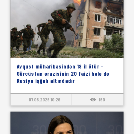
Avqust müharibəsindən 18 il ötür –
Gürcüstan ərazisinin 20 faizi hələ də
Rusiya işğalı altındadır
07.08.2026 10:26
160