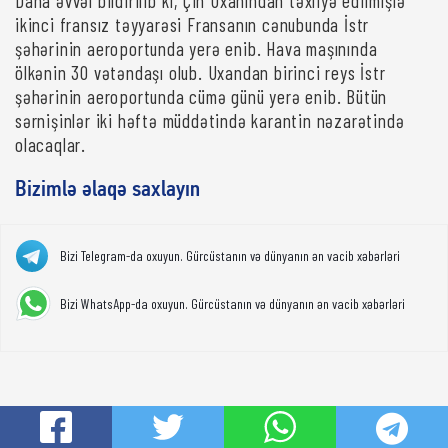
Daha əvvəl bildirilib ki, Çin Uxanından təxliyə edilmişlə
ikinci fransız təyyarəsi Fransanın cənubunda İstr
şəhərinin aeroportunda yerə enib. Hava maşınında
ölkənin 30 vətəndaşı olub. Uxandan birinci reys İstr
şəhərinin aeroportunda cümə günü yerə enib. Bütün
sərnişinlər iki həftə müddətində karantin nəzarətində
olacaqlar.
Bizimlə əlaqə saxlayın
Bizi Telegram-da oxuyun. Gürcüstanın və dünyanın ən vacib xəbərləri
Bizi WhatsApp-da oxuyun. Gürcüstanın və dünyanın ən vacib xəbərləri