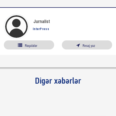
Jurnalist
InterPress
Məqalələr
Mesaj yaz
Digər xəbərlər