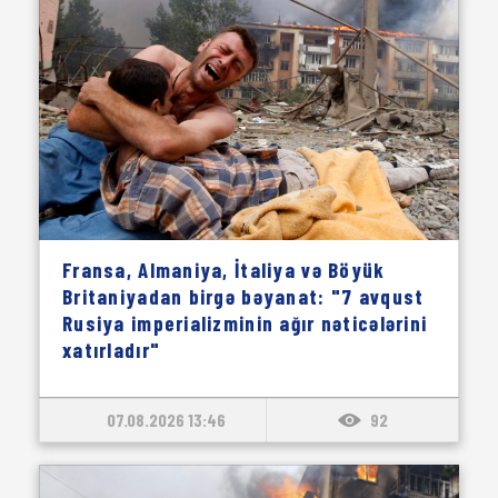
Fransa, Almaniya, İtaliya və Böyük
Britaniyadan birgə bəyanat: "7 avqust
Rusiya imperializminin ağır nəticələrini
xatırladır"
07.08.2026 13:46
92