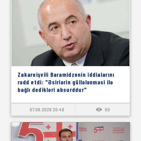
Zakareişvili Baramidzenin iddialarını
rədd etdi: "Əsirlərin güllələnməsi ilə
bağlı dedikləri absurddur"
07.08.2026 20:48
60