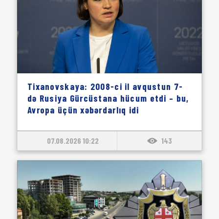
Tixanovskaya: 2008-ci il avqustun 7-
də Rusiya Gürcüstana hücum etdi – bu,
Avropa üçün xəbərdarlıq idi
07.08.2026 10:22
143