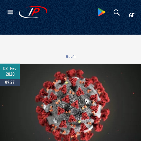
Kateqoriyalar
GE
Ətraflı
03
Fev
2020
09:27