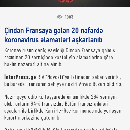
1003
Çindən Fransaya gələn 20 nəfərdə
koronavirus əlamətləri aşkarlanıb
Koronavirusun geniş yayıldığı Çindən Fransaya gəlmiş
təxminən 20 sərnişində xəstəliyin əlamətlərinə görə
həkim nəzarəti altına alınıb.
İnterPress.ge
RİA “Novosti”yə istinadən xəbər verir ki,
bu barədə Fransanın səhiyyə naziri Anyes Buzen bildirib.
Nazir qeyd edib ki, təyyarədə ümumilikdə 264 sərnişin
olub, onların 64-ü fransızdır. Bütün fransız ailələri
uşaqları ilə birlikdə Karri-le-Rue kommunasında yerləşən
kurort mərkəzinə çatdırılıb.