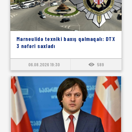
Marneulidə texniki baxış qalmaqalı: DTX
3 nəfəri saxladı
06.08.2026 19:30
589