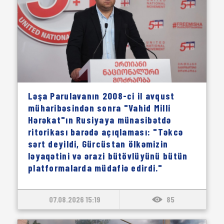
Ləşa Parulavanın 2008-ci il avqust
müharibəsindən sonra "Vahid Milli
Hərəkat"ın Rusiyaya münasibətdə
ritorikası barədə açıqlaması: "Təkcə
sərt deyildi, Gürcüstan ölkəmizin
ləyaqətini və ərazi bütövlüyünü bütün
platformalarda müdafiə edirdi."
07.08.2026 15:19
85