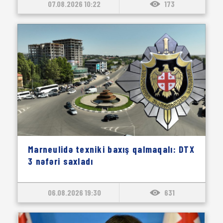
07.08.2026 10:22
173
Marneulidə texniki baxış qalmaqalı: DTX
3 nəfəri saxladı
06.08.2026 19:30
631