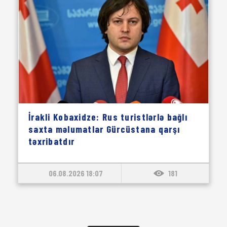
İrakli Kobaxidze: Rus turistlərlə bağlı
saxta məlumatlar Gürcüstana qarşı
təxribatdır
06.08.2026 18:07
181