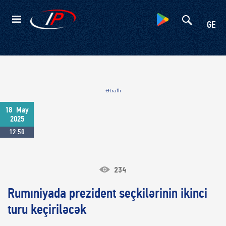
Kateqoriyalar
GE
Ətraflı
18
May
2025
12:50
234
Rumıniyada prezident seçkilərinin ikinci
turu keçiriləcək