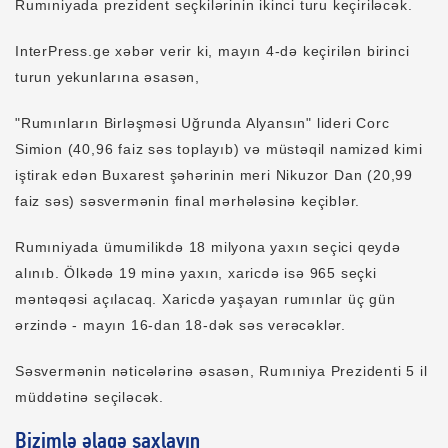
Rumıniyada prezident seçkilərinin ikinci turu keçiriləcək.
InterPress.ge xəbər verir ki, mayın 4-də keçirilən birinci
turun yekunlarına əsasən,
"Rumınların Birləşməsi Uğrunda Alyansın" lideri Corc
Simion (40,96 faiz səs toplayıb) və müstəqil namizəd kimi
iştirak edən Buxarest şəhərinin meri Nikuzor Dan (20,99
faiz səs) səsvermənin final mərhələsinə keçiblər.
Rumıniyada ümumilikdə 18 milyona yaxın seçici qeydə
alınıb. Ölkədə 19 minə yaxın, xaricdə isə 965 seçki
məntəqəsi açılacaq. Xaricdə yaşayan rumınlar üç gün
ərzində - mayın 16-dan 18-dək səs verəcəklər.
Səsvermənin nəticələrinə əsasən, Rumıniya Prezidenti 5 il
müddətinə seçiləcək.
Bizimlə əlaqə saxlayın