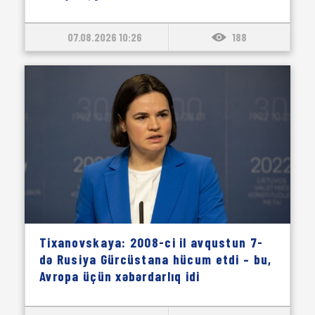
07.08.2026 10:26
188
Tixanovskaya: 2008-ci il avqustun 7-
də Rusiya Gürcüstana hücum etdi – bu,
Avropa üçün xəbərdarlıq idi