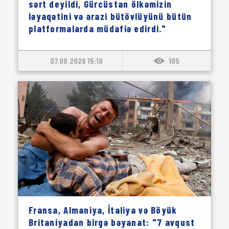
sərt deyildi, Gürcüstan ölkəmizin
ləyaqətini və ərazi bütövlüyünü bütün
platformalarda müdafiə edirdi."
07.08.2026 15:19
105
Fransa, Almaniya, İtaliya və Böyük
Britaniyadan birgə bəyanat: "7 avqust