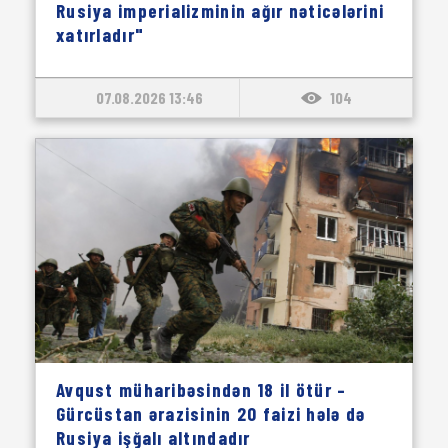
Rusiya imperializminin ağır nəticələrini
xatırladır"
07.08.2026 13:46
104
Avqust müharibəsindən 18 il ötür –
Gürcüstan ərazisinin 20 faizi hələ də
Rusiya işğalı altındadır