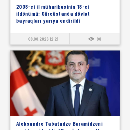
2008-ci il müharibəsinin 18-ci
ildönümü: Gürcüstanda dövlət
bayraqları yarıya endirildi
08.08.2026 12:21
90
Aleksandre Tabatadze Baramidzeni