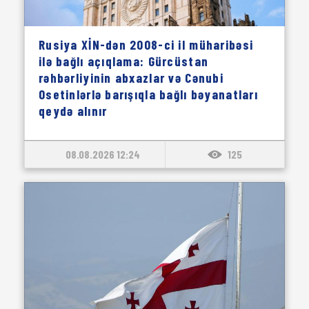
Rusiya XİN-dən 2008-ci il müharibəsi
ilə bağlı açıqlama: Gürcüstan
rəhbərliyinin abxazlar və Cənubi
Osetinlərlə barışıqla bağlı bəyanatları
qeydə alınır
08.08.2026 12:24
125