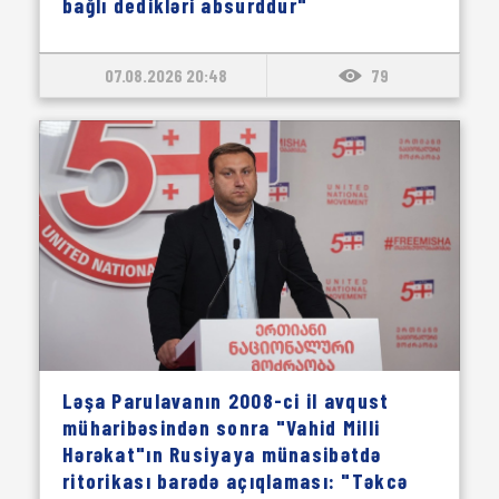
bağlı dedikləri absurddur"
07.08.2026 20:48
79
Ləşa Parulavanın 2008-ci il avqust
müharibəsindən sonra "Vahid Milli
Hərəkat"ın Rusiyaya münasibətdə
ritorikası barədə açıqlaması: "Təkcə