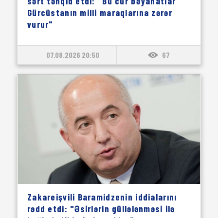
sərt tənqid etdi: "Bu cür bəyanatlar
Gürcüstanın milli maraqlarına zərər
vurur"
07.08.2026 20:50
67
Zakareişvili Baramidzenin iddialarını
rədd etdi: "Əsirlərin güllələnməsi ilə