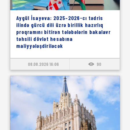
Aygül İsayeva: 2025–2026-cı tədris
ilində gürcü dili üzrə birillik hazırlıq
proqramını bitirən tələbələrin bakalavr
təhsili dövlət hesabına
maliyyələşdiriləcək
08.08.2026 16:06
90