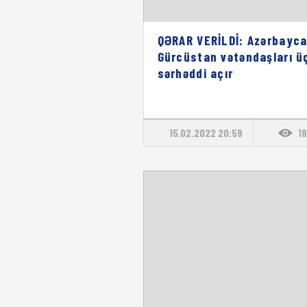
QƏRAR VERİLDİ: Azərbayc
Gürcüstan vətəndaşları ü
sərhəddi açır
15.02.2022 20:59
1