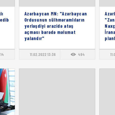
lı
Azərbaycan MN: "Azərbaycan
Azər
 edib
Ordusunun sülhməramlıların
"Zən
yerləşdiyi ərazidə atəş
Naxç
açması barədə məlumat
İran
yalandır"
plan
814
11.02.2022 13:36
494
11.