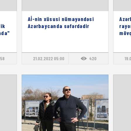
Aİ-nin xüsusi nümayəndəsi
Azər
lik
Azərbaycanda səfərdədir
rayo
ında"
mövq
58
21.02.2022 05:00
420
19.