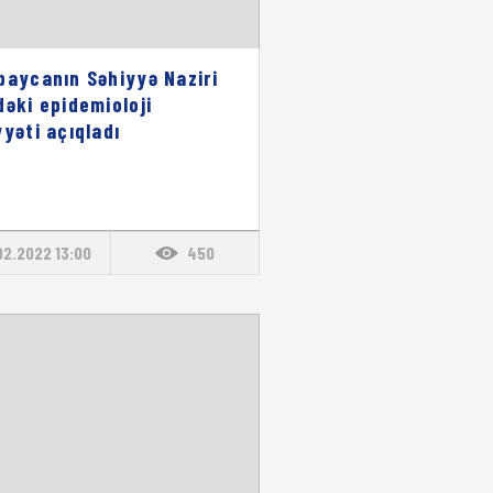
baycanın Səhiyyə Naziri
dəki epidemioloji
yyəti açıqladı
02.2022 13:00
450