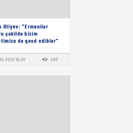
m Əliyev: "Ermənilər
lu şəkildə bizim
ətimizə də qəsd ediblər"
02.2022 10:30
403