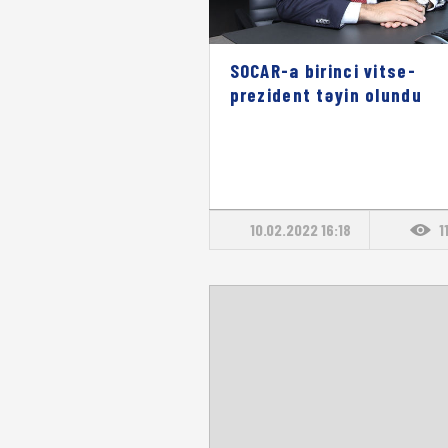
SOCAR-a birinci vitse-
prezident təyin olundu
10.02.2022 16:18
1