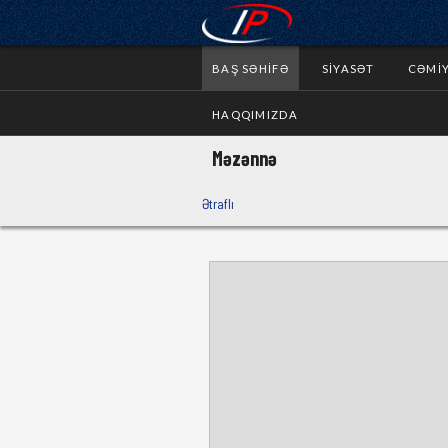
BAŞ SƏHIFƏ
SIYASƏT
CƏMI
HAQQIMIZDA
Məzənnə
Ətraflı