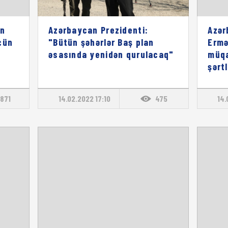
an
Azərbaycan Prezidenti:
Azər
çün
"Bütün şəhərlər Baş plan
Ermə
əsasında yenidən qurulacaq"
müqa
şərt
8871
14.02.2022 17:10
475
14.