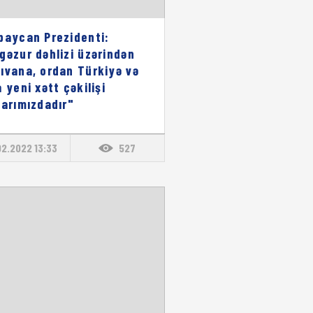
baycan Prezidenti:
gəzur dəhlizi üzərindən
ıvana, ordan Türkiyə və
a yeni xətt çəkilişi
larımızdadır"
02.2022 13:33
527