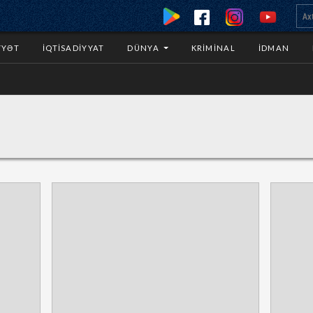
YYƏT
İQTISADIYYAT
DÜNYA
KRIMINAL
İDMAN