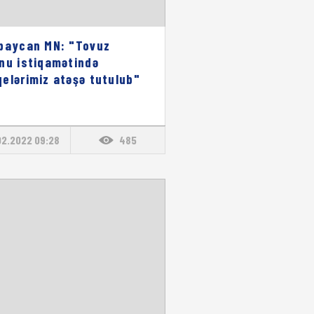
baycan MN: "Tovuz
nu istiqamətində
elərimiz atəşə tutulub"
02.2022 09:28
485