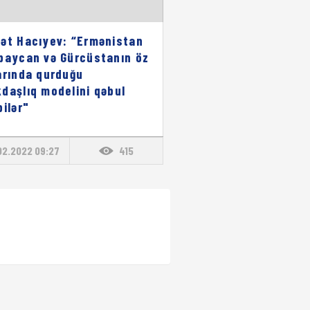
ət Hacıyev: “Ermənistan
baycan və Gürcüstanın öz
arında qurduğu
daşlıq modelini qəbul
bilər"
02.2022 09:27
415