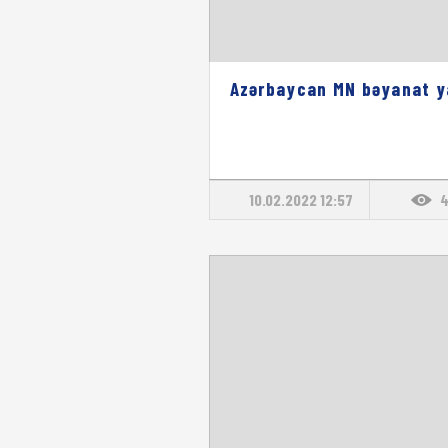
Azərbaycan MN bəyanat y
10.02.2022 12:57
4