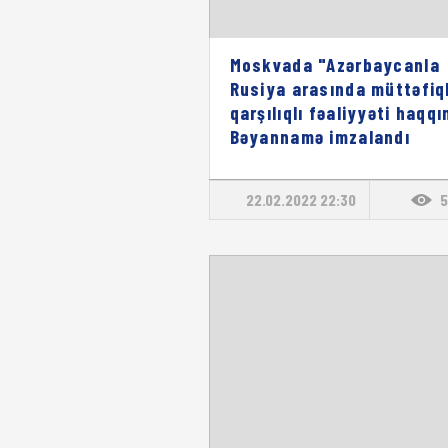
Moskvada "Azərbaycanla
Rusiya arasında müttəfiq
qarşılıqlı fəaliyyəti haqq
Bəyannamə imzalandı
22.02.2022 22:30
5