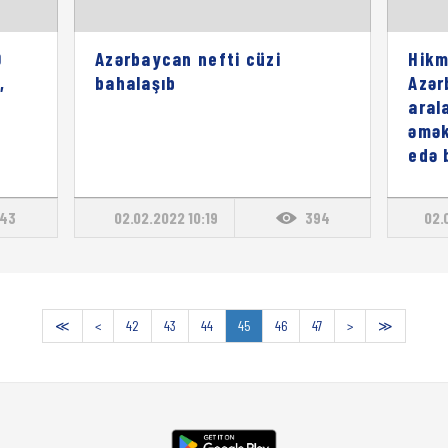
O
Azərbaycan nefti cüzi
Hikm
,
bahalaşıb
Azər
aral
əmək
edə 
43
02.02.2022 10:19
394
02.
≪
<
42
43
44
45
46
47
>
≫