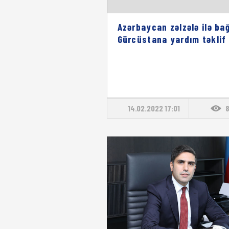
Azərbaycan zəlzələ ilə bağ
Gürcüstana yardım təklif
14.02.2022 17:01