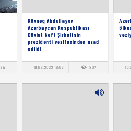
Rövnəq Abdullayev
Azər
Azərbaycan Respublikası
ölkə
Dövlət Neft Şirkətinin
vəzi
prezidenti vəzifəsindən azad
edildi
185
10.02.2022 16:07
907
10.