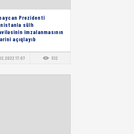
baycan Prezidenti
nistanla sülh
viləsinin imzalanmasının
lərini açıqlayıb
02.2022 17:07
512