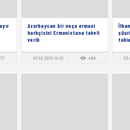
ayır
Azərbaycan bir neçə erməni
İlha
hərbçisini Ermənistana təhvil
şüur
verib
təbi
77
07.02.2022 14:21
466
03.