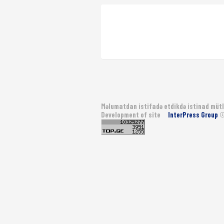
Məlumatdan istifadə etdikdə istinad mütl
Development of site
InterPress Group
©