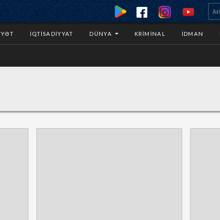
YYƏT
İQTISADIYYAT
DÜNYA
KRIMINAL
İDMAN