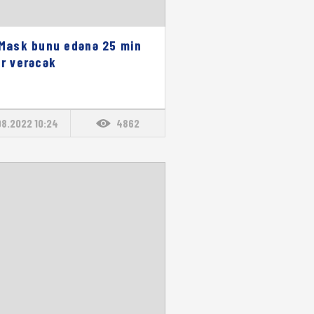
 Mask bunu edənə 25 min
ar verəcək
08.2022 10:24
4862