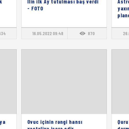
k
İlin ilk Ay tutulması baş verdi
Astr
- FOTO
yaxı
plan
634
16.05.2022 09:48
870
26.
iya
Ovuc içinin rəngi hansı
Quru
xəstəliyə işarə edir
dərm