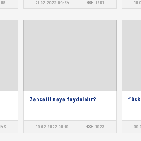
608
21.02.2022 04:54
1661
19.
Zəncəfil nəyə faydalıdır?
“Osk
143
19.02.2022 09:19
1923
09.