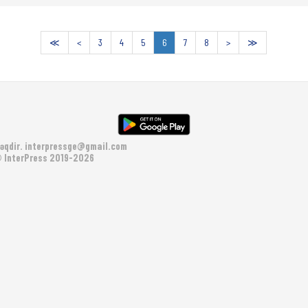
≪
<
3
4
5
6
7
8
>
≫
əqdir.
interpressge@gmail.com
 InterPress 2019-2026