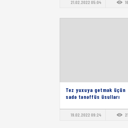
21.02.2022 05:04
1
Tez yuxuya getmək üçün
sadə tənəffüs üsulları
19.02.2022 09:24
2