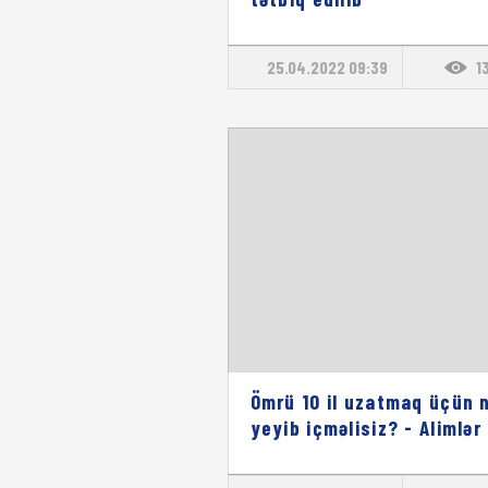
25.04.2022 09:39
1
Ömrü 10 il uzatmaq üçün 
yeyib içməlisiz? - Alimlər