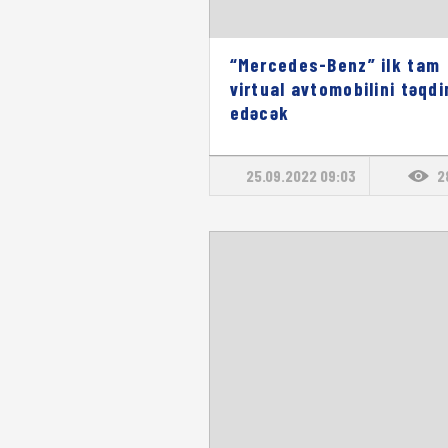
“Mercedes-Benz” ilk tam
virtual avtomobilini təqd
edəcək
25.09.2022 09:03
2