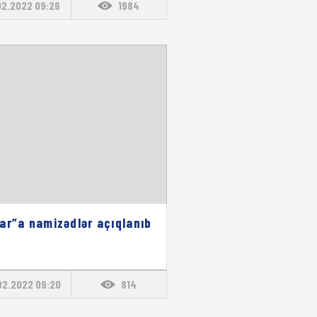
02.2022 09:26
1984
ar”a namizədlər açıqlanıb
02.2022 09:20
814