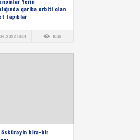
onomlar Yerin
nlığında qəribə orbiti olan
et tapıblar
04.2022 10:01
1039
 öskürəyin birə-bir
anı