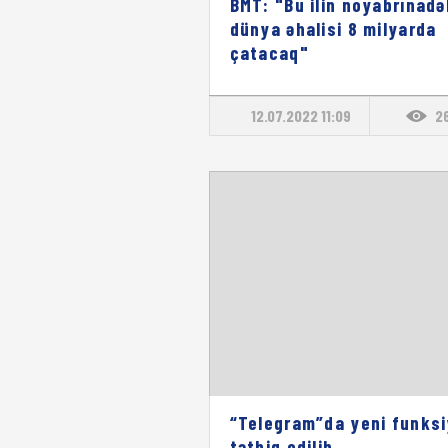
BMT: "Bu ilin noyabrınadə
dünya əhalisi 8 milyarda
çatacaq"
12.07.2022 11:09
2
“Telegram”da yeni funks
tətbiq edilib