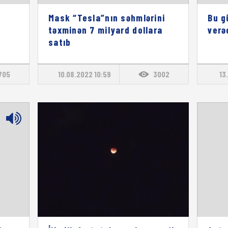
Mask “Tesla”nın səhmlərini
Bu g
təxminən 7 milyard dollara
verə
satıb
705
10.08.2022 10:59
3002
13