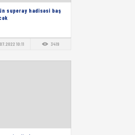
ün superay hadisəsi baş
cək
.07.2022 10:11
3419