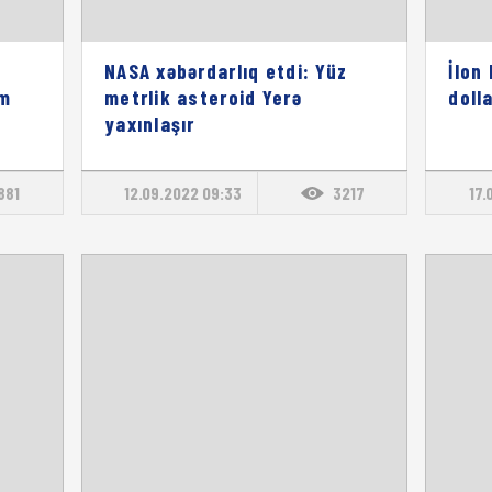
NASA xəbərdarlıq etdi: Yüz
İlon
im
metrlik asteroid Yerə
doll
yaxınlaşır
881
12.09.2022 09:33
3217
17.