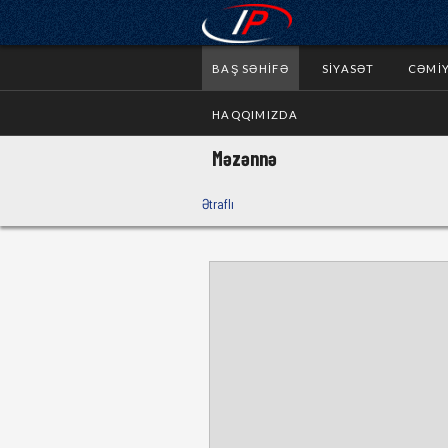
BAŞ SƏHIFƏ
SIYASƏT
CƏMI
HAQQIMIZDA
Məzənnə
Ətraflı