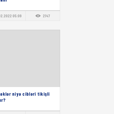
02.2022 05:09
2147
klər niyə cibləri tikişli
ır?