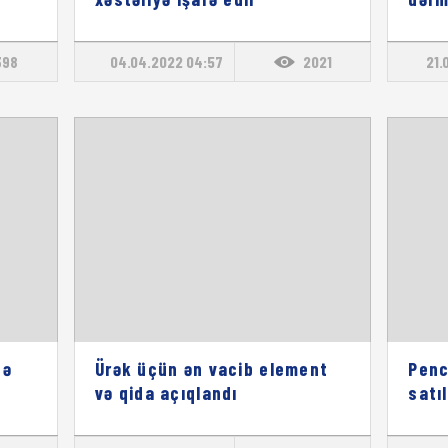
398
04.04.2022 04:57
2021
21.
nə
Ürək üçün ən vacib element
Pencə
və qida açıqlandı
satıl