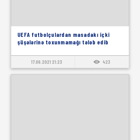
UEFA futbolçulardan masadakı içki
şüşələrinə toxunmamağı tələb edib
17.06.2021 21:23
423