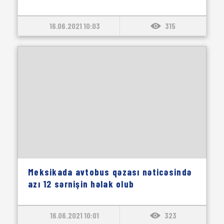
16.06.2021 10:03
315
Meksikada avtobus qəzası nəticəsində
azı 12 sərnişin həlak olub
16.06.2021 10:01
323