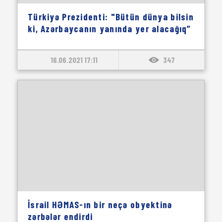
Türkiyə Prezidenti: "Bütün dünya bilsin
ki, Azərbaycanın yanında yer alacağıq”
16.06.2021 17:11
347
İsrail HƏMAS-ın bir neçə obyektinə
zərbələr endirdi