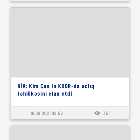
KİV: Kim Çen In KXDR-də aclıq
təhlükəsini elan etdi
16.06.2021 09:58
351