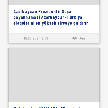
Azərbaycan Prezidenti: Şuşa
bəyannaməsi Azərbaycan-Türkiyə
əlaqələrini ən yüksək zirvəyə qaldırır
15.06.2021 19:09
344