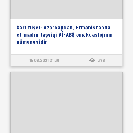
Şarl Mişel: Azərbaycan, Ermənistanda
etimadın təşviqi Aİ-ABŞ əməkdaşlığının
nümunəsidir
15.06.2021 21:36
376