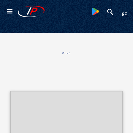
Kateqoriyalar
GE
Ətraflı