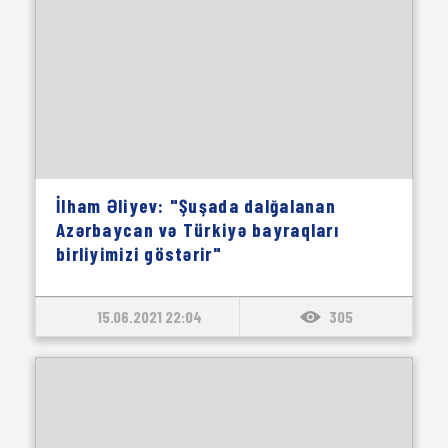
İlham Əliyev: "Şuşada dalğalanan
Azərbaycan və Türkiyə bayraqları
birliyimizi göstərir"
15.06.2021 22:04
305