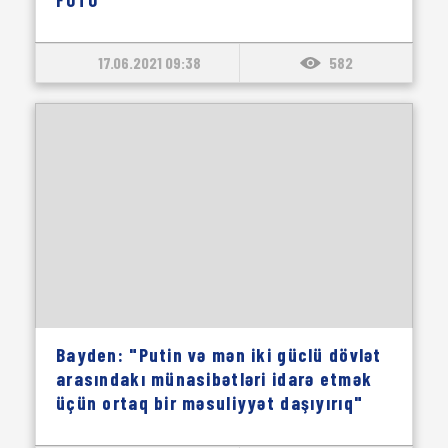
17.06.2021 09:38
582
Bayden: "Putin və mən iki güclü dövlət
arasındakı münasibətləri idarə etmək
üçün ortaq bir məsuliyyət daşıyırıq"