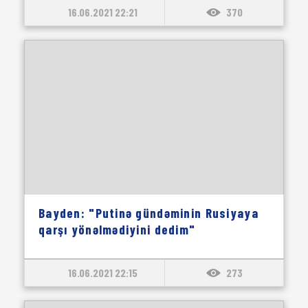
16.06.2021 22:21
370
Bayden: "Putinə gündəminin Rusiyaya
qarşı yönəlmədiyini dedim"
16.06.2021 22:15
273