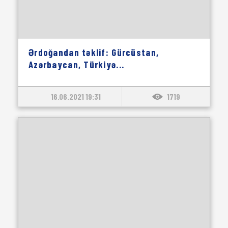
Ərdoğandan təklif: Gürcüstan,
Azərbaycan, Türkiyə...
16.06.2021 19:31
1719