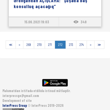
Ərdoğandan AÇIQLAMA: “Şuşada baş
konsulluq açacağıq”
15.06.2021 19:03
348
≪
<
269
270
271
272
273
274
>
≫
Məlumatdan istifadə etdikdə istinad mütləqdir.
interpressge@gmail.com
Development of site
InterPress Group
© InterPress 2019-2026