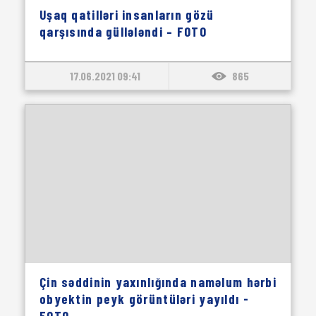
Uşaq qatilləri insanların gözü
qarşısında güllələndi – FOTO
17.06.2021 09:41
865
Çin səddinin yaxınlığında naməlum hərbi
obyektin peyk görüntüləri yayıldı -
FOTO