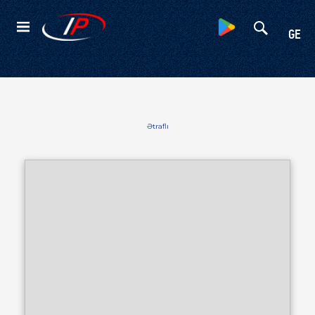
Kateqoriyalar
GE
Ətraflı