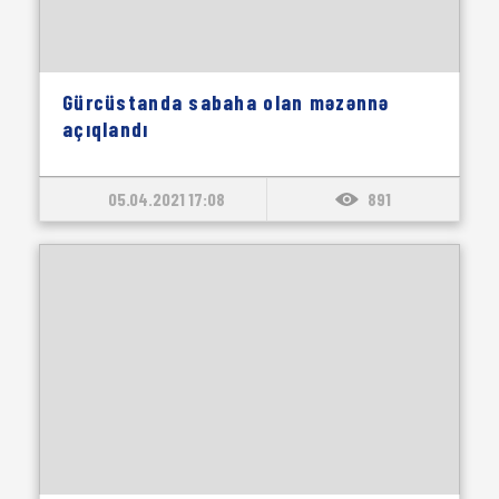
Gürcüstanda sabaha olan məzənnə
açıqlandı
05.04.2021 17:08
891