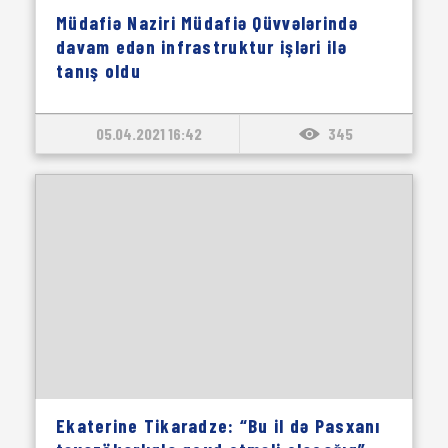
Müdafiə Naziri Müdafiə Qüvvələrində
davam edən infrastruktur işləri ilə
tanış oldu
05.04.2021 16:42
345
Ekaterine Tikaradze: “Bu il də Pasxanı