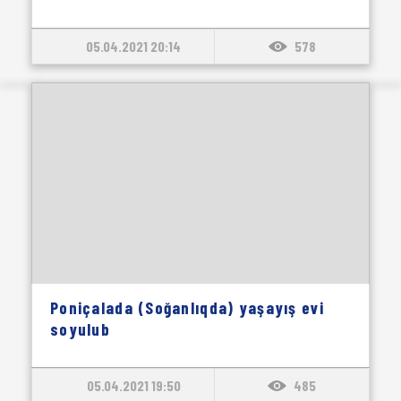
05.04.2021 20:14
578
Poniçalada (Soğanlıqda) yaşayış evi
soyulub
05.04.2021 19:50
485