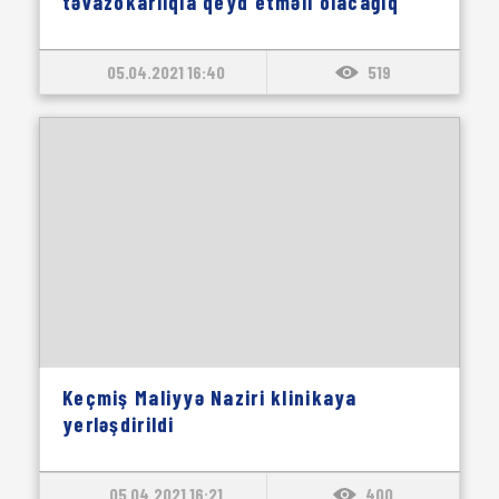
təvazökarlıqla qeyd etməli olacağıq”
05.04.2021 16:40
519
Keçmiş Maliyyə Naziri klinikaya
yerləşdirildi
05.04.2021 16:21
400