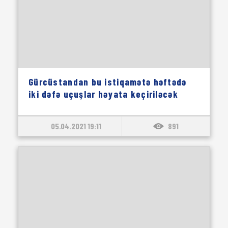
Gürcüstandan bu istiqamətə həftədə
iki dəfə uçuşlar həyata keçiriləcək
05.04.2021 19:11
891