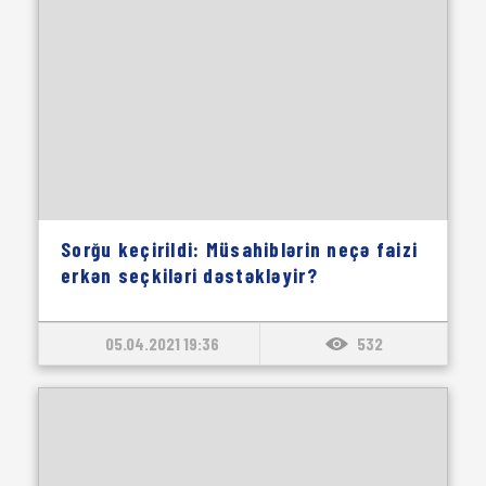
Sorğu keçirildi: Müsahiblərin neçə faizi
erkən seçkiləri dəstəkləyir?
05.04.2021 19:36
532