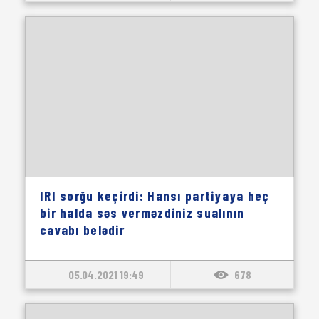
IRI sorğu keçirdi: Hansı partiyaya heç
bir halda səs verməzdiniz sualının
cavabı belədir
05.04.2021 19:49
678