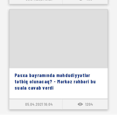
Pasxa bayramında məhdudiyyətlər
tətbiq olunacaq? - Mərkəz rəhbəri bu
suala cavab verdi
05.04.2021 16:04
1204