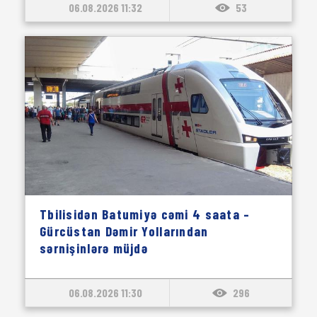
06.08.2026 11:32
53
Tbilisidən Batumiyə cəmi 4 saata –
Gürcüstan Dəmir Yollarından
sərnişinlərə müjdə
06.08.2026 11:30
296