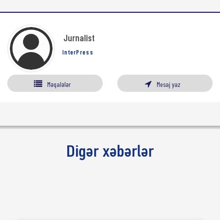
Jurnalist
InterPress
Məqalələr
Mesaj yaz
Digər xəbərlər