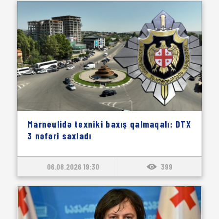
Marneulidə texniki baxış qalmaqalı: DTX
3 nəfəri saxladı
06.08.2026 19:30
399