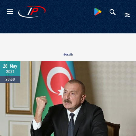
Kateqoriyalar
GE
Ətraflı
28
May
2021
20:50