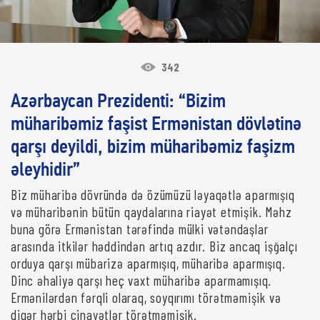
342
Azərbaycan Prezidenti: “Bizim
müharibəmiz faşist Ermənistan dövlətinə
qarşı deyildi, bizim müharibəmiz faşizm
əleyhidir”
Biz müharibə dövründə də özümüzü ləyaqətlə aparmışıq
və müharibənin bütün qaydalarına riayət etmişik. Məhz
buna görə Ermənistan tərəfində mülki vətəndaşlar
arasında itkilər həddindən artıq azdır. Biz ancaq işğalçı
orduya qarşı mübarizə aparmışıq, müharibə aparmışıq.
Dinc əhaliyə qarşı heç vaxt müharibə aparmamışıq.
Ermənilərdən fərqli olaraq, soyqırımı törətməmişik və
digər hərbi cinayətlər törətməmişik.