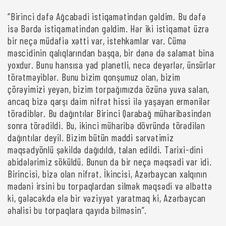
“Birinci dəfə Ağcabədi istiqamətindən gəldim. Bu dəfə
isə Bərdə istiqamətindən gəldim. Hər iki istiqamət üzrə
bir neçə müdafiə xətti var, istehkamlar var. Cümə
məscidinin qalıqlarından başqa, bir dənə də salamat bina
yoxdur. Bunu hansısa yad planetli, necə deyərlər, ünsürlər
törətməyiblər. Bunu bizim qonşumuz olan, bizim
çörəyimizi yeyən, bizim torpağımızda özünə yuva salan,
ancaq bizə qarşı daim nifrət hissi ilə yaşayan ermənilər
törədiblər. Bu dağıntılar Birinci Qarabağ müharibəsindən
sonra törədildi. Bu, ikinci müharibə dövründə törədilən
dağıntılar deyil. Bizim bütün maddi sərvətimiz
məqsədyönlü şəkildə dağıdıldı, talan edildi. Tarixi-dini
abidələrimiz söküldü. Bunun da bir neçə məqsədi var idi.
Birincisi, bizə olan nifrət. İkincisi, Azərbaycan xalqının
mədəni irsini bu torpaqlardan silmək məqsədi və əlbəttə
ki, gələcəkdə elə bir vəziyyət yaratmaq ki, Azərbaycan
əhalisi bu torpaqlara qayıda bilməsin”.