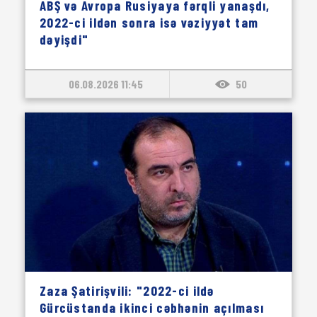
ABŞ və Avropa Rusiyaya fərqli yanaşdı,
2022-ci ildən sonra isə vəziyyət tam
dəyişdi"
06.08.2026 11:45
50
Zaza Şatirişvili: "2022-ci ildə
Gürcüstanda ikinci cəbhənin açılması