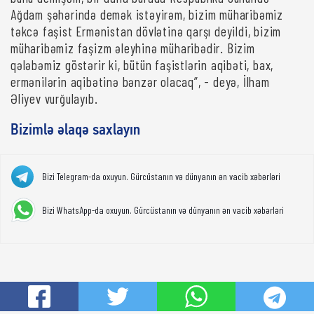
Ağdam şəhərində demək istəyirəm, bizim müharibəmiz
təkcə faşist Ermənistan dövlətinə qarşı deyildi, bizim
müharibəmiz faşizm əleyhinə müharibədir. Bizim
qələbəmiz göstərir ki, bütün faşistlərin aqibəti, bax,
ermənilərin aqibətinə bənzər olacaq”, - deyə, İlham
Əliyev vurğulayıb.
Bizimlə əlaqə saxlayın
Bizi Telegram-da oxuyun. Gürcüstanın və dünyanın ən vacib xəbərləri
Bizi WhatsApp-da oxuyun. Gürcüstanın və dünyanın ən vacib xəbərləri