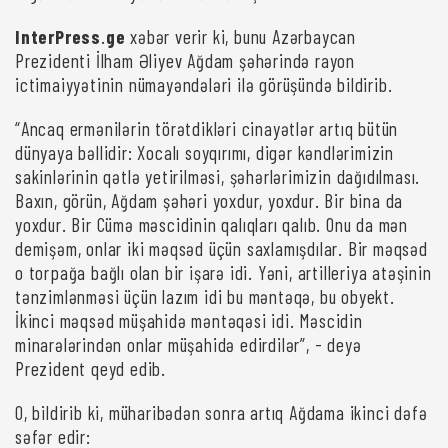
InterPress
.
ge
xəbər verir ki, bunu Azərbaycan
Prezidenti İlham Əliyev Ağdam şəhərində rayon
ictimaiyyətinin nümayəndələri ilə görüşündə bildirib.
“Ancaq ermənilərin törətdikləri cinayətlər artıq bütün
dünyaya bəllidir: Xocalı soyqırımı, digər kəndlərimizin
sakinlərinin qətlə yetirilməsi, şəhərlərimizin dağıdılması.
Baxın, görün, Ağdam şəhəri yoxdur, yoxdur. Bir bina da
yoxdur. Bir Cümə məscidinin qalıqları qalıb. Onu da mən
demişəm, onlar iki məqsəd üçün saxlamışdılar. Bir məqsəd
o torpağa bağlı olan bir işarə idi. Yəni, artilleriya atəşinin
tənzimlənməsi üçün lazım idi bu məntəqə, bu obyekt.
İkinci məqsəd müşahidə məntəqəsi idi. Məscidin
minarələrindən onlar müşahidə edirdilər”, - deyə
Prezident qeyd edib.
O, bildirib ki, müharibədən sonra artıq Ağdama ikinci dəfə
səfər edir: