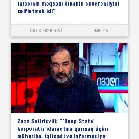
tələbinin məqsədi ölkənin suverenliyini
zəiflətmək idi"
06.08.2026 11:43
44
Zaza Şatirişvili: "‘Deep State’
korporativ idarəetmə qurmaq üçün
müharibə, iqtisadi və informasiya