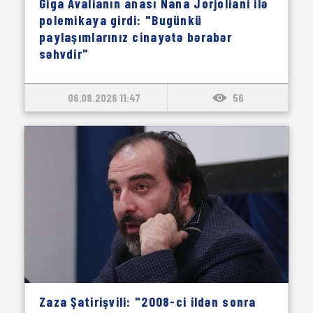
Giga Avalianın anası Nana Jorjoliani ilə
polemikaya girdi: "Bugünkü
paylaşımlarınız cinayətə bərabər
səhvdir"
06.08.2026 11:47
56
Zaza Şatirişvili: "2008-ci ildən sonra