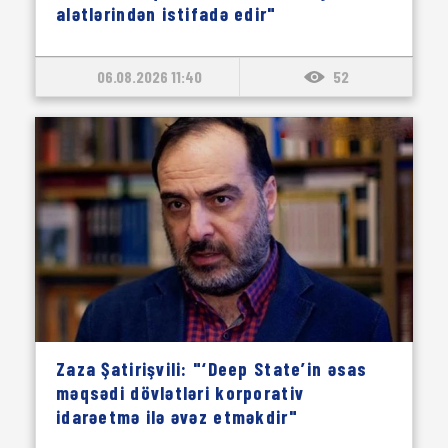
alətlərindən istifadə edir"
06.08.2026 11:40
52
Zaza Şatirişvili: "‘Deep State’in əsas
məqsədi dövlətləri korporativ
idarəetmə ilə əvəz etməkdir"