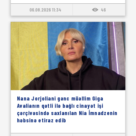
06.08.2026 11:34
46
Nana Jorjoliani gənc müəllim Giga
Avalianın qətli ilə bağlı cinayət işi
çərçivəsində saxlanılan Nia İmnadzenin
həbsinə etiraz edib