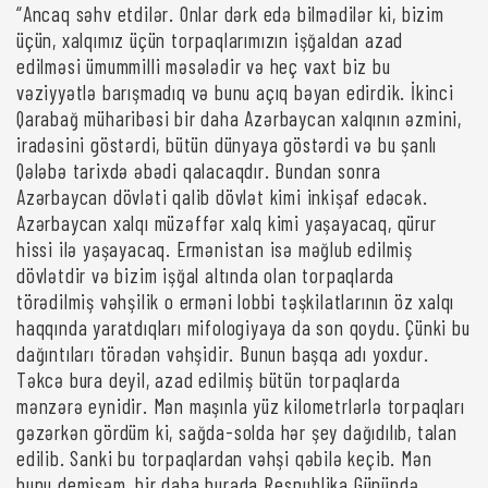
“Ancaq səhv etdilər. Onlar dərk edə bilmədilər ki, bizim
üçün, xalqımız üçün torpaqlarımızın işğaldan azad
edilməsi ümummilli məsələdir və heç vaxt biz bu
vəziyyətlə barışmadıq və bunu açıq bəyan edirdik. İkinci
Qarabağ müharibəsi bir daha Azərbaycan xalqının əzmini,
iradəsini göstərdi, bütün dünyaya göstərdi və bu şanlı
Qələbə tarixdə əbədi qalacaqdır. Bundan sonra
Azərbaycan dövləti qalib dövlət kimi inkişaf edəcək.
Azərbaycan xalqı müzəffər xalq kimi yaşayacaq, qürur
hissi ilə yaşayacaq. Ermənistan isə məğlub edilmiş
dövlətdir və bizim işğal altında olan torpaqlarda
törədilmiş vəhşilik o erməni lobbi təşkilatlarının öz xalqı
haqqında yaratdıqları mifologiyaya da son qoydu. Çünki bu
dağıntıları törədən vəhşidir. Bunun başqa adı yoxdur.
Təkcə bura deyil, azad edilmiş bütün torpaqlarda
mənzərə eynidir. Mən maşınla yüz kilometrlərlə torpaqları
gəzərkən gördüm ki, sağda-solda hər şey dağıdılıb, talan
edilib. Sanki bu torpaqlardan vəhşi qəbilə keçib. Mən
bunu demişəm, bir daha burada Respublika Günündə