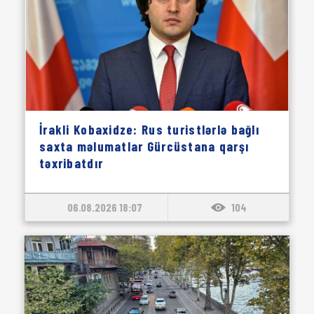
İrakli Kobaxidze: Rus turistlərlə bağlı
saxta məlumatlar Gürcüstana qarşı
təxribatdır
06.08.2026 18:07
104