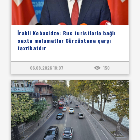
İrakli Kobaxidze: Rus turistlərlə bağlı
saxta məlumatlar Gürcüstana qarşı
təxribatdır
06.08.2026 18:07
150