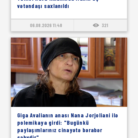
vətəndaşı saxlanıldı
06.08.2026 11:48
321
Giga Avalianın anası Nana Jorjoliani ilə
polemikaya girdi: "Bugünkü
paylaşımlarınız cinayətə bərabər
səhvdir"