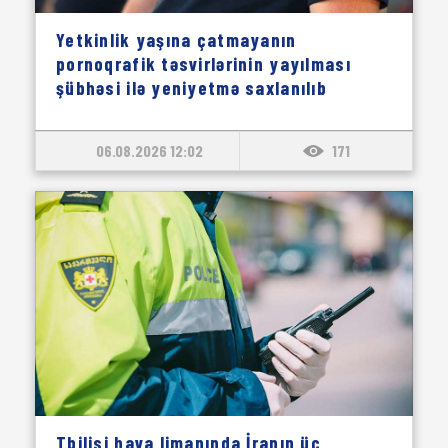
Yetkinlik yaşına çatmayanın
pornoqrafik təsvirlərinin yayılması
şübhəsi ilə yeniyetmə saxlanılıb
06.08.2026 12:02
171
Tbilisi hava limanında İranın üç