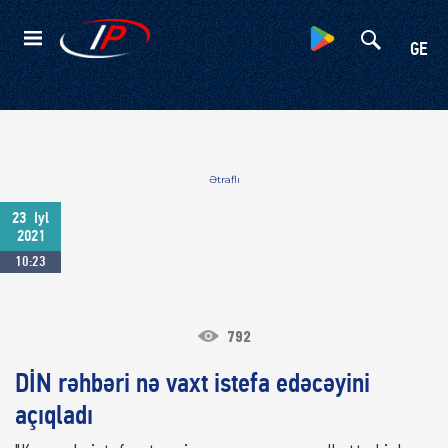
Kateqoriyalar
GE
Ətraflı
23
Iyl
2021
10:23
792
DİN rəhbəri nə vaxt istefa edəcəyini
açıqladı