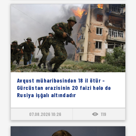
Avqust müharibəsindən 18 il ötür –
Gürcüstan ərazisinin 20 faizi hələ də
Rusiya işğalı altındadır
07.08.2026 10:26
119