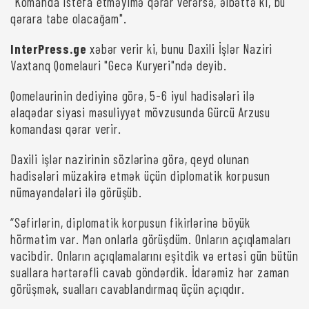
"Komanda istefa etməyimə qərar verərsə, əlbəttə ki, bu
qərara tabe olacağam".
InterPress.ge
xəbər verir ki, bunu Daxili İşlər Naziri
Vaxtanq Qomelauri "Gecə Kuryeri"ndə deyib.
Qomelaurinin dediyinə görə, 5-6 iyul hadisələri ilə
əlaqədar siyasi məsuliyyət mövzusunda Gürcü Arzusu
komandası qərar verir.
Daxili işlər nazirinin sözlərinə görə, qeyd olunan
hadisələri müzakirə etmək üçün diplomatik korpusun
nümayəndələri ilə görüşüb.
“Səfirlərin, diplomatik korpusun fikirlərinə böyük
hörmətim var. Mən onlarla görüşdüm. Onların açıqlamaları
vacibdir. Onların açıqlamalarını eşitdik və ertəsi gün bütün
suallara hərtərəfli cavab göndərdik. İdarəmiz hər zaman
görüşmək, sualları cavablandırmaq üçün açıqdır.