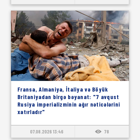
Fransa, Almaniya, İtaliya və Böyük
Britaniyadan birgə bəyanat: "7 avqust
Rusiya imperializminin ağır nəticələrini
xatırladır"
07.08.2026 13:46
78