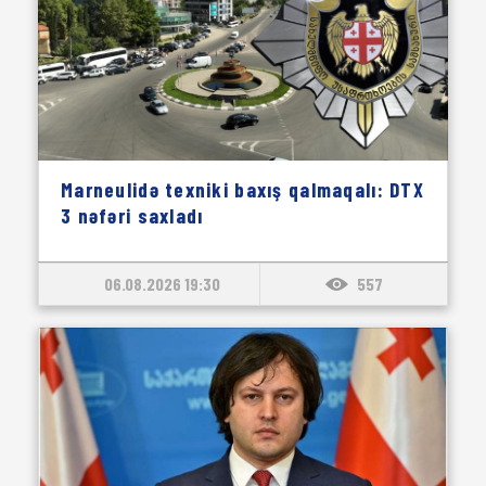
Marneulidə texniki baxış qalmaqalı: DTX
3 nəfəri saxladı
06.08.2026 19:30
557