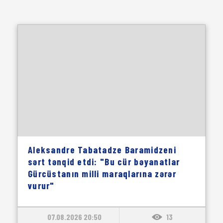
Aleksandre Tabatadze Baramidzeni
sərt tənqid etdi: "Bu cür bəyanatlar
Gürcüstanın milli maraqlarına zərər
vurur"
07.08.2026 20:50
13