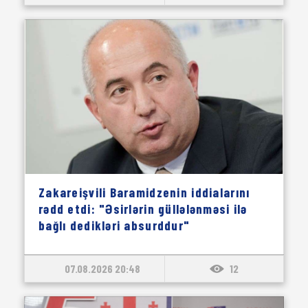
Zakareişvili Baramidzenin iddialarını
rədd etdi: "Əsirlərin güllələnməsi ilə
bağlı dedikləri absurddur"
07.08.2026 20:48
12