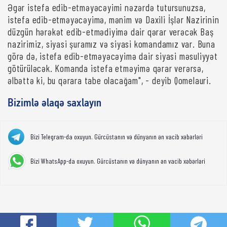
Əgər istefa edib-etməyəcəyimi nəzərdə tutursunuzsa,
istefa edib-etməyəcəyimə, mənim və Daxili İşlər Nazirinin
düzgün hərəkət edib-etmədiyimə dair qərar verəcək Baş
nazirimiz, siyasi şuramız və siyasi komandamız var. Buna
görə də, istefa edib-etməyəcəyimə dair siyasi məsuliyyət
götürüləcək. Komanda istefa etməyimə qərar verərsə,
əlbəttə ki, bu qərara tabe olacağam", - deyib Qomelauri.
Bizimlə əlaqə saxlayın
Bizi Telegram-da oxuyun. Gürcüstanın və dünyanın ən vacib xəbərləri
Bizi WhatsApp-da oxuyun. Gürcüstanın və dünyanın ən vacib xəbərləri