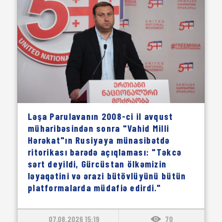
Ləşa Parulavanın 2008-ci il avqust
müharibəsindən sonra "Vahid Milli
Hərəkat"ın Rusiyaya münasibətdə
ritorikası barədə açıqlaması: "Təkcə
sərt deyildi, Gürcüstan ölkəmizin
ləyaqətini və ərazi bütövlüyünü bütün
platformalarda müdafiə edirdi."
07.08.2026 15:19
70