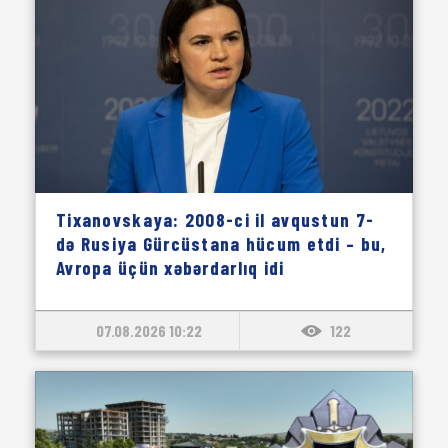
Tixanovskaya: 2008-ci il avqustun 7-
də Rusiya Gürcüstana hücum etdi – bu,
Avropa üçün xəbərdarlıq idi
07.08.2026 10:22
122