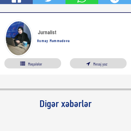
Jurnalist
Humay Məmmədova
Məqalələr
Mesaj yaz
Digər xəbərlər