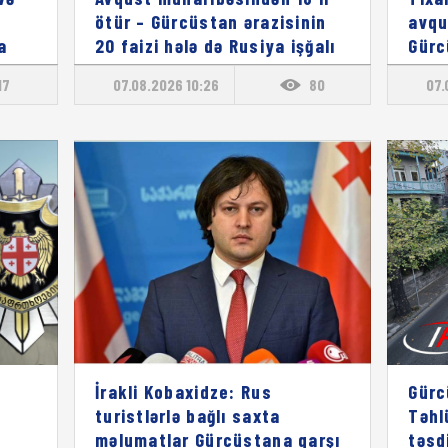
ötür – Gürcüstan ərazisinin
avqu
a
20 faizi hələ də Rusiya işğalı
Gürc
altındadır
Avro
17
07.08.2026 10:26
80
07.
İrakli Kobaxidze: Rus
Gürc
turistlərlə bağlı saxta
Təhl
məlumatlar Gürcüstana qarşı
təsd