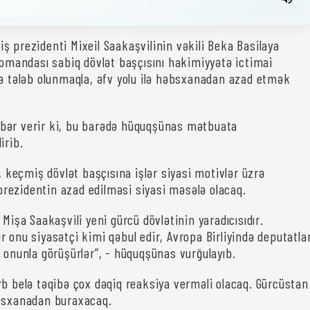
ş prezidenti Mixeil Saakaşvilinin vəkili Beka Basilaya
 komandası sabiq dövlət başçısını hakimiyyətə ictimai
lə tələb olunmaqla, əfv yolu ilə həbsxanadan azad etmək
bər verir ki, bu barədə hüquqşünas mətbuata
irib.
i, keçmiş dövlət başçısına işlər siyasi motivlər üzrə
q prezidentin azad edilməsi siyasi məsələ olacaq.
 Mişa Saakaşvili yeni gürcü dövlətinin yaradıcısıdır.
 onu siyasətçi kimi qəbul edir, Avropa Birliyində deputatla
ı onunla görüşürlər”, - hüquqşünas vurğulayıb.
rb belə təqibə çox dəqiq reaksiya verməli olacaq. Gürcüstan
əbsxanadan buraxacaq.