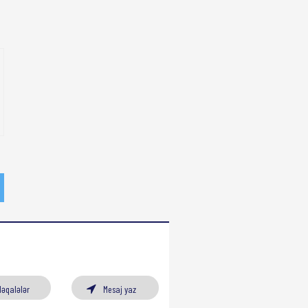
Məqalələr
Mesaj yaz