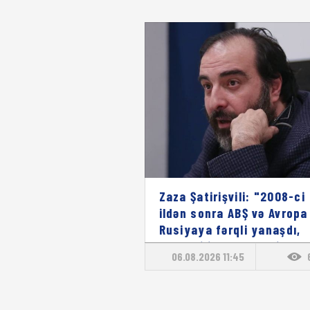
Zaza Şatirişvili: "2008-ci
ildən sonra ABŞ və Avropa
Rusiyaya fərqli yanaşdı,
2022-ci ildən sonra isə
06.08.2026 11:45
vəziyyət tam dəyişdi"