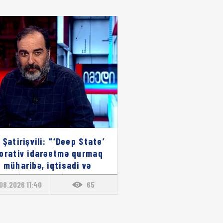
 Şatirişvili: "‘Deep State’
orativ idarəetmə qurmaq
 müharibə, iqtisadi və
rmasiya alətlərindən
08.2026 11:40
65
fadə edir"