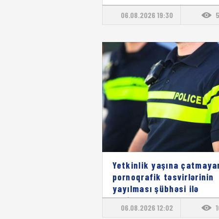
06.08.2026 19:30
Yetkinlik yaşına çatmaya
pornoqrafik təsvirlərinin
yayılması şübhəsi ilə
yeniyetmə saxlanılıb
06.08.2026 12:02