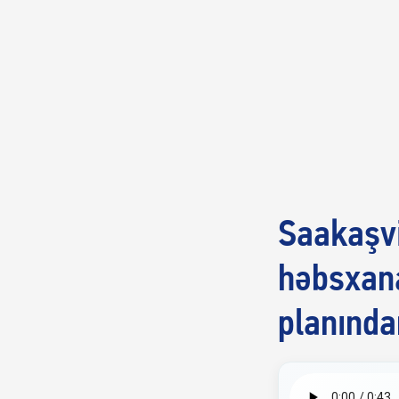
Saakaşvi
həbsxan
planında