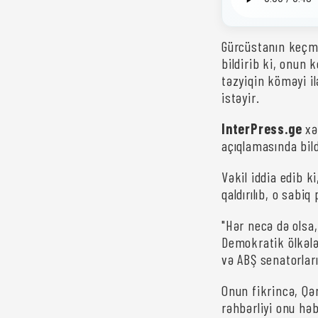
Gürcüstanın keçmi
bildirib ki, onun
təzyiqin köməyi i
istəyir.
InterPress.ge
xə
açıqlamasında bild
Vəkil iddia edib k
qaldırılıb, o sabi
"Hər necə də olsa,
Demokratik ölkələr
və ABŞ senatorlar
Onun fikrincə, Qə
rəhbərliyi onu h