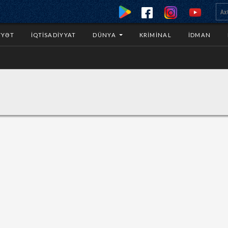
YYƏT
İQTISADIYYAT
DÜNYA
KRIMINAL
İDMAN