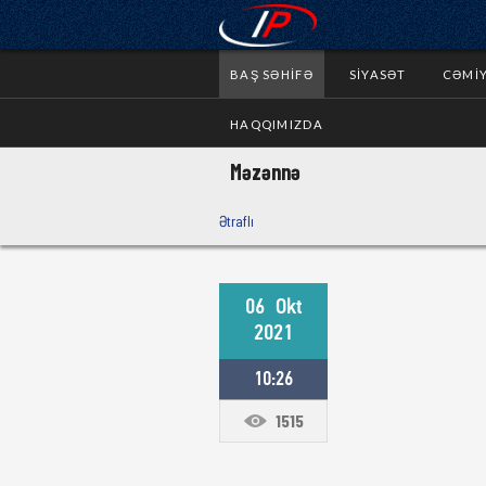
BAŞ SƏHIFƏ
SIYASƏT
CƏMI
HAQQIMIZDA
Məzənnə
Ətraflı
06
Okt
2021
10:26
1515