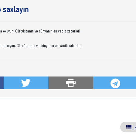
ə saxlayın
da oxuyun. Gürcüstanın və dünyanın ən vacib xəbərləri
da oxuyun. Gürcüstanın və dünyanın ən vacib xəbərləri