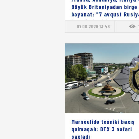
Böyük Britaniyadan birgə
bəyanat: "7 avqust Rusiy
imperializminin ağır
07.08.2026 13:46
nəticələrini xatırladır"
Marneulidə texniki baxış
qalmaqalı: DTX 3 nəfəri
saxladı