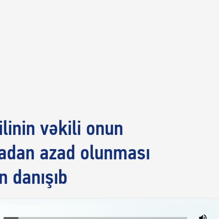
linin vəkili onun
adan azad olunması
n danışıb