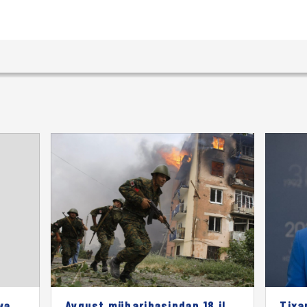
və
Avqust müharibəsindən 18 il
Tixa