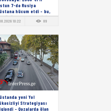
stun 7-də Rusiya
üstana hücum etdi – bu,
pa üçün xəbərdarlıq idi
08.2026 10:22
89
üstanda yeni Yol
ükəsizliyi Strategiyası
iqləndi – Qəzalarda ölən