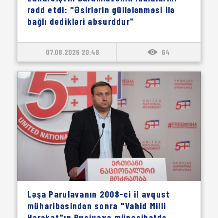
rədd etdi: "Əsirlərin güllələnməsi ilə
bağlı dedikləri absurddur"
07.08.2026 20:48
64
Ləşa Parulavanın 2008-ci il avqust
müharibəsindən sonra "Vahid Milli
Hərəkat"ın Rusiyaya münasibətdə