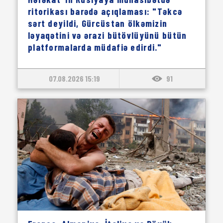
ritorikası barədə açıqlaması: "Təkcə
sərt deyildi, Gürcüstan ölkəmizin
ləyaqətini və ərazi bütövlüyünü bütün
platformalarda müdafiə edirdi."
07.08.2026 15:19
91