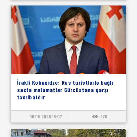
İrakli Kobaxidze: Rus turistlərlə bağlı
saxta məlumatlar Gürcüstana qarşı
təxribatdır
06.08.2026 18:07
170