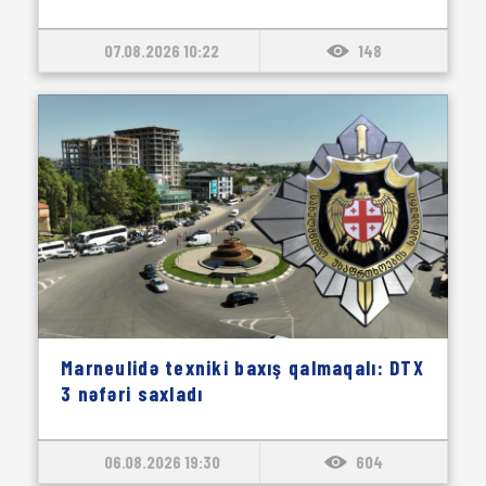
07.08.2026 10:22
148
Marneulidə texniki baxış qalmaqalı: DTX
3 nəfəri saxladı
06.08.2026 19:30
604