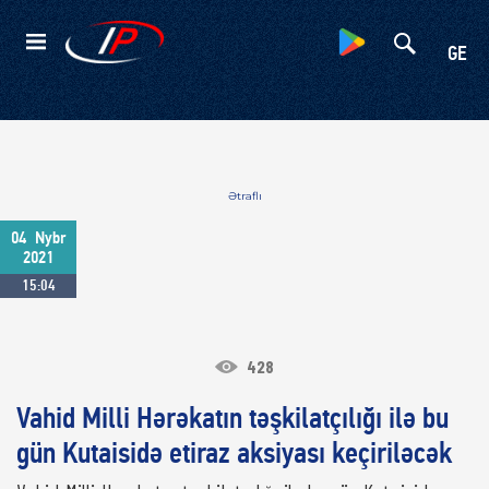
Kateqoriyalar
GE
Ətraflı
04
Nybr
2021
15:04
428
Vahid Milli Hərəkatın təşkilatçılığı ilə bu
gün Kutaisidə etiraz aksiyası keçiriləcək