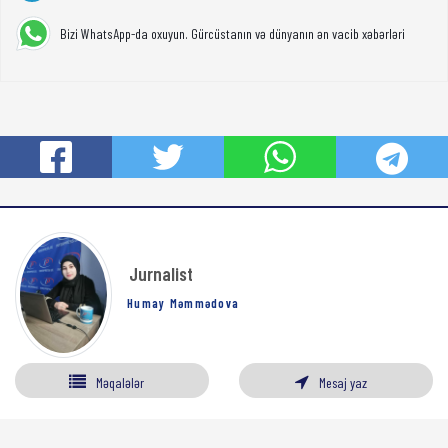
Bizi WhatsApp-da oxuyun. Gürcüstanın və dünyanın ən vacib xəbərləri
Jurnalist
Humay Məmmədova
Məqalələr
Mesaj yaz