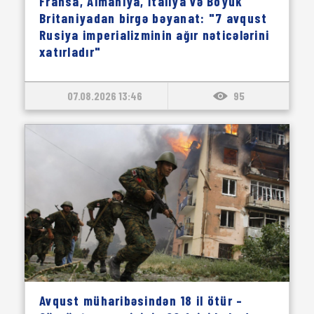
Fransa, Almaniya, İtaliya və Böyük
Britaniyadan birgə bəyanat: "7 avqust
Rusiya imperializminin ağır nəticələrini
xatırladır"
07.08.2026 13:46
95
Avqust müharibəsindən 18 il ötür –