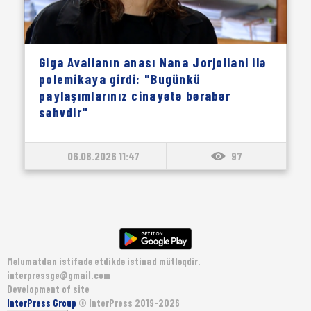
Giga Avalianın anası Nana Jorjoliani ilə
polemikaya girdi: "Bugünkü
paylaşımlarınız cinayətə bərabər
səhvdir"
06.08.2026 11:47
97
Məlumatdan istifadə etdikdə istinad mütləqdir.
interpressge@gmail.com
Development of site
InterPress Group
© InterPress 2019-2026