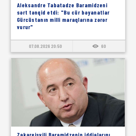
Aleksandre Tabatadze Baramidzeni
sərt tənqid etdi: "Bu cür bəyanatlar
Gürcüstanın milli maraqlarına zərər
vurur"
07.08.2026 20:50
60
Zakareişvili Baramidzenin iddialarını