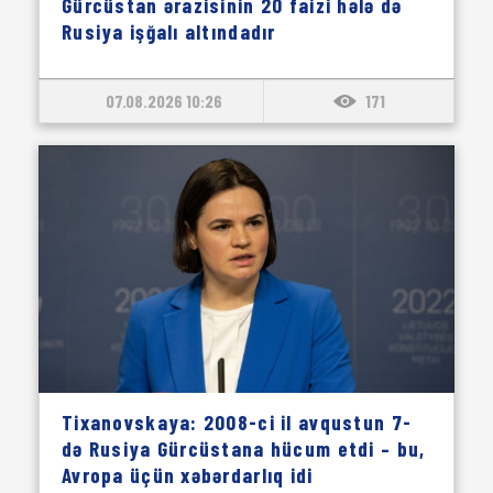
Gürcüstan ərazisinin 20 faizi hələ də
Rusiya işğalı altındadır
07.08.2026 10:26
171
Tixanovskaya: 2008-ci il avqustun 7-
də Rusiya Gürcüstana hücum etdi – bu,
Avropa üçün xəbərdarlıq idi