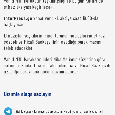
Vahid Milli Hərəkatın təşkilatçılığı ilə bu gün Kutaisidə
etiraz aksiyası keçiriləcək.
InterPress.ge
xəbər verir ki, aksiya saat 18:00-da
başlayacaq.
Etirazçılar seçkilərin ikinci turunun nəticələrinə etiraz
edəcək və Mixail Saakaşvilinin azadlığa buraxılmasını
tələb edəcəklər.
Vahid Milli Hərəkatın lideri Nika Melianın sözlərinə görə,
mitinqlər konkret nəticə əldə olunana və Mixail Saakaşvili
azadlığa buraxılana qədər davam edəcək.
Bizimlə əlaqə saxlayın
Bizi Telegram-da oxuyun. Gürcüstanın və dünyanın ən vacib xəbərləri