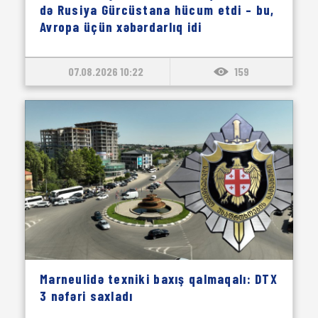
də Rusiya Gürcüstana hücum etdi – bu,
Avropa üçün xəbərdarlıq idi
07.08.2026 10:22
159
Marneulidə texniki baxış qalmaqalı: DTX
3 nəfəri saxladı