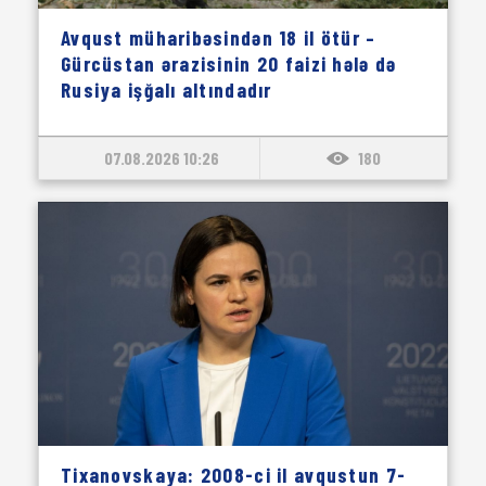
Avqust müharibəsindən 18 il ötür –
Gürcüstan ərazisinin 20 faizi hələ də
Rusiya işğalı altındadır
07.08.2026 10:26
180
Tixanovskaya: 2008-ci il avqustun 7-