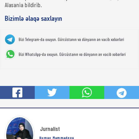
Alasania bildirib.
Bizimlə əlaqə saxlayın
Bizi Telegram-da oxuyun. Gürcüstanın və dünyanın ən vacib xəbərləri
Bizi WhatsApp-da oxuyun. Gürcüstanın və dünyanın ən vacib xəbərləri
Jurnalist
Humay Məmmədova