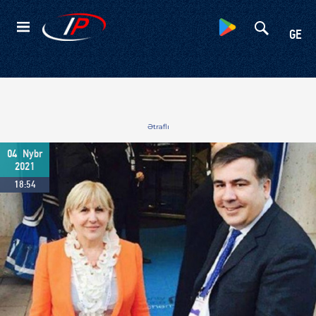
Kateqoriyalar
GE
Ətraflı
04
Nybr
2021
18:54