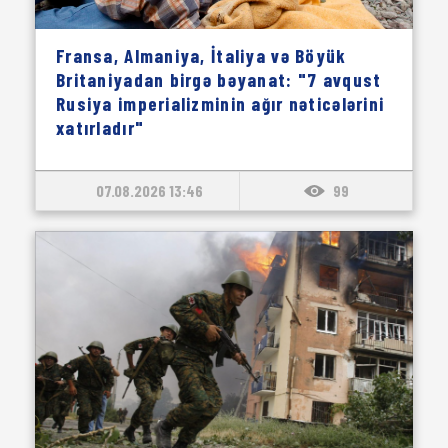
Fransa, Almaniya, İtaliya və Böyük
Britaniyadan birgə bəyanat: "7 avqust
Rusiya imperializminin ağır nəticələrini
xatırladır"
07.08.2026 13:46
99