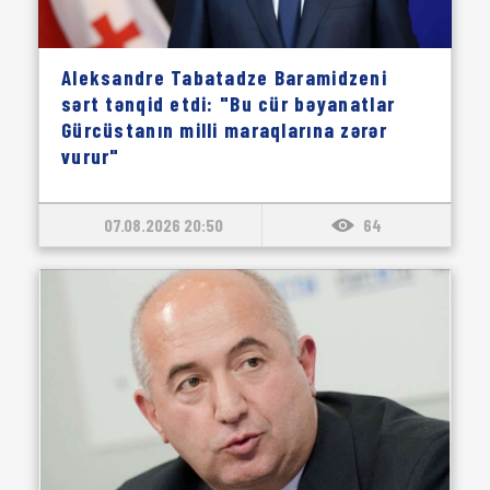
Aleksandre Tabatadze Baramidzeni
sərt tənqid etdi: "Bu cür bəyanatlar
Gürcüstanın milli maraqlarına zərər
vurur"
07.08.2026 20:50
64