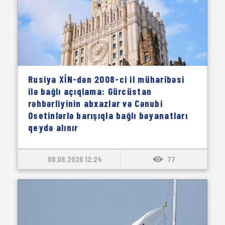
Rusiya XİN-dən 2008-ci il müharibəsi
ilə bağlı açıqlama: Gürcüstan
rəhbərliyinin abxazlar və Cənubi
Osetinlərlə barışıqla bağlı bəyanatları
qeydə alınır
08.08.2026 12:24
77