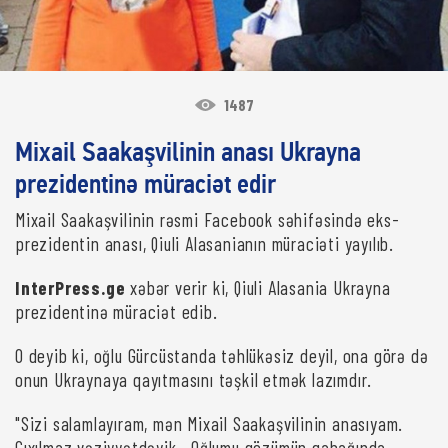
1487
Mixail Saakaşvilinin anası Ukrayna
prezidentinə müraciət edir
Mixail Saakaşvilinin rəsmi Facebook səhifəsində eks-
prezidentin anası, Qiuli Alasanianın müraciəti yayılıb.
InterPress.ge
xəbər verir ki, Qiuli Alasania Ukrayna
prezidentinə müraciət edib.
O deyib ki, oğlu Gürcüstanda təhlükəsiz deyil, ona görə də
onun Ukraynaya qayıtmasını təşkil etmək lazımdır.
"Sizi salamlayıram, mən Mixail Saakaşvilinin anasıyam.
Çıxılmaz vəziyyətdəyik. Oğlumu gözümün qabağında