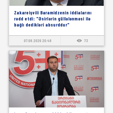
Zakareişvili Baramidzenin iddialarını
rədd etdi: "Əsirlərin güllələnməsi ilə
bağlı dedikləri absurddur"
07.08.2026 20:48
73