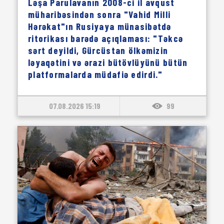
Ləşa Parulavanın 2008-ci il avqust
müharibəsindən sonra "Vahid Milli
Hərəkat"ın Rusiyaya münasibətdə
ritorikası barədə açıqlaması: "Təkcə
sərt deyildi, Gürcüstan ölkəmizin
ləyaqətini və ərazi bütövlüyünü bütün
platformalarda müdafiə edirdi."
07.08.2026 15:19
99