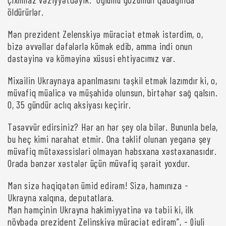
öldürürlər.
Mən prezident Zelenskiyə müraciət etmək istərdim, o,
bizə əvvəllər dəfələrlə kömək edib, amma indi onun
dəstəyinə və köməyinə xüsusi ehtiyacımız var.
Mixailin Ukraynaya aparılmasını təşkil etmək lazımdır ki, o,
müvafiq müalicə və müşahidə olunsun, birtəhər sağ qalsın.
O, 35 gündür aclıq aksiyası keçirir.
Təsəvvür edirsiniz? Hər an hər şey ola bilər. Bununla belə,
bu heç kimi narahat etmir. Ona təklif olunan yeganə şey
müvafiq mütəxəssisləri olmayan həbsxana xəstəxanasıdır.
Orada bənzər xəstələr üçün müvafiq şərait yoxdur.
Mən sizə həqiqətən ümid edirəm! Sizə, hamınıza -
Ukrayna xalqına, deputatlara.
Mən həmçinin Ukrayna hakimiyyətinə və təbii ki, ilk
növbədə prezident Zelinskiyə müraciət edirəm”, - Qiuli