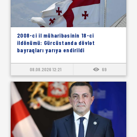
2008-ci il müharibəsinin 18-ci
ildönümü: Gürcüstanda dövlət
bayraqları yarıya endirildi
08.08.2026 12:21
69