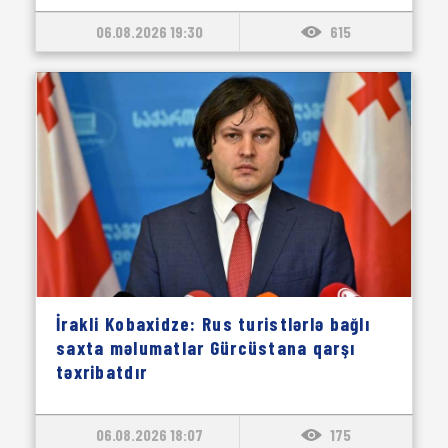
06.08.2026 19:30
615
İrakli Kobaxidze: Rus turistlərlə bağlı
saxta məlumatlar Gürcüstana qarşı
təxribatdır
06.08.2026 18:07
175