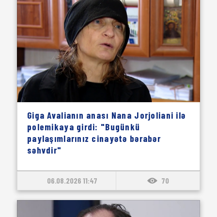
Giga Avalianın anası Nana Jorjoliani ilə
polemikaya girdi: "Bugünkü
paylaşımlarınız cinayətə bərabər
səhvdir"
06.08.2026 11:47
70