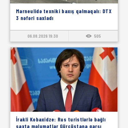
Marneulidə texniki baxış qalmaqalı: DTX
3 nəfəri saxladı
06.08.2026 19:30
505
İrakli Kobaxidze: Rus turistlərlə bağlı
saxta məlumatlar Gürcüstana qarşı