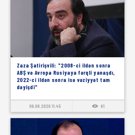
Zaza Şatirişvili: "2008-ci ildən sonra
ABŞ və Avropa Rusiyaya fərqli yanaşdı,
2022-ci ildən sonra isə vəziyyət tam
dəyişdi"
06.08.2026 11:45
61