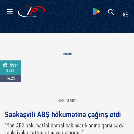
Kateqoriyalar
GE
Ətraflı
05
Nybr
2021
16:25
3561
Saakaşvili ABŞ hökumətinə çağırış etdi
“Mən ABŞ hökumətini dərhal hakimlər klanına qarşı şəxsi
sanksiyalar tətbiq etməyə çağırıram”.