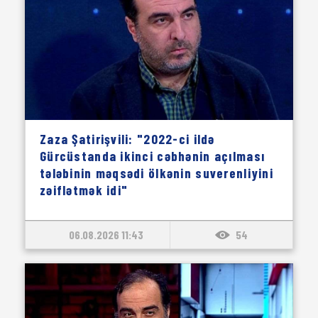
Zaza Şatirişvili: "2022-ci ildə
Gürcüstanda ikinci cəbhənin açılması
tələbinin məqsədi ölkənin suverenliyini
zəiflətmək idi"
06.08.2026 11:43
54