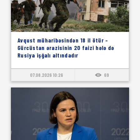
Avqust müharibəsindən 18 il ötür –
Gürcüstan ərazisinin 20 faizi hələ də
Rusiya işğalı altındadır
07.08.2026 10:26
69