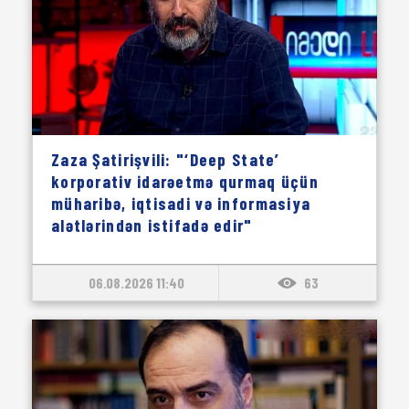
Zaza Şatirişvili: "‘Deep State’
korporativ idarəetmə qurmaq üçün
müharibə, iqtisadi və informasiya
alətlərindən istifadə edir"
06.08.2026 11:40
63