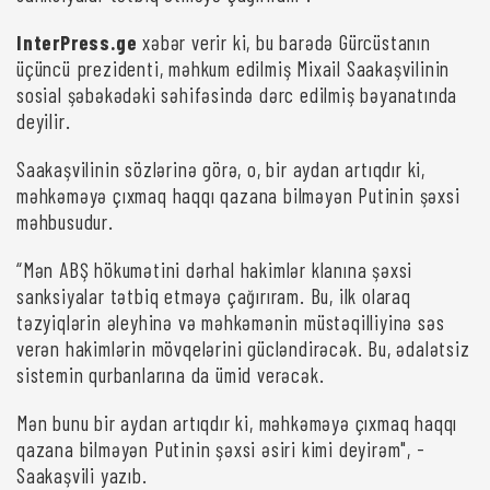
InterPress.ge
xəbər verir ki, bu barədə Gürcüstanın
üçüncü prezidenti, məhkum edilmiş Mixail Saakaşvilinin
sosial şəbəkədəki səhifəsində dərc edilmiş bəyanatında
deyilir.
Saakaşvilinin sözlərinə görə, o, bir aydan artıqdır ki,
məhkəməyə çıxmaq haqqı qazana bilməyən Putinin şəxsi
məhbusudur.
“Mən ABŞ hökumətini dərhal hakimlər klanına şəxsi
sanksiyalar tətbiq etməyə çağırıram. Bu, ilk olaraq
təzyiqlərin əleyhinə və məhkəmənin müstəqilliyinə səs
verən hakimlərin mövqelərini gücləndirəcək. Bu, ədalətsiz
sistemin qurbanlarına da ümid verəcək.
Mən bunu bir aydan artıqdır ki, məhkəməyə çıxmaq haqqı
qazana bilməyən Putinin şəxsi əsiri kimi deyirəm", -
Saakaşvili yazıb.