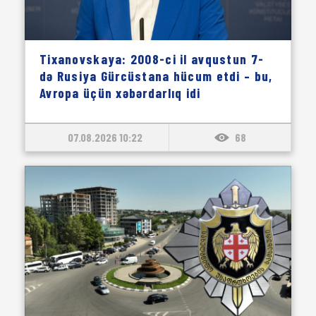
Tixanovskaya: 2008-ci il avqustun 7-
də Rusiya Gürcüstana hücum etdi – bu,
Avropa üçün xəbərdarlıq idi
07.08.2026 10:22
68