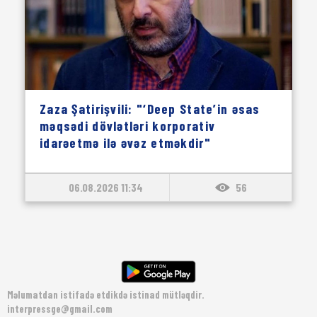
Zaza Şatirişvili: "‘Deep State’in əsas
məqsədi dövlətləri korporativ
idarəetmə ilə əvəz etməkdir"
06.08.2026 11:34
56
Məlumatdan istifadə etdikdə istinad mütləqdir.
interpressge@gmail.com