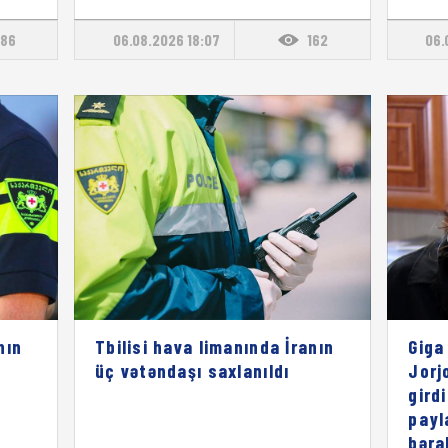
86
06.08.2026 18:07
162
06.
nın
Tbilisi hava limanında İranın
Giga
üç vətəndaşı saxlanıldı
Jorj
gird
payl
bəra