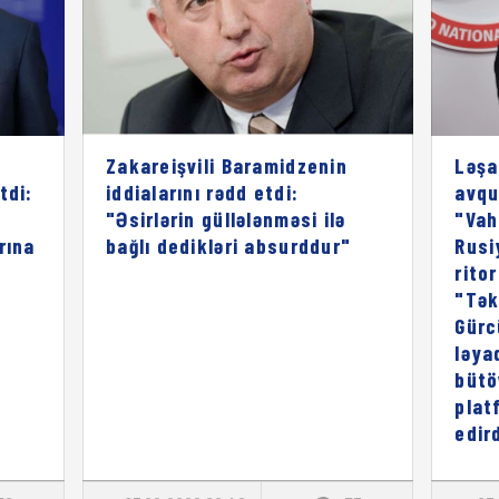
Zakareişvili Baramidzenin
Ləşa
tdi:
iddialarını rədd etdi:
avqu
"Əsirlərin güllələnməsi ilə
"Vah
rına
bağlı dedikləri absurddur"
Rusi
rito
"Tək
Gürc
ləya
bütö
plat
edird