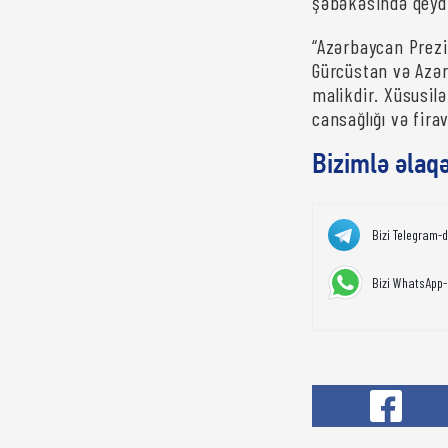
şəbəkəsində qeyd
“Azərbaycan Prezi
Gürcüstan və Azər
malikdir. Xüsusil
cansağlığı və fira
Bizimlə əlaq
Bizi Telegram-
Bizi WhatsApp-