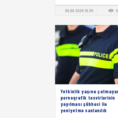
06.08.2026 19:30
5
Yetkinlik yaşına çatmaya
pornoqrafik təsvirlərinin
yayılması şübhəsi ilə
yeniyetmə saxlanılıb