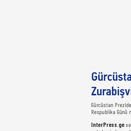
Gürcüsta
Zurabişvi
Gürcüstan Prezide
Respublika Günü m
InterPress
.
ge
xə