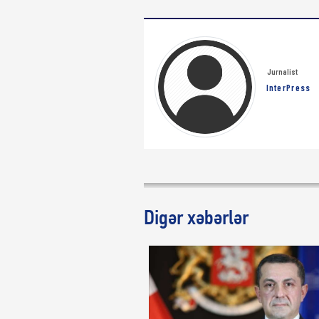
Jurnalist
InterPress
Digər xəbərlər