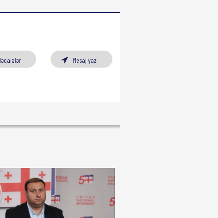
Məqalələr
Mesaj yaz