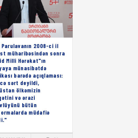
 Parulavanın 2008-ci il
st müharibəsindən sonra
id Milli Hərəkat"ın
yaya münasibətdə
rikası barədə açıqlaması:
cə sərt deyildi,
üstan ölkəmizin
qətini və ərazi
vlüyünü bütün
formalarda müdafiə
i."