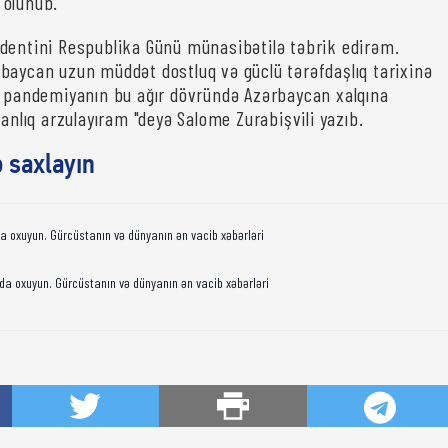
 olunub.
dentini Respublika Günü münasibətilə təbrik edirəm.
baycan uzun müddət dostluq və güclü tərəfdaşlıq tarixinə
ə pandemiyanın bu ağır dövründə Azərbaycan xalqına
vanlıq arzulayıram "deyə Salome Zurabişvili yazıb.
ə saxlayın
da oxuyun. Gürcüstanın və dünyanın ən vacib xəbərləri
da oxuyun. Gürcüstanın və dünyanın ən vacib xəbərləri