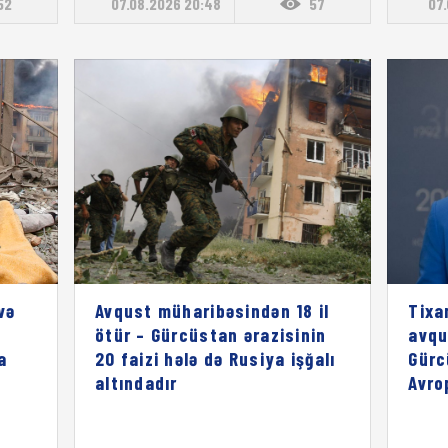
52
07.08.2026 20:48
57
07.
və
Avqust müharibəsindən 18 il
Tixa
ötür – Gürcüstan ərazisinin
avqu
a
20 faizi hələ də Rusiya işğalı
Gürc
altındadır
Avro