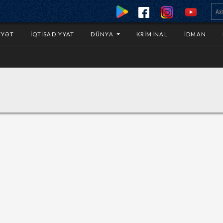
YYƏT
İQTISADIYYAT
DÜNYA
KRIMINAL
İDMAN