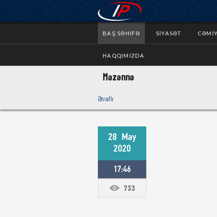
BAŞ SƏHIFƏ
SIYASƏT
CƏMI
HAQQIMIZDA
Məzənnə
Ətraflı
28
May
2020
17:46
733