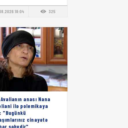
08.2026 18:04
325
 Avalianın anası Nana
oliani ilə polemikaya
i: "Bugünkü
aşımlarınız cinayətə
bər səhvdir"