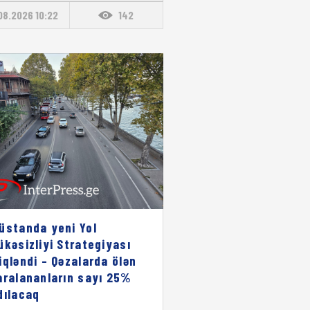
08.2026 10:22
142
üstanda yeni Yol
ükəsizliyi Strategiyası
iqləndi – Qəzalarda ölən
aralananların sayı 25%
dılacaq