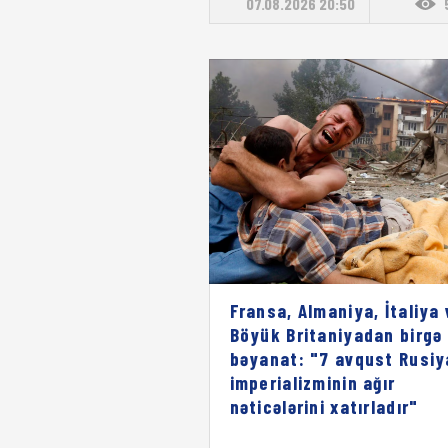
07.08.2026 20:50
Fransa, Almaniya, İtaliya 
Böyük Britaniyadan birgə
bəyanat: "7 avqust Rusiy
imperializminin ağır
nəticələrini xatırladır"