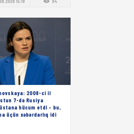
08.2026 15:19
84
novskaya: 2008-ci il
stun 7-də Rusiya
üstana hücum etdi – bu,
pa üçün xəbərdarlıq idi