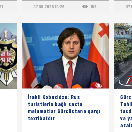
91
07.08.2026 10:26
158
07.
İrakli Kobaxidze: Rus
Gürc
turistlərlə bağlı saxta
Təhl
məlumatlar Gürcüstana qarşı
təsd
təxribatdır
və y
azal