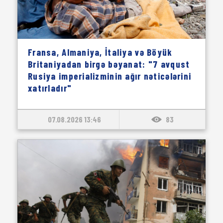
Fransa, Almaniya, İtaliya və Böyük
Britaniyadan birgə bəyanat: "7 avqust
Rusiya imperializminin ağır nəticələrini
xatırladır"
07.08.2026 13:46
83