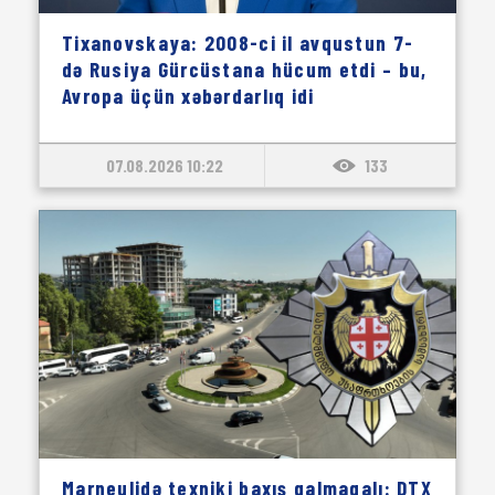
Tixanovskaya: 2008-ci il avqustun 7-
də Rusiya Gürcüstana hücum etdi – bu,
Avropa üçün xəbərdarlıq idi
07.08.2026 10:22
133
Marneulidə texniki baxış qalmaqalı: DTX