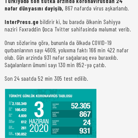
Türkiyədə son sutka ərzində koronavirusdan 24
nəfər dünyasını dəyişib,
867 nəfərdə virus aşkarlanıb.
InterPress.ge
bildirir ki, bu barədə ölkənin Səhiyyə
naziri Fəxrəddin Qoca Tvitter səhifəsində məlumat verib.
Onun sözlərinə görə, bununla da ölkədə COVID-19
qurbanlarının sayı 4609, yoluxma faktı 166 min 422 nəfər
olub. Gün ərzində 931 nəfər sağalaraq evə buraxılıb.
Sağalanların ümumi sayı 130 min 852-yə çatıb.
Son 24 saatda 52 min 305 test edilib.