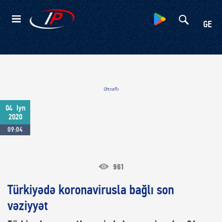
Kateqoriyalar
GE
Ətraflı
04
Iyn
2020
09:04
961
Türkiyədə koronavirusla bağlı son
vəziyyət