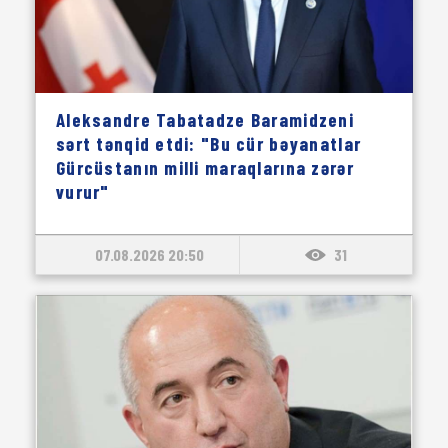
Aleksandre Tabatadze Baramidzeni
sərt tənqid etdi: "Bu cür bəyanatlar
Gürcüstanın milli maraqlarına zərər
vurur"
07.08.2026 20:50
31