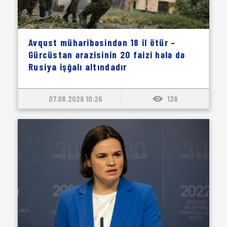
Avqust müharibəsindən 18 il ötür –
Gürcüstan ərazisinin 20 faizi hələ də
Rusiya işğalı altındadır
07.08.2026 10:26
136