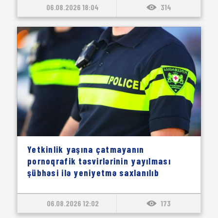
06.08.2026 18:04
314
Yetkinlik yaşına çatmayanın
pornoqrafik təsvirlərinin yayılması
şübhəsi ilə yeniyetmə saxlanılıb
06.08.2026 12:02
173