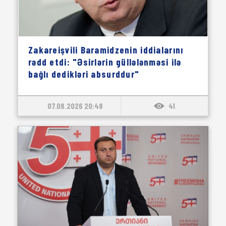
Zakareişvili Baramidzenin iddialarını
rədd etdi: "Əsirlərin güllələnməsi ilə
bağlı dedikləri absurddur"
07.08.2026 20:48
41