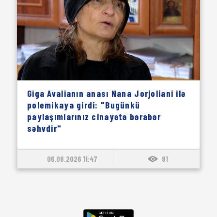
Giga Avalianın anası Nana Jorjoliani ilə
polemikaya girdi: "Bugünkü
paylaşımlarınız cinayətə bərabər
səhvdir"
06.08.2026 11:47
81