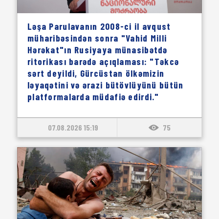
Ləşa Parulavanın 2008-ci il avqust
müharibəsindən sonra "Vahid Milli
Hərəkat"ın Rusiyaya münasibətdə
ritorikası barədə açıqlaması: "Təkcə
sərt deyildi, Gürcüstan ölkəmizin
ləyaqətini və ərazi bütövlüyünü bütün
platformalarda müdafiə edirdi."
07.08.2026 15:19
75