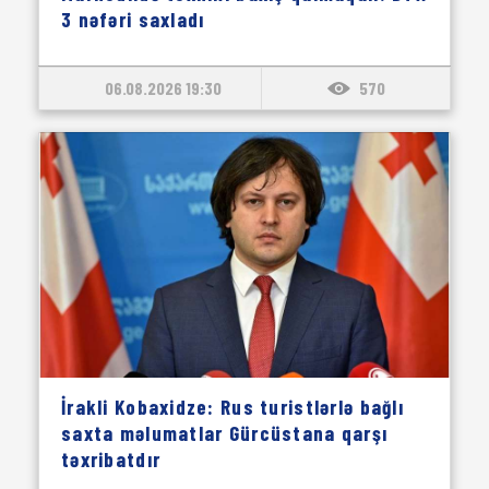
3 nəfəri saxladı
06.08.2026 19:30
570
İrakli Kobaxidze: Rus turistlərlə bağlı
saxta məlumatlar Gürcüstana qarşı
təxribatdır