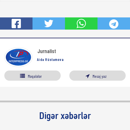
Jurnalist
Aidə Rüstəmova
Məqalələr
Mesaj yaz
Digər xəbərlər