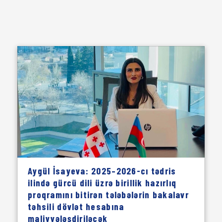
Aygül İsayeva: 2025–2026-cı tədris
ilində gürcü dili üzrə birillik hazırlıq
proqramını bitirən tələbələrin bakalavr
təhsili dövlət hesabına
maliyyələşdiriləcək