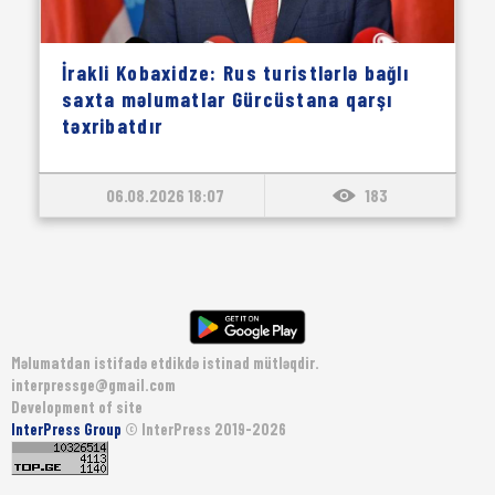
İrakli Kobaxidze: Rus turistlərlə bağlı
saxta məlumatlar Gürcüstana qarşı
təxribatdır
06.08.2026 18:07
183
Məlumatdan istifadə etdikdə istinad mütləqdir.
interpressge@gmail.com
Development of site
InterPress Group
© InterPress 2019-2026