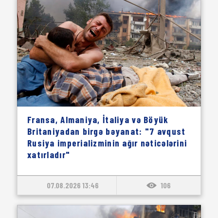
Fransa, Almaniya, İtaliya və Böyük
Britaniyadan birgə bəyanat: "7 avqust
Rusiya imperializminin ağır nəticələrini
xatırladır"
07.08.2026 13:46
106