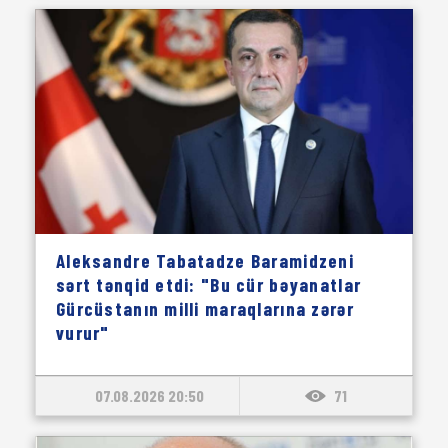
Aleksandre Tabatadze Baramidzeni
sərt tənqid etdi: "Bu cür bəyanatlar
Gürcüstanın milli maraqlarına zərər
vurur"
07.08.2026 20:50
71