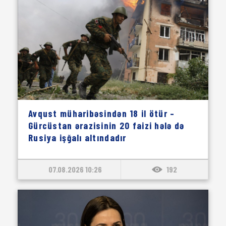
Avqust müharibəsindən 18 il ötür –
Gürcüstan ərazisinin 20 faizi hələ də
Rusiya işğalı altındadır
07.08.2026 10:26
192