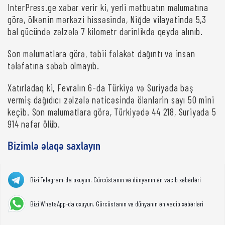
InterPress.ge xəbər verir ki, yerli mətbuatın məlumatına
görə, ölkənin mərkəzi hissəsində, Niğde vilayətində 5,3
bal gücündə zəlzələ 7 kilometr dərinlikdə qeydə alınıb.
Son məlumatlara görə, təbii fəlakət dağıntı və insan
tələfatına səbəb olmayıb.
Xatırladaq ki, Fevralın 6-da Türkiyə və Suriyada baş
vermiş dağıdıcı zəlzələ nəticəsində ölənlərin sayı 50 mini
keçib. Son məlumatlara görə, Türkiyədə 44 218, Suriyada 5
914 nəfər ölüb.
Bizimlə əlaqə saxlayın
Bizi Telegram-da oxuyun. Gürcüstanın və dünyanın ən vacib xəbərləri
Bizi WhatsApp-da oxuyun. Gürcüstanın və dünyanın ən vacib xəbərləri