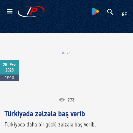
Kateqoriyalar
GE
Ətraflı
25
Fev
2023
19:13
773
Türkiyədə zəlzələ baş verib
Türkiyədə daha bir güclü zəlzələ baş verib.