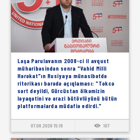
Ləşa Parulavanın 2008-ci il avqust
müharibəsindən sonra "Vahid Milli
Hərəkat"ın Rusiyaya münasibətdə
ritorikası barədə açıqlaması: "Təkcə
sərt deyildi, Gürcüstan ölkəmizin
ləyaqətini və ərazi bütövlüyünü bütün
platformalarda müdafiə edirdi."
07.08.2026 15:19
107