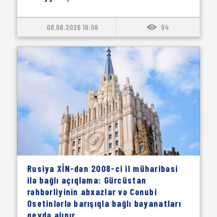
08.08.2026 16:06
94
Rusiya XİN-dən 2008-ci il müharibəsi
ilə bağlı açıqlama: Gürcüstan
rəhbərliyinin abxazlar və Cənubi
Osetinlərlə barışıqla bağlı bəyanatları
qeydə alınır