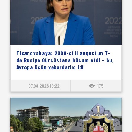
Tixanovskaya: 2008-ci il avqustun 7-
də Rusiya Gürcüstana hücum etdi – bu,
Avropa üçün xəbərdarlıq idi
07.08.2026 10:22
175