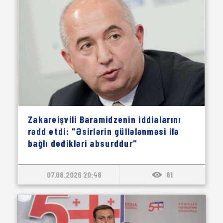
Zakareişvili Baramidzenin iddialarını
rədd etdi: "Əsirlərin güllələnməsi ilə
bağlı dedikləri absurddur"
07.08.2026 20:48
81