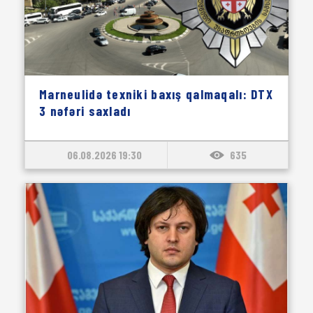
Marneulidə texniki baxış qalmaqalı: DTX
3 nəfəri saxladı
06.08.2026 19:30
635