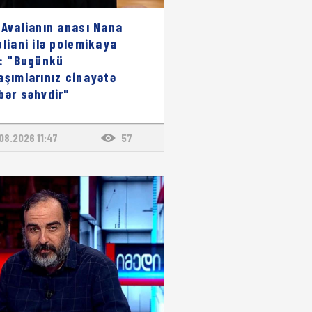
 Avalianın anası Nana
oliani ilə polemikaya
i: "Bugünkü
aşımlarınız cinayətə
bər səhvdir"
08.2026 11:47
57