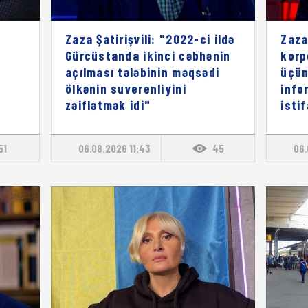
Zaza Şatirişvili: "2022-ci ildə
Zaza
Gürcüstanda ikinci cəbhənin
korp
açılması tələbinin məqsədi
üçün
ölkənin suverenliyini
info
zəiflətmək idi"
isti
51
06.08.2026 11:43
45
06.