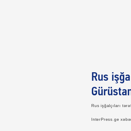
Rus işğal
Gürüstan
Rus işğalçıları tərə
InterPress.ge xəbə