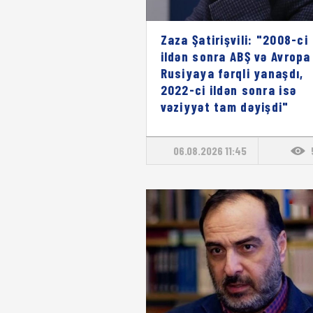
Zaza Şatirişvili: "2008-ci
ildən sonra ABŞ və Avropa
Rusiyaya fərqli yanaşdı,
2022-ci ildən sonra isə
vəziyyət tam dəyişdi"
06.08.2026 11:45