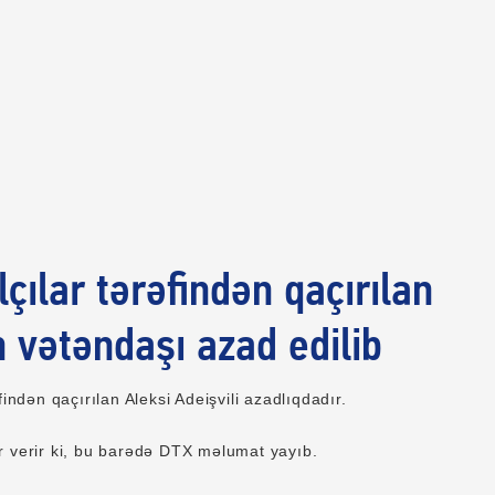
çılar tərəfindən qaçırılan
 vətəndaşı azad edilib
findən qaçırılan Aleksi Adeişvili azadlıqdadır.
r verir ki, bu barədə DTX məlumat yayıb.