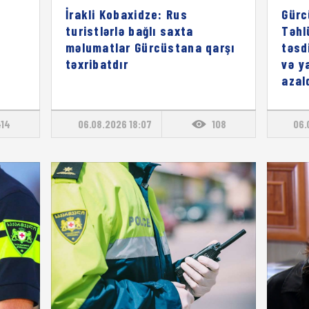
İrakli Kobaxidze: Rus
Gürc
turistlərlə bağlı saxta
Təhl
məlumatlar Gürcüstana qarşı
təsd
təxribatdır
və y
azal
414
06.08.2026 18:07
108
06.