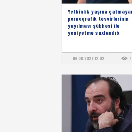
Yetkinlik yaşına çatmaya
pornoqrafik təsvirlərinin
yayılması şübhəsi ilə
yeniyetmə saxlanılıb
06.08.2026 12:02