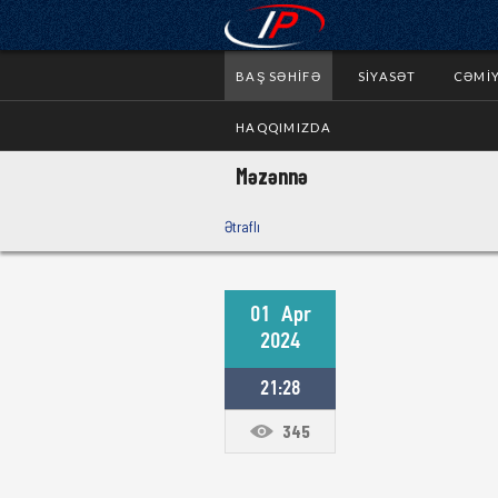
BAŞ SƏHIFƏ
SIYASƏT
CƏMI
HAQQIMIZDA
Məzənnə
Ətraflı
01
Apr
2024
21:28
345