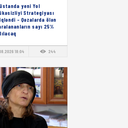
üstanda yeni Yol
ükəsizliyi Strategiyası
iqləndi – Qəzalarda ölən
aralananların sayı 25%
dılacaq
08.2026 18:04
244