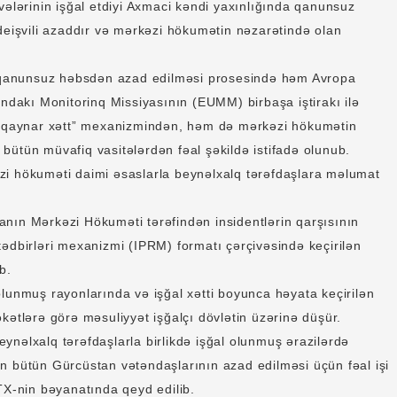
vələrinin işğal etdiyi Axmaci kəndi yaxınlığında qanunsuz
deişvili azaddır və mərkəzi hökumətin nəzarətində olan
n qanunsuz həbsdən azad edilməsi prosesində həm Avropa
andakı Monitorinq Missiyasının (EUMM) birbaşa iştirakı ilə
 “qaynar xətt” mexanizmindən, həm də mərkəzi hökumətin
bütün müvafiq vasitələrdən fəal şəkildə istifadə olunub.
i hökuməti daimi əsaslarla beynəlxalq tərəfdaşlara məlumat
nın Mərkəzi Hökuməti tərəfindən insidentlərin qarşısının
ədbirləri mexanizmi (IPRM) formatı çərçivəsində keçirilən
b.
olunmuş rayonlarında və işğal xətti boyunca həyata keçirilən
kətlərə görə məsuliyyət işğalçı dövlətin üzərinə düşür.
ynəlxalq tərəfdaşlarla birlikdə işğal olunmuş ərazilərdə
n bütün Gürcüstan vətəndaşlarının azad edilməsi üçün fəal işi
TX-nin bəyanatında qeyd edilib.