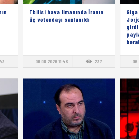
nın
Tbilisi hava limanında İranın
Giga
üç vətəndaşı saxlanıldı
Jorj
gird
payl
bəra
143
06.08.2026 11:48
237
06.