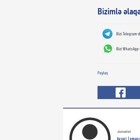
Bizimlə əlaq
Bizi Telegram-
Bizi WhatsApp-
Paylaş
Jurnalist
Aysel İsmay