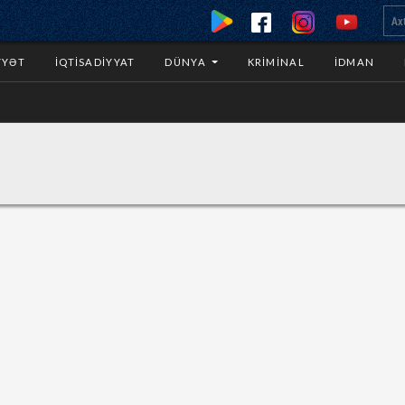
YYƏT
İQTISADIYYAT
DÜNYA
KRIMINAL
İDMAN