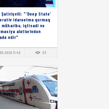
 Şatirişvili: "‘Deep State’
orativ idarəetmə qurmaq
 müharibə, iqtisadi və
rmasiya alətlərindən
fadə edir"
08.2026 11:40
53