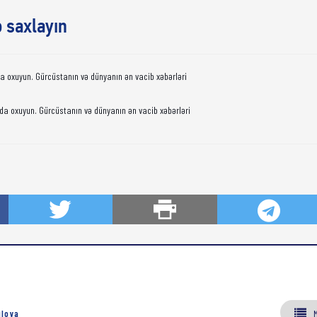
ə saxlayın
da oxuyun. Gürcüstanın və dünyanın ən vacib xəbərləri
da oxuyun. Gürcüstanın və dünyanın ən vacib xəbərləri
ılova