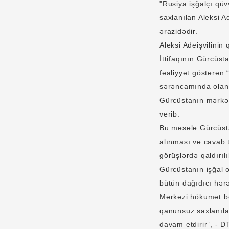
"Rusiya işğalçı qüv
saxlanılan Aleksi A
ərazidədir.
Aleksi Adeişvilini
İttifaqının Gürcüst
fəaliyyət göstərən
sərəncamında olan 
Gürcüstanın mərkəz
verib.
Bu məsələ Gürcüsta
alınması və cavab t
görüşlərdə qaldırılı
Gürcüstanın işğal 
bütün dağıdıcı hərə
Mərkəzi hökumət be
qanunsuz saxlanıla
davam etdirir”, - D