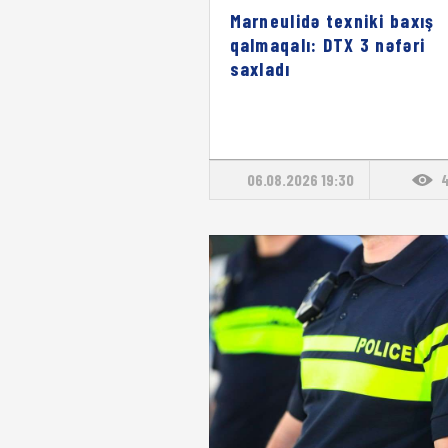
Marneulidə texniki baxış
qalmaqalı: DTX 3 nəfəri
saxladı
06.08.2026 19:30