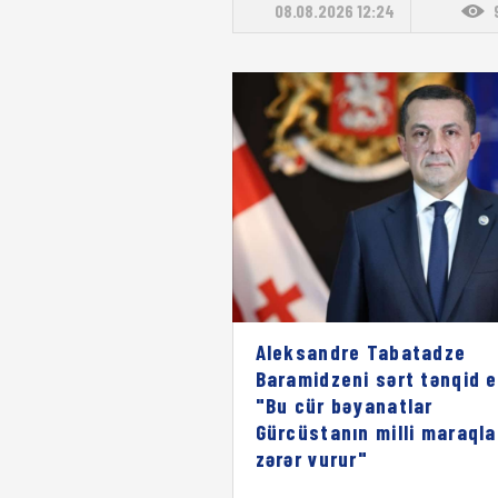
08.08.2026 12:24
Aleksandre Tabatadze
Baramidzeni sərt tənqid e
"Bu cür bəyanatlar
Gürcüstanın milli maraqla
zərər vurur"