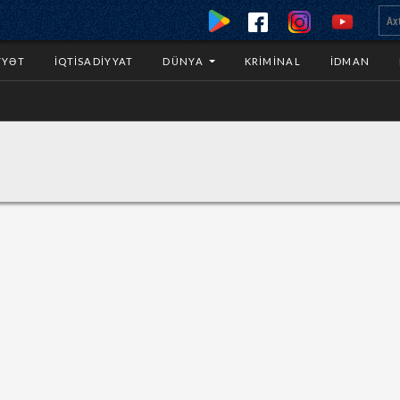
YYƏT
İQTISADIYYAT
DÜNYA
KRIMINAL
İDMAN