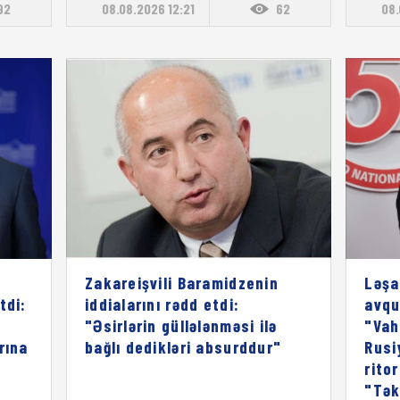
92
08.08.2026 12:21
62
08.
Zakareişvili Baramidzenin
Ləşa
tdi:
iddialarını rədd etdi:
avqu
"Əsirlərin güllələnməsi ilə
"Vah
rına
bağlı dedikləri absurddur"
Rusi
rito
"Tək