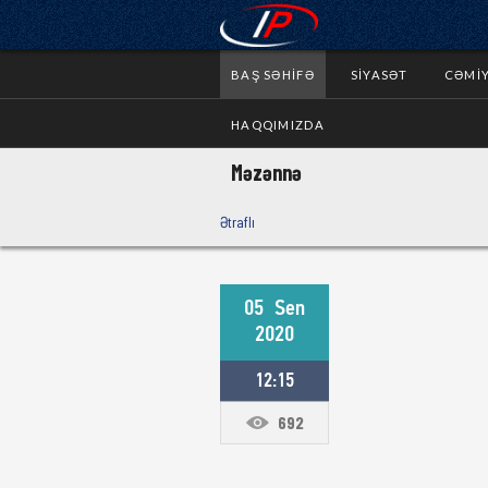
BAŞ SƏHIFƏ
SIYASƏT
CƏMI
HAQQIMIZDA
Məzənnə
Ətraflı
05
Sen
2020
12:15
692