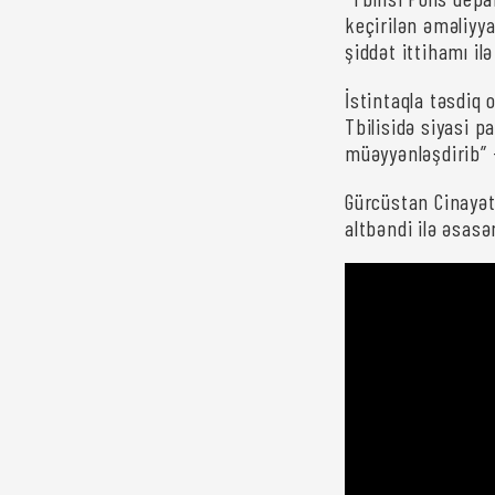
keçirilən əməliyya
şiddət ittihamı ilə
İstintaqla təsdiq 
Tbilisidə siyasi p
müəyyənləşdirib” - 
Gürcüstan Cinayət
altbəndi ilə əsasə