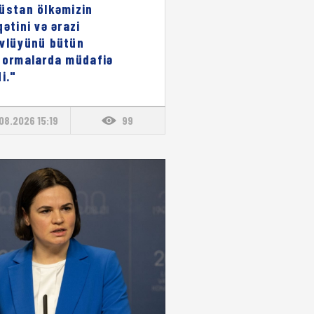
üstan ölkəmizin
qətini və ərazi
vlüyünü bütün
formalarda müdafiə
i."
08.2026 15:19
99