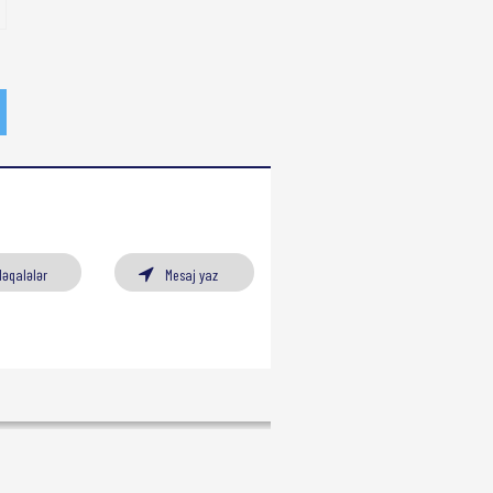
Məqalələr
Mesaj yaz