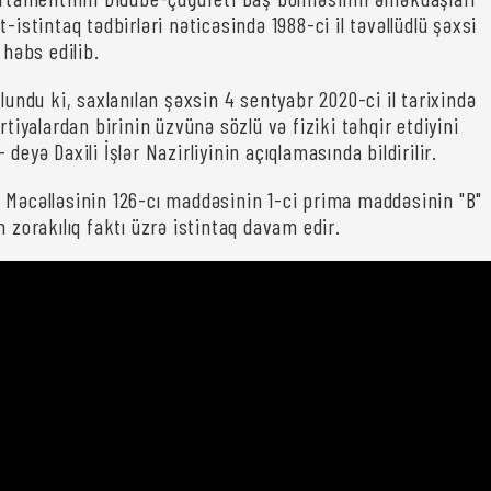
t-istintaq tədbirləri nəticəsində 1988-ci il təvəllüdlü şəxsi
 həbs edilib.
olundu ki, saxlanılan şəxsin 4 sentyabr 2020-ci il tarixində
artiyalardan birinin üzvünə sözlü və fiziki təhqir etdiyini
deyə Daxili İşlər Nazirliyinin açıqlamasında bildirilir.
 Məcəlləsinin 126-cı maddəsinin 1-ci prima maddəsinin "B"
n zorakılıq faktı üzrə istintaq davam edir.