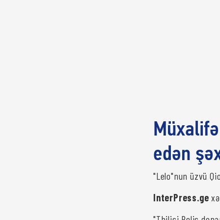
Müxalif
edən şəx
"Lelo"nun üzvü Qi
InterPress.ge
xə
"Tbilisi Polis de