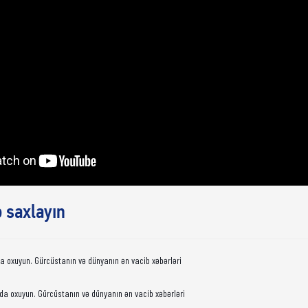
ə saxlayın
da oxuyun. Gürcüstanın və dünyanın ən vacib xəbərləri
da oxuyun. Gürcüstanın və dünyanın ən vacib xəbərləri