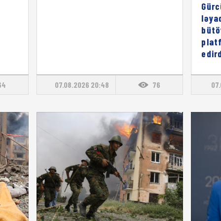
Gürc
ləya
bütö
plat
edird
64
07.08.2026 20:48
76
07.