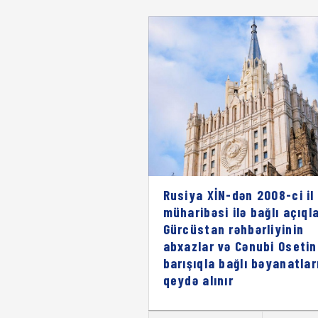
Rusiya XİN-dən 2008-ci il
müharibəsi ilə bağlı açıql
Gürcüstan rəhbərliyinin
abxazlar və Cənubi Osetin
barışıqla bağlı bəyanatlar
qeydə alınır