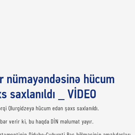
ər nümayəndəsinə hücum
s saxlanıldı _ VİDEO
orqi Qlurgidzeyə hücum edən şəxs saxlanıldı.
bər verir ki, bu haqda DİN məlumat yayır.
partamentinin Didube-Çuğureti Baş bölməsinin əməkdaşları