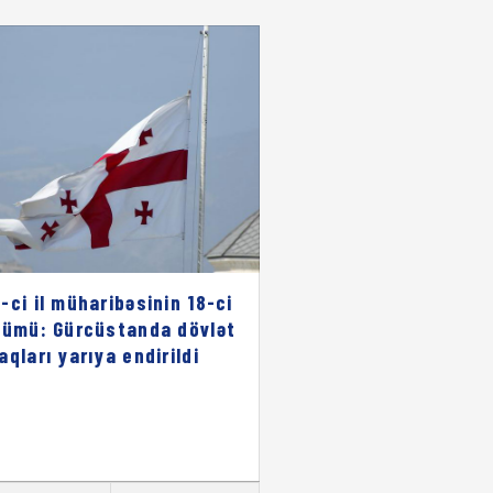
-ci il müharibəsinin 18-ci
nümü: Gürcüstanda dövlət
aqları yarıya endirildi