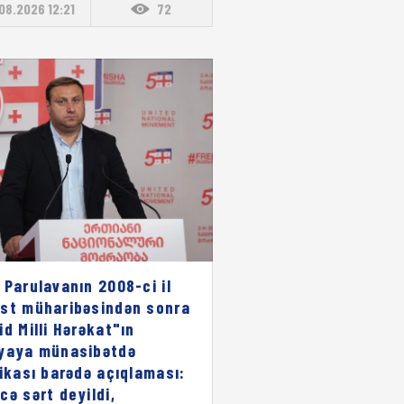
08.2026 12:21
72
 Parulavanın 2008-ci il
st müharibəsindən sonra
id Milli Hərəkat"ın
yaya münasibətdə
rikası barədə açıqlaması:
cə sərt deyildi,