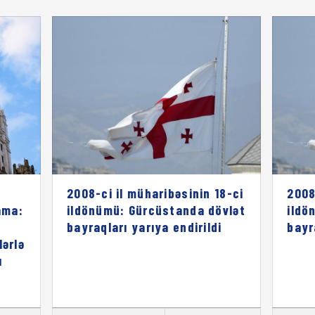
2008-ci il müharibəsinin 18-ci
2008
ama:
ildönümü: Gürcüstanda dövlət
ildö
bayraqları yarıya endirildi
bayr
lərlə
ı