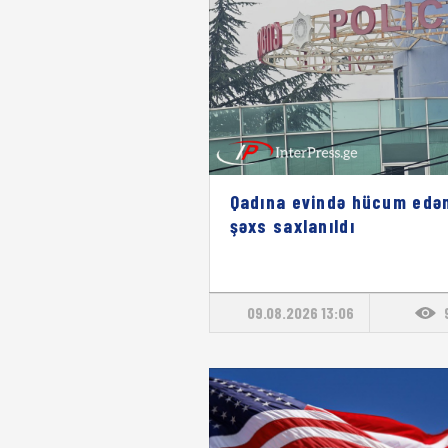
Qadına evində hücum edə
şəxs saxlanıldı
09.08.2026 13:06