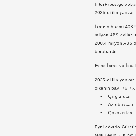
InterPress.ge xəbər
2025-ci ilin yanvar
İxracın həcmi 403,9
milyon ABŞ dolları 
200,4 milyon ABŞ do
bərabərdir.
Əsas İxrac və İdxal
2025-ci ilin yanvar
ölkənin payı 76,7% 
• Qırğızıstan – 7
• Azərbaycan – 4
• Qazaxıstan – 4
Eyni dövrdə Gürcüs
təşkil edib. Ən böyü