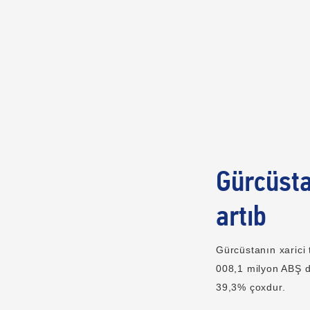
Gürcüsta
artıb
Gürcüstanın xarici 
008,1 milyon ABŞ do
39,3% çoxdur.