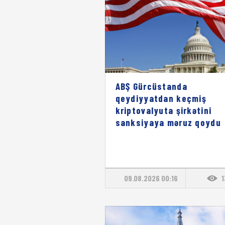
ABŞ Gürcüstanda
qeydiyyatdan keçmiş
kriptovalyuta şirkətini
sanksiyaya məruz qoydu
09.08.2026 00:16