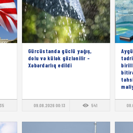
Gürcüstanda güclü yağış,
Aygü
dolu və külək gözlənilir –
tədri
Xəbərdarlıq edildi
biril
biti
təhs
mali
135
09.08.2026 00:13
541
08.