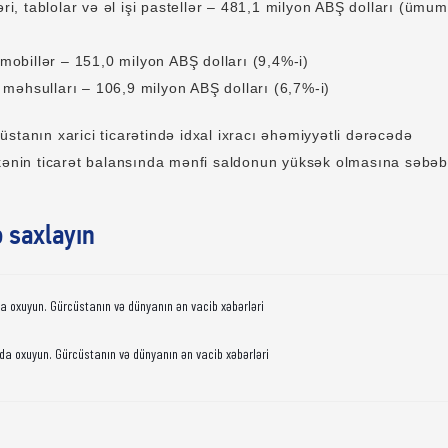
tablolar və əl işi pastellər – 481,1 milyon ABŞ dolları (ümum
illər – 151,0 milyon ABŞ dolları (9,4%-i)
hsulları – 106,9 milyon ABŞ dolları (6,7%-i)
stanın xarici ticarətində idxal ixracı əhəmiyyətli dərəcədə
lkənin ticarət balansında mənfi saldonun yüksək olmasına səbəb
ə saxlayın
da oxuyun. Gürcüstanın və dünyanın ən vacib xəbərləri
da oxuyun. Gürcüstanın və dünyanın ən vacib xəbərləri