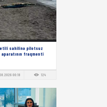
etili sahilinə pilotsuz
 aparatının fraqmenti
b
08.2026 00:18
124