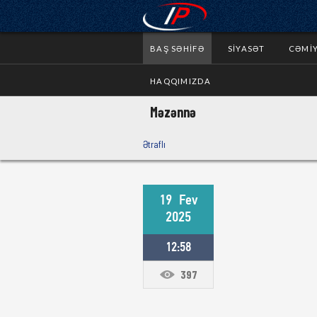
BAŞ SƏHIFƏ
SIYASƏT
CƏMI
HAQQIMIZDA
Məzənnə
Ətraflı
19
Fev
2025
12:58
397