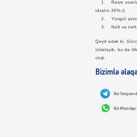
1. Rəsm əsərləri, 
idxalın 30%-i)
2. Yüngül avtomob
3. Neft və neft mə
Qeyd edək ki, Gürcü
üstələyib, bu da ö
olub.
Bizimlə əlaq
Bizi Telegram-
Bizi WhatsApp-