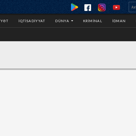
YYƏT
İQTISADIYYAT
DÜNYA
KRIMINAL
İDMAN