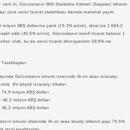
 verir ki, Gürcüstanın Milli Statistika Xidməti (Saqstat) ölkənin
 ayı üzrə xarici ticarət statistikası barədə məlumat yayıb.
 milyon ABŞ dollarına çatıb (19,3% artım), idxal isə 1 604,2
təşkil edib (45,5% artım). Gürcüstanın mənfi ticarət balansı 1
lları olub, bu da xarici ticarət dövriyyəsinin 59,8%-nə
 Tərəfdaşları
 ayında Gürcüstanın ümumi ixracında ilk on əsas ixracatçı
olub. Ən böyük ixracatçı ölkələr:
4,9 milyon ABŞ dolları
6,2 milyon ABŞ dolları
5,2 milyon ABŞ dolları
tanın ümumi idxalında ilk on əsas idxalçı ölkənin payı 79,5%
k idxal tərəfdaşları: