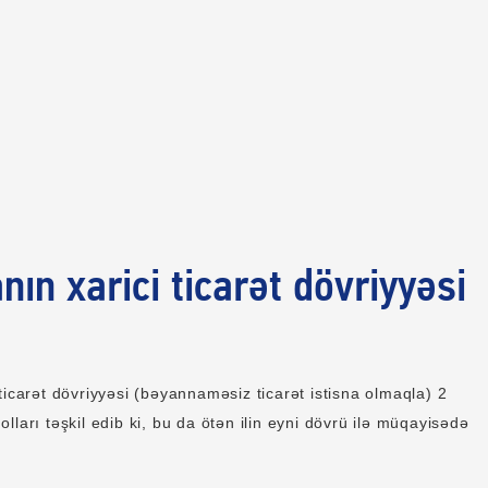
nın xarici ticarət dövriyyəsi
ticarət dövriyyəsi (bəyannaməsiz ticarət istisna olmaqla) 2
lları təşkil edib ki, bu da ötən ilin eyni dövrü ilə müqayisədə