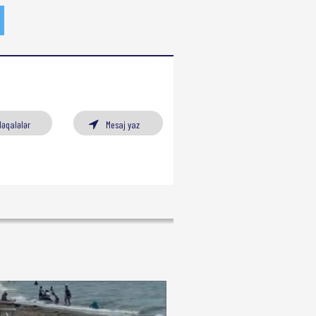
Məqalələr
Mesaj yaz