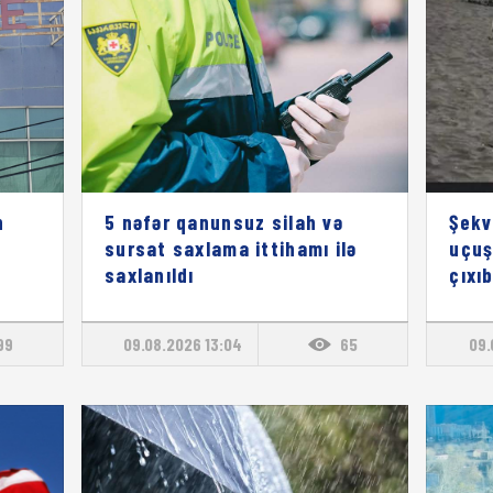
n
5 nəfər qanunsuz silah və
Şekv
sursat saxlama ittihamı ilə
uçuş
saxlanıldı
çıxı
99
09.08.2026 13:04
65
09.