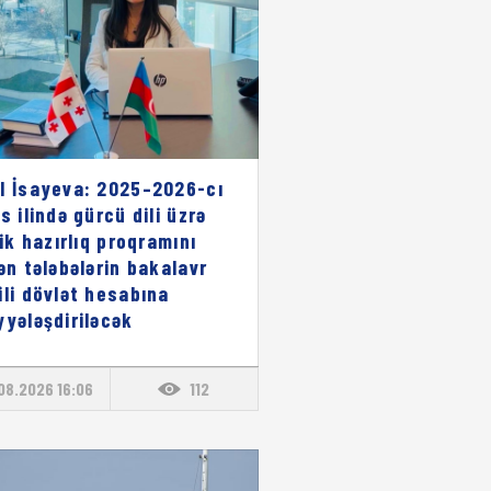
l İsayeva: 2025–2026-cı
s ilində gürcü dili üzrə
lik hazırlıq proqramını
rən tələbələrin bakalavr
ili dövlət hesabına
yyələşdiriləcək
08.2026 16:06
112