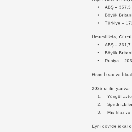
• ABŞ – 357,3 mi
• Böyük Britaniya
• Türkiyə – 172,
Ümumilikdə, Gürcüst
• ABŞ – 361,7 mi
• Böyük Britaniya
• Rusiya – 203,3
Əsas İxrac və İdxa
2025-ci ilin yanvar
1. Yüngül avtomob
2. Spirtli içkilər
3. Mis filizi və k
Eyni dövrdə idxal 