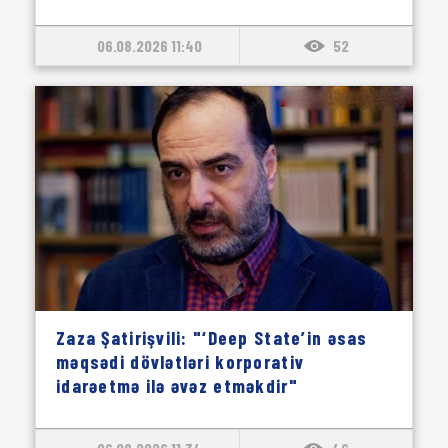
06.08.2026 11:40
52
Zaza Şatirişvili: "‘Deep State’in əsas
məqsədi dövlətləri korporativ
idarəetmə ilə əvəz etməkdir"