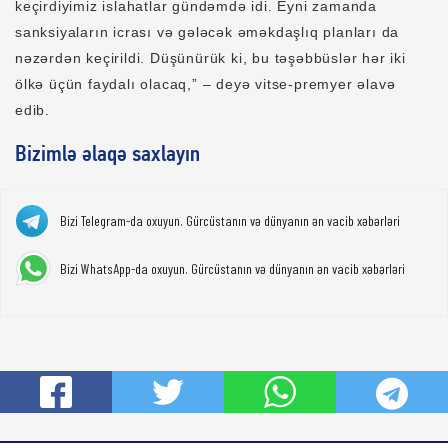
keçirdiyimiz islahatlar gündəmdə idi. Eyni zamanda
sanksiyaların icrası və gələcək əməkdaşlıq planları da
nəzərdən keçirildi. Düşünürük ki, bu təşəbbüslər hər iki
ölkə üçün faydalı olacaq,” – deyə vitse-premyer əlavə
edib.
Bizimlə əlaqə saxlayın
Bizi Telegram-da oxuyun. Gürcüstanın və dünyanın ən vacib xəbərləri
Bizi WhatsApp-da oxuyun. Gürcüstanın və dünyanın ən vacib xəbərləri