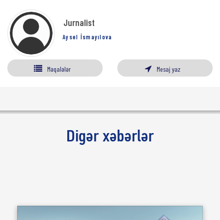
Jurnalist
Aysel İsmayılova
Məqalələr
Mesaj yaz
Digər xəbərlər