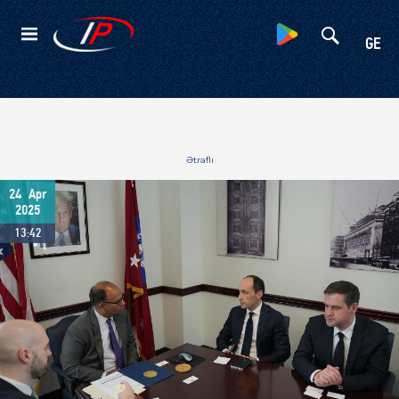
Kateqoriyalar
GE
Ətraflı
24
Apr
2025
13:42