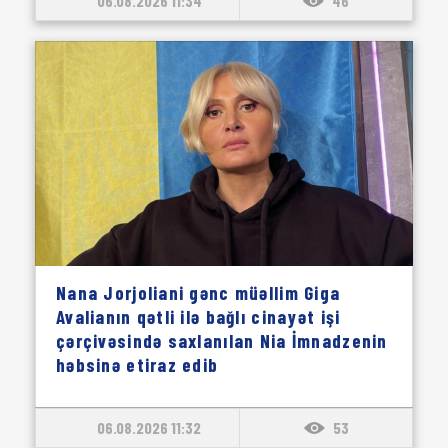
06.08.2026 11:34
46
Nana Jorjoliani gənc müəllim Giga
Avalianın qətli ilə bağlı cinayət işi
çərçivəsində saxlanılan Nia İmnadzenin
həbsinə etiraz edib
06.08.2026 11:32
53