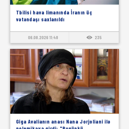
Tbilisi hava limanında İranın üç
vətəndaşı saxlanıldı
06.08.2026 11:48
235
Giga Avalianın anası Nana Jorjoliani ilə
polemikaya girdi: "Bugünkü