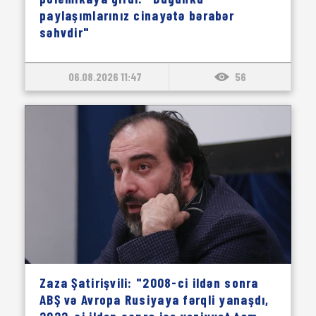
paylaşımlarınız cinayətə bərabər
səhvdir"
06.08.2026 11:47
56
Zaza Şatirişvili: "2008-ci ildən sonra
ABŞ və Avropa Rusiyaya fərqli yanaşdı,