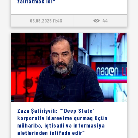
zəiflətmək idi"
06.08.2026 11:43
44
Zaza Şatirişvili: "‘Deep State’
korporativ idarəetmə qurmaq üçün
müharibə, iqtisadi və informasiya
alətlərindən istifadə edir"