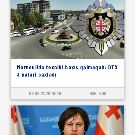
Marneulidə texniki baxış qalmaqalı: DTX
3 nəfəri saxladı
06.08.2026 19:30
406