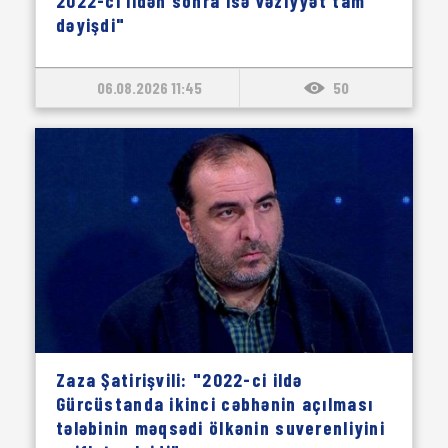
2022-ci ildən sonra isə vəziyyət tam
dəyişdi"
06.08.2026 11:45
50
Zaza Şatirişvili: "2022-ci ildə
Gürcüstanda ikinci cəbhənin açılması
tələbinin məqsədi ölkənin suverenliyini