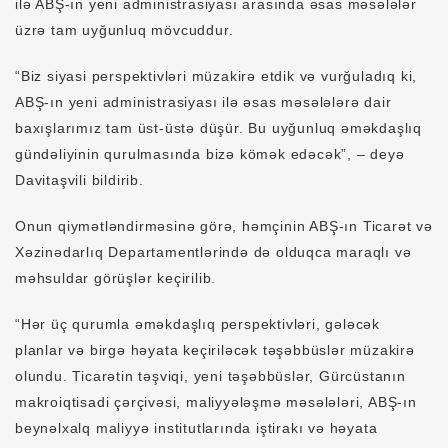
ilə ABŞ-ın yeni administrasiyası arasında əsas məsələlər
üzrə tam uyğunluq mövcuddur.
“Biz siyasi perspektivləri müzakirə etdik və vurğuladıq ki,
ABŞ-ın yeni administrasiyası ilə əsas məsələlərə dair
baxışlarımız tam üst-üstə düşür. Bu uyğunluq əməkdaşlıq
gündəliyinin qurulmasında bizə kömək edəcək”, – deyə
Davitaşvili bildirib.
Onun qiymətləndirməsinə görə, həmçinin ABŞ-ın Ticarət və
Xəzinədarlıq Departamentlərində də olduqca maraqlı və
məhsuldar görüşlər keçirilib.
“Hər üç qurumla əməkdaşlıq perspektivləri, gələcək
planlar və birgə həyata keçiriləcək təşəbbüslər müzakirə
olundu. Ticarətin təşviqi, yeni təşəbbüslər, Gürcüstanın
makroiqtisadi çərçivəsi, maliyyələşmə məsələləri, ABŞ-ın
beynəlxalq maliyyə institutlarında iştirakı və həyata