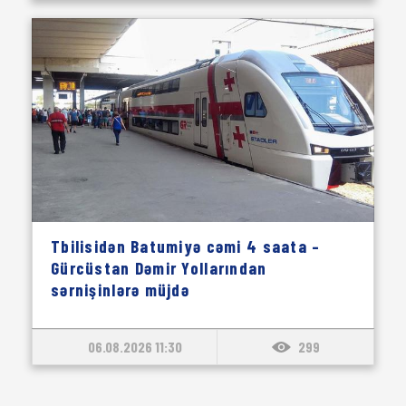
Tbilisidən Batumiyə cəmi 4 saata –
Gürcüstan Dəmir Yollarından
sərnişinlərə müjdə
06.08.2026 11:30
299