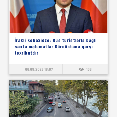
İrakli Kobaxidze: Rus turistlərlə bağlı
saxta məlumatlar Gürcüstana qarşı
təxribatdır
06.08.2026 18:07
106