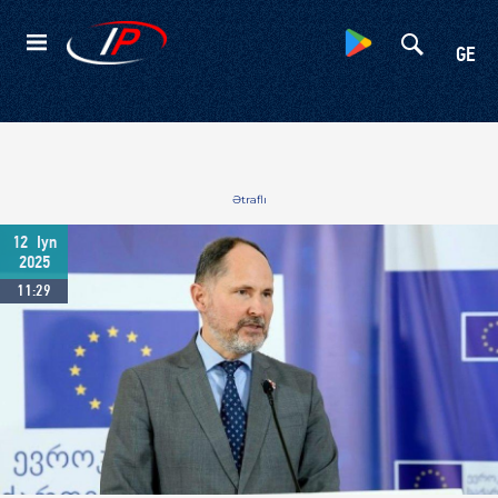
Kateqoriyalar
GE
Ətraflı
12
Iyn
2025
11:29