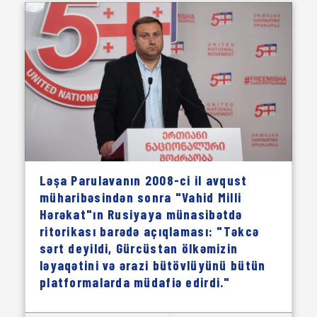
Ləşa Parulavanın 2008-ci il avqust
müharibəsindən sonra "Vahid Milli
Hərəkat"ın Rusiyaya münasibətdə
ritorikası barədə açıqlaması: "Təkcə
sərt deyildi, Gürcüstan ölkəmizin
ləyaqətini və ərazi bütövlüyünü bütün
platformalarda müdafiə edirdi."