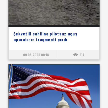
Şekvetili sahilinə pilotsuz uçuş
aparatının fraqmenti çıxıb
09.08.2026 00:18
117