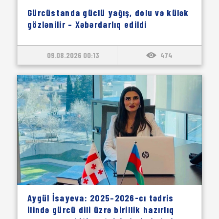
Gürcüstanda güclü yağış, dolu və külək
gözlənilir – Xəbərdarlıq edildi
09.08.2026 00:13
474
Aygül İsayeva: 2025–2026-cı tədris
ilində gürcü dili üzrə birillik hazırlıq