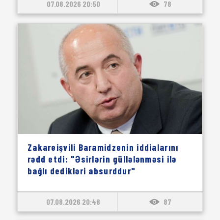
07.08.2026 20:50
78
Zakareişvili Baramidzenin iddialarını
rədd etdi: "Əsirlərin güllələnməsi ilə
bağlı dedikləri absurddur"
07.08.2026 20:48
87