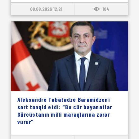
08.08.2026 12:21
104
Aleksandre Tabatadze Baramidzeni
sərt tənqid etdi: "Bu cür bəyanatlar
Gürcüstanın milli maraqlarına zərər
vurur"