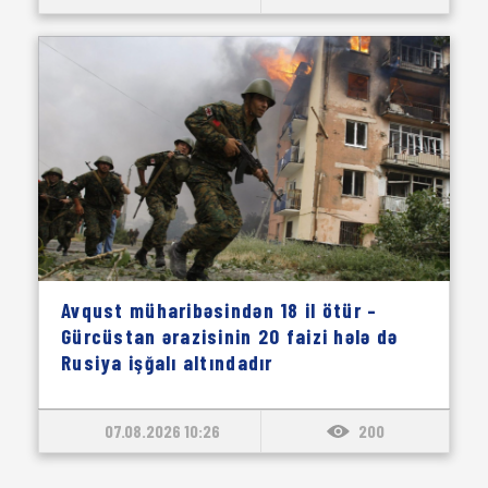
Avqust müharibəsindən 18 il ötür –
Gürcüstan ərazisinin 20 faizi hələ də
Rusiya işğalı altındadır
07.08.2026 10:26
200