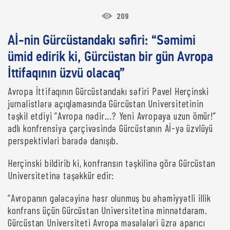
209
Aİ-nin Gürcüstandakı səfiri: “Səmimi
ümid edirik ki, Gürcüstan bir gün Avropa
İttifaqının üzvü olacaq”
Avropa İttifaqının Gürcüstandakı səfiri Pavel Herçinski
jurnalistlərə açıqlamasında Gürcüstan Universitetinin
təşkil etdiyi “Avropa nədir...? Yeni Avropaya uzun ömür!”
adlı konfrensiya çərçivəsində Gürcüstanın Aİ-yə üzvlüyü
perspektivləri barədə danışıb.
Herçinski bildirib ki, konfransın təşkilinə görə Gürcüstan
Universitetinə təşəkkür edir:
“Avropanın gələcəyinə həsr olunmuş bu əhəmiyyətli illik
konfrans üçün Gürcüstan Universitetinə minnətdaram.
Gürcüstan Universiteti Avropa məsələləri üzrə aparıcı