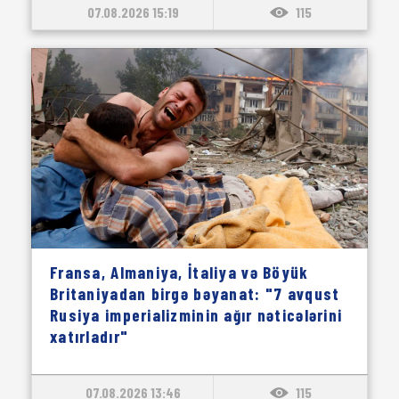
07.08.2026 15:19
115
Fransa, Almaniya, İtaliya və Böyük
Britaniyadan birgə bəyanat: "7 avqust
Rusiya imperializminin ağır nəticələrini
xatırladır"
07.08.2026 13:46
115