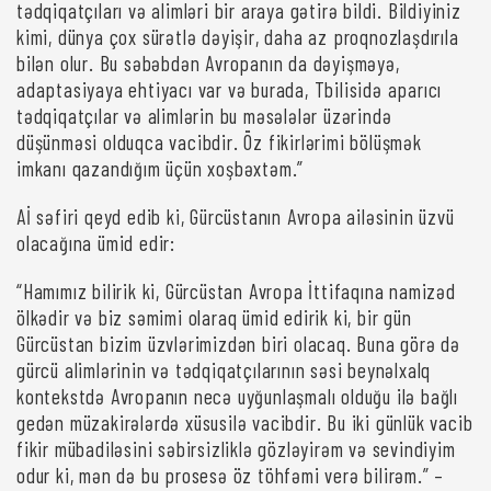
tədqiqatçıları və alimləri bir araya gətirə bildi. Bildiyiniz
kimi, dünya çox sürətlə dəyişir, daha az proqnozlaşdırıla
bilən olur. Bu səbəbdən Avropanın da dəyişməyə,
adaptasiyaya ehtiyacı var və burada, Tbilisidə aparıcı
tədqiqatçılar və alimlərin bu məsələlər üzərində
düşünməsi olduqca vacibdir. Öz fikirlərimi bölüşmək
imkanı qazandığım üçün xoşbəxtəm.”
Aİ səfiri qeyd edib ki, Gürcüstanın Avropa ailəsinin üzvü
olacağına ümid edir:
“Hamımız bilirik ki, Gürcüstan Avropa İttifaqına namizəd
ölkədir və biz səmimi olaraq ümid edirik ki, bir gün
Gürcüstan bizim üzvlərimizdən biri olacaq. Buna görə də
gürcü alimlərinin və tədqiqatçılarının səsi beynəlxalq
kontekstdə Avropanın necə uyğunlaşmalı olduğu ilə bağlı
gedən müzakirələrdə xüsusilə vacibdir. Bu iki günlük vacib
fikir mübadiləsini səbirsizliklə gözləyirəm və sevindiyim
odur ki, mən də bu prosesə öz töhfəmi verə bilirəm.” –