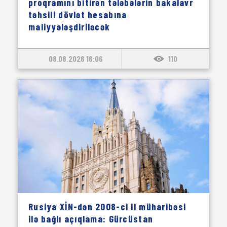
proqramını bitirən tələbələrin bakalavr
təhsili dövlət hesabına
maliyyələşdiriləcək
08.08.2026 16:06
110
Rusiya XİN-dən 2008-ci il müharibəsi
ilə bağlı açıqlama: Gürcüstan