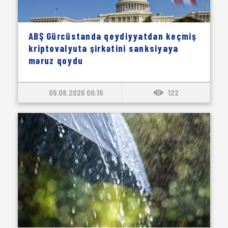
ABŞ Gürcüstanda qeydiyyatdan keçmiş
kriptovalyuta şirkətini sanksiyaya
məruz qoydu
09.08.2026 00:16
122