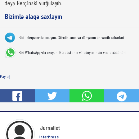
deyə Herçinski vurğulayıb.
Bizimlə əlaqə saxlayın
Bizi Telegram-da oxuyun. Gürcüstanın və dünyanın ən vacib xəbərləri
Bizi WhatsApp-da oxuyun. Gürcüstanın və dünyanın ən vacib xəbərləri
Paylaş
Jurnalist
InterPress