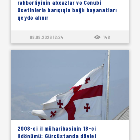
rəhbərliyinin abxazlar və Cənubi
Osetinlərlə barışıqla bağlı bəyanatları
qeydə alınır
08.08.2026 12:24
148
2008-ci il müharibəsinin 18-ci
ildönümü: Gürcüstanda dövlət