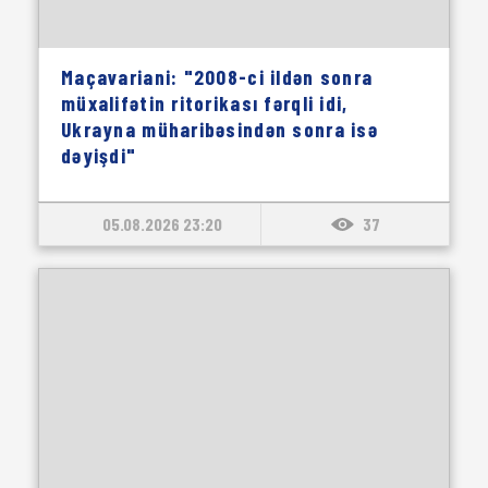
Maçavariani: "2008-ci ildən sonra
müxalifətin ritorikası fərqli idi,
Ukrayna müharibəsindən sonra isə
dəyişdi"
05.08.2026 23:20
37