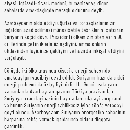
siyasi, iqtisadi-ticari, mədəni, humanitar və digər
sahələrdə əməkdaşlıqda maraqlı olduğunu deyib.
Azərbaycanın əldə etdiyi uğurlar və torpaqlarlarımızın
işğaldan azad edilməsi münasibətilə təbriklərini çatdıran
Suriyanın keçid dövrü Prezidenti ölkəmizin ötən əsrin 90-
cı illərində çətinliklərlə üzləşdiyini, amma onların
öhdəsindən layiqincə gəldiyini və hazırda inkişaf etdiyini
vurğulayıb.
Görüşdə iki ölkə arasında xüsusilə enerji sahəsində
əməkdaşlığın vacibliyi qeyd edildi, Suriyanın hazırda ciddi
enerji problemi ilə üzləşdiyi bildirildi. Bu xüsusda yaxın
zamanlarda Azərbaycan qazının Türkiyə ərazisindən
Suriyaya ixracı layihəsinin həyata keçiriləcəyi vurğulandı
və bunun Suriyanın enerji təhlükəsizliyinə töhfə verəcəyi
qeyd olundu. Azərbaycanın Suriyanın energetika sahəsinin
bərpasına töhfə vermək iqtidarında olduğu diqqətə
çatdırılıb.