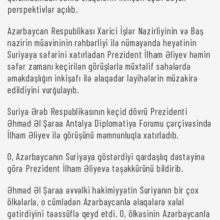
perspektivlər açılıb.
Azərbaycan Respublikası Xarici İşlər Nazirliyinin və Baş
nazirin müavininin rəhbərliyi ilə nümayəndə heyətinin
Suriyaya səfərini xatırladan Prezident İlham Əliyev həmin
səfər zamanı keçirilən görüşlərlə müxtəlif sahələrdə
əməkdaşlığın inkişafı ilə əlaqədar layihələrin müzakirə
edildiyini vurğulayıb.
Suriya Ərəb Respublikasının keçid dövrü Prezidenti
Əhməd Əl Şaraa Antalya Diplomatiya Forumu çərçivəsində
İlham Əliyev ilə görüşünü məmnunluqla xatırladıb.
O, Azərbaycanın Suriyaya göstərdiyi qardaşlıq dəstəyinə
görə Prezident İlham Əliyevə təşəkkürünü bildirib.
Əhməd Əl Şaraa əvvəlki hakimiyyətin Suriyanın bir çox
ölkələrlə, o cümlədən Azərbaycanla əlaqələrə xələl
gətirdiyini təəssüflə qeyd etdi. O, ölkəsinin Azərbaycanla