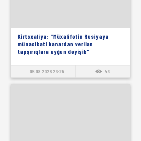
Kirtsxaliya: "Müxalifətin Rusiyaya
münasibəti kənardan verilən
tapşırıqlara uyğun dəyişib"
05.08.2026 23:25
43