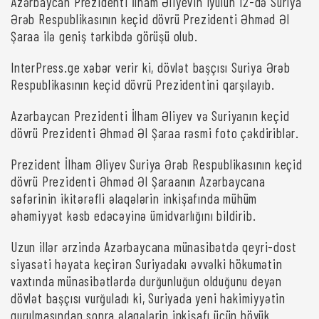
Azərbaycan Prezidenti İlham Əliyevin iyulun 12-də Suriya
Ərəb Respublikasının keçid dövrü Prezidenti Əhməd Əl
Şaraa ilə geniş tərkibdə görüşü olub.
InterPress.ge xəbər verir ki, dövlət başçısı Suriya Ərəb
Respublikasının keçid dövrü Prezidentini qarşılayıb.
Azərbaycan Prezidenti İlham Əliyev və Suriyanın keçid
dövrü Prezidenti Əhməd Əl Şaraa rəsmi foto çəkdiriblər.
Prezident İlham Əliyev Suriya Ərəb Respublikasının keçid
dövrü Prezidenti Əhməd Əl Şaraanın Azərbaycana
səfərinin ikitərəfli əlaqələrin inkişafında mühüm
əhəmiyyət kəsb edəcəyinə ümidvarlığını bildirib.
Uzun illər ərzində Azərbaycana münasibətdə qeyri-dost
siyasəti həyata keçirən Suriyadakı əvvəlki hökumətin
vaxtında münasibətlərdə durğunluğun olduğunu deyən
dövlət başçısı vurğuladı ki, Suriyada yeni hakimiyyətin
qurulmasından sonra əlaqələrin inkişafı üçün böyük