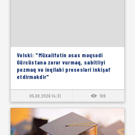
Volski: "Müxalifətin əsas məqsədi
Gürcüstana zərər vurmaq, sabitliyi
pozmaq və inqilabi prosesləri inkişaf
etdirməkdir"
05.08.2026 14:31
109