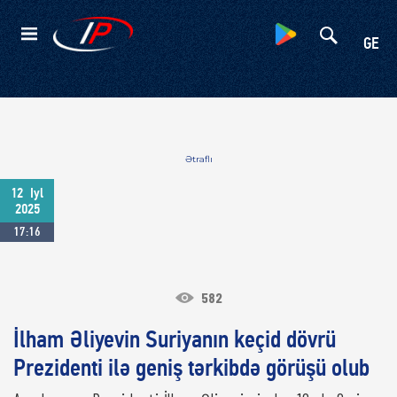
Kateqoriyalar
GE
Ətraflı
12
Iyl
2025
17:16
582
İlham Əliyevin Suriyanın keçid dövrü
Prezidenti ilə geniş tərkibdə görüşü olub