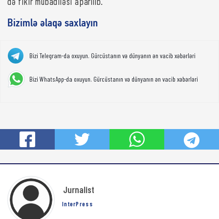
də fikir mübadiləsi aparılıb.
Bizimlə əlaqə saxlayın
Bizi Telegram-da oxuyun. Gürcüstanın və dünyanın ən vacib xəbərləri
Bizi WhatsApp-da oxuyun. Gürcüstanın və dünyanın ən vacib xəbərləri
Jurnalist
InterPress