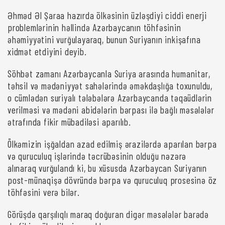
Əhməd Əl Şaraa hazırda ölkəsinin üzləşdiyi ciddi enerji
problemlərinin həllində Azərbaycanın töhfəsinin
əhəmiyyətini vurğulayaraq, bunun Suriyanın inkişafına
xidmət etdiyini deyib.
Söhbət zamanı Azərbaycanla Suriya arasında humanitar,
təhsil və mədəniyyət sahələrində əməkdaşlığa toxunuldu,
o cümlədən suriyalı tələbələrə Azərbaycanda təqaüdlərin
verilməsi və mədəni abidələrin bərpası ilə bağlı məsələlər
ətrafında fikir mübadiləsi aparılıb.
Ölkəmizin işğaldan azad edilmiş ərazilərdə aparılan bərpa
və quruculuq işlərində təcrübəsinin olduğu nəzərə
alınaraq vurğulandı ki, bu xüsusda Azərbaycan Suriyanın
post-münaqişə dövründə bərpa və quruculuq prosesinə öz
töhfəsini verə bilər.
Görüşdə qarşılıqlı maraq doğuran digər məsələlər barədə