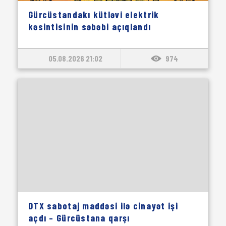
Gürcüstandakı kütləvi elektrik
kəsintisinin səbəbi açıqlandı
05.08.2026 21:02
974
DTX sabotaj maddəsi ilə cinayət işi
açdı – Gürcüstana qarşı