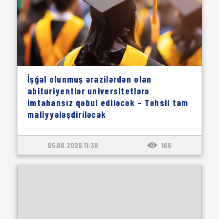
İşğal olunmuş ərazilərdən olan
abituriyentlər universitetlərə
imtahansız qəbul ediləcək – Təhsil tam
maliyyələşdiriləcək
05.08.2026 11:38
166