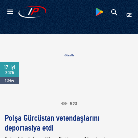
Kateqoriyalar
GE
Ətraflı
17
Iyl
2025
13:54
523
Polşa Gürcüstan vətəndaşlarını
deportasiya etdi