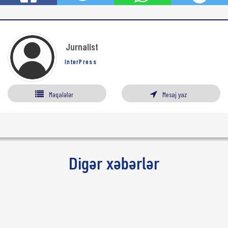
Jurnalist
InterPress
Məqalələr
Mesaj yaz
Digər xəbərlər