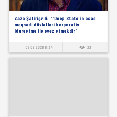
Zaza Şatirişvili: "‘Deep State’in əsas
məqsədi dövlətləri korporativ
idarəetmə ilə əvəz etməkdir"
06.08.2026 11:34
33