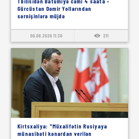
Tbilisidən Batumiyə cəmi 4 saata –
Gürcüstan Dəmir Yollarından
sərnişinlərə müjdə
06.08.2026 11:30
211
Kirtsxaliya: "Müxalifətin Rusiyaya
münasibəti kənardan verilən