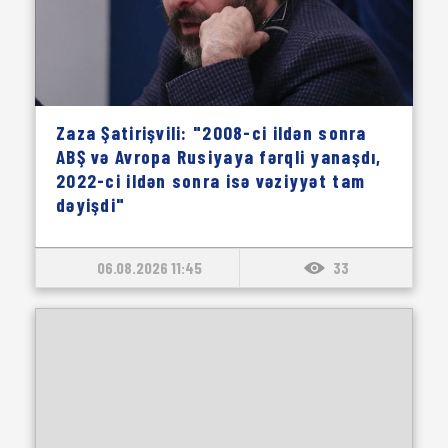
Zaza Şatirişvili: "2008-ci ildən sonra
ABŞ və Avropa Rusiyaya fərqli yanaşdı,
2022-ci ildən sonra isə vəziyyət tam
dəyişdi"
06.08.2026 11:45
33