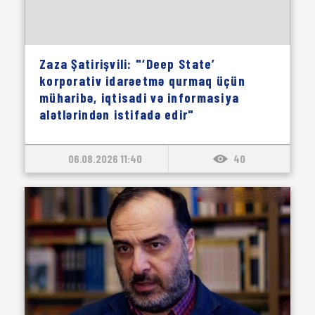
Zaza Şatirişvili: "‘Deep State’
korporativ idarəetmə qurmaq üçün
müharibə, iqtisadi və informasiya
alətlərindən istifadə edir"
06.08.2026 11:40
40