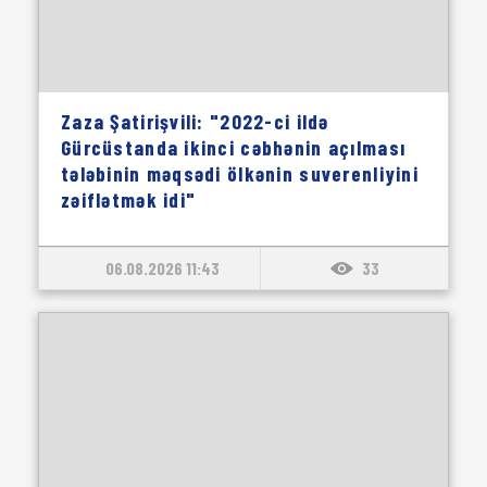
Zaza Şatirişvili: "2022-ci ildə
Gürcüstanda ikinci cəbhənin açılması
tələbinin məqsədi ölkənin suverenliyini
zəiflətmək idi"
06.08.2026 11:43
33