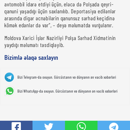
avtomobil idarə etdiyi üçün, eləcə də Polşada qeyri-
qanuni yaşadığı üçün saxlanılıb. Deportasiya edilənlər
arasında digər əcnəbilərin qanunsuz sərhəd keçidinə
kömək edənlər də var”, – deyə məlumatda vurğulanır.
Moldova Xarici İşlər Nazirliyi Polşa Sərhəd Xidmətinin
yaydığı məlumatı təsdiqləyib.
Bizimlə əlaqə saxlayın
Bizi Telegram-da oxuyun. Gürcüstanın və dünyanın ən vacib xəbərləri
Bizi WhatsApp-da oxuyun. Gürcüstanın və dünyanın ən vacib xəbərləri