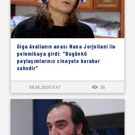
Giga Avalianın anası Nana Jorjoliani ilə
polemikaya girdi: "Bugünkü
paylaşımlarınız cinayətə bərabər
səhvdir"
06.08.2026 11:47
36