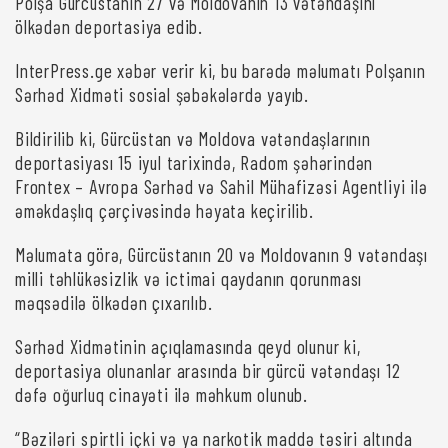
Polşa Gürcüstanın 27 və Moldovanın 13 vətəndaşını
ölkədən deportasiya edib.
InterPress.ge xəbər verir ki, bu barədə məlumatı Polşanın
Sərhəd Xidməti sosial şəbəkələrdə yayıb.
Bildirilib ki, Gürcüstan və Moldova vətəndaşlarının
deportasiyası 15 iyul tarixində, Radom şəhərindən
Frontex – Avropa Sərhəd və Sahil Mühafizəsi Agentliyi ilə
əməkdaşlıq çərçivəsində həyata keçirilib.
Məlumata görə, Gürcüstanın 20 və Moldovanın 9 vətəndaşı
milli təhlükəsizlik və ictimai qaydanın qorunması
məqsədilə ölkədən çıxarılıb.
Sərhəd Xidmətinin açıqlamasında qeyd olunur ki,
deportasiya olunanlar arasında bir gürcü vətəndaşı 12
dəfə oğurluq cinayəti ilə məhkum olunub.
“Bəziləri spirtli içki və ya narkotik maddə təsiri altında