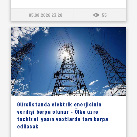
05.08.2026 23:20
55
Gürcüstanda elektrik enerjisinin
verilişi bərpa olunur – Ölkə üzrə
təchizat yaxın vaxtlarda tam bərpa
ediləcək