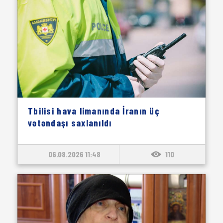
Tbilisi hava limanında İranın üç
vətəndaşı saxlanıldı
06.08.2026 11:48
110