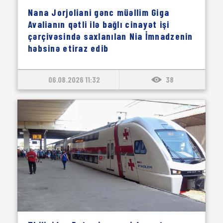
Nana Jorjoliani gənc müəllim Giga
Avalianın qətli ilə bağlı cinayət işi
çərçivəsində saxlanılan Nia İmnadzenin
həbsinə etiraz edib
06.08.2026 11:32
38