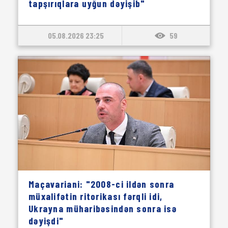
tapşırıqlara uyğun dəyişib"
05.08.2026 23:25
59
Maçavariani: "2008-ci ildən sonra
müxalifətin ritorikası fərqli idi,
Ukrayna müharibəsindən sonra isə
dəyişdi"