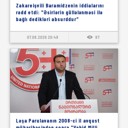
Zakareişvili Baramidzenin iddialarını
rədd etdi: "Əsirlərin güllələnməsi ilə
bağlı dedikləri absurddur"
07.08.2026 20:48
87
Ləşa Parulavanın 2008-ci il avqust
müharibəsindən sonra "Vahid Milli