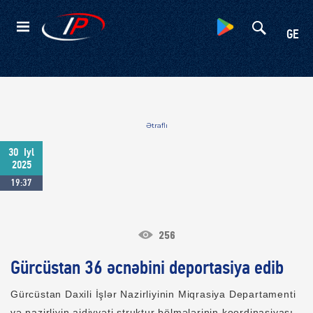
Kateqoriyalar
GE
Ətraflı
30
Iyl
2025
19:37
256
Gürcüstan 36 əcnəbini deportasiya edib
Gürcüstan Daxili İşlər Nazirliyinin Miqrasiya Departamenti
və nazirliyin aidiyyəti struktur bölmələrinin koordinasiyası