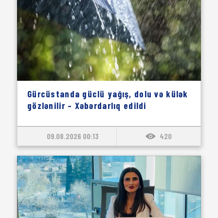
Gürcüstanda güclü yağış, dolu və külək
gözlənilir – Xəbərdarlıq edildi
09.08.2026 00:13
420