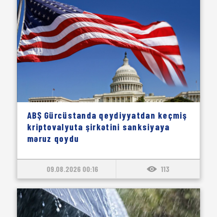
ABŞ Gürcüstanda qeydiyyatdan keçmiş
kriptovalyuta şirkətini sanksiyaya
məruz qoydu
09.08.2026 00:16
113