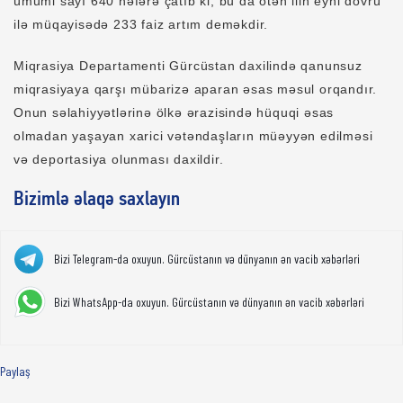
ümumi sayı 640 nəfərə çatıb ki, bu da ötən ilin eyni dövrü
ilə müqayisədə 233 faiz artım deməkdir.
Miqrasiya Departamenti Gürcüstan daxilində qanunsuz
miqrasiyaya qarşı mübarizə aparan əsas məsul orqandır.
Onun səlahiyyətlərinə ölkə ərazisində hüquqi əsas
olmadan yaşayan xarici vətəndaşların müəyyən edilməsi
və deportasiya olunması daxildir.
Bizimlə əlaqə saxlayın
Bizi Telegram-da oxuyun. Gürcüstanın və dünyanın ən vacib xəbərləri
Bizi WhatsApp-da oxuyun. Gürcüstanın və dünyanın ən vacib xəbərləri
Paylaş