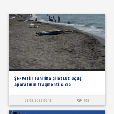
Şekvetili sahilinə pilotsuz uçuş
aparatının fraqmenti çıxıb
09.08.2026 00:18
108