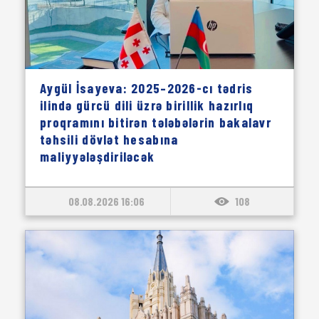
Aygül İsayeva: 2025–2026-cı tədris
ilində gürcü dili üzrə birillik hazırlıq
proqramını bitirən tələbələrin bakalavr
təhsili dövlət hesabına
maliyyələşdiriləcək
08.08.2026 16:06
108