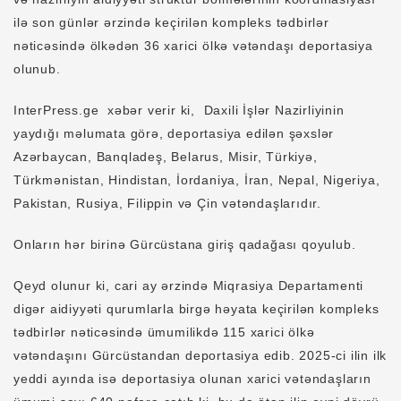
ilə son günlər ərzində keçirilən kompleks tədbirlər
nəticəsində ölkədən 36 xarici ölkə vətəndaşı deportasiya
olunub.
InterPress.ge xəbər verir ki, Daxili İşlər Nazirliyinin
yaydığı məlumata görə, deportasiya edilən şəxslər
Azərbaycan, Banqladeş, Belarus, Misir, Türkiyə,
Türkmənistan, Hindistan, İordaniya, İran, Nepal, Nigeriya,
Pakistan, Rusiya, Filippin və Çin vətəndaşlarıdır.
Onların hər birinə Gürcüstana giriş qadağası qoyulub.
Qeyd olunur ki, cari ay ərzində Miqrasiya Departamenti
digər aidiyyəti qurumlarla birgə həyata keçirilən kompleks
tədbirlər nəticəsində ümumilikdə 115 xarici ölkə
vətəndaşını Gürcüstandan deportasiya edib. 2025-ci ilin ilk
yeddi ayında isə deportasiya olunan xarici vətəndaşların