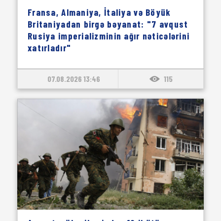
Fransa, Almaniya, İtaliya və Böyük
Britaniyadan birgə bəyanat: "7 avqust
Rusiya imperializminin ağır nəticələrini
xatırladır"
07.08.2026 13:46
115