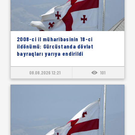
2008-ci il müharibəsinin 18-ci
ildönümü: Gürcüstanda dövlət
bayraqları yarıya endirildi
08.08.2026 12:21
101