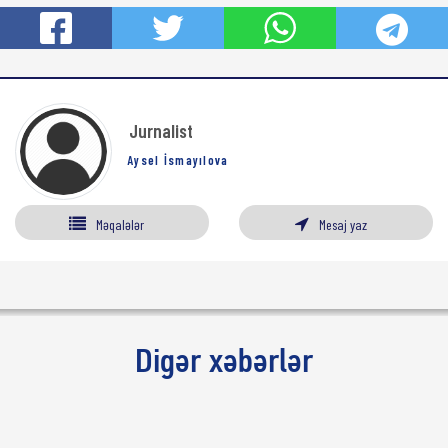
Jurnalist
Aysel İsmayılova
Məqalələr
Mesaj yaz
Digər xəbərlər