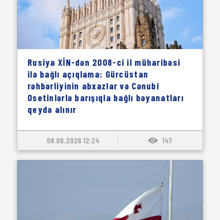
Rusiya XİN-dən 2008-ci il müharibəsi
ilə bağlı açıqlama: Gürcüstan
rəhbərliyinin abxazlar və Cənubi
Osetinlərlə barışıqla bağlı bəyanatları
qeydə alınır
08.08.2026 12:24
147