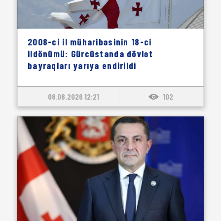
2008-ci il müharibəsinin 18-ci
ildönümü: Gürcüstanda dövlət
bayraqları yarıya endirildi
08.08.2026 12:21
102