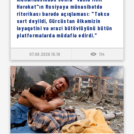
Hərəkat"ın Rusiyaya münasibətdə
ritorikası barədə açıqlaması: "Təkcə
sərt deyildi, Gürcüstan ölkəmizin
ləyaqətini və ərazi bütövlüyünü bütün
platformalarda müdafiə edirdi."
07.08.2026 15:19
114