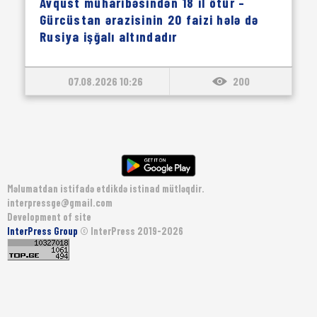
Avqust müharibəsindən 18 il ötür –
Gürcüstan ərazisinin 20 faizi hələ də
Rusiya işğalı altındadır
07.08.2026 10:26
200
Məlumatdan istifadə etdikdə istinad mütləqdir.
interpressge@gmail.com
Development of site
InterPress Group
© InterPress 2019-2026