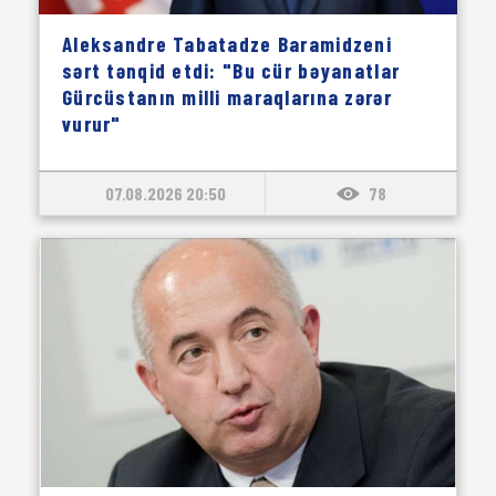
Aleksandre Tabatadze Baramidzeni
sərt tənqid etdi: "Bu cür bəyanatlar
Gürcüstanın milli maraqlarına zərər
vurur"
07.08.2026 20:50
78