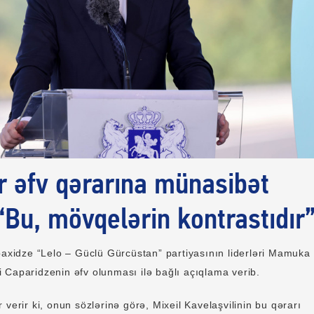
r əfv qərarına münasibət
 “Bu, mövqelərin kontrastıdır
baxidze “Lelo – Güclü Gürcüstan” partiyasının liderləri Mamuka
 Caparidzenin əfv olunması ilə bağlı açıqlama verib.
 verir ki, onun sözlərinə görə, Mixeil Kavelaşvilinin bu qərarı