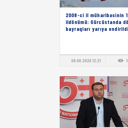
2008-ci il müharibəsinin 1
ildönümü: Gürcüstanda dö
bayraqları yarıya endirild
08.08.2026 12:21