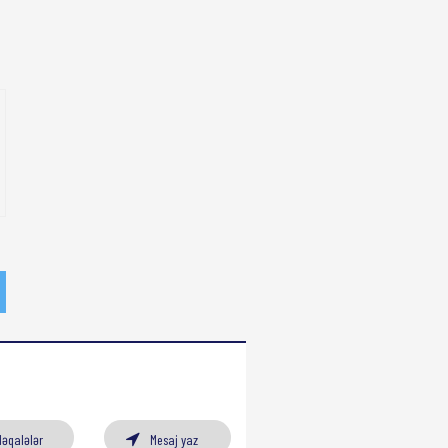
Məqalələr
Mesaj yaz