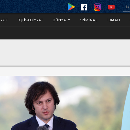
YYƏT
İQTISADIYYAT
DÜNYA
KRIMINAL
İDMAN