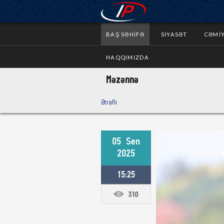
BAŞ SƏHIFƏ
SIYASƏT
CƏMI
HAQQIMIZDA
Məzənnə
Ətraflı
05
Sen
2025
15:25
310