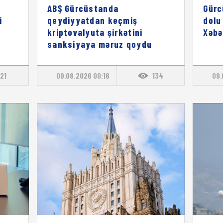
z
ABŞ Gürcüstanda
Gürc
i
qeydiyyatdan keçmiş
dolu
kriptovalyuta şirkətini
Xəbə
sanksiyaya məruz qoydu
121
09.08.2026 00:16
134
09.