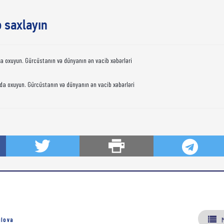
ə saxlayın
da oxuyun. Gürcüstanın və dünyanın ən vacib xəbərləri
da oxuyun. Gürcüstanın və dünyanın ən vacib xəbərləri
ılova