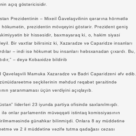
n açıq göstəricisidir.
cüstan Prezidentinin – Mixeil Ğavelaşvilinin qərarına hörmətlə
 hökumətin, prezidentin mövqeyini göstərir. Prezident geniş
akimiyyətin bir hissəsidir, baxmayaraq ki, o, hakim siyasi
il. Bir vaxtlar bilirsiniz ki, Xazaradze və Caparidze insanları
rdılar – indi isə hökumət bu insanları həbsxanadan çıxardı. Bu,
ıdır,” – deyə Kobaxidze bildirib
eil Qavelaşvili Mamuka Xazaradze və Badri Caparidzeni əfv edib
 özünüidarəetmə seçkilərinin məhdud rəqabət şəraitində
atının yaranmaması üçün verdiyini açıqlayıb.
stan” liderləri 23 iyunda partiya ofisində saxlanılmışdı.
ilə onlar parlamentin müvəqqəti istintaq komissiyasının
etirilməməsində günahkar bilinmişdi. Onlara 8 ay müddətinə
etmə və 2 il müddətinə vəzifə tutma qadağası cəzası