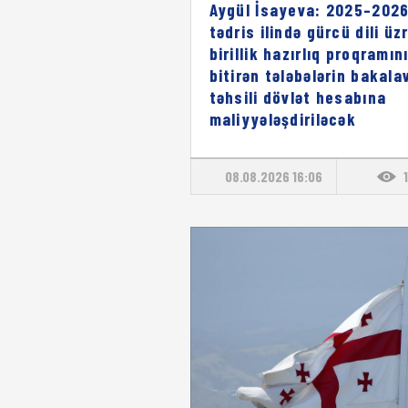
Aygül İsayeva: 2025–2026
tədris ilində gürcü dili üz
birillik hazırlıq proqramın
bitirən tələbələrin bakala
təhsili dövlət hesabına
maliyyələşdiriləcək
08.08.2026 16:06