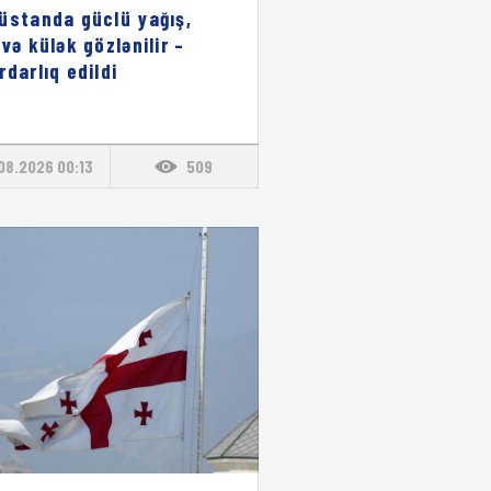
üstanda güclü yağış,
 və külək gözlənilir –
rdarlıq edildi
08.2026 00:13
509