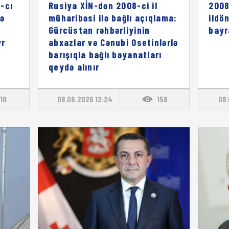
-cı
Rusiya XİN-dən 2008-ci il
2008
rə
müharibəsi ilə bağlı açıqlama:
ildö
ı
Gürcüstan rəhbərliyinin
bayr
vr
abxazlar və Cənubi Osetinlərlə
barışıqla bağlı bəyanatları
qeydə alınır
110
08.08.2026 12:24
158
08.