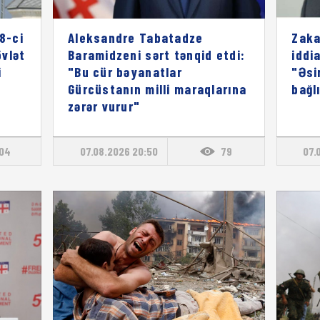
8-ci
Aleksandre Tabatadze
Zaka
vlət
Baramidzeni sərt tənqid etdi:
iddia
i
"Bu cür bəyanatlar
"Əsi
Gürcüstanın milli maraqlarına
bağl
zərər vurur"
104
07.08.2026 20:50
79
07.