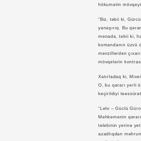
hökumətin mövqeyini
“Biz, təbii ki, Gür
yanaşırıq. Bu qərar
mənada, təbii ki, h
komandanın üzvü dey
mənzillərdən çıxarı
mövqelərin kontrast
Xatırladaq ki, Mix
O, bu qərarı yerli
keçirildiyi təəssür
“Lelo – Güclü Gürcü
Məhkəmənin qərarı 
tələbinin yerinə y
azadlıqdan məhrum