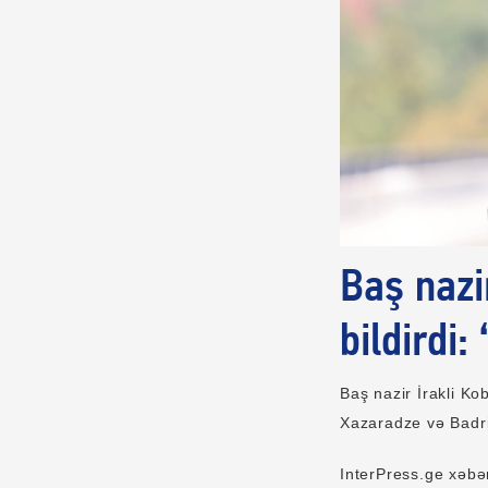
Baş nazi
bildirdi:
Baş nazir İrakli Ko
Xazaradze və Badri
InterPress.ge xəbər