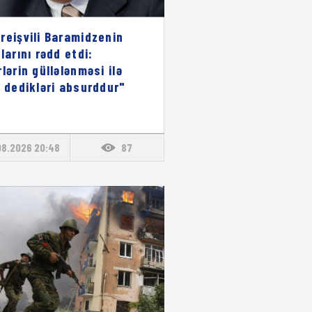
reişvili Baramidzenin
larını rədd etdi:
rlərin güllələnməsi ilə
ı dedikləri absurddur"
08.2026 20:48
87