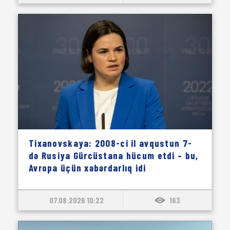
Tixanovskaya: 2008-ci il avqustun 7-
də Rusiya Gürcüstana hücum etdi – bu,
Avropa üçün xəbərdarlıq idi
07.08.2026 10:22
163