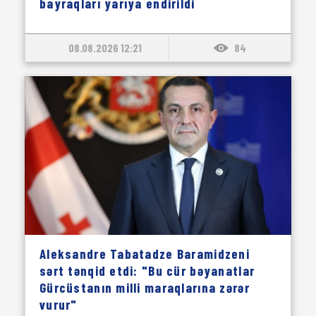
bayraqları yarıya endirildi
08.08.2026 12:21
84
Aleksandre Tabatadze Baramidzeni
sərt tənqid etdi: "Bu cür bəyanatlar
Gürcüstanın milli maraqlarına zərər
vurur"