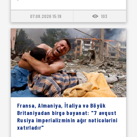
07.08.2026 15:19
103
Fransa, Almaniya, İtaliya və Böyük
Britaniyadan birgə bəyanat: "7 avqust
Rusiya imperializminin ağır nəticələrini
xatırladır"