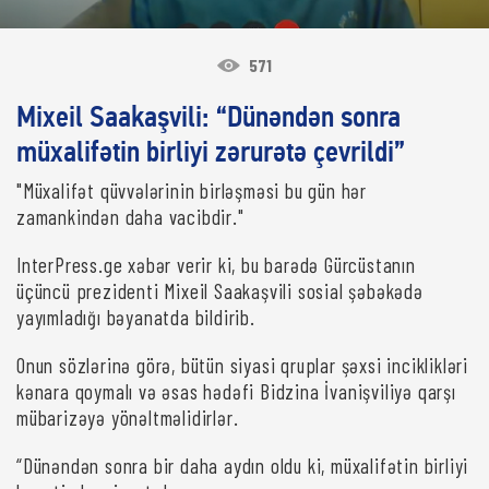
571
Mixeil Saakaşvili: “Dünəndən sonra
müxalifətin birliyi zərurətə çevrildi”
"Müxalifət qüvvələrinin birləşməsi bu gün hər
zamankindən daha vacibdir."
InterPress.ge xəbər verir ki, bu barədə Gürcüstanın
üçüncü prezidenti Mixeil Saakaşvili sosial şəbəkədə
yayımladığı bəyanatda bildirib.
Onun sözlərinə görə, bütün siyasi qruplar şəxsi inciklikləri
kənara qoymalı və əsas hədəfi Bidzina İvanişviliyə qarşı
mübarizəyə yönəltməlidirlər.
“Dünəndən sonra bir daha aydın oldu ki, müxalifətin birliyi