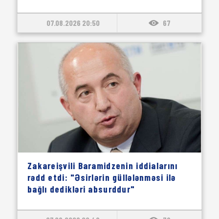
07.08.2026 20:50
67
Zakareişvili Baramidzenin iddialarını
rədd etdi: "Əsirlərin güllələnməsi ilə
bağlı dedikləri absurddur"