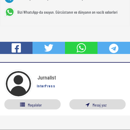
Bizi WhatsApp-da oxuyun. Gürcüstanın və dünyanın ən vacib xəbərləri
Jurnalist
InterPress
Məqalələr
Mesaj yaz