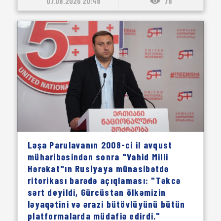
07.08.2026 20:48
78
Ləşa Parulavanın 2008-ci il avqust
müharibəsindən sonra "Vahid Milli
Hərəkat"ın Rusiyaya münasibətdə
ritorikası barədə açıqlaması: "Təkcə
sərt deyildi, Gürcüstan ölkəmizin
ləyaqətini və ərazi bütövlüyünü bütün
platformalarda müdafiə edirdi."