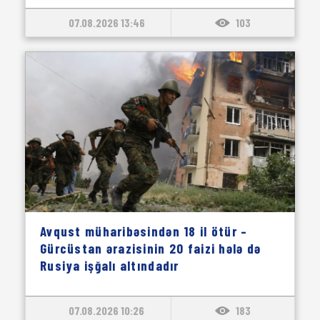
07.08.2026 13:46
103
Avqust müharibəsindən 18 il ötür –
Gürcüstan ərazisinin 20 faizi hələ də
Rusiya işğalı altındadır
07.08.2026 10:26
183