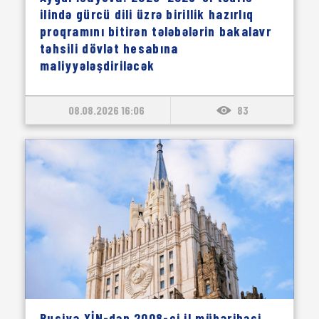
ilində gürcü dili üzrə birillik hazırlıq
proqramını bitirən tələbələrin bakalavr
təhsili dövlət hesabına
maliyyələşdiriləcək
08.08.2026 16:06
83
Rusiya XİN-dən 2008-ci il müharibəsi