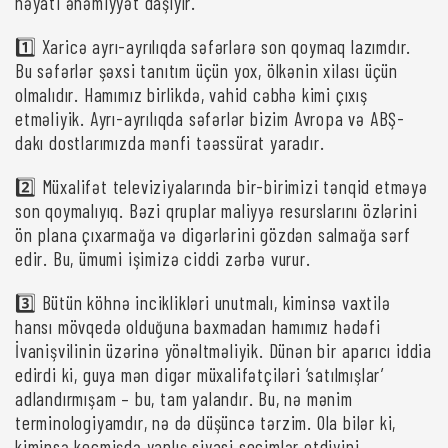
həyati əhəmiyyət daşıyır.
1️⃣ Xaricə ayrı-ayrılıqda səfərlərə son qoymaq lazımdır.
Bu səfərlər şəxsi tanıtım üçün yox, ölkənin xilası üçün
olmalıdır. Hamımız birlikdə, vahid cəbhə kimi çıxış
etməliyik. Ayrı-ayrılıqda səfərlər bizim Avropa və ABŞ-
dakı dostlarımızda mənfi təəssürat yaradır.
2️⃣ Müxalifət televiziyalarında bir-birimizi tənqid etməyə
son qoymalıyıq. Bəzi qruplar maliyyə resurslarını özlərini
ön plana çıxarmağa və digərlərini gözdən salmağa sərf
edir. Bu, ümumi işimizə ciddi zərbə vurur.
3️⃣ Bütün köhnə inciklikləri unutmalı, kiminsə vaxtilə
hansı mövqedə olduğuna baxmadan hamımız hədəfi
İvanişvilinin üzərinə yönəltməliyik. Dünən bir aparıcı iddia
edirdi ki, guya mən digər müxalifətçiləri ‘satılmışlar’
adlandırmışam – bu, tam yalandır. Bu, nə mənim
terminologiyamdır, nə də düşüncə tərzim. Ola bilər ki,
kiminsə keçmişdə yanlış siyasi seçimlər etdiyini