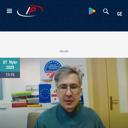
Kateqoriyalar
GE
Ətraflı
07
Nybr
2025
13:15