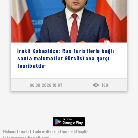
İrakli Kobaxidze: Rus turistlərlə bağlı
saxta məlumatlar Gürcüstana qarşı
təxribatdır
06.08.2026 18:07
180
Məlumatdan istifadə etdikdə istinad mütləqdir.
interpressge@gmail.com