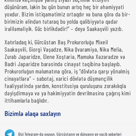
düşünürəm, lakin bu gün bunun artıq heç bir əhəmiyyəti
yoxdur. Bizim istiqamətimiz ortaqdır və buna görə də bir-
birimizin əlindən tutaraq bu yolda qalibiyyətə qədər
irəliləməliyik. Güc birlikdədir!” – deyə Saakaşvili yazıb.
Xatırladaq ki, Gürcüstan Baş Prokurorluğu Mixeil
Saakaşvili, Giorgi Vaşadze, Nika Qvaramiya, Nika Melia,
Zurab Japaridze, Elene Xoştaria, Mamuka Xazaradze və
Badri Japaridze barəsində cinayət təqibinə başlayıb.
Prokurorluğun məlumatına görə, iş “dövlətə qarşı yönəlmiş
cinayətlərə” – sabotaj, xarici dövlətə düşmənçilik
fəaliyyətində yardım, konstitusiya quruluşunu zorakılıqla
dəyişdirməyə və ya hakimiyyətin devrilməsinə çağırış kimi
ittihamlarla bağlıdır.
Bizimlə əlaqə saxlayın
Bizi Telegram-da oxuyun. Gürcüstanın və dünyanın ən vacib xəbərləri