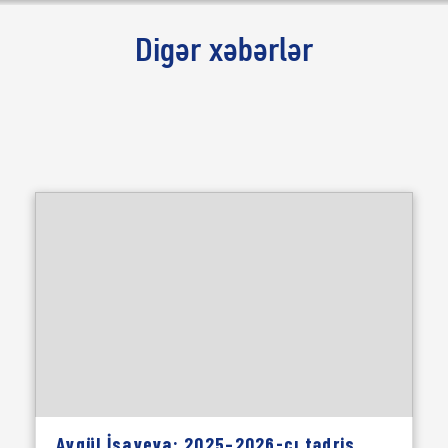
Digər xəbərlər
Aygül İsayeva: 2025–2026-cı tədris