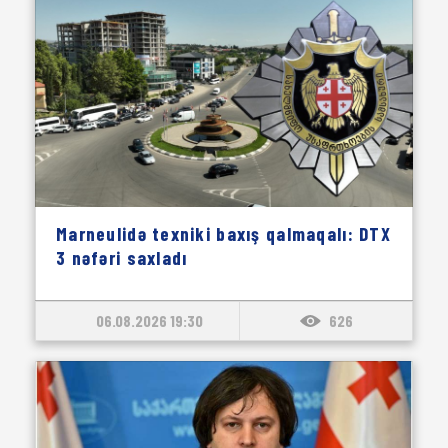
Marneulidə texniki baxış qalmaqalı: DTX
3 nəfəri saxladı
06.08.2026 19:30
626