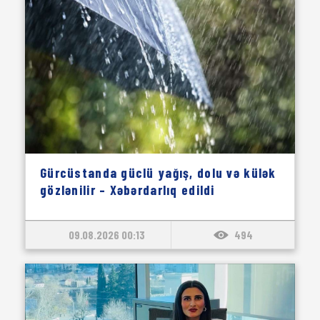
Gürcüstanda güclü yağış, dolu və külək
gözlənilir – Xəbərdarlıq edildi
09.08.2026 00:13
494