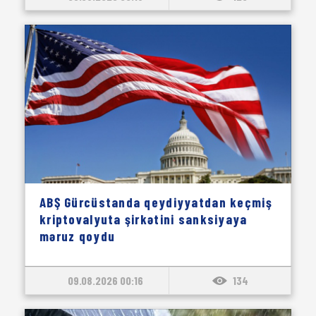
ABŞ Gürcüstanda qeydiyyatdan keçmiş
kriptovalyuta şirkətini sanksiyaya
məruz qoydu
09.08.2026 00:16
134