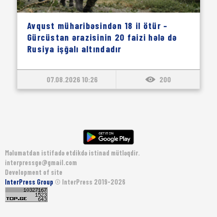
Avqust müharibəsindən 18 il ötür –
Gürcüstan ərazisinin 20 faizi hələ də
Rusiya işğalı altındadır
07.08.2026 10:26
200
Məlumatdan istifadə etdikdə istinad mütləqdir.
interpressge@gmail.com
Development of site
InterPress Group
© InterPress 2019-2026