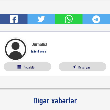
Jurnalist
InterPress
Məqalələr
Mesaj yaz
Digər xəbərlər