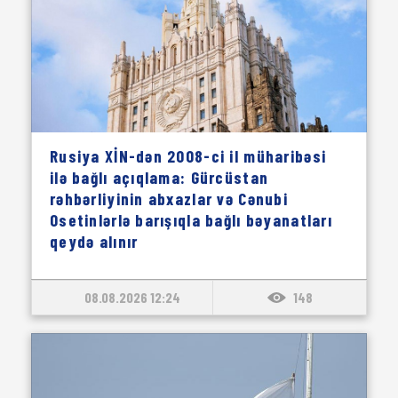
Rusiya XİN-dən 2008-ci il müharibəsi
ilə bağlı açıqlama: Gürcüstan
rəhbərliyinin abxazlar və Cənubi
Osetinlərlə barışıqla bağlı bəyanatları
qeydə alınır
08.08.2026 12:24
148