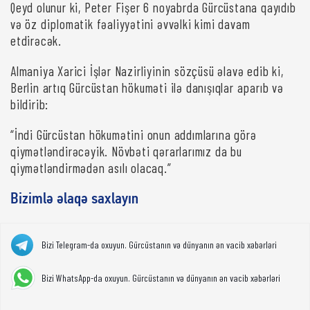
Qeyd olunur ki, Peter Fişer 6 noyabrda Gürcüstana qayıdıb
və öz diplomatik fəaliyyətini əvvəlki kimi davam
etdirəcək.
Almaniya Xarici İşlər Nazirliyinin sözçüsü əlavə edib ki,
Berlin artıq Gürcüstan hökuməti ilə danışıqlar aparıb və
bildirib:
“İndi Gürcüstan hökumətini onun addımlarına görə
qiymətləndirəcəyik. Növbəti qərarlarımız da bu
qiymətləndirmədən asılı olacaq.”
Bizimlə əlaqə saxlayın
Bizi Telegram-da oxuyun. Gürcüstanın və dünyanın ən vacib xəbərləri
Bizi WhatsApp-da oxuyun. Gürcüstanın və dünyanın ən vacib xəbərləri