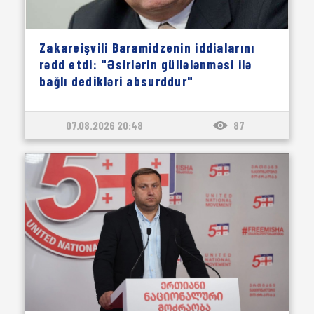
Zakareişvili Baramidzenin iddialarını
rədd etdi: "Əsirlərin güllələnməsi ilə
bağlı dedikləri absurddur"
07.08.2026 20:48
87