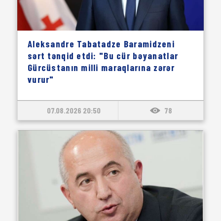
Aleksandre Tabatadze Baramidzeni
sərt tənqid etdi: "Bu cür bəyanatlar
Gürcüstanın milli maraqlarına zərər
vurur"
07.08.2026 20:50
78