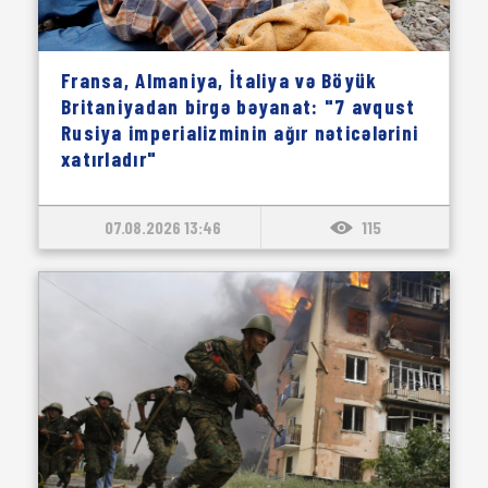
Fransa, Almaniya, İtaliya və Böyük
Britaniyadan birgə bəyanat: "7 avqust
Rusiya imperializminin ağır nəticələrini
xatırladır"
07.08.2026 13:46
115