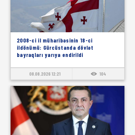
2008-ci il müharibəsinin 18-ci
ildönümü: Gürcüstanda dövlət
bayraqları yarıya endirildi
08.08.2026 12:21
104