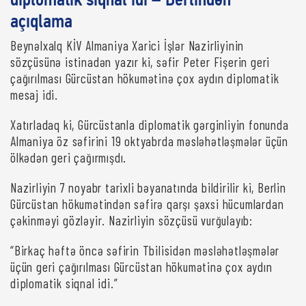
diplomatik siqnal idi – Berlindən
açıqlama
Beynəlxalq KİV Almaniya Xarici İşlər Nazirliyinin
sözçüsünə istinadən yazır ki, səfir Peter Fişerin geri
çağırılması Gürcüstan hökumətinə çox aydın diplomatik
mesaj idi.
Xatırladaq ki, Gürcüstanla diplomatik gərginliyin fonunda
Almaniya öz səfirini 19 oktyabrda məsləhətləşmələr üçün
ölkədən geri çağırmışdı.
Nazirliyin 7 noyabr tarixli bəyanatında bildirilir ki, Berlin
Gürcüstan hökumətindən səfirə qarşı şəxsi hücumlardan
çəkinməyi gözləyir. Nazirliyin sözçüsü vurğulayıb:
“Birkaç həftə öncə səfirin Tbilisidən məsləhətləşmələr
üçün geri çağırılması Gürcüstan hökumətinə çox aydın
diplomatik siqnal idi.”