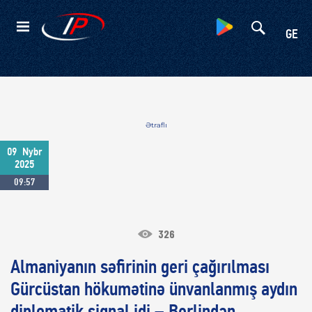
Kateqoriyalar
GE
Ətraflı
09
Nybr
2025
09:57
326
Almaniyanın səfirinin geri çağırılması
Gürcüstan hökumətinə ünvanlanmış aydın