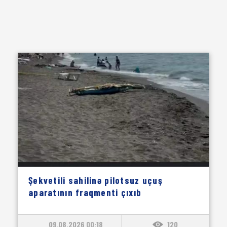
Şekvetili sahilinə pilotsuz uçuş
aparatının fraqmenti çıxıb
09.08.2026 00:18
120