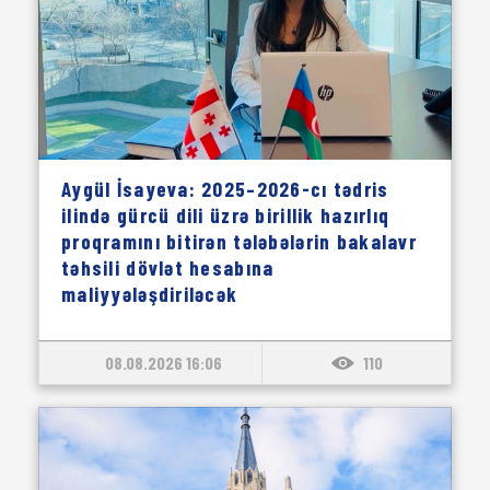
Aygül İsayeva: 2025–2026-cı tədris
ilində gürcü dili üzrə birillik hazırlıq
proqramını bitirən tələbələrin bakalavr
təhsili dövlət hesabına
maliyyələşdiriləcək
08.08.2026 16:06
110