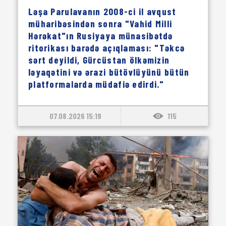
Ləşa Parulavanın 2008-ci il avqust
müharibəsindən sonra "Vahid Milli
Hərəkat"ın Rusiyaya münasibətdə
ritorikası barədə açıqlaması: "Təkcə
sərt deyildi, Gürcüstan ölkəmizin
ləyaqətini və ərazi bütövlüyünü bütün
platformalarda müdafiə edirdi."
07.08.2026 15:19
115