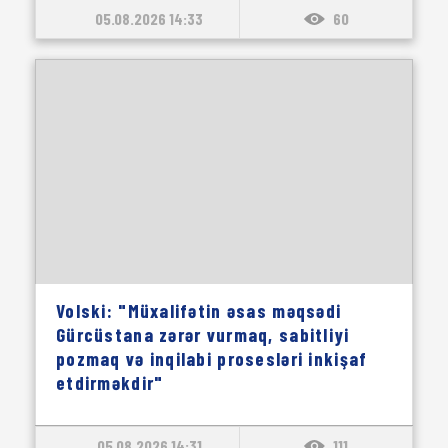
05.08.2026 14:33
60
Volski: "Müxalifətin əsas məqsədi
Gürcüstana zərər vurmaq, sabitliyi
pozmaq və inqilabi prosesləri inkişaf
etdirməkdir"
05.08.2026 14:31
111