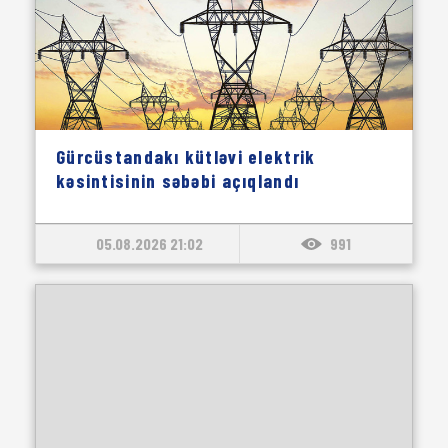
Gürcüstandakı kütləvi elektrik
kəsintisinin səbəbi açıqlandı
05.08.2026 21:02
991