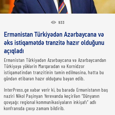
933
Ermənistan Türkiyədən Azərbaycana və
əks istiqamətdə tranzitə hazır olduğunu
açıqladı
Ermənistan Türkiyədən Azərbaycana və Azərbaycandan
Türkiyəyə yüklərin Marqaradan və Kornidzor
istiqamətindən tranzitinin təmin edilməsinə, hətta bu
gündən etibarən hazır olduğunu bəyan edib.
InterPress.ge xəbər verir ki, bu barədə Ermənistanın baş
naziri Nikol Paşinyan Yerevanda keçirilən “Dünyanın
qovşağı: regional kommunikasiyaların inkişafı” adlı
konfransda çıxışı zamanı bildirib.