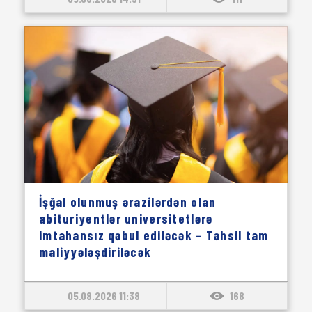
İşğal olunmuş ərazilərdən olan
abituriyentlər universitetlərə
imtahansız qəbul ediləcək – Təhsil tam
maliyyələşdiriləcək
05.08.2026 11:38
168