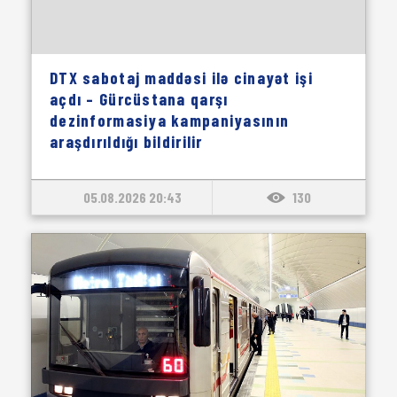
DTX sabotaj maddəsi ilə cinayət işi
açdı – Gürcüstana qarşı
dezinformasiya kampaniyasının
araşdırıldığı bildirilir
05.08.2026 20:43
130