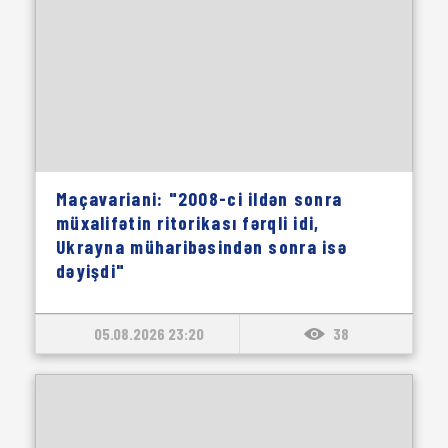
Maçavariani: "2008-ci ildən sonra
müxalifətin ritorikası fərqli idi,
Ukrayna müharibəsindən sonra isə
dəyişdi"
05.08.2026 23:20
38