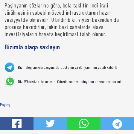
Paşinyanın sözlərinə görə, belə təklifin indi irəli
sürülməsinin səbəbi mövcud infrastrukturun hazır
vəziyyətdə olmasıdır. O bildirib ki, siyasi baxımdan da
prosesə hazırdırlar, lakin bəzi sahələrdə əlavə
investisiyaların həyata keçirilməsi tələb olunur.
Bizimlə əlaqə saxlayın
Bizi Telegram-da oxuyun. Gürcüstanın və dünyanın ən vacib xəbərləri
Bizi WhatsApp-da oxuyun. Gürcüstanın və dünyanın ən vacib xəbərləri
Paylaş