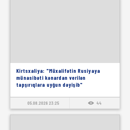
Kirtsxaliya: "Müxalifətin Rusiyaya
münasibəti kənardan verilən
tapşırıqlara uyğun dəyişib"
05.08.2026 23:25
44