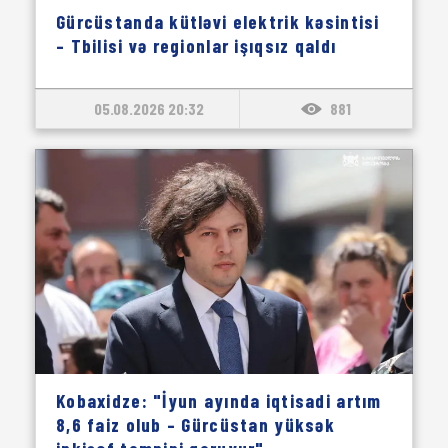
Gürcüstanda kütləvi elektrik kəsintisi
– Tbilisi və regionlar işıqsız qaldı
05.08.2026 20:32
881
Kobaxidze: "İyun ayında iqtisadi artım
8,6 faiz olub – Gürcüstan yüksək