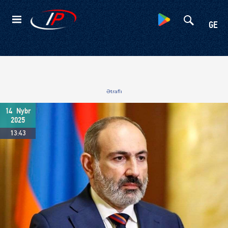
Kateqoriyalar
GE
Ətraflı
14
Nybr
2025
13:43