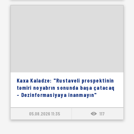
Kaxa Kaladze: "Rustaveli prospektinin
təmiri noyabrın sonunda başa çatacaq
– Dezinformasiyaya inanmayın"
05.08.2026 11:35
117