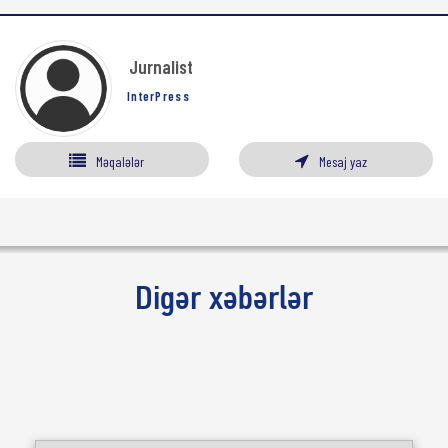
Jurnalist
InterPress
Məqalələr
Mesaj yaz
Digər xəbərlər