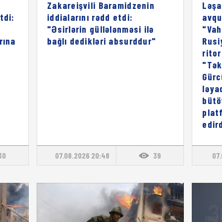
Zakareişvili Baramidzenin
Ləşa
tdi:
iddialarını rədd etdi:
avqu
"Əsirlərin güllələnməsi ilə
"Vah
rına
bağlı dedikləri absurddur"
Rusi
rito
"Tək
Gürc
ləya
bütö
plat
edird
30
07.08.2026 20:48
39
07.