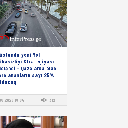
üstanda yeni Yol
ükəsizliyi Strategiyası
iqləndi – Qəzalarda ölən
aralananların sayı 25%
dılacaq
08.2026 18:04
312