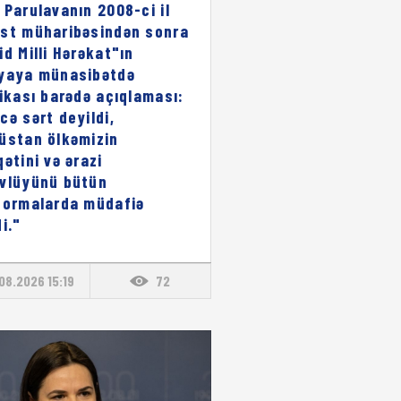
 Parulavanın 2008-ci il
st müharibəsindən sonra
id Milli Hərəkat"ın
yaya münasibətdə
rikası barədə açıqlaması:
cə sərt deyildi,
üstan ölkəmizin
qətini və ərazi
vlüyünü bütün
formalarda müdafiə
i."
08.2026 15:19
72