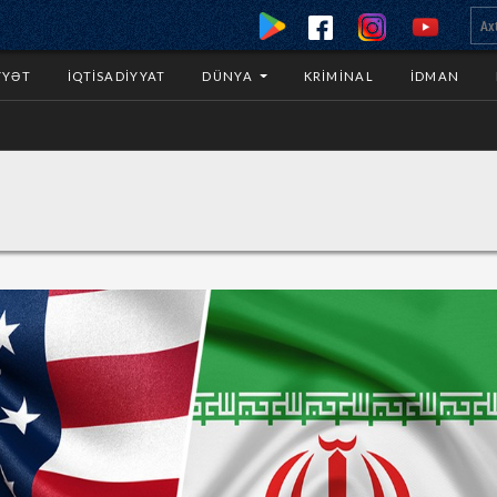
YYƏT
İQTISADIYYAT
DÜNYA
KRIMINAL
İDMAN