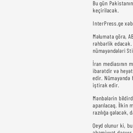
Bu gün Pakistanın
keçiriləcək.
InterPress.ge xəb
Məlumata görə, A
rəhbərlik edəcək.
nümayəndələri Sti
İran mediasının 
ibarətdir və heyə
edir. Nümayəndə h
iştirak edir.
Mənbələrin bildir
aparılacaq. İlkin 
razılığa gələcək,
Qeyd olunur ki, b
əhəmiyyət daşıyır