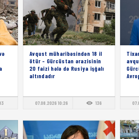
və
Avqust müharibəsindən 18 il
Tixa
ötür – Gürcüstan ərazisinin
avqu
a
20 faizi hələ də Rusiya işğalı
Gürc
altındadır
Avro
83
07.08.2026 10:26
136
07.