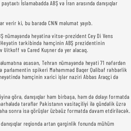
 paytaxtı İslamabadda ABŞ və İran arasında danışıqlar
ər verir ki, bu barədə CNN məlumat yayıb.
BŞ nümayəndə heyətinə vitse-prezident Cey Di Vens
 Heyətin tərkibində həmçinin ABŞ prezidentinin
v Uitkoff və Cared Kuşner də yer alacaq.
məlumatına əsasən, Tehran nümayəndə heyəti 71 nəfərdən
tə parlamentin spikeri Məhəmməd Baqer Qalibaf rəhbərlik
eyətində həmçinin xarici işlər naziri Abbas Araqçi də
diyinə görə, danışıqlar həm birbaşa, həm də dolayı formatda
mərhələdə tərəflər Pakistanın vasitəçiliyi ilə gündəlik üzrə
 daha sonra isə görüşlər üzbəüz formatda davam etdiriləcək.
u danışıqlar regionda artan gərginlik fonunda mühüm
.