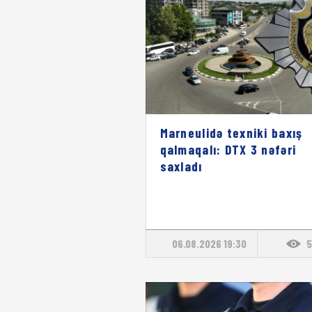
Marneulidə texniki baxış
qalmaqalı: DTX 3 nəfəri
saxladı
06.08.2026 19:30
5