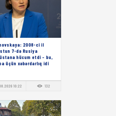
novskaya: 2008-ci il
stun 7-də Rusiya
üstana hücum etdi – bu,
pa üçün xəbərdarlıq idi
08.2026 10:22
132