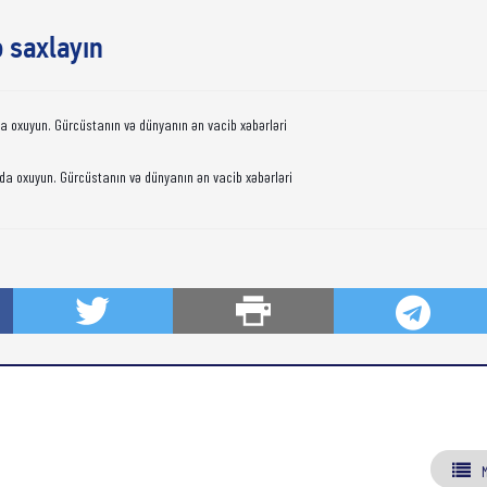
ə saxlayın
da oxuyun. Gürcüstanın və dünyanın ən vacib xəbərləri
da oxuyun. Gürcüstanın və dünyanın ən vacib xəbərləri