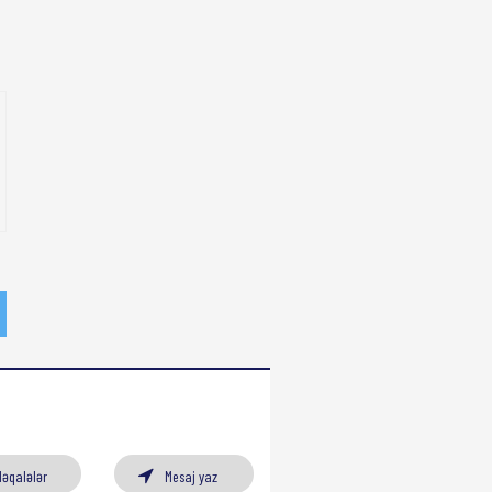
Məqalələr
Mesaj yaz