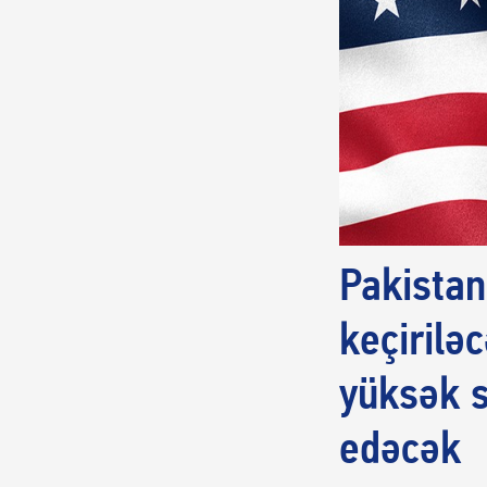
Pakistan
keçirilə
yüksək s
edəcək