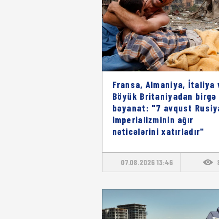
Fransa, Almaniya, İtaliya 
Böyük Britaniyadan birgə
bəyanat: "7 avqust Rusiy
imperializminin ağır
nəticələrini xatırladır"
07.08.2026 13:46