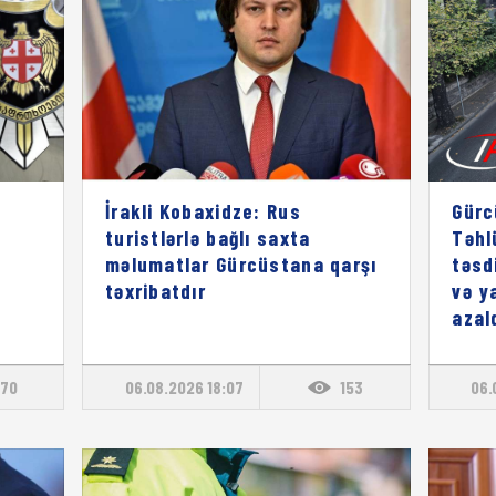
İrakli Kobaxidze: Rus
Gürc
turistlərlə bağlı saxta
Təhl
məlumatlar Gürcüstana qarşı
təsd
təxribatdır
və y
azal
70
06.08.2026 18:07
153
06.