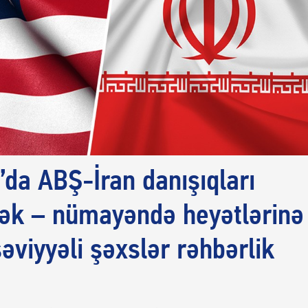
’da ABŞ-İran danışıqları
cək – nümayəndə heyətlərinə
əviyyəli şəxslər rəhbərlik