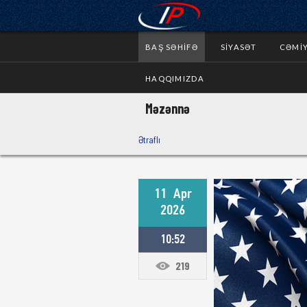
BAŞ SƏHIFƏ
SIYASƏT
CƏMI
HAQQIMIZDA
Məzənnə
Ətraflı
11
Apr
2026
10:52
219