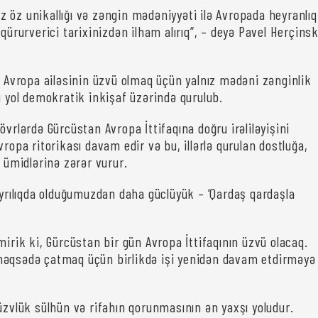
 öz unikallığı və zəngin mədəniyyəti ilə Avropada heyranlıq
 qürurverici tarixinizdən ilham alırıq”, – deyə Pavel Herçinsk
i, Avropa ailəsinin üzvü olmaq üçün yalnız mədəni zənginlik
u yol demokratik inkişaf üzərində qurulub.
övrlərdə Gürcüstan Avropa İttifaqına doğru irəliləyişini
vropa ritorikası davam edir və bu, illərlə qurulan dostluğa,
n ümidlərinə zərər vurur.
ayrılıqda olduğumuzdan daha güclüyük – ‘Qardaş qardaşla
mirik ki, Gürcüstan bir gün Avropa İttifaqının üzvü olacaq.
məqsədə çatmaq üçün birlikdə işi yenidən davam etdirməyə
üzvlük sülhün və rifahın qorunmasının ən yaxşı yoludur.