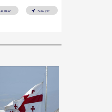
Məqalələr
Mesaj yaz