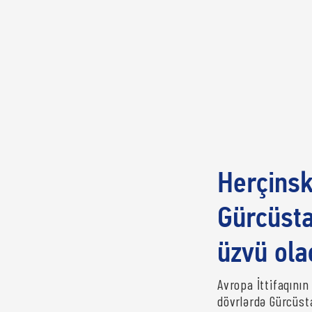
Herçinski
Gürcüsta
üzvü ola
Avropa İttifaqının
dövrlərdə Gürcüst