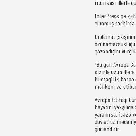
ritorikası illərlə
InterPress.ge xəb
olunmuş tədbirdə 
Diplomat çıxışının
özünəməxsusluğu 
qazandığını vurğul
“Bu gün Avropa Gü
sizinlə uzun illə
Müstəqillik bərpa
möhkəm və etibarl
Avropa İttifaqı Gü
həyatını yaxşılığa
yaranırsa, icazə v
dövlət öz mədəniyy
gücləndirir.