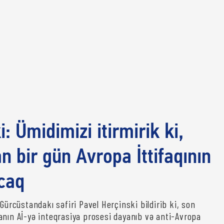
: Ümidimizi itirmirik ki,
n bir gün Avropa İttifaqının
caq
 Gürcüstandakı səfiri Pavel Herçinski bildirib ki, son
anın Aİ-yə inteqrasiya prosesi dayanıb və anti-Avropa