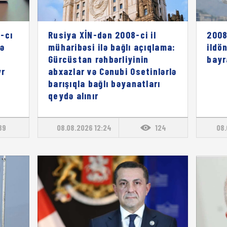
-cı
Rusiya XİN-dən 2008-ci il
2008
rə
müharibəsi ilə bağlı açıqlama:
ildö
ı
Gürcüstan rəhbərliyinin
bayr
vr
abxazlar və Cənubi Osetinlərlə
barışıqla bağlı bəyanatları
qeydə alınır
89
08.08.2026 12:24
124
08.