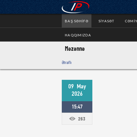
BAŞ SƏHIFƏ
SIYASƏT
CƏMI
HAQQIMIZDA
Məzənnə
Ətraflı
09
May
2026
15:47
263