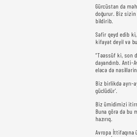
Gürcüstan da məhz
doğurur. Biz sizin
bildirib.
Səfir qeyd edib k
kifayət deyil və b
“Təəssüf ki, son d
dayandırıb. Anti-A
eləcə də nəsilləri
Biz birlikdə ayrı-
güclüdür’.
Biz ümidimizi itir
Buna görə də bu 
hazırıq.
Avropa İttifaqına 