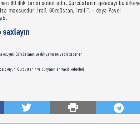
ən 80 illik tarixi sübut edir. Gürcüstanın gələcəyi bu ölkəy
izə məxsusdur. İrəli, Gürcüstan, irəli!”, – deyə Pavel
yıb.
ə saxlayın
da oxuyun. Gürcüstanın və dünyanın ən vacib xəbərləri
da oxuyun. Gürcüstanın və dünyanın ən vacib xəbərləri