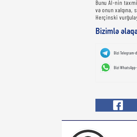
Bunu Aİ-nin təxmin
və onun xalqına, s
Herçinski vurğula
Bizimlə əlaq
Bizi Telegram-
Bizi WhatsApp-