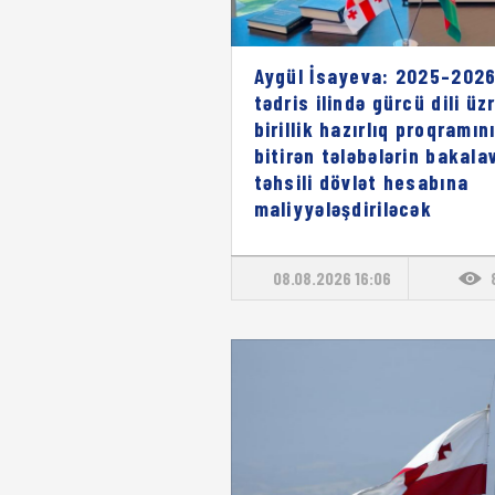
Aygül İsayeva: 2025–2026
tədris ilində gürcü dili üz
birillik hazırlıq proqramın
bitirən tələbələrin bakala
təhsili dövlət hesabına
maliyyələşdiriləcək
08.08.2026 16:06