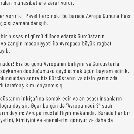
 qurulan münasibətlərə zərər vurur.
ər verir ki, Pavel Herçinski bu barədə Avropa Gününə həsr
çıxışı zamanı danışıb.
 bir hissəsini gürcü dilində edərək Gürcüstanın
və zəngin mədəniyyəti ilə Avropada böyük rəğbət
ayıb.
nüdür! Biz bu günü Avropanın birliyini və Gürcüstanla,
rə söykənən dostluğumuzu qeyd etmək üçün bayram edirik.
 olunduqdan sonra biz Gürcüstanın və sizin yanınızda
ı tərəfdaş kimi dayanmışıq.
rcüstanın inkişafına kömək edir və ən əsası insanların
 doğru dəyişir. Əgər bu gün də “Avropa nədir?” sualı
erin deyim: Avropa müxtəlifliyin məkanıdır. Burada hər bir
ətini, kimliyini və ənənələrini qoruyur və daha da