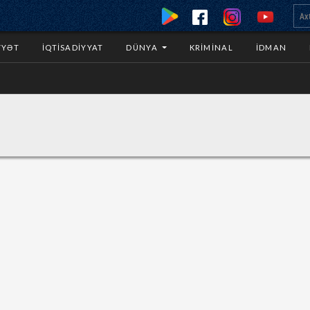
YYƏT
İQTISADIYYAT
DÜNYA
KRIMINAL
İDMAN