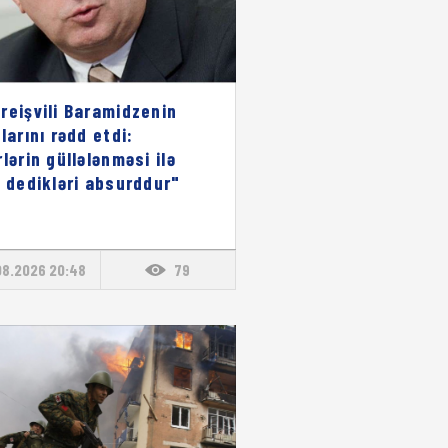
reişvili Baramidzenin
larını rədd etdi:
rlərin güllələnməsi ilə
ı dedikləri absurddur"
08.2026 20:48
79