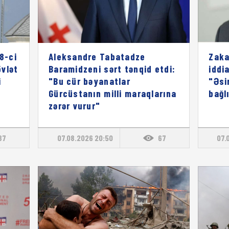
8-ci
Aleksandre Tabatadze
Zaka
vlət
Baramidzeni sərt tənqid etdi:
iddia
i
"Bu cür bəyanatlar
"Əsi
Gürcüstanın milli maraqlarına
bağl
zərər vurur"
87
07.08.2026 20:50
67
07.