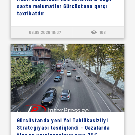
saxta məlumatlar Gürcüstana qarşı
təxribatdır
06.08.2026 18:07
108
Gürcüstanda yeni Yol Təhlükəsizliyi
Strategiyası təsdiqləndi – Qəzalarda
ölən və yaralananların sayı 25%