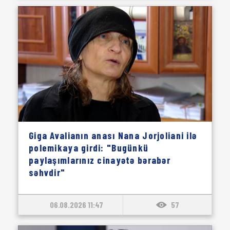
Giga Avalianın anası Nana Jorjoliani ilə
polemikaya girdi: "Bugünkü
paylaşımlarınız cinayətə bərabər
səhvdir"
06.08.2026 11:47
57