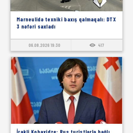
Marneulidə texniki baxış qalmaqalı: DTX
3 nəfəri saxladı
06.08.2026 19:30
417
İrakli Kobaxidze: Rus turistlərlə bağlı