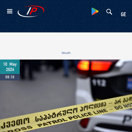
Kateqoriyalar
GE
Ətraflı
10
May
2026
08:18