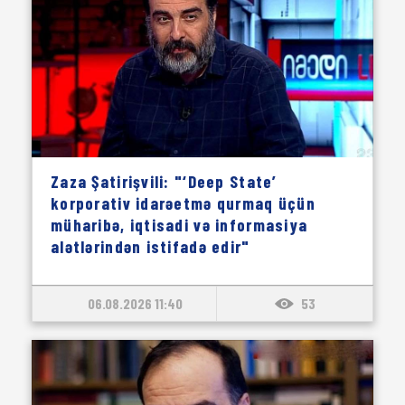
Zaza Şatirişvili: "‘Deep State’
korporativ idarəetmə qurmaq üçün
müharibə, iqtisadi və informasiya
alətlərindən istifadə edir"
06.08.2026 11:40
53