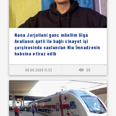
Nana Jorjoliani gənc müəllim Giga
Avalianın qətli ilə bağlı cinayət işi
çərçivəsində saxlanılan Nia İmnadzenin
həbsinə etiraz edib
06.08.2026 11:32
55