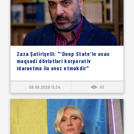
Zaza Şatirişvili: "‘Deep State’in əsas
məqsədi dövlətləri korporativ
idarəetmə ilə əvəz etməkdir"
06.08.2026 11:34
47