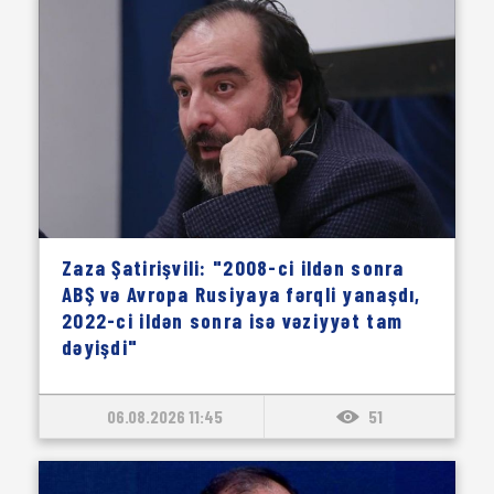
Zaza Şatirişvili: "2008-ci ildən sonra
ABŞ və Avropa Rusiyaya fərqli yanaşdı,
2022-ci ildən sonra isə vəziyyət tam
dəyişdi"
06.08.2026 11:45
51