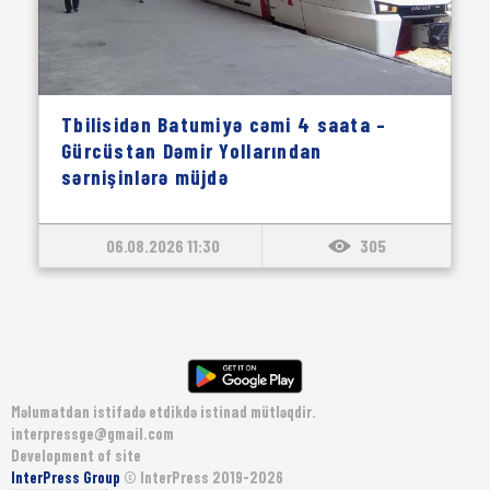
Tbilisidən Batumiyə cəmi 4 saata –
Gürcüstan Dəmir Yollarından
sərnişinlərə müjdə
06.08.2026 11:30
305
Məlumatdan istifadə etdikdə istinad mütləqdir.
interpressge@gmail.com
Development of site
InterPress Group
© InterPress 2019-2026