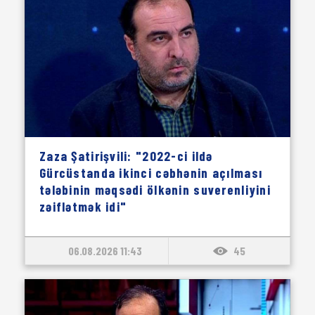
Zaza Şatirişvili: "2022-ci ildə
Gürcüstanda ikinci cəbhənin açılması
tələbinin məqsədi ölkənin suverenliyini
zəiflətmək idi"
06.08.2026 11:43
45