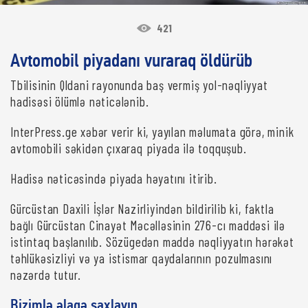
421
Avtomobil piyadanı vuraraq öldürüb
Tbilisinin Qldani rayonunda baş vermiş yol-nəqliyyat
hadisəsi ölümlə nəticələnib.
InterPress.ge xəbər verir ki, yayılan məlumata görə, minik
avtomobili səkidən çıxaraq piyada ilə toqquşub.
Hadisə nəticəsində piyada həyatını itirib.
Gürcüstan Daxili İşlər Nazirliyindən bildirilib ki, faktla
bağlı Gürcüstan Cinayət Məcəlləsinin 276-cı maddəsi ilə
istintaq başlanılıb. Sözügedən maddə nəqliyyatın hərəkət
təhlükəsizliyi və ya istismar qaydalarının pozulmasını
nəzərdə tutur.
Bizimlə əlaqə saxlayın