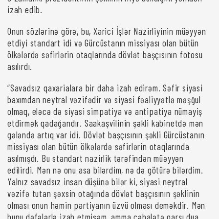
izah edib.
Onun sözlərinə görə, bu, Xarici İşlər Nazirliyinin müəyyən
etdiyi standart idi və Gürcüstanın missiyası olan bütün
ölkələrdə səfirlərin otaqlarında dövlət başçısının fotosu
asılırdı.
“Savadsız qaxarialara bir daha izah edirəm. Səfir siyasi
baxımdan neytral vəzifədir və siyasi fəaliyyətlə məşğul
olmaq, eləcə də siyasi simpatiya və antipatiya nümayiş
etdirmək qadağandır. Saakaşvilinin şəkli kabinetdə mən
gələndə artıq var idi. Dövlət başçısının şəkli Gürcüstanın
missiyası olan bütün ölkələrdə səfirlərin otaqlarında
asılmışdı. Bu standart nazirlik tərəfindən müəyyən
edilirdi. Mən nə onu asa bilərdim, nə də götürə bilərdim.
Yalnız savadsız insan düşünə bilər ki, siyasi neytral
vəzifə tutan şəxsin otağında dövlət başçısının şəklinin
olması onun həmin partiyanın üzvü olması deməkdir. Mən
bunu dəfələrlə izah etmişəm, amma cəhalətə qarşı dua