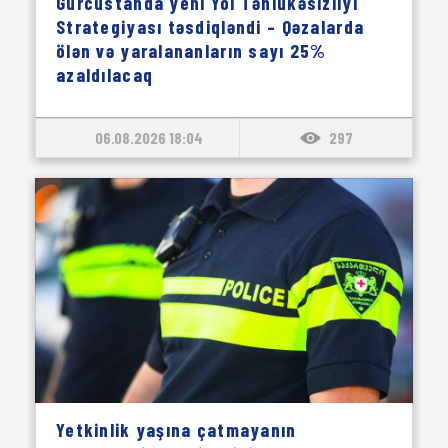
Gürcüstanda yeni Yol Təhlükəsizliyi
Strategiyası təsdiqləndi – Qəzalarda
ölən və yaralananların sayı 25%
azaldılacaq
06.08.2026 18:04
297
Yetkinlik yaşına çatmayanın