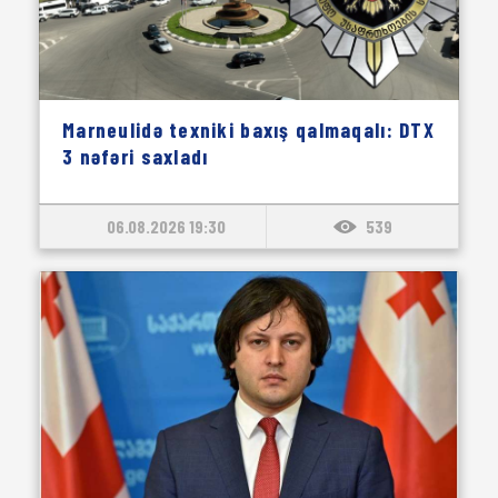
Marneulidə texniki baxış qalmaqalı: DTX
3 nəfəri saxladı
06.08.2026 19:30
539