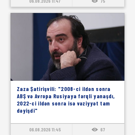
06.08.2026 11:47
75
Zaza Şatirişvili: "2008-ci ildən sonra
ABŞ və Avropa Rusiyaya fərqli yanaşdı,
2022-ci ildən sonra isə vəziyyət tam
dəyişdi"
06.08.2026 11:45
67