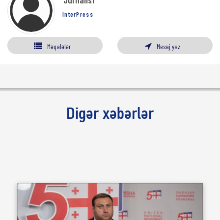
InterPress
Məqalələr
Mesaj yaz
Digər xəbərlər