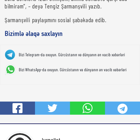
bilmirəm”, – deyə Tengiz Şarmanşvili yazıb.
Şarmanşvili paylaşımını sosial şəbəkədə edib.
Bizimlə əlaqə saxlayın
Bizi Telegram-da oxuyun. Gürcüstanın və dünyanın ən vacib xəbərləri
Bizi WhatsApp-da oxuyun. Gürcüstanın və dünyanın ən vacib xəbərləri
Jurnalist