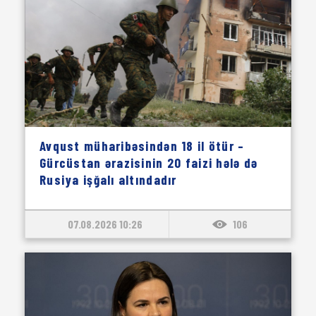
Avqust müharibəsindən 18 il ötür –
Gürcüstan ərazisinin 20 faizi hələ də
Rusiya işğalı altındadır
07.08.2026 10:26
106