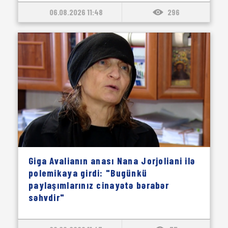
06.08.2026 11:48
296
Giga Avalianın anası Nana Jorjoliani ilə
polemikaya girdi: "Bugünkü
paylaşımlarınız cinayətə bərabər
səhvdir"