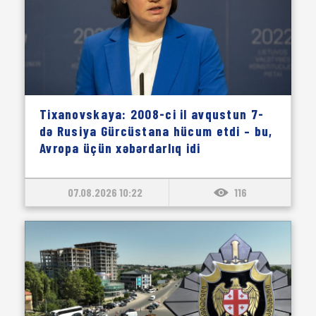
Tixanovskaya: 2008-ci il avqustun 7-
də Rusiya Gürcüstana hücum etdi – bu,
Avropa üçün xəbərdarlıq idi
07.08.2026 10:22
116