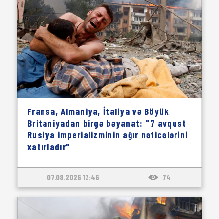
Fransa, Almaniya, İtaliya və Böyük
Britaniyadan birgə bəyanat: "7 avqust
Rusiya imperializminin ağır nəticələrini
xatırladır"
07.08.2026 13:46
74