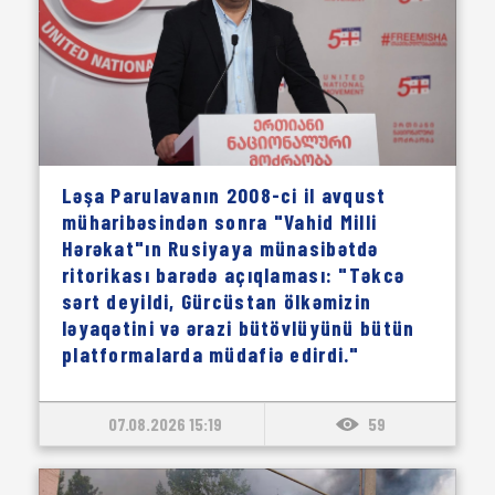
Ləşa Parulavanın 2008-ci il avqust
müharibəsindən sonra "Vahid Milli
Hərəkat"ın Rusiyaya münasibətdə
ritorikası barədə açıqlaması: "Təkcə
sərt deyildi, Gürcüstan ölkəmizin
ləyaqətini və ərazi bütövlüyünü bütün
platformalarda müdafiə edirdi."
07.08.2026 15:19
59