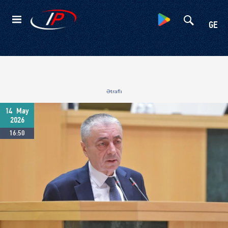
Kateqoriyalar
GE
Ətraflı
14
May
2026
16:50