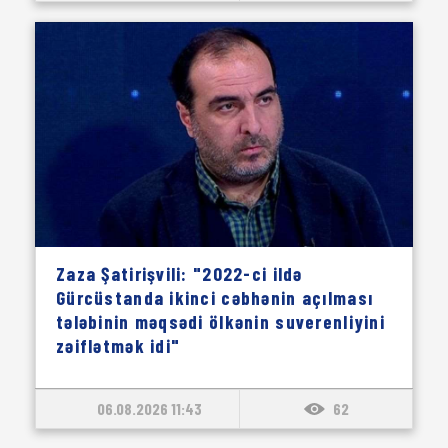
Zaza Şatirişvili: "2022-ci ildə
Gürcüstanda ikinci cəbhənin açılması
tələbinin məqsədi ölkənin suverenliyini
zəiflətmək idi"
06.08.2026 11:43
62