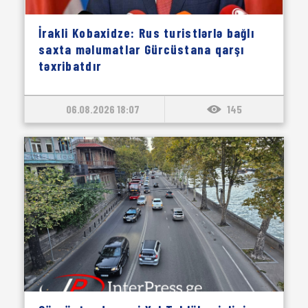
İrakli Kobaxidze: Rus turistlərlə bağlı
saxta məlumatlar Gürcüstana qarşı
təxribatdır
06.08.2026 18:07
145