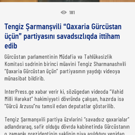
181
Tengiz Şarmanşvili “Qaxaria Gürcüstan
üçün” partiyasını savadsızlıqda ittiham
edib
Gürcüstan parlamentinin Müdafiə və Təhlükəsizlik
Komitəsi sədrinin birinci müavini Tengiz Sharmanashvili
“Qaxaria Gürcüstan üçün” partiyasının yaydığı videoya
münasibət bildirib.
InterPress.ge xəbər verir ki, sözügedən videoda “Vahid
Milli Hərəkat” hakimiyyəti dövründə çalışan, hazırda isə
“Gürcü Arzusu”nu təmsil edən deputatlar göstərilib.
Tengiz Şarmanşvili partiya üzvlərini “savadsız qaxarialar”
adlandıraraq, səfir olduğu dövrdə kabinetində Gürcüstanın
o zamankı prezidentinin şəklinin niyə asıldığını yenidən