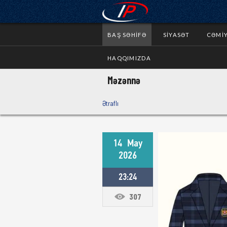
BAŞ SƏHIFƏ
SIYASƏT
CƏMI
HAQQIMIZDA
Məzənnə
Ətraflı
14
May
2026
23:24
307