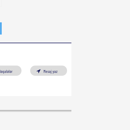
Məqalələr
Mesaj yaz