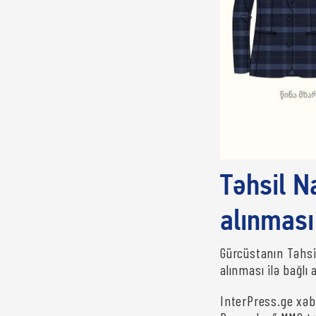
Təhsil N
alınması
Gürcüstanın Təhsi
alınması ilə bağlı 
InterPress.ge xəbə