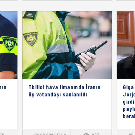
nın
Tbilisi hava limanında İranın
Giga
üç vətəndaşı saxlanıldı
Jorj
gird
payl
bəra
156
06.08.2026 11:48
273
06.