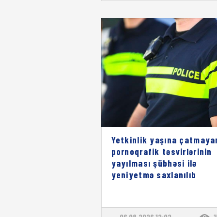
Yetkinlik yaşına çatmaya
pornoqrafik təsvirlərinin
yayılması şübhəsi ilə
yeniyetmə saxlanılıb
06.08.2026 12:02