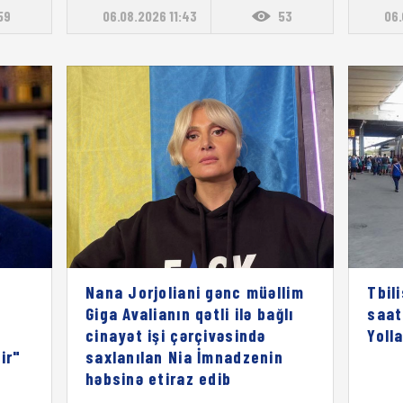
59
06.08.2026 11:43
53
06.
Nana Jorjoliani gənc müəllim
Tbil
Giga Avalianın qətli ilə bağlı
saat
cinayət işi çərçivəsində
Yoll
ir"
saxlanılan Nia İmnadzenin
həbsinə etiraz edib