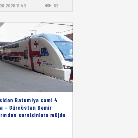
08.2026 11:40
62
isidən Batumiyə cəmi 4
a – Gürcüstan Dəmir
arından sərnişinlərə müjdə