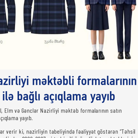
azirliyi məktəbli formalarının
 ilə bağlı açıqlama yayıb
l, Elm və Gənclər Nazirliyi məktəb formalarının satın
açıqlama yayıb.
r verir ki, nazirliyin tabeliyində fəaliyyət göstərən “Təhsil