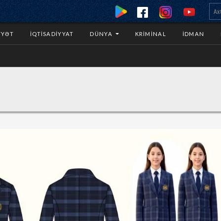
YYƏT
İQTISADIYYAT
DÜNYA
KRIMINAL
İDMAN