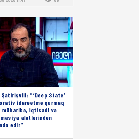
 Şatirişvili: "‘Deep State’
orativ idarəetmə qurmaq
 müharibə, iqtisadi və
rmasiya alətlərindən
fadə edir"