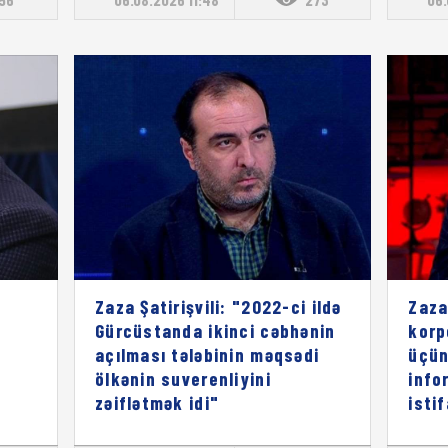
Zaza Şatirişvili: "2022-ci ildə
Zaza
Gürcüstanda ikinci cəbhənin
korp
açılması tələbinin məqsədi
üçün
ölkənin suverenliyini
info
zəiflətmək idi"
isti