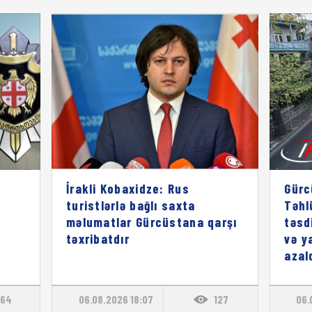
İrakli Kobaxidze: Rus
Gürc
turistlərlə bağlı saxta
Təhl
məlumatlar Gürcüstana qarşı
təsd
təxribatdır
və y
azal
64
06.08.2026 18:07
127
06.