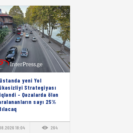
üstanda yeni Yol
ükəsizliyi Strategiyası
iqləndi – Qəzalarda ölən
aralananların sayı 25%
dılacaq
08.2026 18:04
264