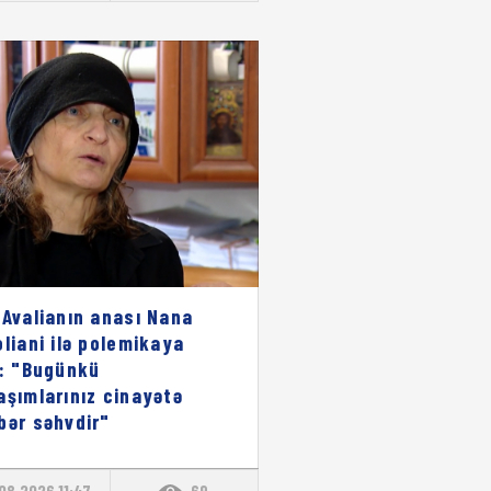
 Avalianın anası Nana
oliani ilə polemikaya
i: "Bugünkü
aşımlarınız cinayətə
bər səhvdir"
08.2026 11:47
69