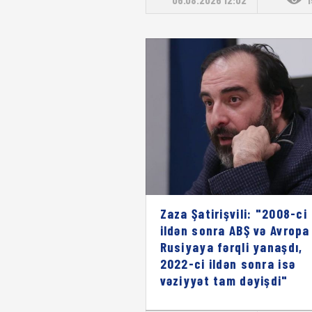
Zaza Şatirişvili: "2008-ci
ildən sonra ABŞ və Avropa
Rusiyaya fərqli yanaşdı,
2022-ci ildən sonra isə
vəziyyət tam dəyişdi"