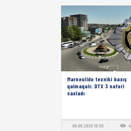
Marneulidə texniki baxış
qalmaqalı: DTX 3 nəfəri
saxladı
06.08.2026 19:30
4