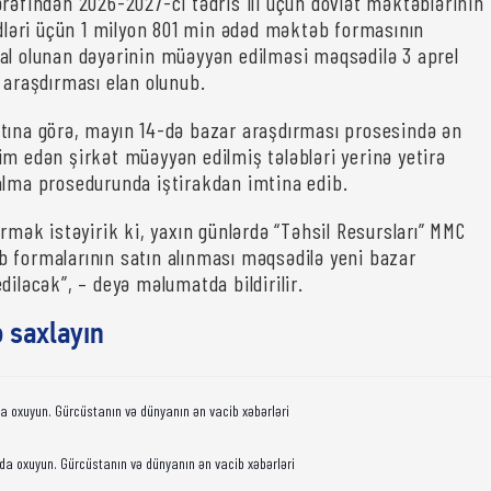
ərəfindən 2026-2027-ci tədris ili üçün dövlət məktəblərinin
irdləri üçün 1 milyon 801 min ədəd məktəb formasının
al olunan dəyərinin müəyyən edilməsi məqsədilə 3 aprel
 araşdırması elan olunub.
tına görə, mayın 14-də bazar araşdırması prosesində ən
im edən şirkət müəyyən edilmiş tələbləri yerinə yetirə
alma prosedurunda iştirakdan imtina edib.
irmək istəyirik ki, yaxın günlərdə “Təhsil Resursları” MMC
 formalarının satın alınması məqsədilə yeni bazar
diləcək”, – deyə məlumatda bildirilir.
ə saxlayın
da oxuyun. Gürcüstanın və dünyanın ən vacib xəbərləri
da oxuyun. Gürcüstanın və dünyanın ən vacib xəbərləri