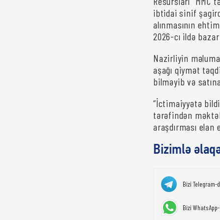
Resursları” MMC t
ibtidai sinif şag
alınmasının ehtim
2026-cı ildə bazar
Nazirliyin məluma
aşağı qiymət təqd
bilməyib və satın
“İctimaiyyətə bild
tərəfindən məktəb
araşdırması elan e
Bizimlə əlaq
Bizi Telegram-
Bizi WhatsApp-