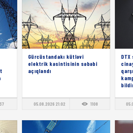
Gürcüstandakı kütləvi
DTX 
elektrik kəsintisinin səbəbi
cina
t
açıqlandı
qarş
a
kamp
bildi
137
05.08.2026 21:02
1108
05.