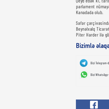
Qeyd edək ki, tar
parlament nümayən
Kanadada olub.
Səfər çərçivəsind
Beynəlxalq Ticarə
Piter Harder ilə g
Bizimlə əlaq
Bizi Telegram-
Bizi WhatsApp-