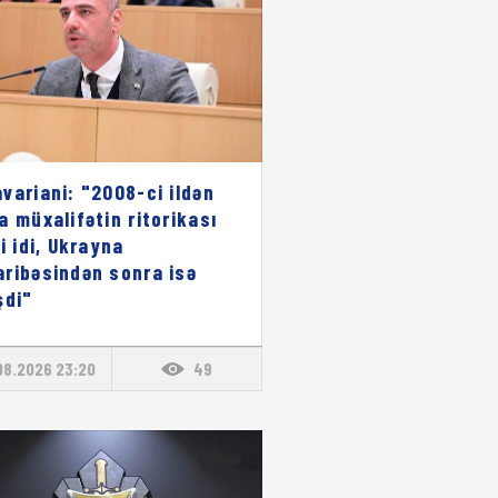
variani: "2008-ci ildən
a müxalifətin ritorikası
li idi, Ukrayna
ribəsindən sonra isə
şdi"
08.2026 23:20
49