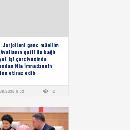
 Jorjoliani gənc müəllim
Avalianın qətli ilə bağlı
yət işi çərçivəsində
anılan Nia İmnadzenin
inə etiraz edib
08.2026 11:32
12