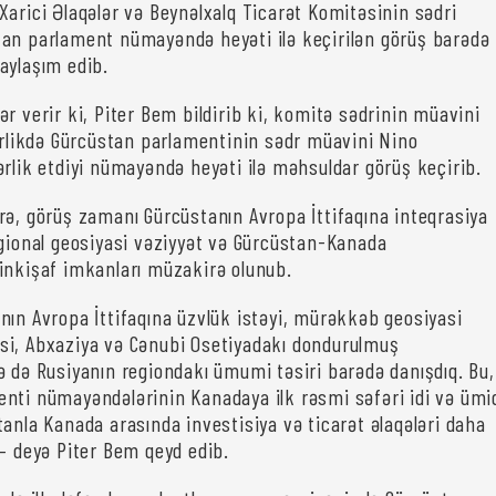
Xarici Əlaqələr və Beynəlxalq Ticarət Komitəsinin sədri
an parlament nümayəndə heyəti ilə keçirilən görüş barədə
aylaşım edib.
r verir ki, Piter Bem bildirib ki, komitə sədrinin müavini
birlikdə Gürcüstan parlamentinin sədr müavini Nino
ərlik etdiyi nümayəndə heyəti ilə məhsuldar görüş keçirib.
rə, görüş zamanı Gürcüstanın Avropa İttifaqına inteqrasiya
egional geosiyasi vəziyyət və Gürcüstan-Kanada
inkişaf imkanları müzakirə olunub.
nın Avropa İttifaqına üzvlük istəyi, mürəkkəb geosiyasi
si, Abxaziya və Cənubi Osetiyadakı dondurulmuş
ə də Rusiyanın regiondakı ümumi təsiri barədə danışdıq. Bu,
nti nümayəndələrinin Kanadaya ilk rəsmi səfəri idi və ümi
tanla Kanada arasında investisiya və ticarət əlaqələri daha
 – deyə Piter Bem qeyd edib.