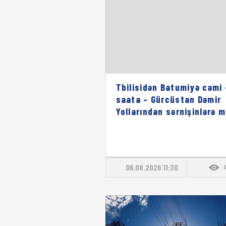
Tbilisidən Batumiyə cəmi
saata – Gürcüstan Dəmir
Yollarından sərnişinlərə 
06.08.2026 11:30