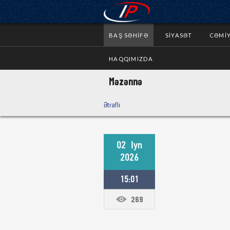
BAŞ SƏHIFƏ
SIYASƏT
CƏMI
HAQQIMIZDA
Məzənnə
Ətraflı
02
Iyn
2026
15:01
269