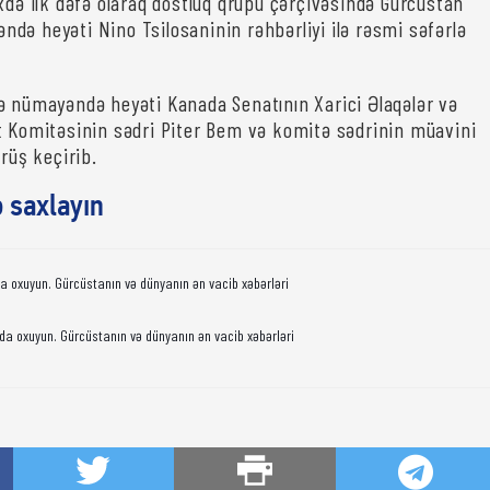
ixdə ilk dəfə olaraq dostluq qrupu çərçivəsində Gürcüstan
də heyəti Nino Tsilosaninin rəhbərliyi ilə rəsmi səfərlə
ə nümayəndə heyəti Kanada Senatının Xarici Əlaqələr və
t Komitəsinin sədri Piter Bem və komitə sədrinin müavini
örüş keçirib.
ə saxlayın
da oxuyun. Gürcüstanın və dünyanın ən vacib xəbərləri
da oxuyun. Gürcüstanın və dünyanın ən vacib xəbərləri