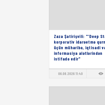
Zaza Şatirişvili: "‘Deep St
korporativ idarəetmə qu
üçün müharibə, iqtisadi v
informasiya alətlərindən
istifadə edir"
06.08.2026 11:40