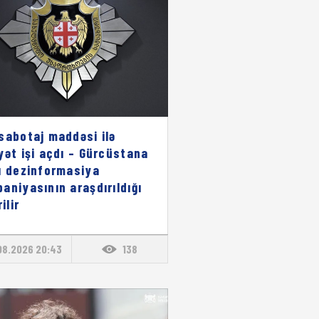
sabotaj maddəsi ilə
yət işi açdı – Gürcüstana
ı dezinformasiya
aniyasının araşdırıldığı
rilir
08.2026 20:43
138