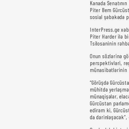
Kanada Senatının 
Piter Bem Gürcüst
sosial şəbəkədə p
InterPress.ge xəbə
Piter Harder ilə 
Tsilosaninin rəhb
Onun sözlərinə gö
perspektivləri, r
münasibətlərinin 
“Görüşdə Gürcüsta
mühitdə yerləşmə
münaqişələr, eləc
Gürcüstan parlame
edirəm ki, Gürcüs
da dərinləşəcək”,