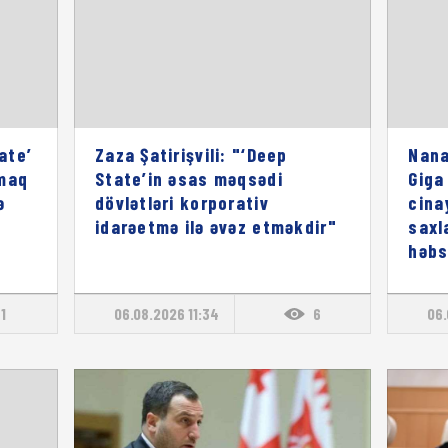
ate’
Zaza Şatirişvili: "‘Deep
Nana
rmaq
State’in əsas məqsədi
Giga 
ə
dövlətləri korporativ
cina
idarəetmə ilə əvəz etməkdir"
saxl
həbs
1
06.08.2026 11:34
6
06.