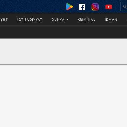
YYƏT
İQTISADIYYAT
DÜNYA
KRIMINAL
İDMAN