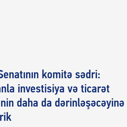
enatının komitə sədri:
nla investisiya və ticarət
inin daha da dərinləşəcəyinə
rik