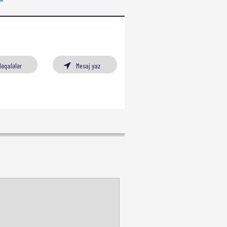
Məqalələr
Mesaj yaz