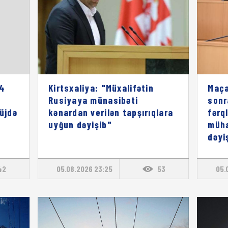
 4
Kirtsxaliya: "Müxalifətin
Maça
Rusiyaya münasibəti
sonr
müjdə
kənardan verilən tapşırıqlara
fərq
uyğun dəyişib"
müha
dəyi
42
05.08.2026 23:25
53
05.