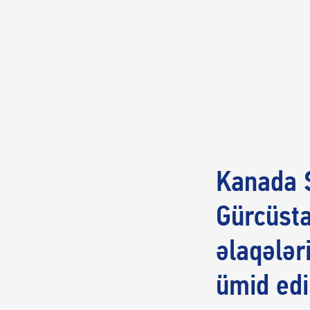
Kanada S
Gürcüsta
əlaqələr
ümid edi