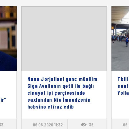
Nana Jorjoliani gənc müəllim
Tbil
Giga Avalianın qətli ilə bağlı
saat
cinayət işi çərçivəsində
Yoll
ir"
saxlanılan Nia İmnadzenin
həbsinə etiraz edib
33
06.08.2026 11:32
38
06.