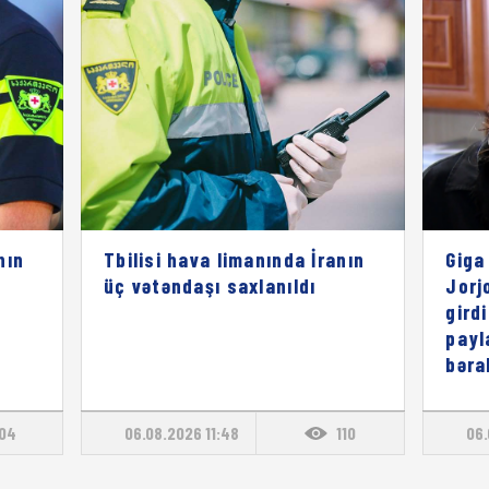
nın
Tbilisi hava limanında İranın
Giga
üç vətəndaşı saxlanıldı
Jorj
gird
payl
bəra
104
06.08.2026 11:48
110
06.