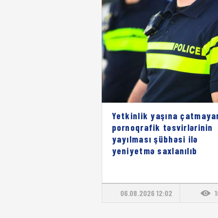
Yetkinlik yaşına çatmaya
pornoqrafik təsvirlərinin
yayılması şübhəsi ilə
yeniyetmə saxlanılıb
06.08.2026 12:02