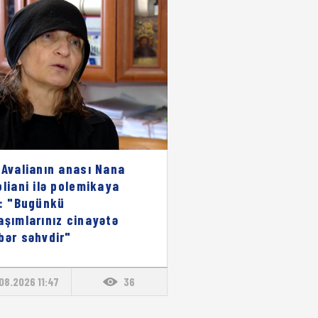
 Avalianın anası Nana
oliani ilə polemikaya
i: "Bugünkü
aşımlarınız cinayətə
bər səhvdir"
08.2026 11:47
36