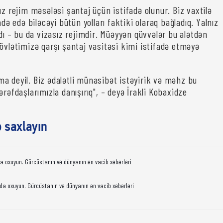
ız rejim məsələsi şantaj üçün istifadə olunur. Biz vaxtilə
adə edə biləcəyi bütün yolları faktiki olaraq bağladıq. Yalnız
ldı – bu da vizasız rejimdir. Müəyyən qüvvələr bu alətdən
dövlətimizə qarşı şantaj vasitəsi kimi istifadə etməyə
a deyil. Biz ədalətli münasibət istəyirik və məhz bu
ərəfdaşlarımızla danışırıq", – deyə İrakli Kobaxidze
ə saxlayın
da oxuyun. Gürcüstanın və dünyanın ən vacib xəbərləri
da oxuyun. Gürcüstanın və dünyanın ən vacib xəbərləri