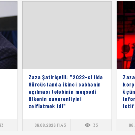
Zaza Şatirişvili: "2022-ci ildə
Zaza
Gürcüstanda ikinci cəbhənin
korp
açılması tələbinin məqsədi
üçün
ölkənin suverenliyini
info
zəiflətmək idi"
isti
33
06.08.2026 11:43
33
06.