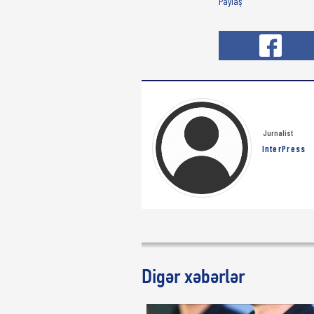
Paylaş
Jurnalist
InterPress
Digər xəbərlər