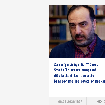
Zaza Şatirişvili: "‘Deep
State’in əsas məqsədi
dövlətləri korporativ
idarəetmə ilə əvəz etməkd
06.08.2026 11:34