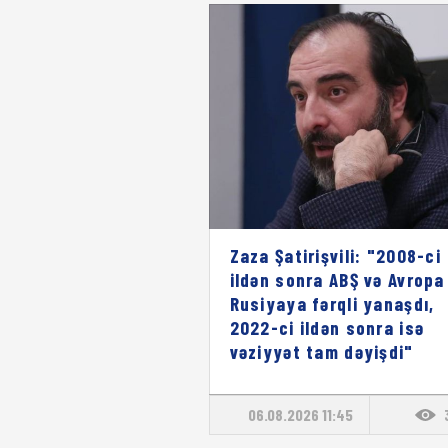
Zaza Şatirişvili: "2008-ci
ildən sonra ABŞ və Avropa
Rusiyaya fərqli yanaşdı,
2022-ci ildən sonra isə
vəziyyət tam dəyişdi"
06.08.2026 11:45