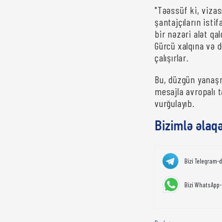
"Təəssüf ki, vizas
şantajçıların istif
bir nəzəri alət qa
Gürcü xalqına və 
çalışırlar.
Bu, düzgün yanaşm
mesajla avropalı t
vurğulayıb.
Bizimlə əlaq
Bizi Telegram-
Bizi WhatsApp-