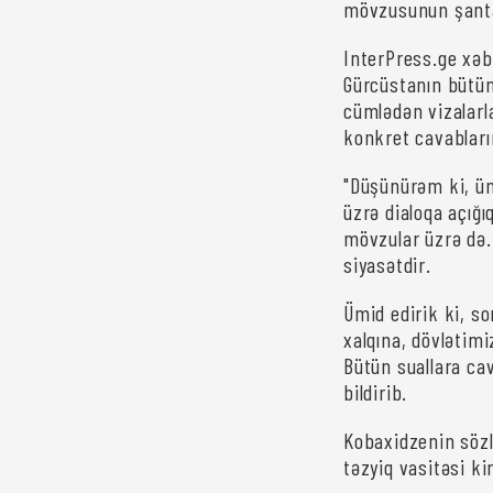
mövzusunun şantaj
InterPress.ge xəbə
Gürcüstanın bütün
cümlədən vizalarl
konkret cavabların
"Düşünürəm ki, üm
üzrə dialoqa açığı
mövzular üzrə də.
siyasətdir.
Ümid edirik ki, s
xalqına, dövlətim
Bütün suallara cav
bildirib.
Kobaxidzenin sözl
təzyiq vasitəsi ki