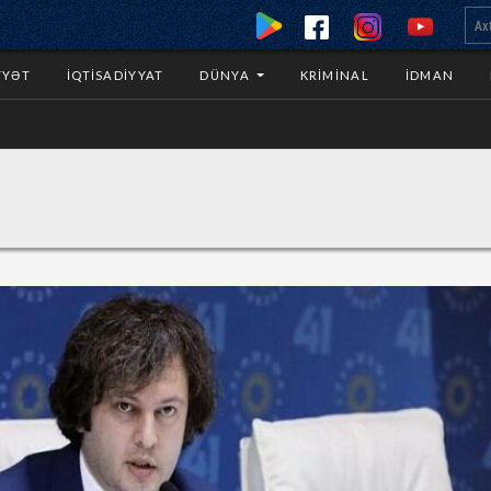
YYƏT
İQTISADIYYAT
DÜNYA
KRIMINAL
İDMAN