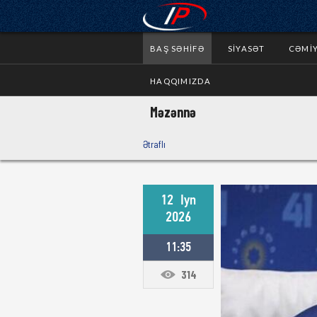
BAŞ SƏHIFƏ
SIYASƏT
CƏMI
HAQQIMIZDA
Məzənnə
Ətraflı
12
Iyn
2026
11:35
314