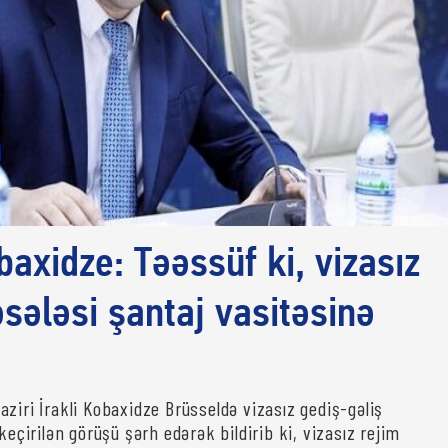
baxidze: Təəssüf ki, vizasız
sələsi şantaj vasitəsinə
ziri İrakli Kobaxidze Brüsseldə vizasız gediş-gəliş
 keçirilən görüşü şərh edərək bildirib ki, vizasız rejim