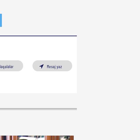
Məqalələr
Mesaj yaz