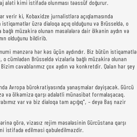
 aləti kimi istifadə olunması təəssüf doğurur.
r verir ki, Kobaxidze jurnalistlərə açıqlamasında
 istiqamətlər üzrə dialoqa açıq olduğunu və Brüsseldə, o
a bağlı müzakirə olunan məsələlərə dair ölkənin aydın və
ın olduğunu bildirib.
umi mənzərə hər kəs üçün aydındır. Biz bütün istiqamətlə
q, o cümlədən Brüsseldə vizalarla bağlı müzakirə olunan
 Bizim cavablarımız çox aydın və konkretdir. Qalan hər şey
onda Avropa bürokratiyasında yanaşmalar dəyişəcək. Gürcü
izə və ölkəmizə qarşı ədalətli münasibət formalaşacaq.
abımız var və biz dialoqa tam açığıq", – deyə Baş nazir
ərinə görə, vizasız rejim məsələsinin Gürcüstana qarşı
mi istifadə edilməsi qəbuledilməzdir.