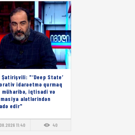
 Şatirişvili: "‘Deep State’
orativ idarəetmə qurmaq
 müharibə, iqtisadi və
rmasiya alətlərindən
fadə edir"
08.2026 11:40
40