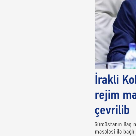
İrakli Ko
rejim mə
çevrilib
Gürcüstanın Baş na
məsələsi ilə bağlı