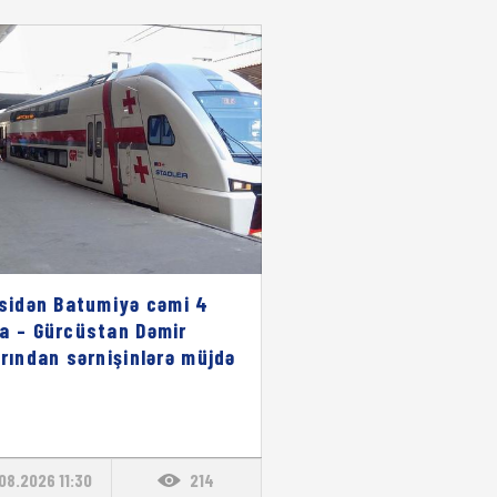
isidən Batumiyə cəmi 4
a – Gürcüstan Dəmir
arından sərnişinlərə müjdə
08.2026 11:30
214