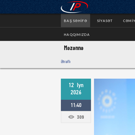
BAŞ SƏHIFƏ
SIYASƏT
CƏMI
HAQQIMIZDA
Məzənnə
Ətraflı
12
Iyn
2026
11:40
309