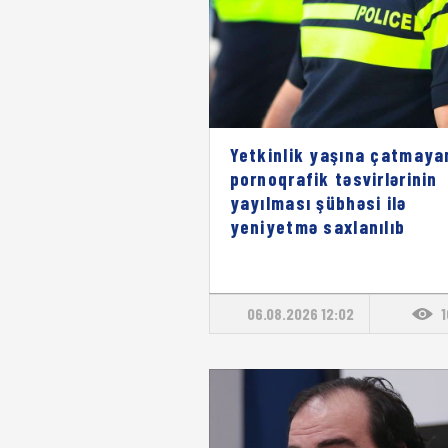
Yetkinlik yaşına çatmaya
pornoqrafik təsvirlərinin
yayılması şübhəsi ilə
yeniyetmə saxlanılıb
06.08.2026 12:02