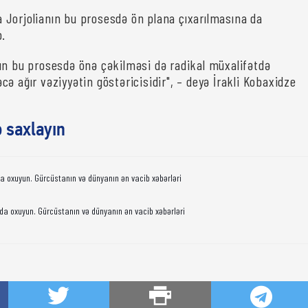
Jorjolianın bu prosesdə ön plana çıxarılmasına da
b.
ın bu prosesdə önə çəkilməsi də radikal müxalifətdə
ə ağır vəziyyətin göstəricisidir", – deyə İrakli Kobaxidze
ə saxlayın
da oxuyun. Gürcüstanın və dünyanın ən vacib xəbərləri
da oxuyun. Gürcüstanın və dünyanın ən vacib xəbərləri