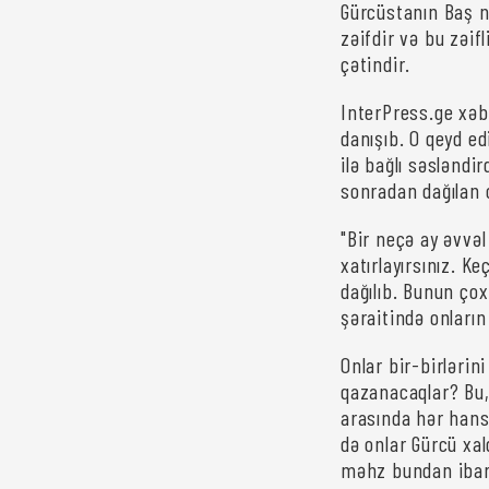
Gürcüstanın Baş na
zəifdir və bu zəif
çətindir.
InterPress.ge xəb
danışıb. O qeyd ed
ilə bağlı səslənd
sonradan dağılan o
"Bir neçə ay əvvəl
xatırlayırsınız. 
dağılıb. Bunun çox
şəraitində onların
Onlar bir-birlərin
qazanacaqlar? Bu, 
arasında hər hans
də onlar Gürcü xal
məhz bundan ibarət