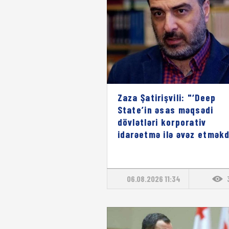
Zaza Şatirişvili: "‘Deep
State’in əsas məqsədi
dövlətləri korporativ
idarəetmə ilə əvəz etməkd
06.08.2026 11:34