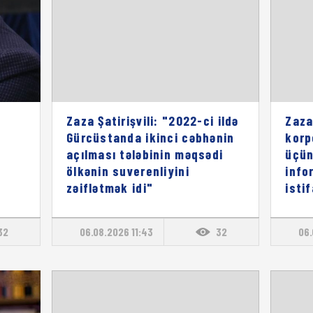
Zaza Şatirişvili: "2022-ci ildə
Zaza
Gürcüstanda ikinci cəbhənin
korp
açılması tələbinin məqsədi
üçün
ölkənin suverenliyini
info
zəiflətmək idi"
isti
32
06.08.2026 11:43
32
06.