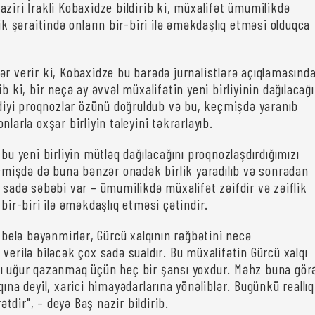
ziri İrakli Kobaxidze bildirib ki, müxalifət ümumilikdə
lik şəraitində onların bir-biri ilə əməkdaşlıq etməsi olduqca
ər verir ki, Kobaxidze bu barədə jurnalistlərə açıqlamasınd
ib ki, bir neçə ay əvvəl müxalifətin yeni birliyinin dağılacağı
irdiyi proqnozlar özünü doğruldub və bu, keçmişdə yaranıb
nlarla oxşar birliyin taleyini təkrarlayıb.
 bu yeni birliyin mütləq dağılacağını proqnozlaşdırdığımızı
Keçmişdə də buna bənzər onadək birlik yaradılıb və sonradan
 sadə səbəbi var – ümumilikdə müxalifət zəifdir və zəiflik
 bir-biri ilə əməkdaşlıq etməsi çətindir.
i belə bəyənmirlər, Gürcü xalqının rəğbətini necə
verilə biləcək çox sadə sualdır. Bu müxalifətin Gürcü xalqı
ı uğur qazanmaq üçün heç bir şansı yoxdur. Məhz buna gör
qına deyil, xarici himayədarlarına yönəliblər. Bugünkü reallıq
dir", – deyə Baş nazir bildirib.