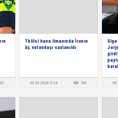
nın
Tbilisi hava limanında İranın
Giga
üç vətəndaşı saxlanıldı
Jorj
gird
payl
bəra
103
06.08.2026 11:48
109
06.