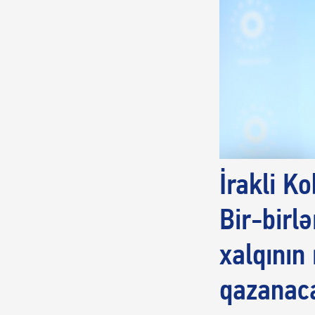
İrakli K
Bir-birl
xalqının
qazanac