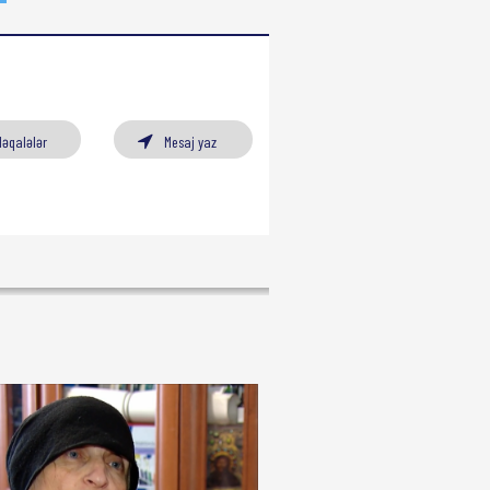
Məqalələr
Mesaj yaz