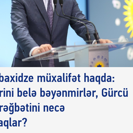
obaxidze müxalifət haqda:
ərini belə bəyənmirlər, Gürcü
 rəğbətini necə
aqlar?