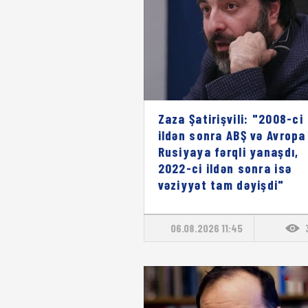
Zaza Şatirişvili: "2008-ci
ildən sonra ABŞ və Avropa
Rusiyaya fərqli yanaşdı,
2022-ci ildən sonra isə
vəziyyət tam dəyişdi"
06.08.2026 11:45