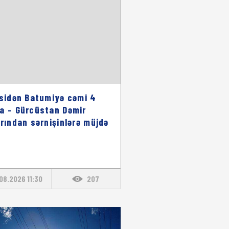
isidən Batumiyə cəmi 4
a – Gürcüstan Dəmir
arından sərnişinlərə müjdə
08.2026 11:30
207