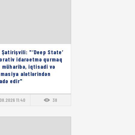
 Şatirişvili: "‘Deep State’
orativ idarəetmə qurmaq
 müharibə, iqtisadi və
rmasiya alətlərindən
fadə edir"
08.2026 11:40
38