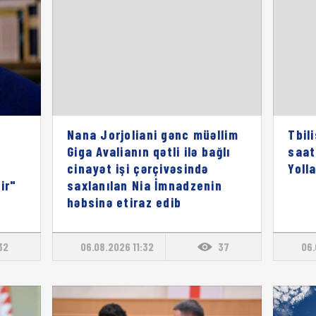
Nana Jorjoliani gənc müəllim
Tbil
Giga Avalianın qətli ilə bağlı
saat
cinayət işi çərçivəsində
Yoll
ir"
saxlanılan Nia İmnadzenin
həbsinə etiraz edib
32
06.08.2026 11:32
37
06.