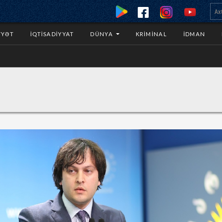
YYƏT
İQTISADIYYAT
DÜNYA
KRIMINAL
İDMAN