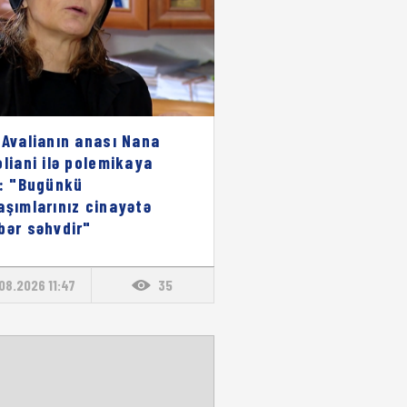
 Avalianın anası Nana
oliani ilə polemikaya
i: "Bugünkü
aşımlarınız cinayətə
bər səhvdir"
08.2026 11:47
35