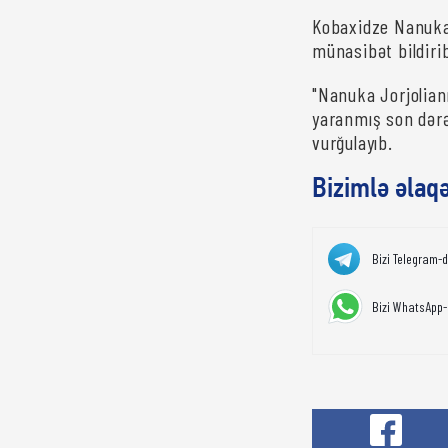
Kobaxidze Nanuka 
münasibət bildiri
"Nanuka Jorjolian
yaranmış son dərəc
vurğulayıb.
Bizimlə əlaq
Bizi Telegram-
Bizi WhatsApp-