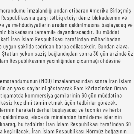
morandumu imzalandığı andan etibarən Amerika Birləşmiş
m Respublikasına qarşı tətbiq etdiyi dəniz blokadasının və
ə ya məhdudiyyətlərin aradan qaldırılmasına başlayacaq və
niz blokadasını tamamilə dayandıracaqdır. Bu müddət
kəti İran İslam Respublikası tərəfindən müharibədən
rə uyğun şəkildə tədricən bərpa ediləcəkdir. Bundan əlavə,
 Ştatları yekun saziş bağlandıqdan sonra 30 gün ərzində öz
İslam Respublikasının yaxınlığından çıxarmağı öhdəsinə
emorandumunun (MOU) imzalanmasından sonra İran İslam
ün ən yaxşı səylərini göstərərək Fars körfəzindən Oman
istiqamətdə kommersiya gəmilərinin 60 gün müddətinə
ükəsiz keçidini təmin etmək üçün tədbirlər görəcək.
rinin hərəkəti dərhal başlayacaq və texniki və hərbi
 qaldırılması, eləcə də minalardan təmizləmə işlərinin
alınaraq, bu tədbirlər İran İslam Respublikası tərəfindən 30
a keçiriləcək. İran İslam Respublikası Hörmüz boğazının