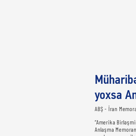
Müharibə
yoxsa A
ABŞ - İran Memo
“Amerika Birləşmiş
Anlaşma Memorand