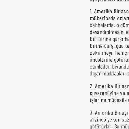
1. Amerika Birləşm
müharibədə onlar
cəbhələrdə, o cüm
dayandırılmasını 
bir-birinə qarşı 
birinə qarşı güc 
çəkinməyi, həmçin
öhdələrinə götürü
cümlədən Livanda 
digər müddəaları 
2. Amerika Birləşm
suverenliyinə və ə
işlərinə müdaxilə
3. Amerika Birləş
ərzində yekun saz
götürürlər. Bu müdd