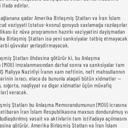
 ifadə edirlər.
ağlanana qədər Amerika Birləşmiş Ştatları və İran İslam
ud vəziyyəti (status-kvonu) qoruyub saxlamağa razılaşırlar
likası öz nüvə proqramının hazırkı vəziyyətini dəyişmədən
ka Birləşmiş Ştatları isə yeni sanksiyalar tətbiq etməyəcək
hərbi qüvvələr yerləşdirməyəcək.
əşmiş Ştatları öhdəsinə götürür ki, bu Anlaşma
MOU) imzalanmasından dərhal sonra və sanksiyalar tam
Ş Maliyyə Nazirliyi İranın xam neftinin, neft məhsullarının
ərinin ixracı, eləcə də bununla əlaqəli bütün xidmətlər —
, sığorta, nəqliyyat və digər xidmətlər üçün müvafiq
-lər) verəcək.
ləşmiş Ştatları bu Anlaşma Memorandumunun (MOU) icrasına
n etibarən İran İslam Respublikasına məxsus dondurulmuş v
udlaşdırılmış vəsait və aktivlərin tam istifadəyə açılmasını
sinə götürür. Amerika Birləşmiş Ştatları və İran İslam