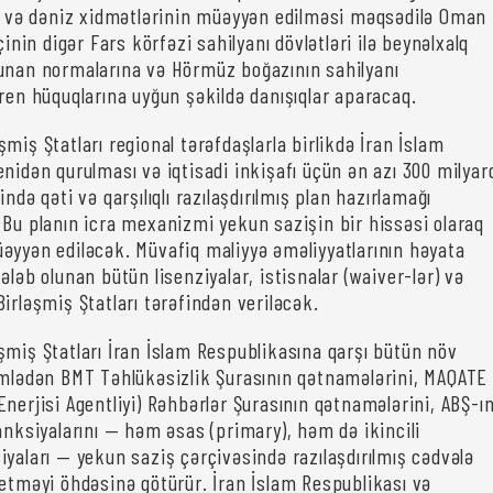
yi və dəniz xidmətlərinin müəyyən edilməsi məqsədilə Oman
çinin digər Fars körfəzi sahilyanı dövlətləri ilə beynəlxalq
unan normalarına və Hörmüz boğazının sahilyanı
eren hüquqlarına uyğun şəkildə danışıqlar aparacaq.
miş Ştatları regional tərəfdaşlarla birlikdə İran İslam
nidən qurulması və iqtisadi inkişafı üçün ən azı 300 milyar
ndə qəti və qarşılıqlı razılaşdırılmış plan hazırlamağı
 Bu planın icra mexanizmi yekun sazişin bir hissəsi olaraq
əyyən ediləcək. Müvafiq maliyyə əməliyyatlarının həyata
ələb olunan bütün lisenziyalar, istisnalar (waiver-lər) və
irləşmiş Ştatları tərəfindən veriləcək.
şmiş Ştatları İran İslam Respublikasına qarşı bütün növ
ümlədən BMT Təhlükəsizlik Şurasının qətnamələrini, MAQATE
nerjisi Agentliyi) Rəhbərlər Şurasının qətnamələrini, ABŞ-ı
anksiyalarını — həm əsas (primary), həm də ikincili
iyaları — yekun saziş çərçivəsində razılaşdırılmış cədvələ
 etməyi öhdəsinə götürür. İran İslam Respublikası və