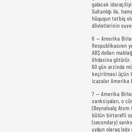
gələcək idarəçili
Sultanlığı ilə, həm
hüququn tətbiq ol
dövlətlərinin suv
6 — Amerika Birləş
Respublikasının ye
ABŞ dolları məbləği
öhdəsinə götürür.
60 gün ərzində mü
keçirilməsi üçün t
icazələr Amerika B
7 — Amerika Birlə
sanksiyaları, o c
(Beynəlxalq Atom E
bütün birtərəfli s
(secondary) sanks
uyğun olaraq ləğv