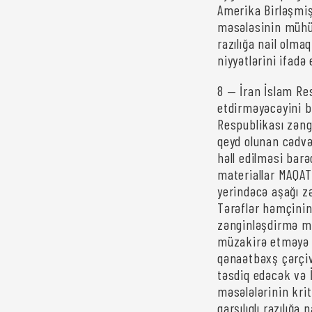
Amerika Birləşmiş 
məsələsinin mühüm
razılığa nail olm
niyyətlərini ifadə 
8 — İran İslam Re
etdirməyəcəyini bi
Respublikası zəngi
qeyd olunan cədvəl
həll edilməsi bar
materiallar MAQATE
yerindəcə aşağı z
Tərəflər həmçinin 
zənginləşdirmə məs
müzakirə etməyə r
qənaətbəxş çərçiv
təsdiq edəcək və 
məsələlərinin krit
qarşılıqlı razılığ