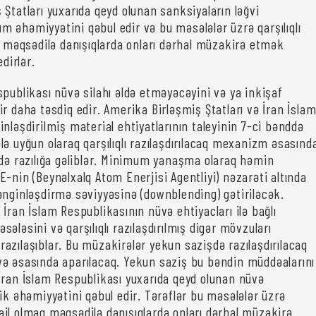
Ştatları yuxarıda qeyd olunan sanksiyaların ləğvi
 əhəmiyyətini qəbul edir və bu məsələlər üzrə qarşılıqlı
aq məqsədilə danışıqlarda onları dərhal müzakirə etmək
edirlər.
spublikası nüvə silahı əldə etməyəcəyini və ya inkişaf
r daha təsdiq edir. Amerika Birləşmiş Ştatları və İran İsla
nləşdirilmiş material ehtiyatlarının taleyinin 7-ci bənddə
ə uyğun olaraq qarşılıqlı razılaşdırılacaq mexanizm əsasınd
ədə razılığa gəliblər. Minimum yanaşma olaraq həmin
-nin (Beynəlxalq Atom Enerjisi Agentliyi) nəzarəti altında
ənginləşdirmə səviyyəsinə (downblending) gətiriləcək.
İran İslam Respublikasının nüvə ehtiyacları ilə bağlı
ələsini və qarşılıqlı razılaşdırılmış digər mövzuları
azılaşıblar. Bu müzakirələr yekun sazişdə razılaşdırılacaq
ə əsasında aparılacaq. Yekun saziş bu bəndin müddəalarını
İran İslam Respublikası yuxarıda qeyd olunan nüvə
ik əhəmiyyətini qəbul edir. Tərəflər bu məsələlər üzrə
a nail olmaq məqsədilə danışıqlarda onları dərhal müzakirə