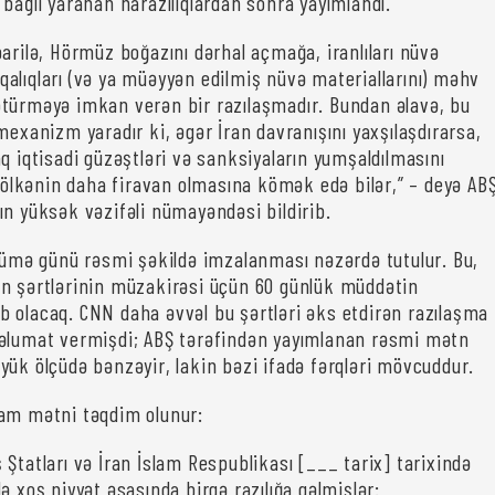
bağlı yaranan narazılıqlardan sonra yayımlandı.
arilə, Hörmüz boğazını dərhal açmağa, iranlıları nüvə
lı qalıqları (və ya müəyyən edilmiş nüvə materiallarını) məhv
türməyə imkan verən bir razılaşmadır. Bundan əlavə, bu
mexanizm yaradır ki, əgər İran davranışını yaxşılaşdırarsa,
q iqtisadi güzəştləri və sanksiyaların yumşaldılmasını
a ölkənin daha firavan olmasına kömək edə bilər,” – deyə AB
ın yüksək vəzifəli nümayəndəsi bildirib.
ə günü rəsmi şəkildə imzalanması nəzərdə tutulur. Bu,
n şərtlərinin müzakirəsi üçün 60 günlük müddətin
 olacaq. CNN daha əvvəl bu şərtləri əks etdirən razılaşma
məlumat vermişdi; ABŞ tərəfindən yayımlanan rəsmi mətn
yük ölçüdə bənzəyir, lakin bəzi ifadə fərqləri mövcuddur.
am mətni təqdim olunur:
Ştatları və İran İslam Respublikası [___ tarix] tarixində
ə xoş niyyət əsasında birgə razılığa gəlmişlər: