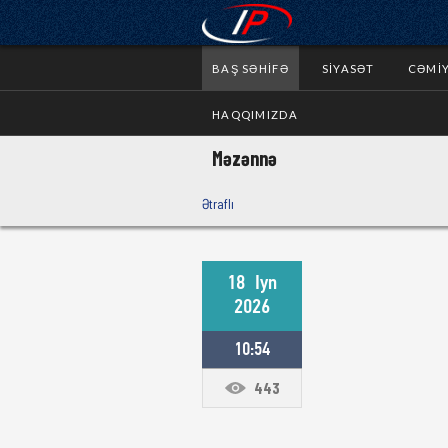
BAŞ SƏHIFƏ
SIYASƏT
CƏMI
HAQQIMIZDA
Məzənnə
Ətraflı
18
Iyn
2026
10:54
443