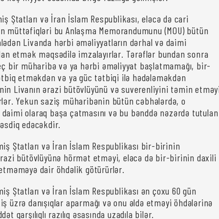
iş Ştatları və İran İslam Respublikası, eləcə də cari
ın müttəfiqləri bu Anlaşma Memorandumunu (MOU) bütün
lədən Livanda hərbi əməliyyatların dərhal və daimi
elan etmək məqsədilə imzalayırlar. Tərəflər bundan sonra
heç bir müharibə və ya hərbi əməliyyat başlatmamağı, bir-
tətbiq etməkdən və ya güc tətbiqi ilə hədələməkdən
in Livanın ərazi bütövlüyünü və suverenliyini təmin etməy
rlər. Yekun saziş müharibənin bütün cəbhələrdə, o
daimi olaraq başa çatmasını və bu bənddə nəzərdə tutulan
təsdiq edəcəkdir.
iş Ştatları və İran İslam Respublikası bir-birinin
razi bütövlüyünə hörmət etməyi, eləcə də bir-birinin daxili
 etməməyə dair öhdəlik götürürlər.
miş Ştatları və İran İslam Respublikası ən çoxu 60 gün
iş üzrə danışıqlar aparmağı və onu əldə etməyi öhdələrinə
ət qarşılıqlı razılıq əsasında uzadıla bilər.