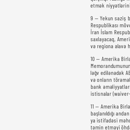
etmək niyyətlərini
9 — Yekun saziş b
Respublikası mövc
İran İslam Respub
saxlayacaq, Ameri
və regiona əlavə 
10 — Amerika Birl
Memorandumunun (
ləğv edilənədək AB
və onların törəməl
bank əməliyyatları
istisnalar (waiver
11 — Amerika Bir
başlanıldığı anda
ya istifadəsi məhd
təmin etməyi öhdə