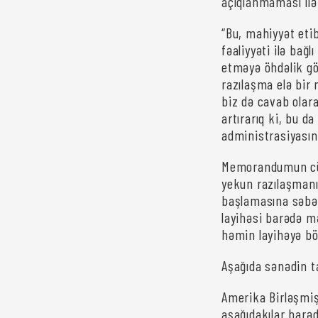
açıqlanmaması ilə 
“Bu, mahiyyət etib
fəaliyyəti ilə bağ
etməyə öhdəlik gö
razılaşma elə bir 
biz də cavab olara
artırarıq ki, bu d
administrasiyasın
Memorandumun cüm
yekun razılaşmanı
başlamasına səbəb
layihəsi barədə 
həmin layihəyə bö
Aşağıda sənədin t
Amerika Birləşmiş 
aşağıdakılar barəd