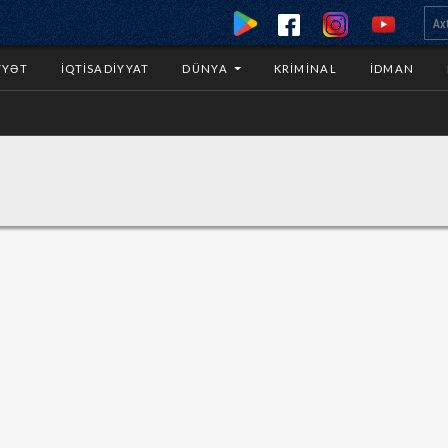
YYƏT
İQTISADIYYAT
DÜNYA
KRIMINAL
İDMAN