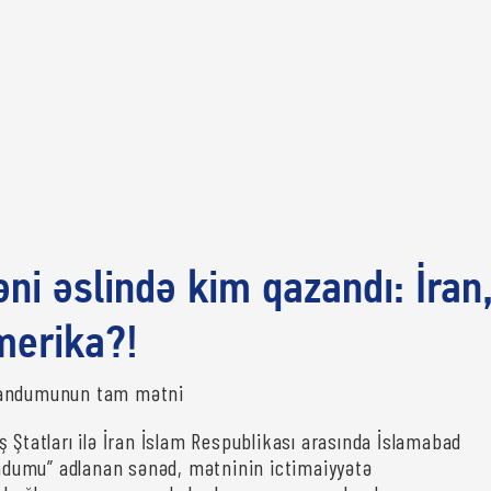
ni əslində kim qazandı: İran
merika?!
randumunun tam mətni
 Ştatları ilə İran İslam Respublikası arasında İslamabad
umu” adlanan sənəd, mətninin ictimaiyyətə