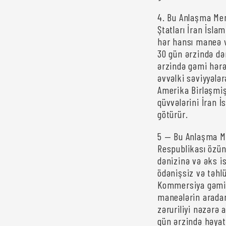
4. Bu Anlaşma Me
Ştatları İran İsla
hər hansı maneə v
30 gün ərzində də
ərzində gəmi hərə
əvvəlki səviyyələ
Amerika Birləşmiş
qüvvələrini İran 
götürür.
5 — Bu Anlaşma M
Respublikası özün
dənizinə və əks 
ödənişsiz və təhl
Kommersiya gəmilə
maneələrin aradan
zəruriliyi nəzərə 
gün ərzində həyat