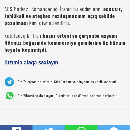
ABŞ Mərkəzi Komandanlığı İranın bu addımlarını
əsassız,
təhlükəli və atəşkəs razılaşmasının açıq şəkildə
pozulması
kimi qiymətləndirib.
Xatırladaq ki, İran
bazar ertəsi və çərşənbə axşamı
Hörmüz boğazında kommersiya gəmilərinə üç hücum
həyata keçirmişdi
.
Bizimlə əlaqə saxlayın
Bizi Telegram-da oxuyun. Gürcüstanın və dünyanın ən vacib xəbərləri
Bizi WhatsApp-da oxuyun. Gürcüstanın və dünyanın ən vacib xəbərləri