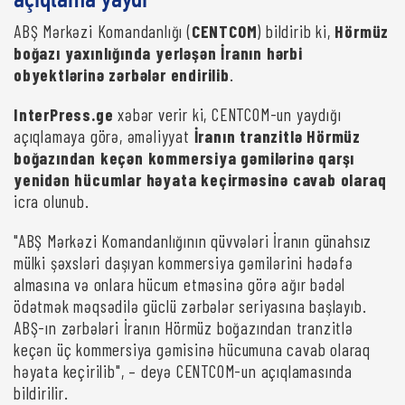
açıqlama yaydı
ABŞ Mərkəzi Komandanlığı (
CENTCOM
) bildirib ki,
Hörmüz
boğazı yaxınlığında yerləşən İranın hərbi
obyektlərinə zərbələr endirilib
.
InterPress.ge
xəbər verir ki, CENTCOM-un yaydığı
açıqlamaya görə, əməliyyat
İranın tranzitlə Hörmüz
boğazından keçən kommersiya gəmilərinə qarşı
yenidən hücumlar həyata keçirməsinə cavab olaraq
icra olunub.
"ABŞ Mərkəzi Komandanlığının qüvvələri İranın günahsız
mülki şəxsləri daşıyan kommersiya gəmilərini hədəfə
almasına və onlara hücum etməsinə görə ağır bədəl
ödətmək məqsədilə güclü zərbələr seriyasına başlayıb.
ABŞ-ın zərbələri İranın Hörmüz boğazından tranzitlə
keçən üç kommersiya gəmisinə hücumuna cavab olaraq
həyata keçirilib", – deyə CENTCOM-un açıqlamasında
bildirilir.