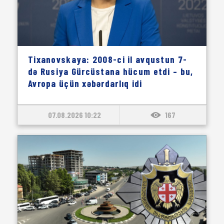
Tixanovskaya: 2008-ci il avqustun 7-
də Rusiya Gürcüstana hücum etdi – bu,
Avropa üçün xəbərdarlıq idi
07.08.2026 10:22
167