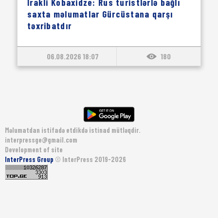
İrakli Kobaxidze: Rus turistlərlə bağlı
saxta məlumatlar Gürcüstana qarşı
təxribatdır
06.08.2026 18:07
180
Məlumatdan istifadə etdikdə istinad mütləqdir.
interpressge@gmail.com
Development of site
InterPress Group
© InterPress 2019-2026