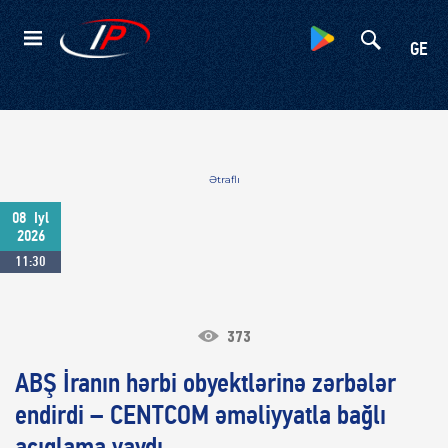
Kateqoriyalar
GE
Ətraflı
08
Iyl
2026
11:30
373
ABŞ İranın hərbi obyektlərinə zərbələr
endirdi – CENTCOM əməliyyatla bağlı