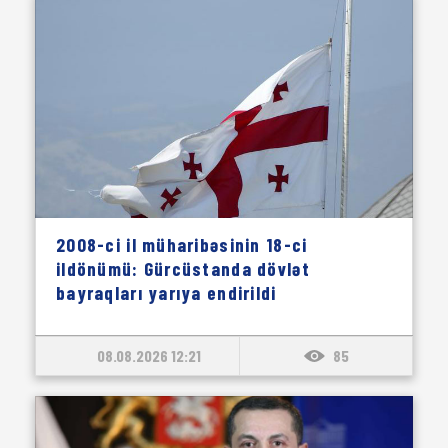
2008-ci il müharibəsinin 18-ci
ildönümü: Gürcüstanda dövlət
bayraqları yarıya endirildi
08.08.2026 12:21
85