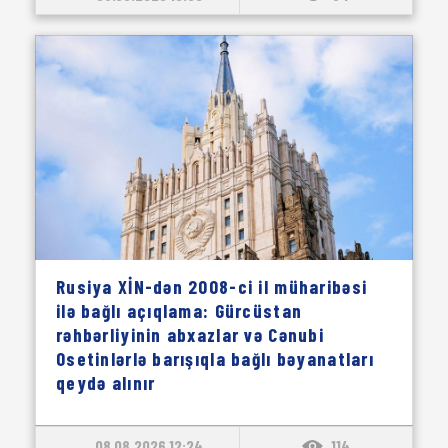
Rusiya XİN-dən 2008-ci il müharibəsi
ilə bağlı açıqlama: Gürcüstan
rəhbərliyinin abxazlar və Cənubi
Osetinlərlə barışıqla bağlı bəyanatları
qeydə alınır
08.08.2026 12:24
114