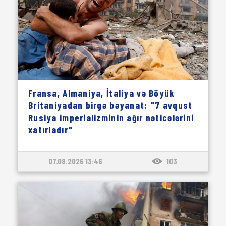
Fransa, Almaniya, İtaliya və Böyük
Britaniyadan birgə bəyanat: "7 avqust
Rusiya imperializminin ağır nəticələrini
xatırladır"
07.08.2026 13:46
103