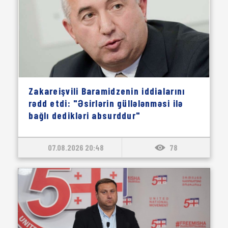
Zakareişvili Baramidzenin iddialarını
rədd etdi: "Əsirlərin güllələnməsi ilə
bağlı dedikləri absurddur"
07.08.2026 20:48
78