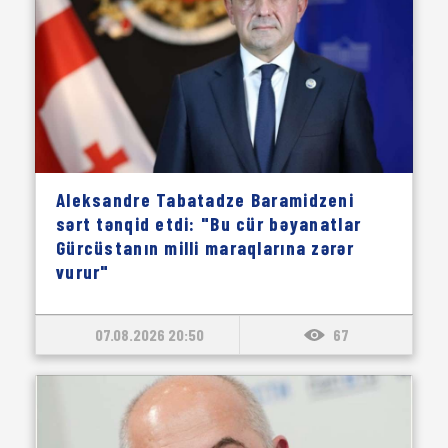
Aleksandre Tabatadze Baramidzeni
sərt tənqid etdi: "Bu cür bəyanatlar
Gürcüstanın milli maraqlarına zərər
vurur"
07.08.2026 20:50
67