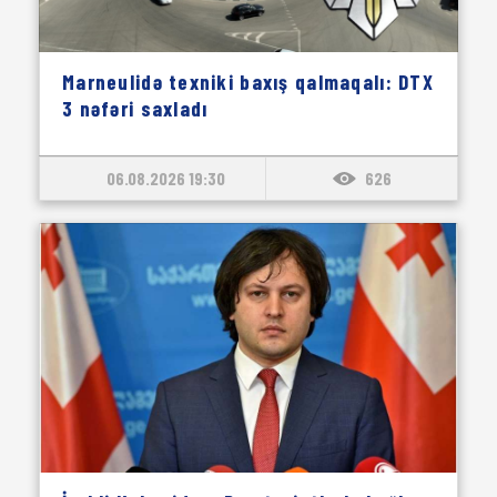
Marneulidə texniki baxış qalmaqalı: DTX
3 nəfəri saxladı
06.08.2026 19:30
626