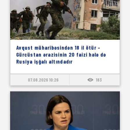
Avqust müharibəsindən 18 il ötür –
Gürcüstan ərazisinin 20 faizi hələ də
Rusiya işğalı altındadır
07.08.2026 10:26
183