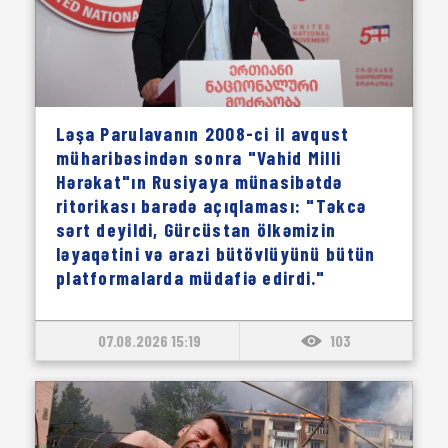
Ləşa Parulavanın 2008-ci il avqust
müharibəsindən sonra "Vahid Milli
Hərəkat"ın Rusiyaya münasibətdə
ritorikası barədə açıqlaması: "Təkcə
sərt deyildi, Gürcüstan ölkəmizin
ləyaqətini və ərazi bütövlüyünü bütün
platformalarda müdafiə edirdi."
07.08.2026 15:19
103