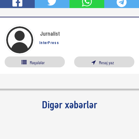
Jurnalist
InterPress
Məqalələr
Mesaj yaz
Digər xəbərlər