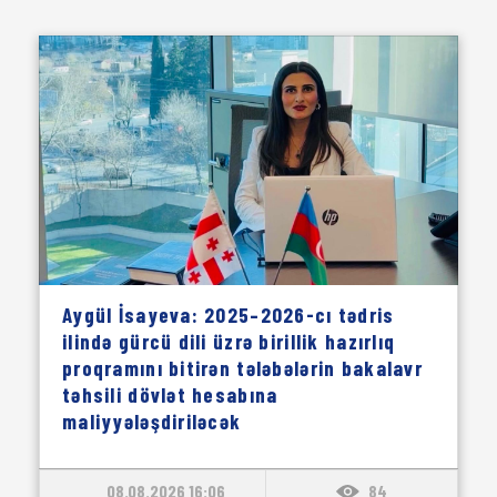
Aygül İsayeva: 2025–2026-cı tədris
ilində gürcü dili üzrə birillik hazırlıq
proqramını bitirən tələbələrin bakalavr
təhsili dövlət hesabına
maliyyələşdiriləcək
08.08.2026 16:06
84