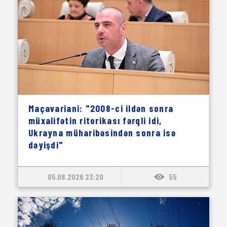
Maçavariani: "2008-ci ildən sonra
müxalifətin ritorikası fərqli idi,
Ukrayna müharibəsindən sonra isə
dəyişdi"
05.08.2026 23:20
55