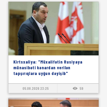
Kirtsxaliya: "Müxalifətin Rusiyaya
münasibəti kənardan verilən
tapşırıqlara uyğun dəyişib"
05.08.2026 23:25
59