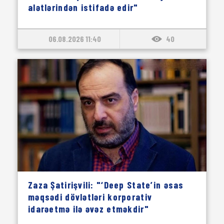
alətlərindən istifadə edir"
06.08.2026 11:40
40
Zaza Şatirişvili: "‘Deep State’in əsas
məqsədi dövlətləri korporativ
idarəetmə ilə əvəz etməkdir"