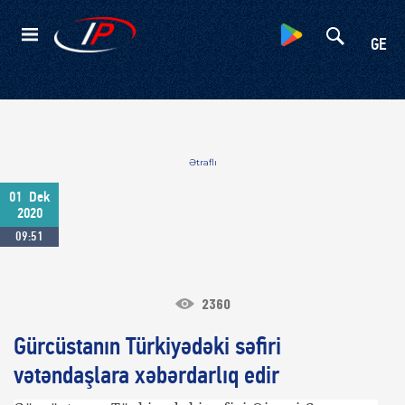
Kateqoriyalar
GE
Ətraflı
01
Dek
2020
09:51
2360
Gürcüstanın Türkiyədəki səfiri
vətəndaşlara xəbərdarlıq edir