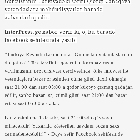
Gürcüstanın Türkiyədəki səfiri
Qiorqi
Cancqava
vətəndaşlara məhdudiyyətlər barədə
xəbərdarlıq edir.
InterPress.ge
xəbər verir ki, o, bu barədə
facebook səhifəsində yazıb.
“Türkiyə Respublikasında olan Gürcüstan vətəndaşlarının
diqqətinə! Türk tərəfinin qərarı ilə, koronavirusun
yayılmasının prevensiyası çərçivəsində, ölkə miqyası ilə,
vətəndaşlara bazar ertəsindən cümə günü daxil olmaqla
saat 21:00-dan saat 05:00-a qədər küçəyə çıxmaq qadağan
edilir, şənbə-bazar isə, cümü günü saat 21:00-dan bazar
ertəsi saat 05:00-a qədər.
Bu tənzimləmə 1 dekabr, saat 21: 00-da qüvvəyə
minəcəkdir! Yuxarıda göstərilən qaydanı pozan şəxs
cərimələnəcəkdir!
” -
Deyə səfir Facebook səhifəsində