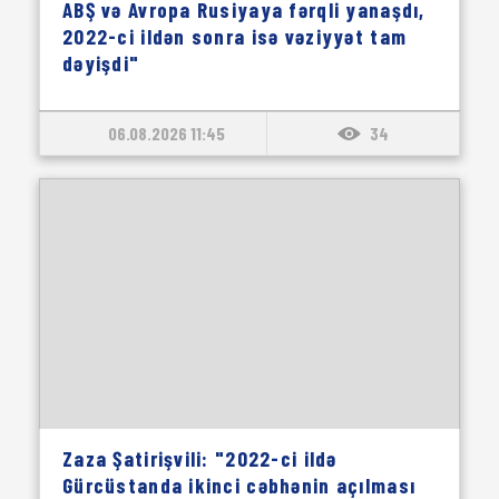
ABŞ və Avropa Rusiyaya fərqli yanaşdı,
2022-ci ildən sonra isə vəziyyət tam
dəyişdi"
06.08.2026 11:45
34
Zaza Şatirişvili: "2022-ci ildə
Gürcüstanda ikinci cəbhənin açılması