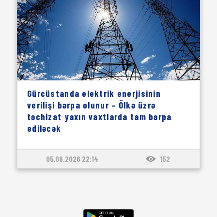
Gürcüstanda elektrik enerjisinin
verilişi bərpa olunur – Ölkə üzrə
təchizat yaxın vaxtlarda tam bərpa
ediləcək
05.08.2026 22:14
152