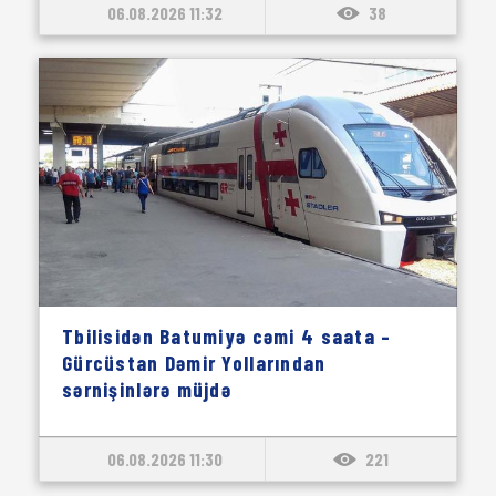
06.08.2026 11:32
38
Tbilisidən Batumiyə cəmi 4 saata –
Gürcüstan Dəmir Yollarından
sərnişinlərə müjdə
06.08.2026 11:30
221