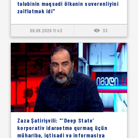
tələbinin məqsədi ölkənin suverenliyini
zəiflətmək idi"
06.08.2026 11:43
33
Zaza Şatirişvili: "‘Deep State’
korporativ idarəetmə qurmaq üçün
müharibə, iqtisadi və informasiya