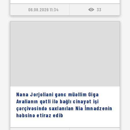
06.08.2026 11:34
33
Nana Jorjoliani gənc müəllim Giga
Avalianın qətli ilə bağlı cinayət işi
çərçivəsində saxlanılan Nia İmnadzenin
həbsinə etiraz edib