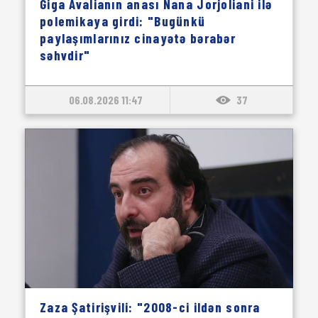
Giga Avalianın anası Nana Jorjoliani ilə
polemikaya girdi: "Bugünkü
paylaşımlarınız cinayətə bərabər
səhvdir"
06.08.2026 11:47
37
Zaza Şatirişvili: "2008-ci ildən sonra