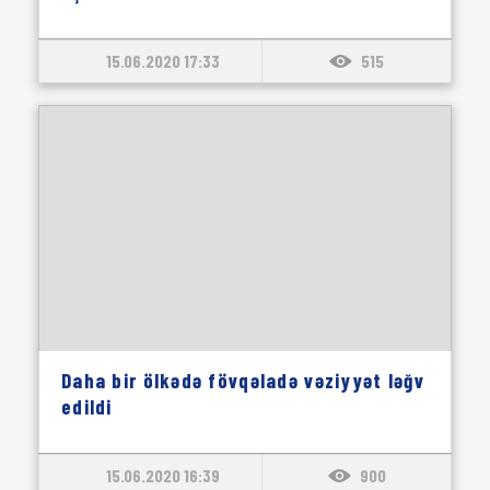
15.06.2020 17:33
515
Daha bir ölkədə fövqəladə vəziyyət ləğv
edildi
15.06.2020 16:39
900