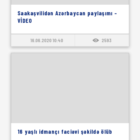
Saakaşvilidən Azərbaycan paylaşımı –
VİDEO
16.06.2020 10:40
2593
16 yaşlı idmançı faciəvi şəkildə ölüb