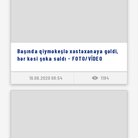
Başında qiyməkeşlə xəstəxanaya gəldi,
hər kəsi şoka saldı - FOTO/VİDEO
16.06.2020 08:54
1194