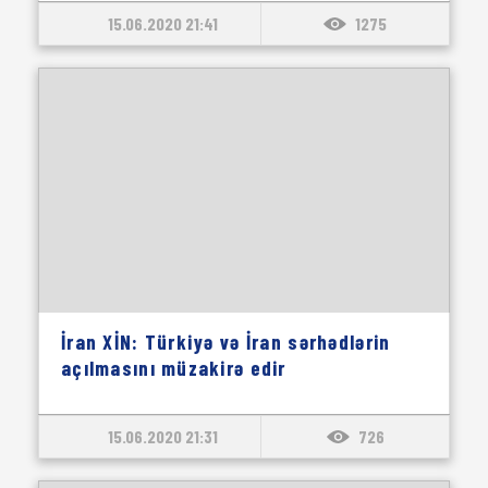
15.06.2020 21:41
1275
İran XİN: Türkiyə və İran sərhədlərin
açılmasını müzakirə edir
15.06.2020 21:31
726