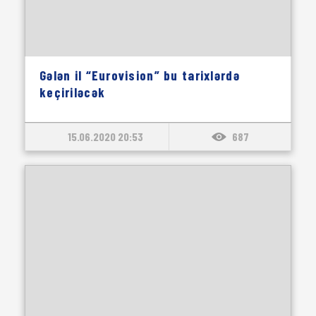
Gələn il “Eurovision” bu tarixlərdə
keçiriləcək
15.06.2020 20:53
687