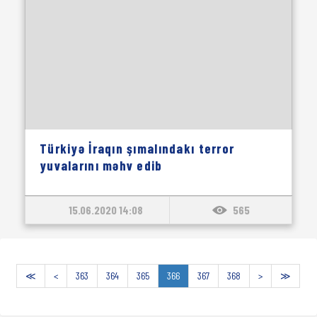
Türkiyə İraqın şımalındakı terror
yuvalarını məhv edib
15.06.2020 14:08
565
≪
<
363
364
365
366
367
368
>
≫