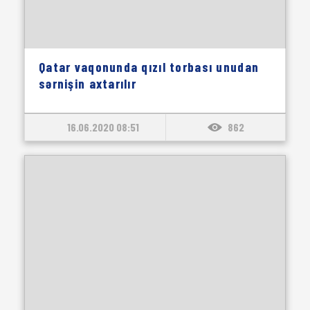
Qatar vaqonunda qızıl torbası unudan
sərnişin axtarılır
16.06.2020 08:51
862