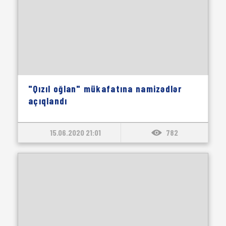
"Qızıl oğlan" mükafatına namizədlər
açıqlandı
15.06.2020 21:01
782