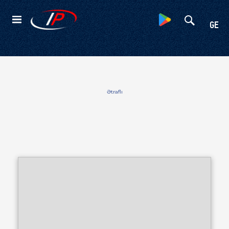
Kateqoriyalar
GE
Ətraflı