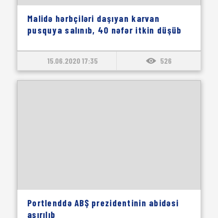
Malidə hərbçiləri daşıyan karvan
pusquya salınıb, 40 nəfər itkin düşüb
15.06.2020 17:35
526
Portlenddə ABŞ prezidentinin abidəsi
aşırılıb