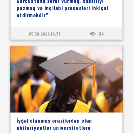
Gürcüstana zərər vurmaq, sabitliyi
pozmaq və inqilabi prosesləri inkişaf
etdirməkdir"
05.08.2026 14:31
114
İşğal olunmuş ərazilərdən olan
abituriyentlər universitetlərə