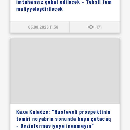
imtahansız qəbul ediləcək – Təhsil tam
maliyyələşdiriləcək
05.08.2026 11:38
171
Kaxa Kaladze: "Rustaveli prospektinin
təmiri noyabrın sonunda başa çatacaq
– Dezinformasiyaya inanmayın"