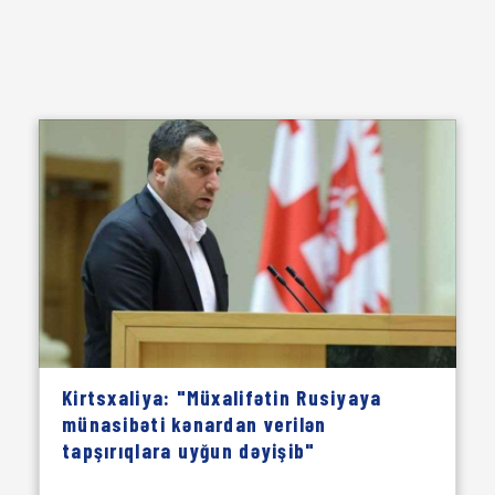
Kirtsxaliya: "Müxalifətin Rusiyaya
münasibəti kənardan verilən
tapşırıqlara uyğun dəyişib"