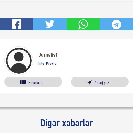
Jurnalist
InterPress
Məqalələr
Mesaj yaz
Digər xəbərlər