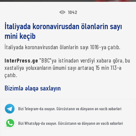
1042
İtaliyada koronavirusdan ölənlərin sayı
mini keçib
İtaliyada koronavirusdan ölənlərin sayı 1016-ya çatıb.
InterPress.ge
"BBC"yə istinadən verdiyi xəbərə görə, bu
xəstəliyə yoluxanların ümumi sayı artaraq 15 min 113-ə
çatıb.
Bizimlə əlaqə saxlayın
Bizi Telegram-da oxuyun. Gürcüstanın və dünyanın ən vacib xəbərləri
Bizi WhatsApp-da oxuyun. Gürcüstanın və dünyanın ən vacib xəbərləri