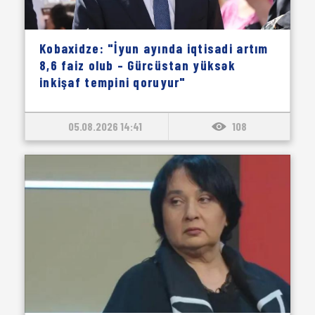
Kobaxidze: "İyun ayında iqtisadi artım
8,6 faiz olub – Gürcüstan yüksək
inkişaf tempini qoruyur"
05.08.2026 14:41
108