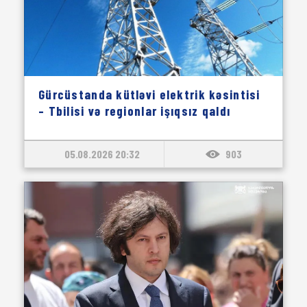
Gürcüstanda kütləvi elektrik kəsintisi
– Tbilisi və regionlar işıqsız qaldı
05.08.2026 20:32
903