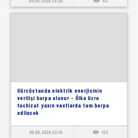
05.08.2026 23:20
43
Gürcüstanda elektrik enerjisinin
verilişi bərpa olunur – Ölkə üzrə
təchizat yaxın vaxtlarda tam bərpa
ediləcək
05.08.2026 22:14
122