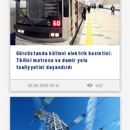
Gürcüstanda kütləvi elektrik kəsintisi:
Tbilisi metrosu və dəmir yolu
fəaliyyətini dayandırdı
05.08.2026 20:41
422