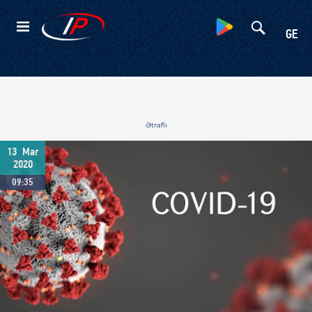
Kateqoriyalar
GE
Ətraflı
13
Mar
2020
09:35