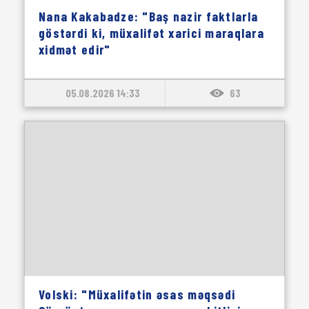
Nana Kakabadze: "Baş nazir faktlarla
göstərdi ki, müxalifət xarici maraqlara
xidmət edir"
05.08.2026 14:33
63
Volski: "Müxalifətin əsas məqsədi