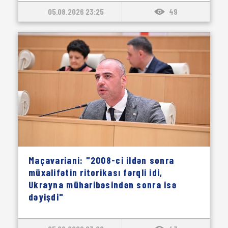
05.08.2026 23:25
49
Maçavariani: "2008-ci ildən sonra
müxalifətin ritorikası fərqli idi,
Ukrayna müharibəsindən sonra isə
dəyişdi"