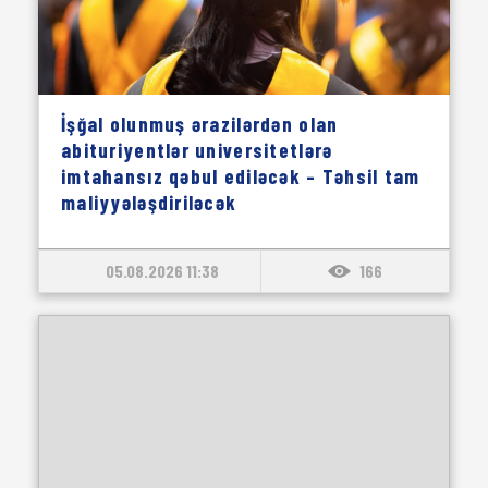
İşğal olunmuş ərazilərdən olan
abituriyentlər universitetlərə
imtahansız qəbul ediləcək – Təhsil tam
maliyyələşdiriləcək
05.08.2026 11:38
166