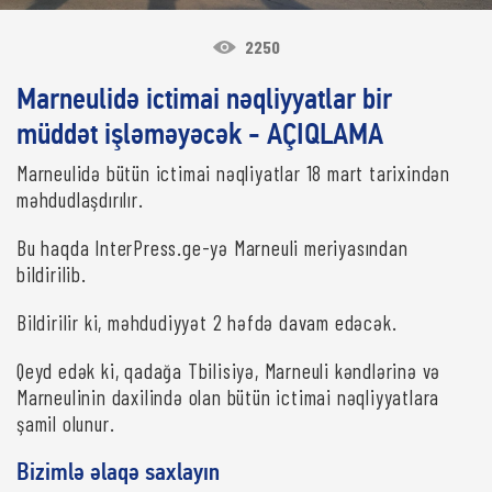
2250
Marneulidə ictimai nəqliyyatlar bir
müddət işləməyəcək - AÇIQLAMA
Marneulidə bütün ictimai nəqliyatlar 18 mart tarixindən
məhdudlaşdırılır.
Bu haqda InterPress.ge-yə Marneuli meriyasından
bildirilib.
Bildirilir ki, məhdudiyyət 2 həfdə davam edəcək.
Qeyd edək ki, qadağa Tbilisiyə, Marneuli kəndlərinə və
Marneulinin daxilində olan bütün ictimai nəqliyyatlara
şamil olunur.
Bizimlə əlaqə saxlayın