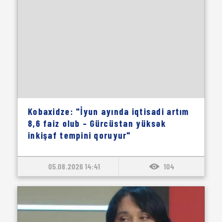
Kobaxidze: "İyun ayında iqtisadi artım
8,6 faiz olub – Gürcüstan yüksək
inkişaf tempini qoruyur"
05.08.2026 14:41
104