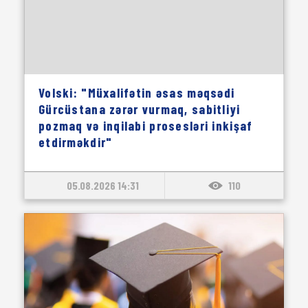
Volski: "Müxalifətin əsas məqsədi
Gürcüstana zərər vurmaq, sabitliyi
pozmaq və inqilabi prosesləri inkişaf
etdirməkdir"
05.08.2026 14:31
110