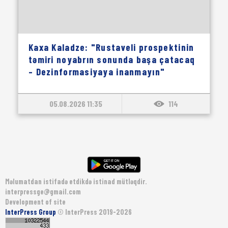
Kaxa Kaladze: "Rustaveli prospektinin
təmiri noyabrın sonunda başa çatacaq
– Dezinformasiyaya inanmayın"
05.08.2026 11:35
114
Məlumatdan istifadə etdikdə istinad mütləqdir.
interpressge@gmail.com
Development of site
InterPress Group
© InterPress 2019-2026