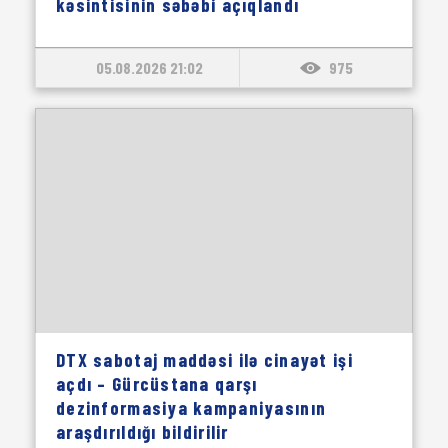
kəsintisinin səbəbi açıqlandı
05.08.2026 21:02
975
DTX sabotaj maddəsi ilə cinayət işi
açdı – Gürcüstana qarşı
dezinformasiya kampaniyasının
araşdırıldığı bildirilir