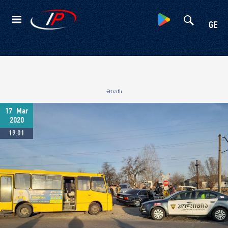
Kateqoriyalar
GE
Ətraflı
17
Mar
2020
19:01