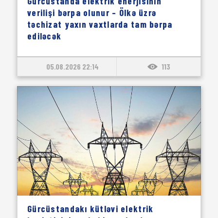
Gürcüstanda elektrik enerjisinin
verilişi bərpa olunur – Ölkə üzrə
təchizat yaxın vaxtlarda tam bərpa
ediləcək
05.08.2026 22:14
113
Gürcüstandakı kütləvi elektrik