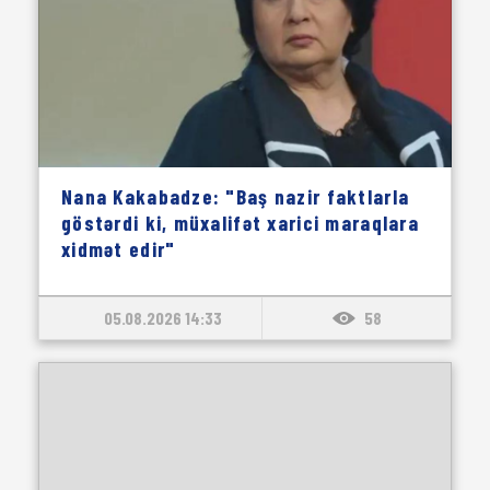
Nana Kakabadze: "Baş nazir faktlarla
göstərdi ki, müxalifət xarici maraqlara
xidmət edir"
05.08.2026 14:33
58