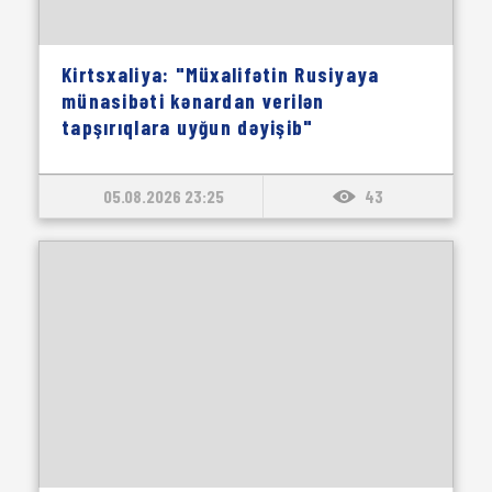
Kirtsxaliya: "Müxalifətin Rusiyaya
münasibəti kənardan verilən
tapşırıqlara uyğun dəyişib"
05.08.2026 23:25
43