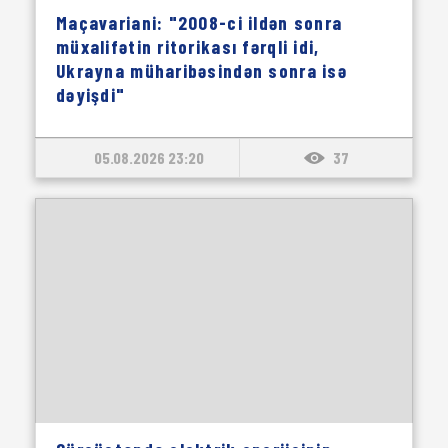
Maçavariani: "2008-ci ildən sonra
müxalifətin ritorikası fərqli idi,
Ukrayna müharibəsindən sonra isə
dəyişdi"
05.08.2026 23:20
37