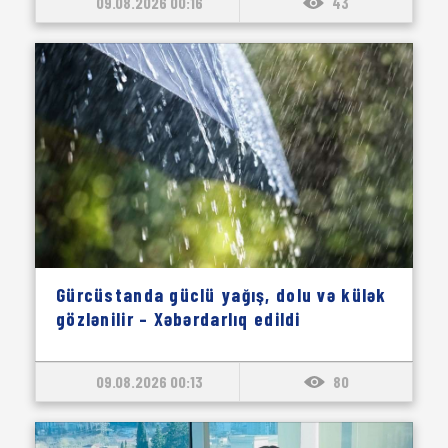
09.08.2026 00:16
43
Gürcüstanda güclü yağış, dolu və külək
gözlənilir – Xəbərdarlıq edildi
09.08.2026 00:13
80