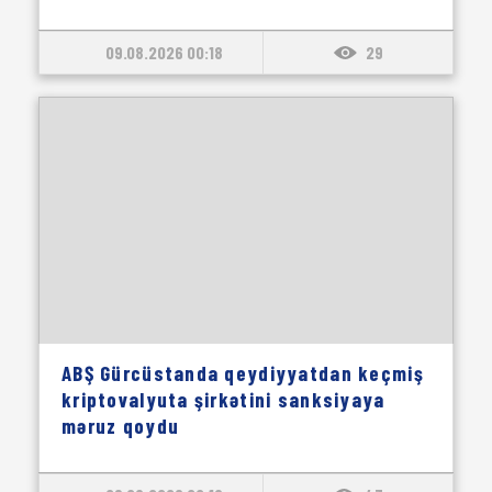
09.08.2026 00:18
29
ABŞ Gürcüstanda qeydiyyatdan keçmiş
kriptovalyuta şirkətini sanksiyaya
məruz qoydu