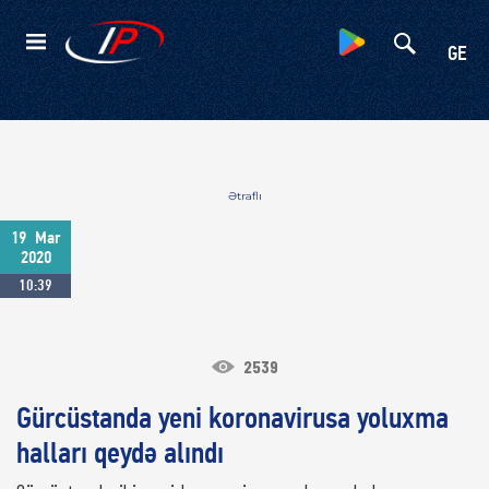
Kateqoriyalar
GE
Ətraflı
19
Mar
2020
10:39
2539
Gürcüstanda yeni koronavirusa yoluxma
halları qeydə alındı