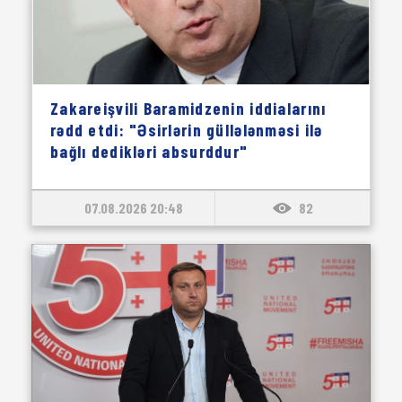
Zakareişvili Baramidzenin iddialarını
rədd etdi: "Əsirlərin güllələnməsi ilə
bağlı dedikləri absurddur"
07.08.2026 20:48
82