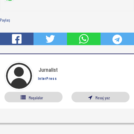
Paylaş
Jurnalist
InterPress
Məqalələr
Mesaj yaz