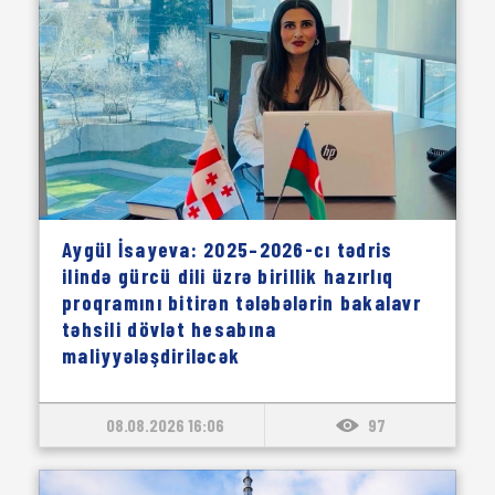
Aygül İsayeva: 2025–2026-cı tədris
ilində gürcü dili üzrə birillik hazırlıq
proqramını bitirən tələbələrin bakalavr
təhsili dövlət hesabına
maliyyələşdiriləcək
08.08.2026 16:06
97