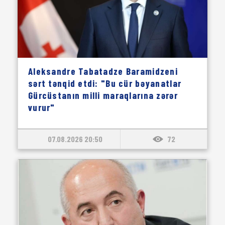
Aleksandre Tabatadze Baramidzeni
sərt tənqid etdi: "Bu cür bəyanatlar
Gürcüstanın milli maraqlarına zərər
vurur"
07.08.2026 20:50
72