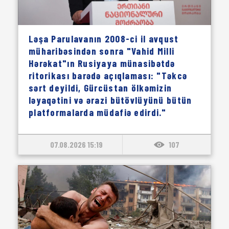
Ləşa Parulavanın 2008-ci il avqust
müharibəsindən sonra "Vahid Milli
Hərəkat"ın Rusiyaya münasibətdə
ritorikası barədə açıqlaması: "Təkcə
sərt deyildi, Gürcüstan ölkəmizin
ləyaqətini və ərazi bütövlüyünü bütün
platformalarda müdafiə edirdi."
07.08.2026 15:19
107