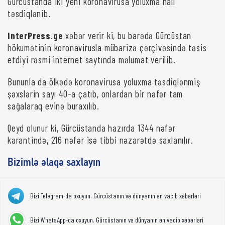
Gürcüstanda iki yeni koronavirusa yoluxma halı
təsdiqlənib.
InterPress
.
ge
xəbər verir ki, bu barədə Gürcüstan
hökumətinin koronavirusla mübarizə çərçivəsində təsis
etdiyi rəsmi internet saytında məlumat verilib.
Bununla da ölkədə koronavirusa yoluxma təsdiqlənmiş
şəxslərin sayı 40-a çatıb, onlardan bir nəfər tam
sağalaraq evinə buraxılıb.
Qeyd olunur ki, Gürcüstanda hazırda 1344 nəfər
karantində, 216 nəfər isə tibbi nəzarətdə saxlanılır.
Bizimlə əlaqə saxlayın
Bizi Telegram-da oxuyun. Gürcüstanın və dünyanın ən vacib xəbərləri
Bizi WhatsApp-da oxuyun. Gürcüstanın və dünyanın ən vacib xəbərləri