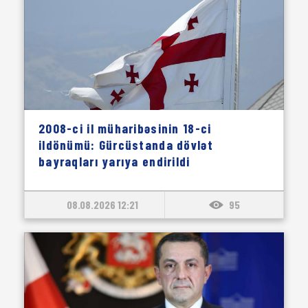
2008-ci il müharibəsinin 18-ci
ildönümü: Gürcüstanda dövlət
bayraqları yarıya endirildi
08.08.2026 12:21
95