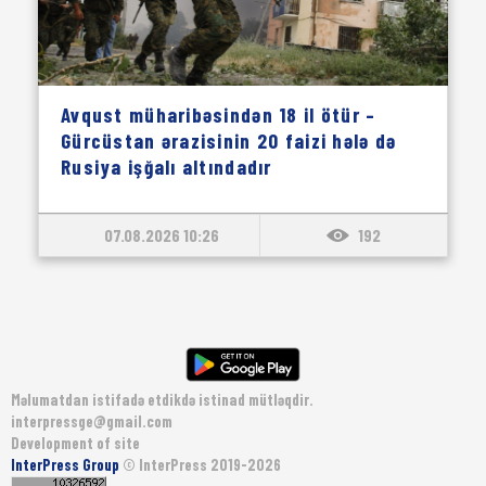
Avqust müharibəsindən 18 il ötür –
Gürcüstan ərazisinin 20 faizi hələ də
Rusiya işğalı altındadır
07.08.2026 10:26
192
Məlumatdan istifadə etdikdə istinad mütləqdir.
interpressge@gmail.com
Development of site
InterPress Group
© InterPress 2019-2026