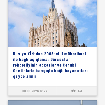
Rusiya XİN-dən 2008-ci il müharibəsi
ilə bağlı açıqlama: Gürcüstan
rəhbərliyinin abxazlar və Cənubi
Osetinlərlə barışıqla bağlı bəyanatları
qeydə alınır
08.08.2026 12:24
131