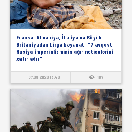
Fransa, Almaniya, İtaliya və Böyük
Britaniyadan birgə bəyanat: "7 avqust
Rusiya imperializminin ağır nəticələrini
xatırladır"
07.08.2026 13:46
107