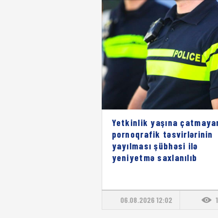
Yetkinlik yaşına çatmaya
pornoqrafik təsvirlərinin
yayılması şübhəsi ilə
yeniyetmə saxlanılıb
06.08.2026 12:02