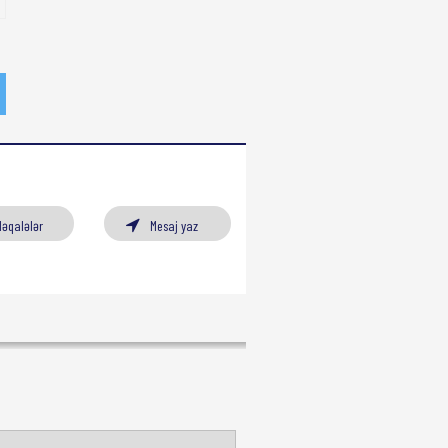
Məqalələr
Mesaj yaz