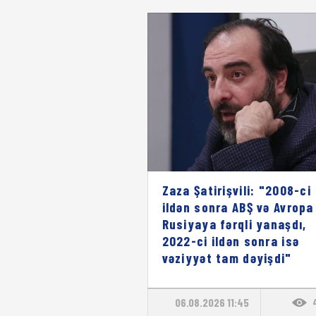
Zaza Şatirişvili: "2008-ci
ildən sonra ABŞ və Avropa
Rusiyaya fərqli yanaşdı,
2022-ci ildən sonra isə
vəziyyət tam dəyişdi"
06.08.2026 11:45