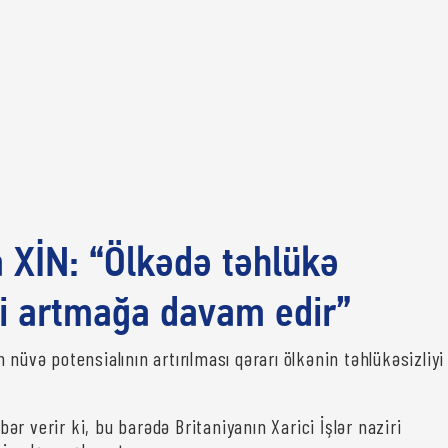
a XİN: “Ölkədə təhlükə
i artmağa davam edir”
 nüvə potensialının artırılması qərarı ölkənin təhlükəsizliyi
ər verir ki, bu barədə Britaniyanın Xarici İşlər naziri