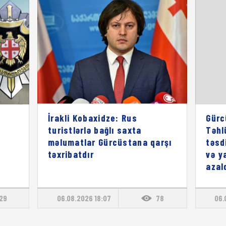
İrakli Kobaxidze: Rus
Gürc
turistlərlə bağlı saxta
Təhl
məlumatlar Gürcüstana qarşı
təsd
təxribatdır
və y
azal
129
06.08.2026 18:07
78
06.