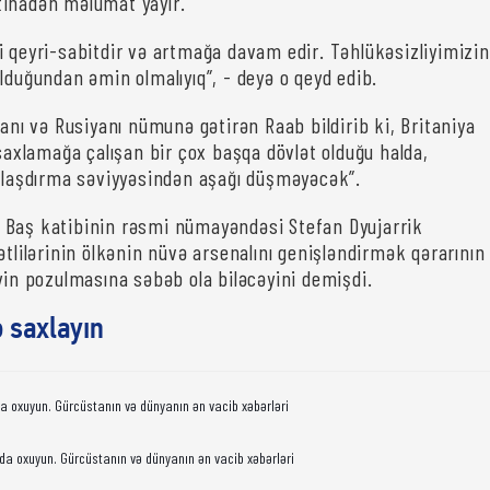
tinadən məlumat yayır.
i qeyri-sabitdir və artmağa davam edir. Təhlükəsizliyimizin
lduğundan əmin olmalıyıq”, - deyə o qeyd edib.
yanı və Rusiyanı nümunə gətirən Raab bildirib ki, Britaniya
 saxlamağa çalışan bir çox başqa dövlət olduğu halda,
şdırma səviyyəsindən aşağı düşməyəcək”.
 Baş katibinin rəsmi nümayəndəsi Stefan Dyujarrik
ətlilərinin ölkənin nüvə arsenalını genişləndirmək qərarının
iyin pozulmasına səbəb ola biləcəyini demişdi.
ə saxlayın
da oxuyun. Gürcüstanın və dünyanın ən vacib xəbərləri
da oxuyun. Gürcüstanın və dünyanın ən vacib xəbərləri