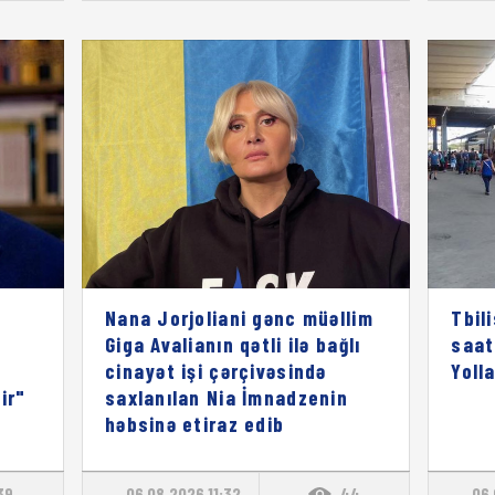
Nana Jorjoliani gənc müəllim
Tbil
Giga Avalianın qətli ilə bağlı
saat
cinayət işi çərçivəsində
Yoll
ir"
saxlanılan Nia İmnadzenin
həbsinə etiraz edib
39
06.08.2026 11:32
44
06.