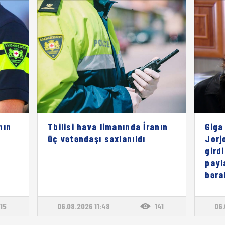
nın
Tbilisi hava limanında İranın
Giga
üç vətəndaşı saxlanıldı
Jorj
gird
payl
bəra
115
06.08.2026 11:48
141
06.