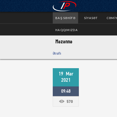
BAŞ SƏHIFƏ
SIYASƏT
CƏMI
HAQQIMIZDA
Məzənnə
Ətraflı
19
Mar
2021
09:48
570