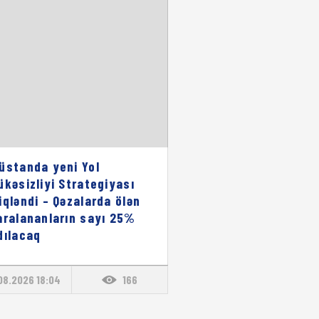
üstanda yeni Yol
ükəsizliyi Strategiyası
iqləndi – Qəzalarda ölən
aralananların sayı 25%
dılacaq
08.2026 18:04
166