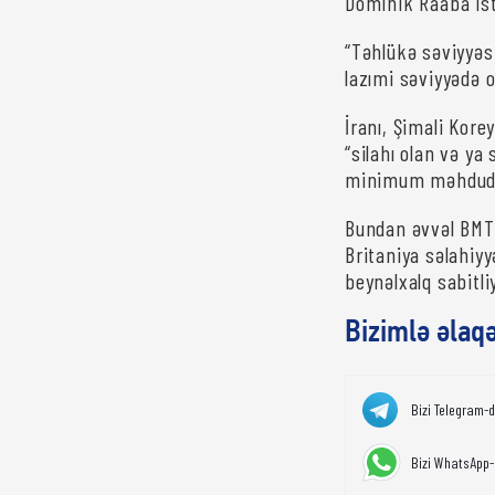
Dominik Raaba is
“Təhlükə səviyyəs
lazımi səviyyədə o
İranı, Şimali Kore
“silahı olan və ya
minimum məhdudla
Bundan əvvəl BMT
Britaniya səlahiyy
beynəlxalq sabitl
Bizimlə əlaq
Bizi Telegram-
Bizi WhatsApp-