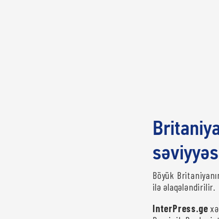
Britaniy
səviyyəs
Böyük Britaniyanın
ilə əlaqələndirilir.
InterPress.ge
xəb