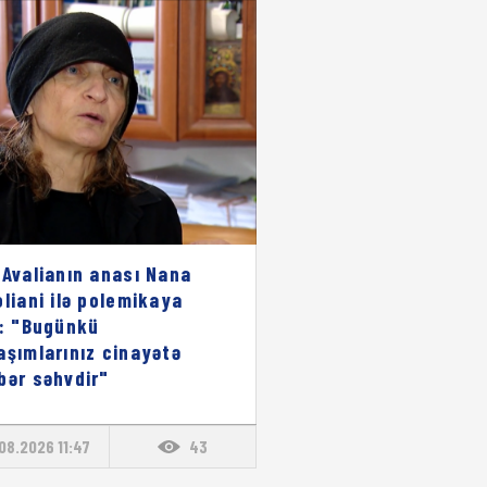
 Avalianın anası Nana
oliani ilə polemikaya
i: "Bugünkü
aşımlarınız cinayətə
bər səhvdir"
08.2026 11:47
43