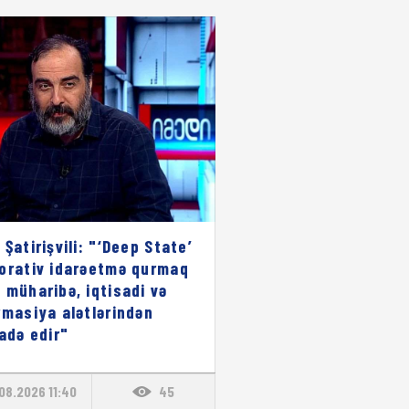
 Şatirişvili: "‘Deep State’
orativ idarəetmə qurmaq
 müharibə, iqtisadi və
rmasiya alətlərindən
fadə edir"
08.2026 11:40
45