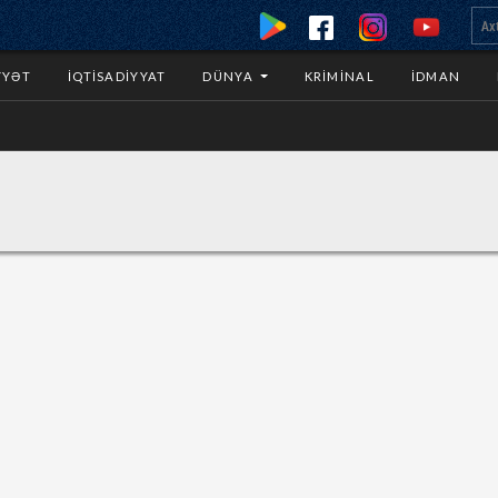
YYƏT
İQTISADIYYAT
DÜNYA
KRIMINAL
İDMAN