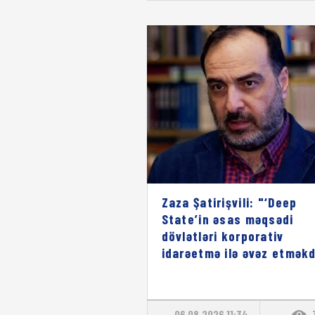
Zaza Şatirişvili: "‘Deep
State’in əsas məqsədi
dövlətləri korporativ
idarəetmə ilə əvəz etməkd
06.08.2026 11:34