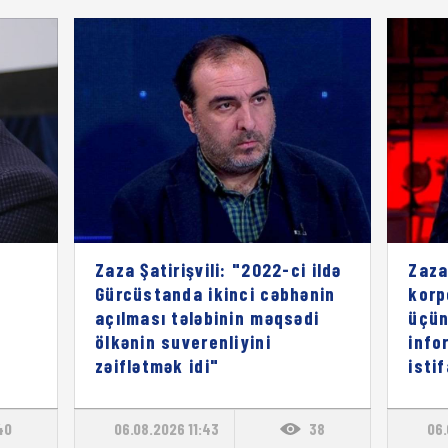
Zaza Şatirişvili: "2022-ci ildə
Zaza
Gürcüstanda ikinci cəbhənin
korp
açılması tələbinin məqsədi
üçün
ölkənin suverenliyini
info
zəiflətmək idi"
isti
40
06.08.2026 11:43
38
06.