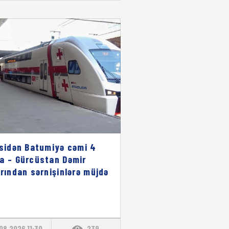
isidən Batumiyə cəmi 4
a – Gürcüstan Dəmir
arından sərnişinlərə müjdə
08.2026 11:30
239