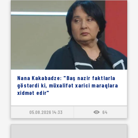
Nana Kakabadze: "Baş nazir faktlarla
göstərdi ki, müxalifət xarici maraqlara
xidmət edir"
05.08.2026 14:33
64