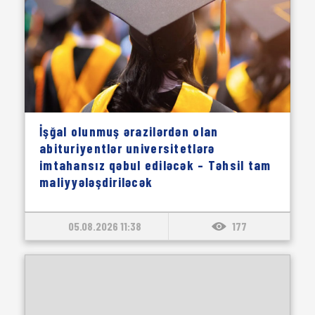
İşğal olunmuş ərazilərdən olan
abituriyentlər universitetlərə
imtahansız qəbul ediləcək – Təhsil tam
maliyyələşdiriləcək
05.08.2026 11:38
177