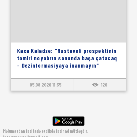
Kaxa Kaladze: "Rustaveli prospektinin
təmiri noyabrın sonunda başa çatacaq
– Dezinformasiyaya inanmayın"
05.08.2026 11:35
120
Məlumatdan istifadə etdikdə istinad mütləqdir.