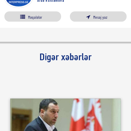
Aidə Rüstəmova
Məqalələr
Mesaj yaz
Digər xəbərlər