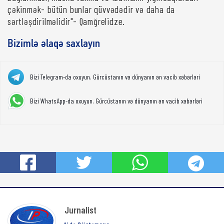
çəkinmək- bütün bunlar qüvvədədir və daha da
sərtləşdirilməlidir"- Qamğrelidze.
Bizimlə əlaqə saxlayın
Bizi Telegram-da oxuyun. Gürcüstanın və dünyanın ən vacib xəbərləri
Bizi WhatsApp-da oxuyun. Gürcüstanın və dünyanın ən vacib xəbərləri
Jurnalist