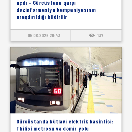
açdı – Gürcüstana qarşı
dezinformasiya kampaniyasının
araşdırıldığı bildirilir
05.08.2026 20:43
137
Gürcüstanda kütləvi elektrik kəsintisi:
Tbilisi metrosu və dəmir yolu