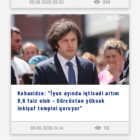
05.08.2026 20:32
908
Kobaxidze: "İyun ayında iqtisadi artım
8,6 faiz olub – Gürcüstan yüksək
inkişaf tempini qoruyur"
05.08.2026 14:41
110