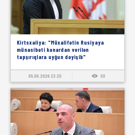
Kirtsxaliya: "Müxalifətin Rusiyaya
münasibəti kənardan verilən
tapşırıqlara uyğun dəyişib"
05.08.2026 23:25
50