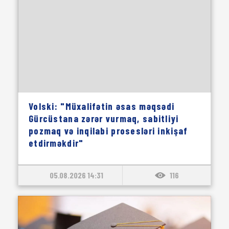
Volski: "Müxalifətin əsas məqsədi
Gürcüstana zərər vurmaq, sabitliyi
pozmaq və inqilabi prosesləri inkişaf
etdirməkdir"
05.08.2026 14:31
116