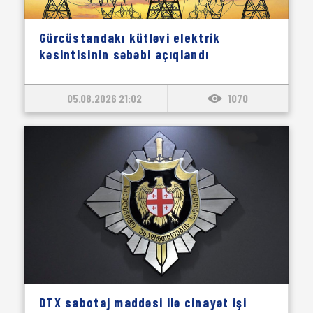
Gürcüstandakı kütləvi elektrik
kəsintisinin səbəbi açıqlandı
05.08.2026 21:02
1070
DTX sabotaj maddəsi ilə cinayət işi