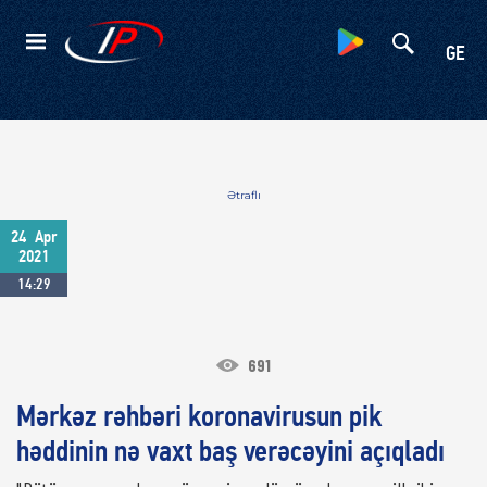
Kateqoriyalar
GE
Ətraflı
24
Apr
2021
14:29
691
Mərkəz rəhbəri koronavirusun pik
həddinin nə vaxt baş verəcəyini açıqladı