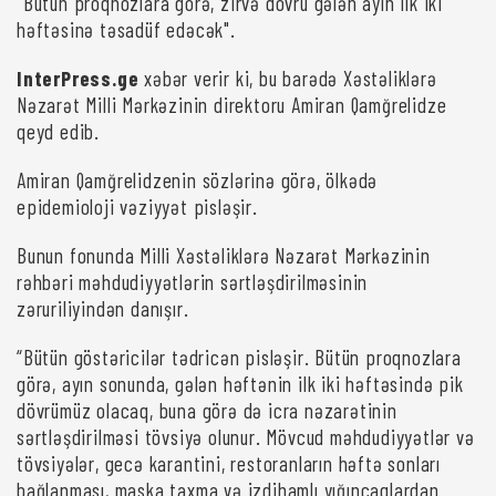
"Bütün proqnozlara görə, zirvə dövrü gələn ayın ilk iki
həftəsinə təsadüf edəcək".
InterPress.ge
xəbər verir ki, bu barədə Xəstəliklərə
Nəzarət Milli Mərkəzinin direktoru Amiran Qamğrelidze
qeyd edib.
Amiran Qamğrelidzenin sözlərinə görə, ölkədə
epidemioloji vəziyyət pisləşir.
Bunun fonunda Milli Xəstəliklərə Nəzarət Mərkəzinin
rəhbəri məhdudiyyətlərin sərtləşdirilməsinin
zəruriliyindən danışır.
“Bütün göstəricilər tədricən pisləşir. Bütün proqnozlara
görə, ayın sonunda, gələn həftənin ilk iki həftəsində pik
dövrümüz olacaq, buna görə də icra nəzarətinin
sərtləşdirilməsi tövsiyə olunur. Mövcud məhdudiyyətlər və
tövsiyələr, gecə karantini, restoranların həftə sonları
bağlanması, maska taxma və izdihamlı yığıncaqlardan