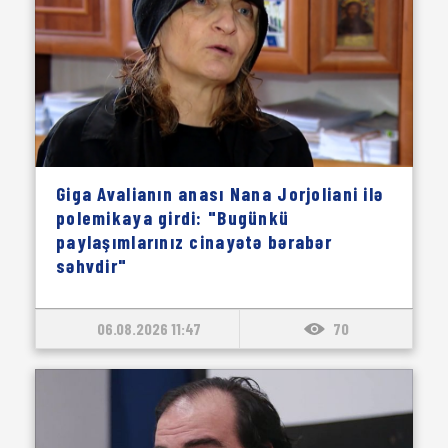
Giga Avalianın anası Nana Jorjoliani ilə
polemikaya girdi: "Bugünkü
paylaşımlarınız cinayətə bərabər
səhvdir"
06.08.2026 11:47
70