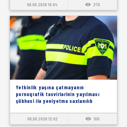
06.08.2026 18:04
275
Yetkinlik yaşına çatmayanın
pornoqrafik təsvirlərinin yayılması
şübhəsi ilə yeniyetmə saxlanılıb
06.08.2026 12:02
160