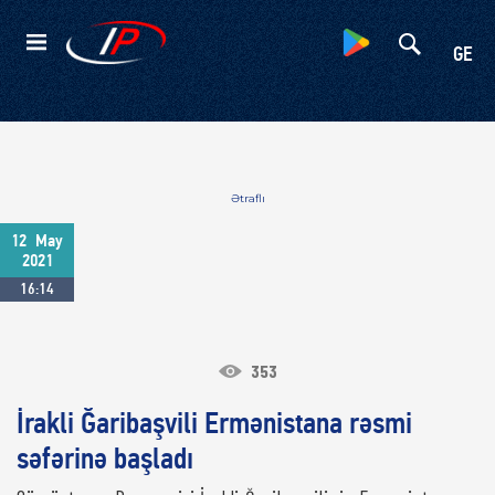
Kateqoriyalar
GE
Ətraflı
12
May
2021
16:14
353
İrakli Ğaribaşvili Ermənistana rəsmi
səfərinə başladı