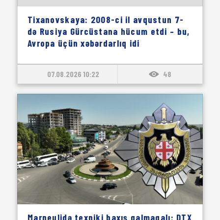
Tixanovskaya: 2008-ci il avqustun 7-
də Rusiya Gürcüstana hücum etdi – bu,
Avropa üçün xəbərdarlıq idi
07.08.2026 10:22
48
Marneulidə texniki baxış qalmaqalı: DTX