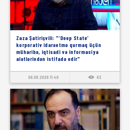
Zaza Şatirişvili: "‘Deep State’
korporativ idarəetmə qurmaq üçün
müharibə, iqtisadi və informasiya
alətlərindən istifadə edir"
06.08.2026 11:40
63