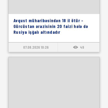
Avqust müharibəsindən 18 il ötür –
Gürcüstan ərazisinin 20 faizi hələ də
Rusiya işğalı altındadır
07.08.2026 10:26
49