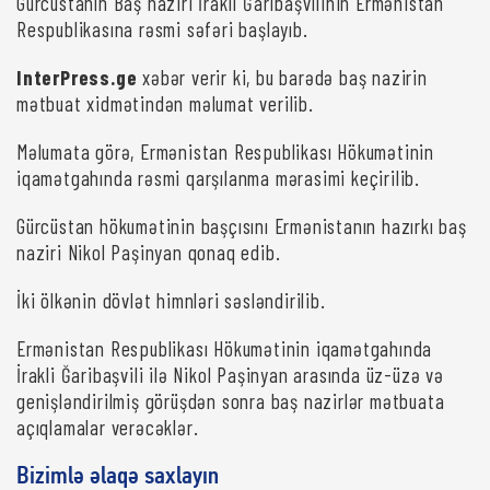
Gürcüstanın Baş naziri İrakli Ğaribaşvilinin Ermənistan
Respublikasına rəsmi səfəri başlayıb.
InterPress.ge
xəbər verir ki, bu barədə baş nazirin
mətbuat xidmətindən məlumat verilib.
Məlumata görə, Ermənistan Respublikası Hökumətinin
iqamətgahında rəsmi qarşılanma mərasimi keçirilib.
Gürcüstan hökumətinin başçısını Ermənistanın hazırkı baş
naziri Nikol Paşinyan qonaq edib.
İki ölkənin dövlət himnləri səsləndirilib.
Ermənistan Respublikası Hökumətinin iqamətgahında
İrakli Ğaribaşvili ilə Nikol Paşinyan arasında üz-üzə və
genişləndirilmiş görüşdən sonra baş nazirlər mətbuata
açıqlamalar verəcəklər.
Bizimlə əlaqə saxlayın