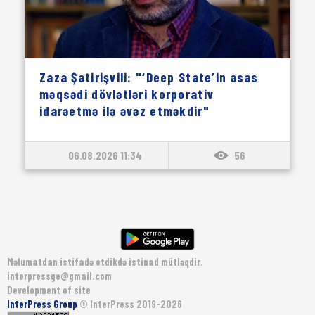
Zaza Şatirişvili: "‘Deep State’in əsas
məqsədi dövlətləri korporativ
idarəetmə ilə əvəz etməkdir"
06.08.2026 11:34
56
Məlumatdan istifadə etdikdə istinad mütləqdir.
interpressge@gmail.com
Development of site
InterPress Group
© InterPress 2019-2026