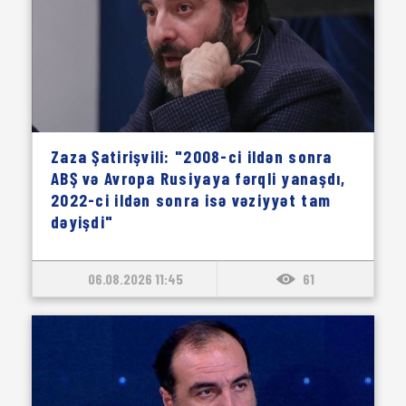
Zaza Şatirişvili: "2008-ci ildən sonra
ABŞ və Avropa Rusiyaya fərqli yanaşdı,
2022-ci ildən sonra isə vəziyyət tam
dəyişdi"
06.08.2026 11:45
61