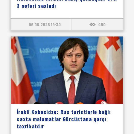
3 nəfəri saxladı
06.08.2026 19:30
490
İrakli Kobaxidze: Rus turistlərlə bağlı
saxta məlumatlar Gürcüstana qarşı
təxribatdır