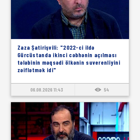
Zaza Şatirişvili: "2022-ci ildə
Gürcüstanda ikinci cəbhənin açılması
tələbinin məqsədi ölkənin suverenliyini
zəiflətmək idi"
06.08.2026 11:43
54