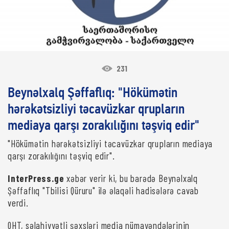
231
Beynəlxalq Şəffaflıq: "Hökümətin
hərəkətsizliyi təcavüzkar qrupların
mediaya qarşı zorakılığını təşviq edir"
"Hökümətin hərəkətsizliyi təcavüzkar qrupların mediaya
qarşı zorakılığını təşviq edir".
InterPress.ge
xəbər verir ki, bu barədə Beynəlxalq
Şəffaflıq "Tbilisi Qüruru" ilə əlaqəli hadisələrə cavab
verdi.
QHT, səlahiyyətli şəxsləri media nümayəndələrinin