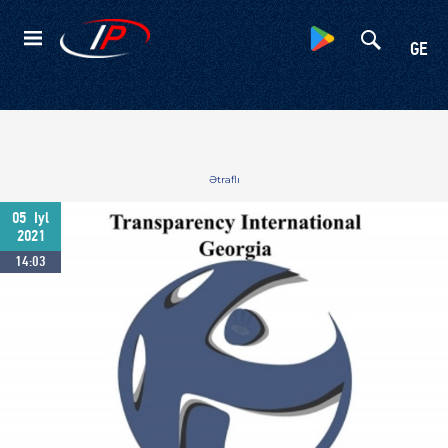
Kateqoriyalar
GE
Ətraflı
05
Iyl
2021
14:03