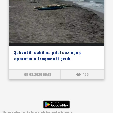
Şekvetili sahilinə pilotsuz uçuş
aparatının fraqmenti çıxıb
09.08.2026 00:18
170
Məlumatdan istifadə etdikdə istinad mütləqdir.