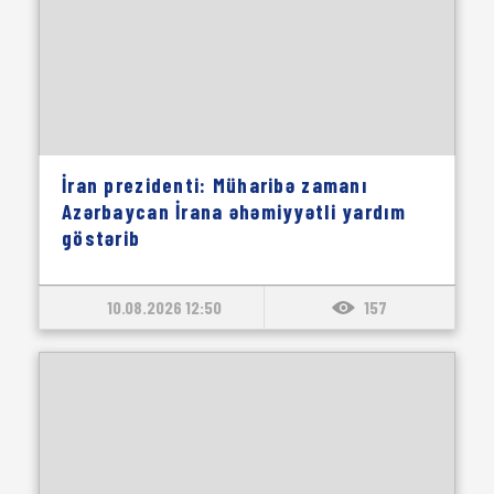
İran prezidenti: Müharibə zamanı
Azərbaycan İrana əhəmiyyətli yardım
göstərib
10.08.2026 12:50
157