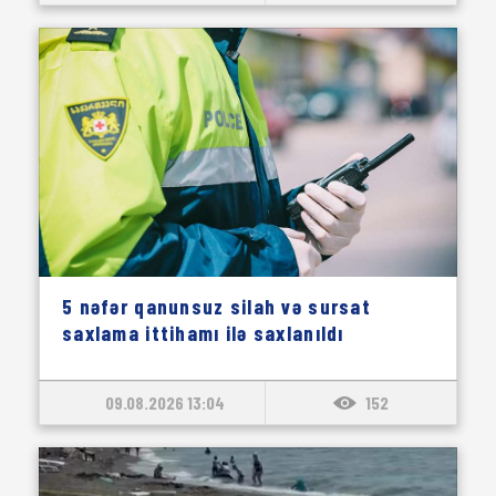
5 nəfər qanunsuz silah və sursat
saxlama ittihamı ilə saxlanıldı
09.08.2026 13:04
152