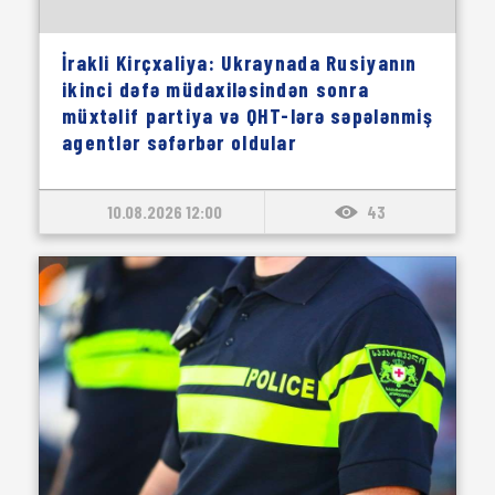
İrakli Kirçxaliya: Ukraynada Rusiyanın
ikinci dəfə müdaxiləsindən sonra
müxtəlif partiya və QHT-lərə səpələnmiş
agentlər səfərbər oldular
10.08.2026 12:00
43