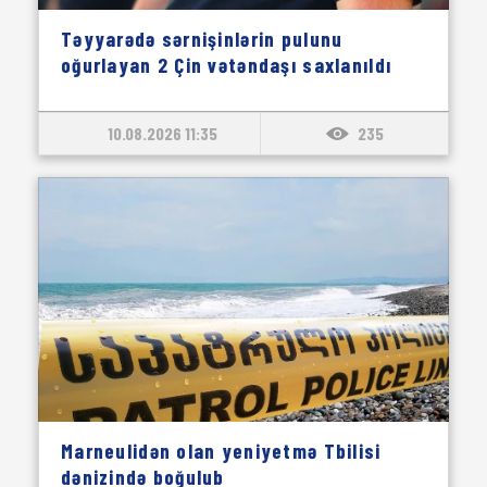
Təyyarədə sərnişinlərin pulunu
oğurlayan 2 Çin vətəndaşı saxlanıldı
10.08.2026 11:35
235
Marneulidən olan yeniyetmə Tbilisi
dənizində boğulub