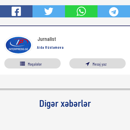
Jurnalist
Aidə Rüstəmova
Məqalələr
Mesaj yaz
Digər xəbərlər