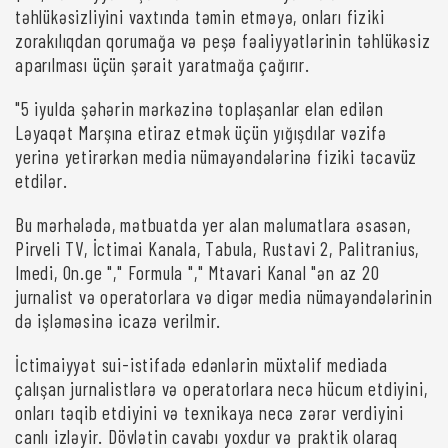
təhlükəsizliyini vaxtında təmin etməyə, onları fiziki
zorakılıqdan qorumağa və peşə fəaliyyətlərinin təhlükəsiz
aparılması üçün şərait yaratmağa çağırır.
"5 iyulda şəhərin mərkəzinə toplaşanlar elan edilən
Ləyaqət Marşına etiraz etmək üçün yığışdılar vəzifə
yerinə yetirərkən media nümayəndələrinə fiziki təcavüz
etdilər.
Bu mərhələdə, mətbuatda yer alan məlumatlara əsasən,
Pirveli TV, İctimai Kanala, Tabula, Rustavi 2, Palitranius,
Imedi, On.ge "," Formula "," Mtavari Kanal "ən az 20
jurnalist və operatorlara və digər media nümayəndələrinin
də işləməsinə icazə verilmir.
İctimaiyyət sui-istifadə edənlərin müxtəlif mediada
çalışan jurnalistlərə və operatorlara necə hücum etdiyini,
onları təqib etdiyini və texnikaya necə zərər verdiyini
canlı izləyir. Dövlətin cavabı yoxdur və praktik olaraq