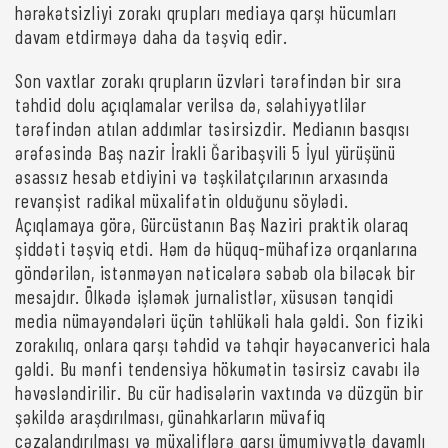
hərəkətsizliyi zorakı qrupları mediaya qarşı hücumları
davam etdirməyə daha da təşviq edir.
Son vaxtlar zorakı qrupların üzvləri tərəfindən bir sıra
təhdid dolu açıqlamalar verilsə də, səlahiyyətlilər
tərəfindən atılan addımlar təsirsizdir. Medianın basqısı
ərəfəsində Baş nazir İrakli Ğaribaşvili 5 İyul yürüşünü
əsassız hesab etdiyini və təşkilatçılarının arxasında
revanşist radikal müxalifətin olduğunu söylədi.
Açıqlamaya görə, Gürcüstanın Baş Naziri praktik olaraq
şiddəti təşviq etdi. Həm də hüquq-mühafizə orqanlarına
göndərilən, istənməyən nəticələrə səbəb ola biləcək bir
mesajdır. Ölkədə işləmək jurnalistlər, xüsusən tənqidi
media nümayəndələri üçün təhlükəli hala gəldi. Son fiziki
zorakılıq, onlara qarşı təhdid və təhqir həyəcanverici hala
gəldi. Bu mənfi tendensiya hökumətin təsirsiz cavabı ilə
həvəsləndirilir. Bu cür hadisələrin vaxtında və düzgün bir
şəkildə araşdırılması, günahkarların müvafiq
cəzalandırılması və müxaliflərə qarşı ümumiyyətlə davamlı