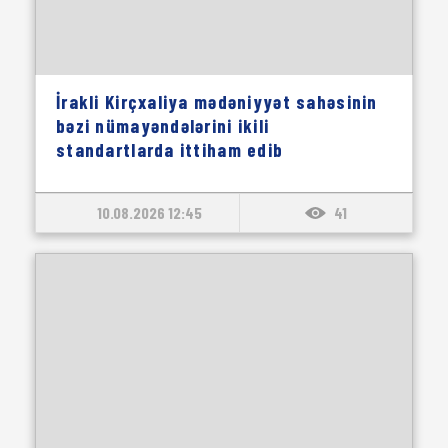
İrakli Kirçxaliya mədəniyyət sahəsinin
bəzi nümayəndələrini ikili
standartlarda ittiham edib
10.08.2026 12:45
41