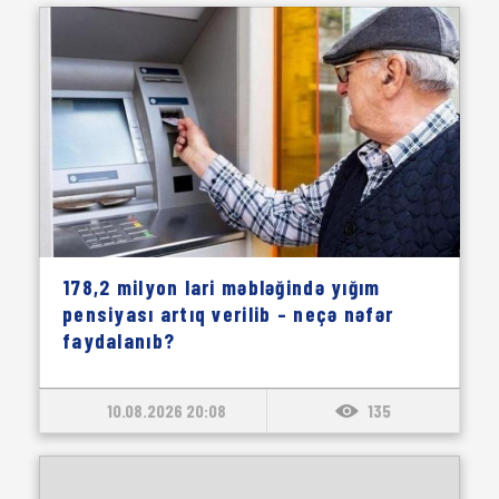
178,2 milyon lari məbləğində yığım
pensiyası artıq verilib – neçə nəfər
faydalanıb?
10.08.2026 20:08
135