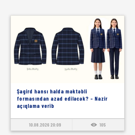
Şagird hansı halda məktəbli
formasından azad ediləcək? – Nazir
açıqlama verib
10.08.2026 20:09
105