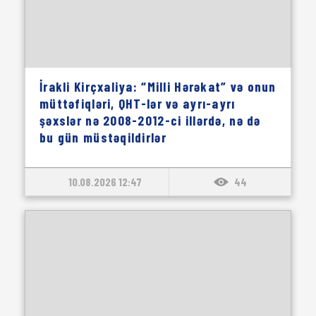
İrakli Kirçxaliya: “Milli Hərəkat” və onun
müttəfiqləri, QHT-lər və ayrı-ayrı
şəxslər nə 2008-2012-ci illərdə, nə də
bu gün müstəqildirlər
10.08.2026 12:47
44