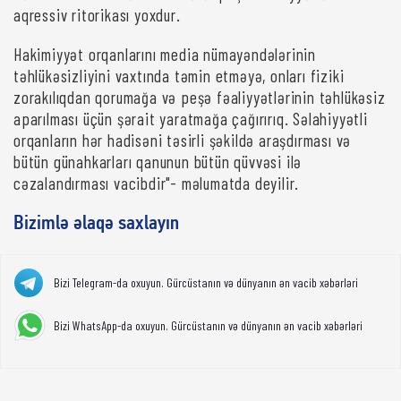
aqressiv ritorikası yoxdur.
Hakimiyyət orqanlarını media nümayəndələrinin
təhlükəsizliyini vaxtında təmin etməyə, onları fiziki
zorakılıqdan qorumağa və peşə fəaliyyətlərinin təhlükəsiz
aparılması üçün şərait yaratmağa çağırırıq. Səlahiyyətli
orqanların hər hadisəni təsirli şəkildə araşdırması və
bütün günahkarları qanunun bütün qüvvəsi ilə
cəzalandırması vacibdir"- məlumatda deyilir.
Bizimlə əlaqə saxlayın
Bizi Telegram-da oxuyun. Gürcüstanın və dünyanın ən vacib xəbərləri
Bizi WhatsApp-da oxuyun. Gürcüstanın və dünyanın ən vacib xəbərləri