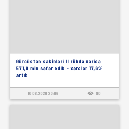
Gürcüstan sakinləri II rübdə xaricə
571,9 min səfər edib – xərclər 17,6%
artıb
10.08.2026 20:06
90