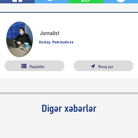
Jurnalist
Humay Məmmədova
Məqalələr
Mesaj yaz
Digər xəbərlər