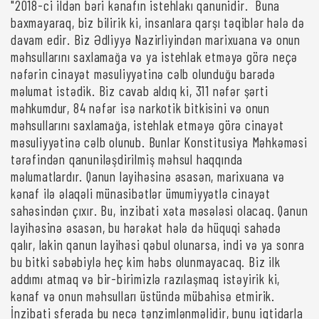
"2018-ci ildən bəri kənafın istehlakı qanunidir. Buna
baxmayaraq, biz bilirik ki, insanlara qarşı təqiblər hələ də
davam edir. Biz Ədliyyə Nazirliyindən marixuana və onun
məhsullarını saxlamağa və ya istehlak etməyə görə neçə
nəfərin cinayət məsuliyyətinə cəlb olunduğu barədə
məlumat istədik. Biz cavab aldıq ki, 311 nəfər şərti
məhkumdur, 84 nəfər isə narkotik bitkisini və onun
məhsullarını saxlamağa, istehlak etməyə görə cinayət
məsuliyyətinə cəlb olunub. Bunlar Konstitusiya Məhkəməsi
tərəfindən qanuniləşdirilmiş məhsul haqqında
məlumatlardır. Qanun layihəsinə əsasən, marixuana və
kənaf ilə əlaqəli münasibətlər ümumiyyətlə cinayət
sahəsindən çıxır. Bu, inzibati xəta məsələsi olacaq. Qanun
layihəsinə əsasən, bu hərəkət hələ də hüquqi sahədə
qalır, lakin qanun layihəsi qəbul olunarsa, indi və ya sonra
bu bitki səbəbiylə heç kim həbs olunmayacaq. Biz ilk
addımı atmaq və bir-birimizlə razılaşmaq istəyirik ki,
kənaf və onun məhsulları üstündə mübahisə etmirik.
İnzibati sferada bu necə tənzimlənməlidir, bunu iqtidarla