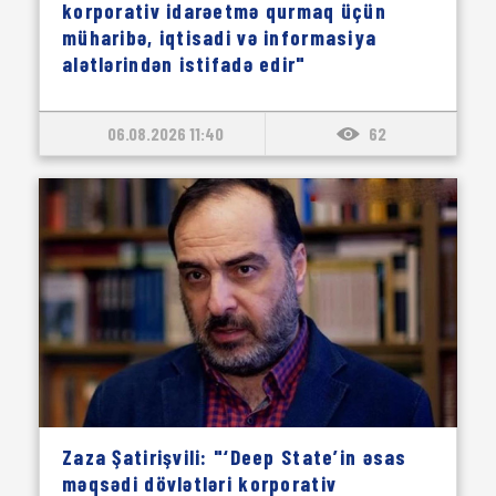
korporativ idarəetmə qurmaq üçün
müharibə, iqtisadi və informasiya
alətlərindən istifadə edir"
06.08.2026 11:40
62
Zaza Şatirişvili: "‘Deep State’in əsas
məqsədi dövlətləri korporativ