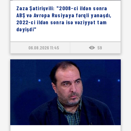
Zaza Şatirişvili: "2008-ci ildən sonra
ABŞ və Avropa Rusiyaya fərqli yanaşdı,
2022-ci ildən sonra isə vəziyyət tam
dəyişdi"
06.08.2026 11:45
59