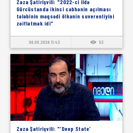
Zaza Şatirişvili: "2022-ci ildə
Gürcüstanda ikinci cəbhənin açılması
tələbinin məqsədi ölkənin suverenliyini
zəiflətmək idi"
06.08.2026 11:43
53
Zaza Şatirişvili: "‘Deep State’