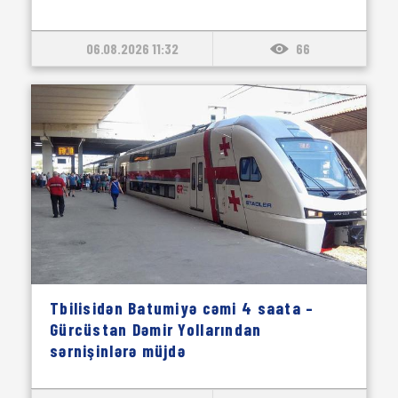
06.08.2026 11:32
66
Tbilisidən Batumiyə cəmi 4 saata –
Gürcüstan Dəmir Yollarından
sərnişinlərə müjdə