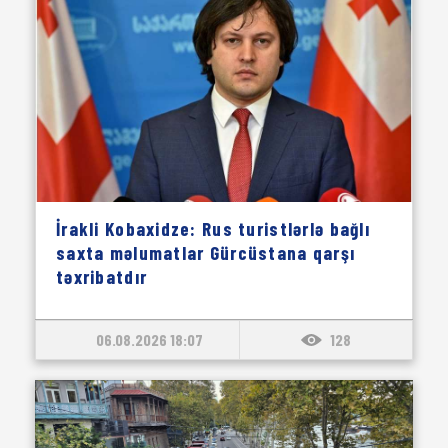
İrakli Kobaxidze: Rus turistlərlə bağlı
saxta məlumatlar Gürcüstana qarşı
təxribatdır
06.08.2026 18:07
128