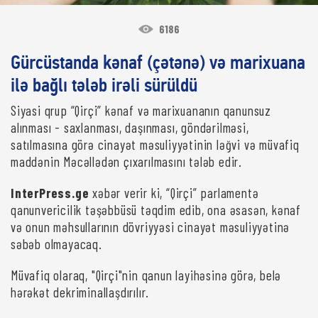
6186
Gürcüstanda kənaf (çətənə) və marixuana
ilə bağlı tələb irəli sürüldü
Siyasi qrup “Qirçi” kənaf və marixuananın qanunsuz
alınması - saxlanması, daşınması, göndərilməsi,
satılmasına görə cinayət məsuliyyətinin ləğvi və müvafiq
maddənin Məcəllədən çıxarılmasını tələb edir.
InterPress.ge
xəbər verir ki, “Qirçi” parlamentə
qanunvericilik təşəbbüsü təqdim edib, ona əsasən, kənaf
və onun məhsullarının dövriyyəsi cinayət məsuliyyətinə
səbəb olmayacaq.
Müvafiq olaraq, "Qirçi"nin qanun layihəsinə görə, belə
hərəkət dekriminallaşdırılır.