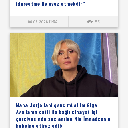
idarəetmə ilə əvəz etməkdir"
06.08.2026 11:34
55
Nana Jorjoliani gənc müəllim Giga
Avalianın qətli ilə bağlı cinayət işi
çərçivəsində saxlanılan Nia İmnadzenin
həbsinə etiraz edib