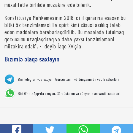
müxalifətlə birlikdə müzakirə edə bilərik.
Konstitusiya Məhkəməsinin 2018-ci il qərarına əsasən bu
bitki öz tənzimləməsi ilə spirt kimi xüsusi asılılıq tələb
edən maddələrə bərabərləşdirilib. Bu məsələdə tutulmaq
qorxusunu uzaqlaşdıraq və daha yaxşı tənzimləməni
müzakirə edək", - deyib İaqo Xviçia.
Bizimlə əlaqə saxlayın
Bizi Telegram-da oxuyun. Gürcüstanın və dünyanın ən vacib xəbərləri
Bizi WhatsApp-da oxuyun. Gürcüstanın və dünyanın ən vacib xəbərləri