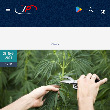
Kateqoriyalar
GE
Ətraflı
05
Nybr
2021
12:34