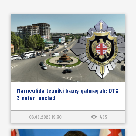
Marneulidə texniki baxış qalmaqalı: DTX
3 nəfəri saxladı
06.08.2026 19:30
465