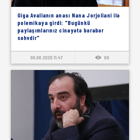
Giga Avalianın anası Nana Jorjoliani ilə
polemikaya girdi: "Bugünkü
paylaşımlarınız cinayətə bərabər
səhvdir"
06.08.2026 11:47
69