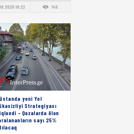
08.2026 10:22
140
üstanda yeni Yol
ükəsizliyi Strategiyası
iqləndi – Qəzalarda ölən
aralananların sayı 25%
dılacaq