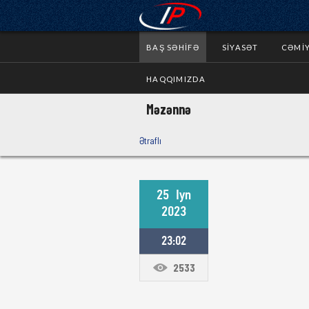
BAŞ SƏHIFƏ
SIYASƏT
CƏMI
HAQQIMIZDA
Məzənnə
Ətraflı
25
Iyn
2023
23:02
2533