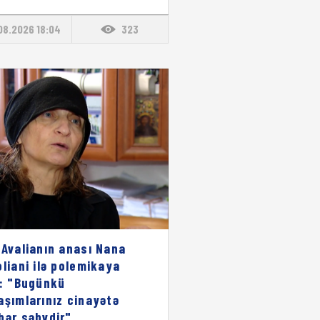
08.2026 18:04
323
 Avalianın anası Nana
oliani ilə polemikaya
i: "Bugünkü
aşımlarınız cinayətə
bər səhvdir"