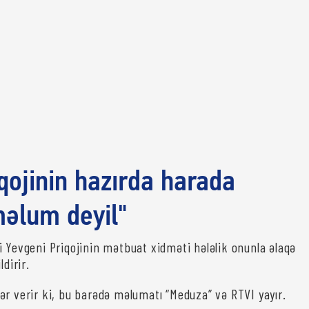
iqojinin hazırda harada
əlum deyil"
i Yevgeni Priqojinin mətbuat xidməti hələlik onunla əlaqə
ldirir.
ər verir ki, bu barədə məlumatı “Meduza” və RTVI yayır.