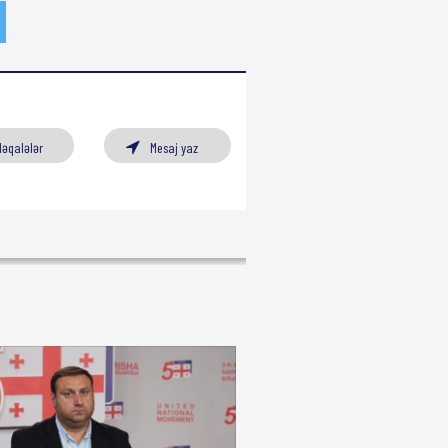
Məqalələr
Mesaj yaz