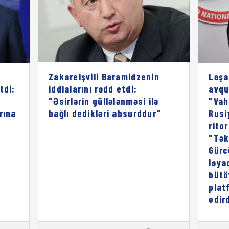
Zakareişvili Baramidzenin
Ləşa
tdi:
iddialarını rədd etdi:
avqu
"Əsirlərin güllələnməsi ilə
"Vah
rına
bağlı dedikləri absurddur"
Rusi
rito
"Tək
Gürc
ləya
bütö
plat
edird