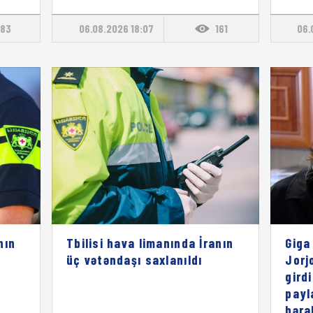
83
06.08.2026 18:07
161
06.
nın
Tbilisi hava limanında İranın
Giga
üç vətəndaşı saxlanıldı
Jorj
gird
payl
bəra