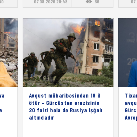
50
07.08.2026 20:48
56
07.
və
Avqust müharibəsindən 18 il
Tixa
ötür – Gürcüstan ərazisinin
avqu
a
20 faizi hələ də Rusiya işğalı
Gürc
altındadır
Avro