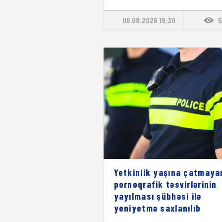
06.08.2026 19:30
5
Yetkinlik yaşına çatmaya
pornoqrafik təsvirlərinin
yayılması şübhəsi ilə
yeniyetmə saxlanılıb