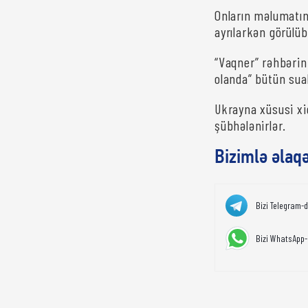
Onların məlumatın
ayrılarkən görülü
“Vaqner” rəhbərini
olanda” bütün sua
Ukrayna xüsusi xi
şübhələnirlər.
Bizimlə əlaq
Bizi Telegram-
Bizi WhatsApp-