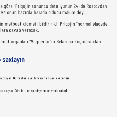
a görə, Priqojin sonuncu dəfə iyunun 24-də Rostovdan
b və onun hazırda harada olduğu məlum deyil.
n mətbuat xidməti bildirir ki, Priqojin “normal əlaqədə
llara cavab verəcək.
dmət orqanları “Vaqnerlər”in Belarusa köçməsindən
ə saxlayın
da oxuyun. Gürcüstanın və dünyanın ən vacib xəbərləri
da oxuyun. Gürcüstanın və dünyanın ən vacib xəbərləri