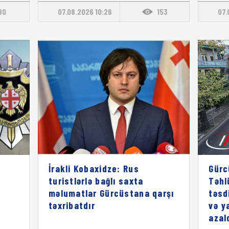
90
07.08.2026 10:26
153
07.
İrakli Kobaxidze: Rus
Gürc
turistlərlə bağlı saxta
Təhl
məlumatlar Gürcüstana qarşı
təsd
təxribatdır
və y
azal