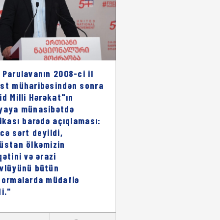
 Parulavanın 2008-ci il
st müharibəsindən sonra
id Milli Hərəkat"ın
yaya münasibətdə
rikası barədə açıqlaması:
cə sərt deyildi,
üstan ölkəmizin
qətini və ərazi
vlüyünü bütün
formalarda müdafiə
i."