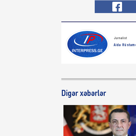
Jurnalist
Aidə Rüstəm
Digər xəbərlər