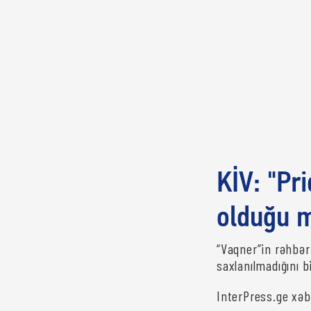
KİV: "Pr
olduğu m
“Vaqner”in rəhbər
saxlanılmadığını bi
InterPress.ge xəb