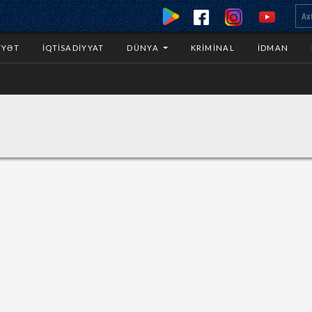
YYƏT
İQTISADIYYAT
DÜNYA
KRIMINAL
İDMAN