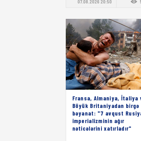
07.08.2026 20:50
Fransa, Almaniya, İtaliya 
Böyük Britaniyadan birgə
bəyanat: "7 avqust Rusiy
imperializminin ağır
nəticələrini xatırladır"