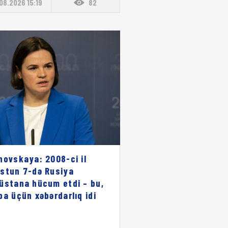
08.2026 15:19
82
novskaya: 2008-ci il
stun 7-də Rusiya
üstana hücum etdi – bu,
pa üçün xəbərdarlıq idi