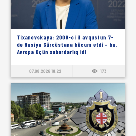
Tixanovskaya: 2008-ci il avqustun 7-
də Rusiya Gürcüstana hücum etdi – bu,
Avropa üçün xəbərdarlıq idi
07.08.2026 10:22
173