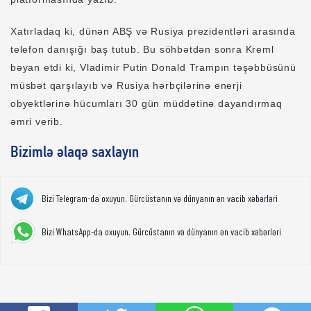
Xatırladaq ki, dünən ABŞ və Rusiya prezidentləri arasında
telefon danışığı baş tutub. Bu söhbətdən sonra Kreml
bəyan etdi ki, Vladimir Putin Donald Trampın təşəbbüsünü
müsbət qarşılayıb və Rusiya hərbçilərinə enerji
obyektlərinə hücumları 30 gün müddətinə dayandırmaq
əmri verib.
Bizimlə əlaqə saxlayın
Bizi Telegram-da oxuyun. Gürcüstanın və dünyanın ən vacib xəbərləri
Bizi WhatsApp-da oxuyun. Gürcüstanın və dünyanın ən vacib xəbərləri