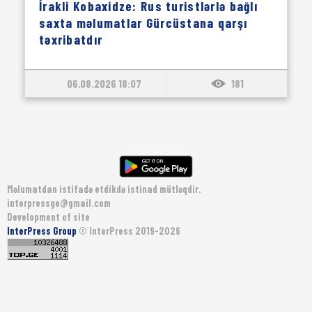
İrakli Kobaxidze: Rus turistlərlə bağlı
saxta məlumatlar Gürcüstana qarşı
təxribatdır
06.08.2026 18:07
181
Məlumatdan istifadə etdikdə istinad mütləqdir.
interpressge@gmail.com
Development of site
InterPress Group
© InterPress 2019-2026