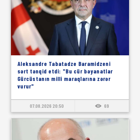
Aleksandre Tabatadze Baramidzeni
sərt tənqid etdi: "Bu cür bəyanatlar
Gürcüstanın milli maraqlarına zərər
vurur"
07.08.2026 20:50
69