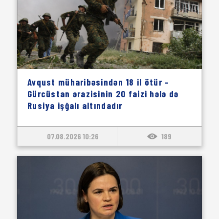
Avqust müharibəsindən 18 il ötür –
Gürcüstan ərazisinin 20 faizi hələ də
Rusiya işğalı altındadır
07.08.2026 10:26
189