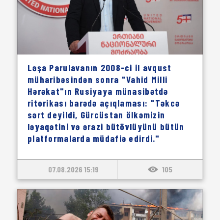
Ləşa Parulavanın 2008-ci il avqust
müharibəsindən sonra "Vahid Milli
Hərəkat"ın Rusiyaya münasibətdə
ritorikası barədə açıqlaması: "Təkcə
sərt deyildi, Gürcüstan ölkəmizin
ləyaqətini və ərazi bütövlüyünü bütün
platformalarda müdafiə edirdi."
07.08.2026 15:19
105