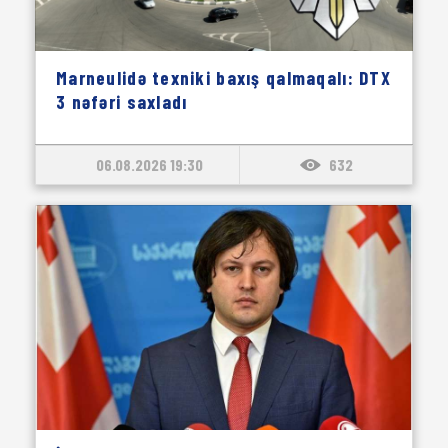
Marneulidə texniki baxış qalmaqalı: DTX
3 nəfəri saxladı
06.08.2026 19:30
632