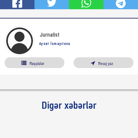
Jurnalist
Aysel İsmayılova
Məqalələr
Mesaj yaz
Digər xəbərlər