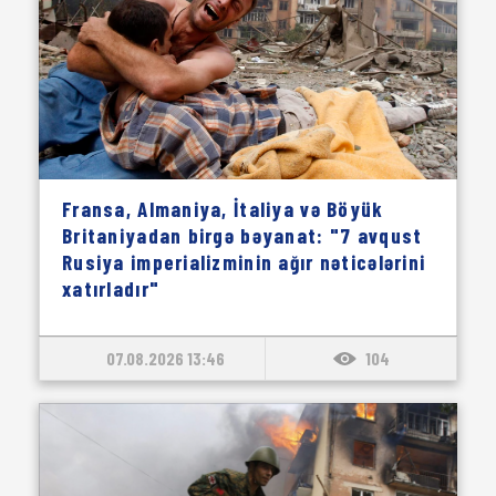
Fransa, Almaniya, İtaliya və Böyük
Britaniyadan birgə bəyanat: "7 avqust
Rusiya imperializminin ağır nəticələrini
xatırladır"
07.08.2026 13:46
104