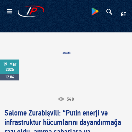
Kateqoriyalar
GE
Ətraflı
19
Mar
2025
12:04
348
Salome Zurabişvili: “Putin enerji və
infrastruktur hücumlarını dayandırmağa