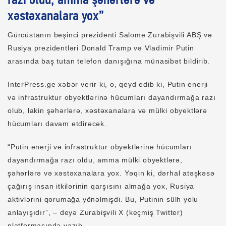
razı oldu, amma şəhərlərə və
xəstəxanalara yox”
Gürcüstanın beşinci prezidenti Salome Zurabişvili ABŞ və
Rusiya prezidentləri Donald Tramp və Vladimir Putin
arasında baş tutan telefon danışığına münasibət bildirib.
InterPress.ge xəbər verir ki, o, qeyd edib ki, Putin enerji
və infrastruktur obyektlərinə hücumları dayandırmağa razı
olub, lakin şəhərlərə, xəstəxanalara və mülki obyektlərə
hücumları davam etdirəcək.
“Putin enerji və infrastruktur obyektlərinə hücumları
dayandırmağa razı oldu, amma mülki obyektlərə,
şəhərlərə və xəstəxanalara yox. Yəqin ki, dərhal atəşkəsə
çağırış insan itkilərinin qarşısını almağa yox, Rusiya
aktivlərini qorumağa yönəlmişdi. Bu, Putinin sülh yolu
anlayışıdır”, – deyə Zurabişvili X (keçmiş Twitter)
platformasında yazıb.