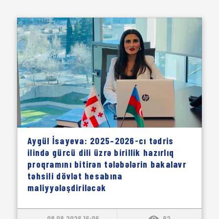
Aygül İsayeva: 2025–2026-cı tədris
ilində gürcü dili üzrə birillik hazırlıq
proqramını bitirən tələbələrin bakalavr
təhsili dövlət hesabına
maliyyələşdiriləcək
08.08.2026 16:06
92