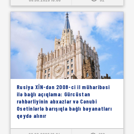
Rusiya XİN-dən 2008-ci il müharibəsi
ilə bağlı açıqlama: Gürcüstan
rəhbərliyinin abxazlar və Cənubi
Osetinlərlə barışıqla bağlı bəyanatları
qeydə alınır