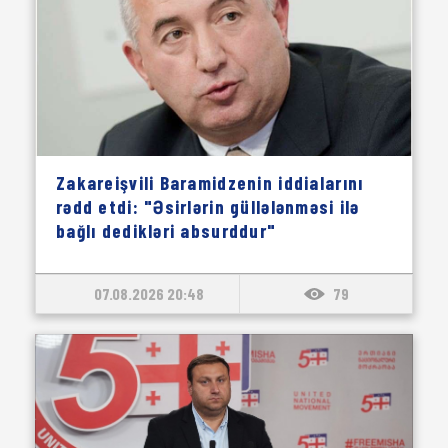
Zakareişvili Baramidzenin iddialarını
rədd etdi: "Əsirlərin güllələnməsi ilə
bağlı dedikləri absurddur"
07.08.2026 20:48
79